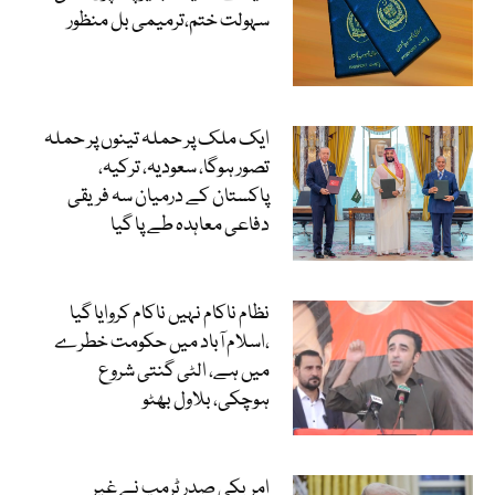
سہولت ختم،ترمیمی بل منظور
ایک ملک پر حملہ تینوں پر حملہ
تصور ہوگا، سعودیہ، ترکیہ،
پاکستان کے درمیان سہ فریقی
دفاعی معاہدہ طے پا گیا
نظام ناکام نہیں ناکام کروایا گیا
،اسلام آباد میں حکومت خطرے
میں ہے، الٹی گنتی شروع
ہوچکی، بلاول بھٹو
امریکی صدر ٹرمپ نے غیر