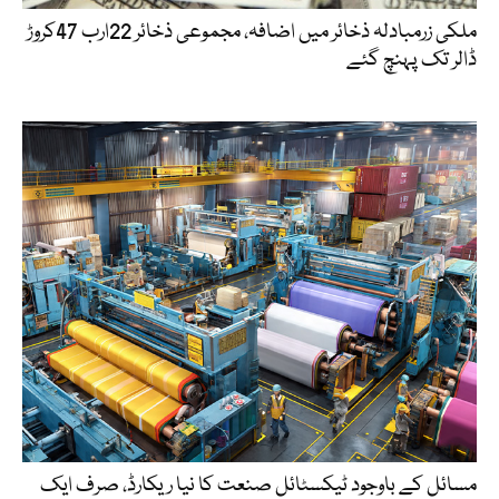
ملکی زرمبادلہ ذخائر میں اضافہ، مجموعی ذخائر 22ارب 47کروڑ
ڈالر تک پہنچ گئے
مسائل کے باوجود ٹیکسٹائل صنعت کا نیا ریکارڈ، صرف ایک