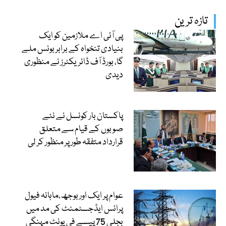
تازہ ترین
پی آئی اے ملازمین کو ایک
بنیادی تنخواہ کے برابر بونس ملے
گا، بورڈ آف ڈائریکٹرز نے منظوری
دیدی
پاکستان بار کونسل نے نئے
صوبوں کے قیام سے متعلق
قرارداد متفقہ طور پر منظور کر لی
عوام پر ایک اور بوجھ،ماہانہ فیول
پرائس ایڈجسٹمنٹ کی مد میں
بجلی 75 پیسے فی یونٹ مہنگی