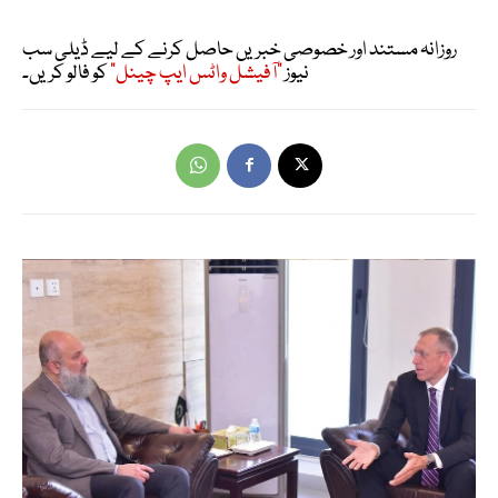
روزانہ مستند اور خصوصی خبریں حاصل کرنے کے لیے ڈیلی سب
نیوز
"آفیشل واٹس ایپ چینل"
کو فالو کریں۔