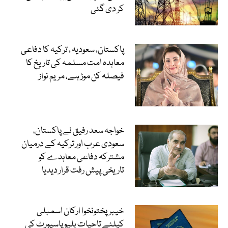
کر دی گئی
پاکستان، سعودیہ ، ترکیہ کا دفاعی
معاہدہ امت مسلمہ کی تاریخ کا
فیصلہ کن موڑ ہے، مریم نواز
خواجہ سعد رفیق نے پاکستان،
سعودی عرب اور ترکیہ کے درمیان
مشترکہ دفاعی معاہدے کو
تاریخی پیش رفت قرار دیدیا
خیبرپختونخوا ارکان اسمبلی
کیلئے تاحیات بلیو پاسپورٹ کی