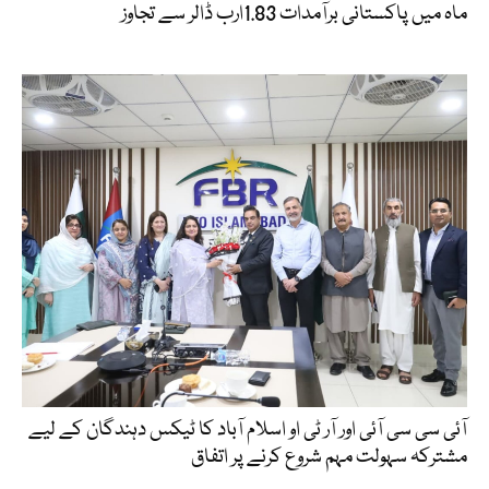
ماہ میں پاکستانی برآمدات 1.83ارب ڈالر سے تجاوز
آئی سی سی آئی اور آر ٹی او اسلام آباد کا ٹیکس دہندگان کے لیے
مشترکہ سہولت مہم شروع کرنے پر اتفاق