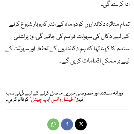
ادا کرے گی۔
تمام متاثرہ دکانداروں کو دو ماہ کے اندر کاروبار شروع کرنے
کے لیے دکان کی سہولت فراہم کی جائے گی، وزیراعلیٰ
سندھ کا کہنا تھا کہ ہم دکانداروں کے تحفظ اور سہولت کے
لیے ہر ممکن اقدامات کریں گے۔
روزانہ مستند اور خصوصی خبریں حاصل کرنے کے لیے ڈیلی سب
نیوز
"آفیشل واٹس ایپ چینل"
کو فالو کریں۔