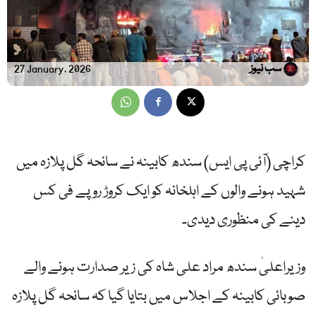
سب نیوز
27 January, 2026
کراچی (آئی پی ایس) سندھ کابینہ نے سانحہ گل پلازہ میں
شہید ہونے والوں کے اہلخانہ کو ایک کروڑ روپے فی کس
دینے کی منظوری دیدی۔
وزیراعلیٰ سندھ مراد علی شاہ کی زیر صدارت ہونے والے
صوبائی کابینہ کے اجلاس میں بتایا گیا کہ سانحہ گل پلازہ