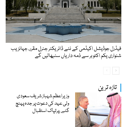
فیڈرل جوڈیشل اکیڈمی کے نئے ڈائریکٹر جنرل مقرر، جہانزیب
شنواری یکم اکتوبر سے ذمہ داریاں سنبھالیں گے
تازہ ترین
وزیراعظم شہباز شریف سعودی
ولی عہد کی دعوت پر جدہ پہنچ
گئے ،پرتپاک استقبال