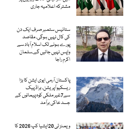
مشترکہ اعلامیہ جاری
ستائیس ستمبر صرف ایک دن
کی کال نہیں ہوگی، مقاصد
پورے ہونے تک اسلام آباد سے
واپس نہیں جائیں گے،سلمان
اکرم راجا
پاکستان آرمی ایوی ایشن کا بڑا
ریسکیو آپریشن، براڈ پیک
سے7غیر ملکی کوہ پیمائوں کے
جسد خاکی برآمد
ویمنز ٹی 20ایشیا کپ 2026 کا