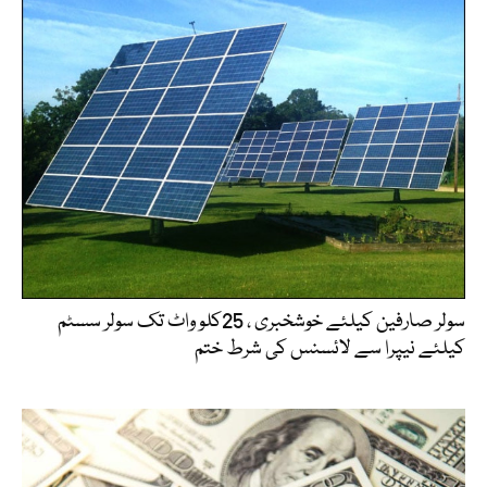
سولر صارفین کیلئے خوشخبری ، 25کلو واٹ تک سولر سسٹم
کیلئے نیپرا سے لائسنس کی شرط ختم