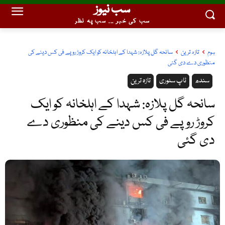
سب نیوز
سب کی خبر ... سب پہ نظر
ہوم
تازہ ترین
سانحہ گل پلازہ: شہدا کے اہلخانہ کو ایک کروڑ روپے فی کس دینے کی
منظوری دے دی گئی
سندھ
ٹاپ سٹوری
تازہ ترین
سانحہ گل پلازہ: شہدا کے اہلخانہ کو ایک
کروڑ روپے فی کس دینے کی منظوری دے
دی گئی