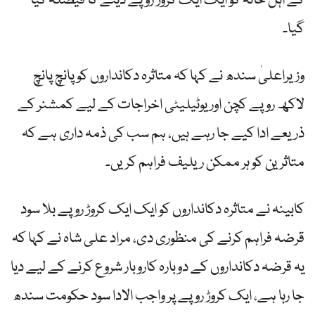
کے اہل خانہ کو ایک ایک کروڑ روپے دینے کا فیصلہ کیا
گیا۔
وزیراعلیٰ سندھ نے کہا کہ متاثرہ دکانداروں کو پانچ پانچ
لاکھ روپے کچن اور یوٹیلیٹی اخراجات کے لیے کمشنر کے
ذریعے ادا کیے جا رہے ہیں، ہم سب کی ذمہ داری ہے کہ
متاثرین کو ہر ممکن ریلیف فراہم کریں۔
کابینہ نے متاثرہ دکانداروں کو ایک ایک کروڑ روپے بلا سود
قرضہ فراہم کرنے کی منظوری دی، مراد علی شاہ نے کہا کہ
یہ قرضہ دکانداروں کے دوبارہ کاروبار شروع کرنے کے لیے دیا
جا رہا ہے، ایک کروڑ روپے پر واجب الادا سود حکومت سندھ