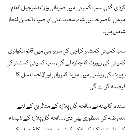
کردی گئی، سب کمیٹی میں صوبائی وزراء؛ شرجیل انعام
میمن، ناصر حسین شاہ، سعید غنی اور ضیاء الحسن لنجار
شامل ہیں۔
سب کمیٹی کمشنر کراچی کی سربراہی میں قائم انکوائری
کمیٹی کی رپورٹ کا جائزہ لے گی، سب کمیٹی کمشنر کی
رپورٹ کی روشنی میں مزید کارروائی اور لائحہ عمل کا
فیصلہ کرے گی۔
سندھ کابینہ نے سانحہ گل پلازہ کے متاثرین کے لئے
معاوضہ کی منظوری بھی دی، سانحہ گل پلازہ کے شہداء