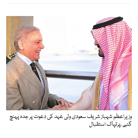
وزیراعظم شہباز شریف سعودی ولی عہد کی دعوت پر جدہ پہنچ
گئے ،پرتپاک استقبال