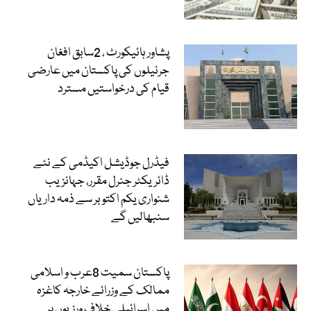
پشاور ہائیکورٹ ، 2سابق افغان
جرنیلوں کی پاکستان میں عارضی
قیام کی درخواستیں مسترد
فیڈرل جوڈیشل اکیڈمی کے نئے
ڈائریکٹر جنرل مقرر، جہانزیب
شنواری یکم اکتوبر سے ذمہ داریاں
سنبھالیں گے
پاکستان سمیت 8عرب و اسلامی
ممالک کے وزرائے خارجہ کاغزہ
میں اسرائیلی خلاف ورزیوں پر