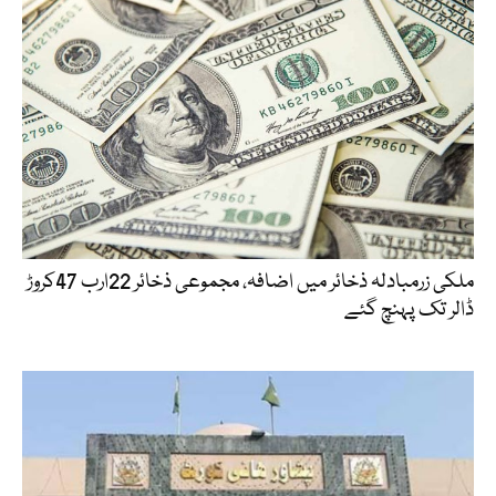
ملکی زرمبادلہ ذخائر میں اضافہ، مجموعی ذخائر 22ارب 47کروڑ
ڈالر تک پہنچ گئے