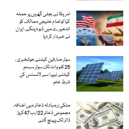
امریکا نے بجلی گھروں پر حملہ
کیا تو تمام خلیجی ممالک کو
اندھیرے میں ڈبو دینگے، ایران
نے خبردار کر دیا
سولر صارفین کیلئے خوشخبری ،
25کلو واٹ تک سولر سسٹم
کیلئے نیپرا سے لائسنس کی
شرط ختم
ملکی زرمبادلہ ذخائر میں اضافہ،
مجموعی ذخائر 22ارب 47کروڑ
ڈالر تک پہنچ گئے