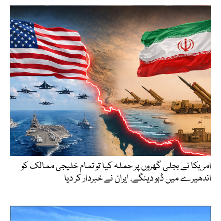
امریکا نے بجلی گھروں پر حملہ کیا تو تمام خلیجی ممالک کو
اندھیرے میں ڈبو دینگے، ایران نے خبردار کر دیا