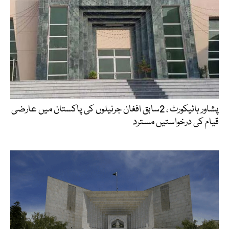
پشاور ہائیکورٹ ، 2سابق افغان جرنیلوں کی پاکستان میں عارضی
قیام کی درخواستیں مسترد