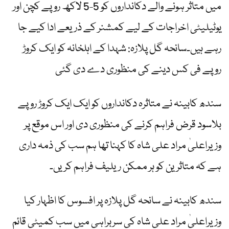
میں متاثر ہونے والے دکانداروں کو 5-5 لاکھ روپے کچن اور
یوٹیلیٹی اخراجات کے لیے کمشنر کے ذریعے ادا کیے جا
رہے ہیں۔سانحہ گل پلازہ: شہدا کے اہلخانہ کو ایک کروڑ
روپے فی کس دینے کی منظوری دے دی گئی
سندھ کابینہ نے متاثرہ دکانداروں کو ایک ایک کروڑ روپے
بلاسود قرض فراہم کرنے کی منظوری دی اور اس موقع پر
وزیراعلیٰ مراد علی شاہ کا کہنا تھا ہم سب کی ذمہ داری
ہے کہ متاثرین کو ہر ممکن ریلیف فراہم کریں۔
سندھ کابینہ نے سانحہ گل پلازہ پر افسوس کا اظہار کیا
وزیراعلیٰ مراد علی شاہ کی سربراہی میں سب کمیٹی قائم