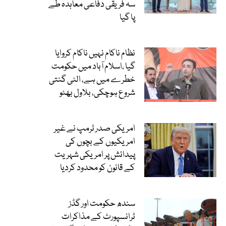
سہ فریقی دفاعی معاہدہ طے
پا گیا
نظام ناکام نہیں ناکام کروایا
گیا ،اسلام آباد میں حکومت
خطرے میں ہے، الٹی گنتی
شروع ہوچکی، بلاول بھٹو
امریکی صدر ٹرمپ نے غیر
امریکیوں کے بچوں کی
پیدائش پر امریکی شہریت
کے قانون کو محدود کردیا
سندھ حکومت اور گڈز
ٹرانسپورٹ کے مذاکرات