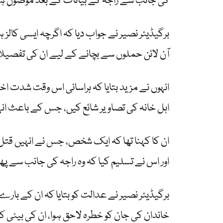
کی جانب سے راجہ کے بیانات کے بعد موصول ہو
برگیڈیئر نصیر نے جواب دیا کہ اگرچہ ایسی کالز ہو
آن لائن حملوں سے بچانے کے لیے ان کی تفصیل
انہوں نے مزید بتایا کہ ہراسانی اس وقت شدت اخت
اہل خانہ کی تصاویر شائع کیں، جس کے باعث ان
ان کا کہنا تھا کہ ایک شخص، جس نے انہیں قتل کر
اور اس نے تسلیم کیا کہ وہ راجہ کی جانب سے پھیلا
برگیڈیئر نصیر نے عدالت کو بتایا کہ ان کے بار
خاندان کی جان کو خطرہ لاحق ہوا، ان کی بیٹی کو 