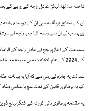
داخلہ ملا تھا، لیکن عادل راجہ کے رویے کے بعد 
ان کے مطابق برطانیہ میں ان کے دوست، رشتہ دا
ہیں، سب نے ان سے رابطہ کیا جب راجہ نے سوشل
سماعت کے آغاز پر جج نے عادل راجہ کے الزا
کے 2024 کے عام انتخابات میں مبینہ مداخلت بھی شامل ہے۔
عدالت یہ جائزہ لے رہی ہے کہ آیا یہ بیانات حقا
کیا یہ برطانوی قانون کے تحت سچ یا عوامی مفاد