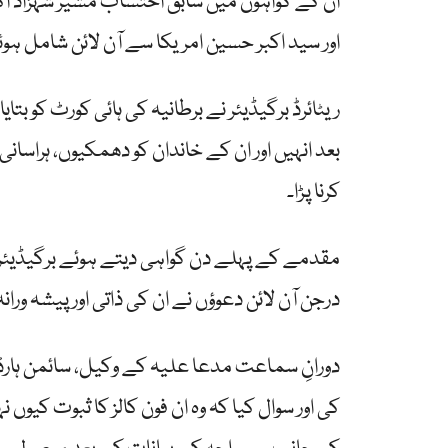
ان کے گواہوں میں سابق احتساب مشیر شہزاد ا
اور سید اکبر حسین امریکا سے آن لائن شامل ہو
ریٹائرڈ برگیڈیئر نے برطانیہ کی ہائی کورٹ کو بت
بعد انہیں اور ان کے خاندان کو دھمکیوں، ہراسان
کرنا پڑا۔
مقدمے کے پہلے دن گواہی دیتے ہوئے برگیڈیئر 
درجن آن لائن دعوؤں نے ان کی ذاتی اور پیشہ ورانہ ز
دورانِ سماعت مدعا علیہ کے وکیل، سائمن ہار
کی اور سوال کیا کہ وہ ان فون کالز کا ثبوت کیوں 