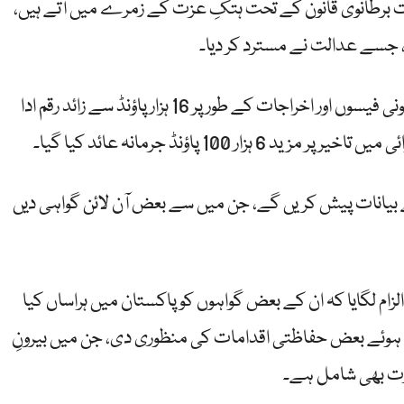
دیا کہ عادل راجہ کے 10 میں سے 9 بیانات برطانوی قانون کے تحت ہتکِ عزت کے زمرے میں آتے ہیں،
 جسے عدالت نے مسترد کر دیا۔
رواں برس اپریل میں عدالت نے عادل راجہ کو قانونی فیسوں اور اخراجات کے طور پر 16 ہزار پاؤنڈ سے زائد رقم ادا
100 پاؤنڈ جرمانہ عائد کیا گیا۔
 بیانات پیش کریں گے، جن میں سے بعض آن لائن گواہی دیں
م لگایا کہ ان کے بعض گواہوں کو پاکستان میں ہراساں کیا
 ہوئے بعض حفاظتی اقدامات کی منظوری دی، جن میں بیرونِ
ت بھی شامل ہے۔