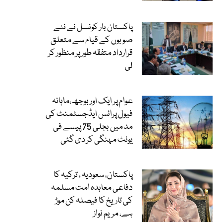
پاکستان بار کونسل نے نئے
صوبوں کے قیام سے متعلق
قرارداد متفقہ طور پر منظور کر
لی
عوام پر ایک اور بوجھ،ماہانہ
فیول پرائس ایڈجسٹمنٹ کی
مد میں بجلی 75 پیسے فی
یونٹ مہنگی کر دی گئی
پاکستان، سعودیہ ، ترکیہ کا
دفاعی معاہدہ امت مسلمہ
کی تاریخ کا فیصلہ کن موڑ
ہے، مریم نواز