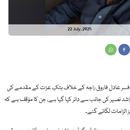
22 July, 2025
جی افسر عادل فاروق راجہ کے خلاف ہتکِ عزت کے مقدمے کی
شد نصیر کی جانب سے دائر کیا گیا ہے، جن کا مؤقف ہے کہ
 الزامات لگائے گئے۔