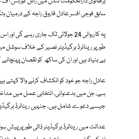
برطانوی دارالحکومت لندن میں رائل کورٹس آف ج
سابق فوجی افسر عادل فاروق راجہ کے درمیان ہ
یہ کارروائی 24 جولائی تک جاری رہے گی 
طور پر ریٹائرڈ برگیڈیئر نصیر کے خلاف سوشل میڈی
بے بنیاد ہیں اور ان کی ساکھ کو نقصان پہنچانے
عادل راجہ جو خود کو انکشاف کرنے والا کہتے ہیں، 
ہے، جن میں بدعنوانی، انتخابی عمل میں مداخلت،
جیسے دعوے شامل ہیں، جنہیں ریٹائرڈ برگیڈی
عدالت میں ریٹائرڈ برگیڈیئر ذاتی طور پر پیش 