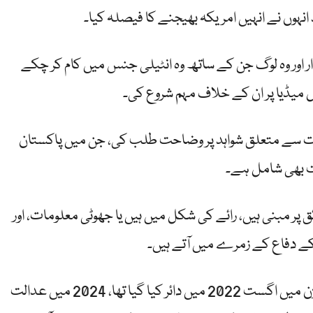
انہوں نے انہیں امریکہ بھیجنے کا فیصلہ کیا۔
ر اور وہ لوگ جن کے ساتھ وہ انٹیلی جنس میں کام کر چکے
 میڈیا پر ان کے خلاف مہم شروع کی۔
مات سے متعلق شواہد پر وضاحت طلب کی، جن میں پاکستان
ئق پر مبنی ہیں، رائے کی شکل میں ہیں یا جھوٹی معلومات، اور
 کے دفاع کے زمرے میں آتے ہیں۔
یہ مقدمہ برطانوی ہائی کورٹ کے کنگز بینچ ڈویژن میں اگست 2022 میں دائر کیا گیا تھا، 2024 میں عدالت