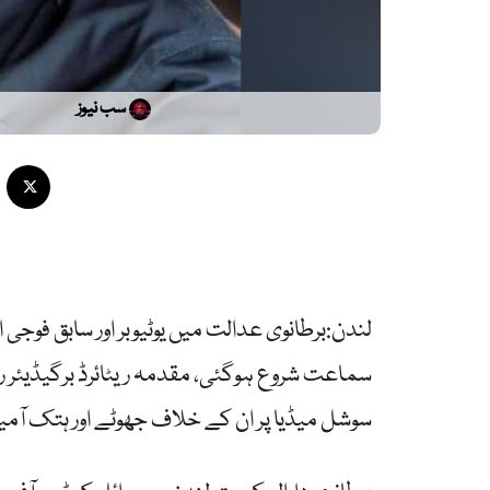
سب نیوز
لندن:برطانوی عدالت میں یوٹیوبر اور سابق فو
سماعت شروع ہوگئی، مقدمہ ریٹائرڈ برگیڈیئر را
سوشل میڈیا پر ان کے خلاف جھوٹے اور ہتک آمیز