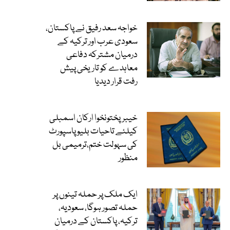
خواجہ سعد رفیق نے پاکستان،
سعودی عرب اور ترکیہ کے
درمیان مشترکہ دفاعی
معاہدے کو تاریخی پیش
رفت قرار دیدیا
خیبرپختونخوا ارکان اسمبلی
کیلئے تاحیات بلیو پاسپورٹ
کی سہولت ختم،ترمیمی بل
منظور
ایک ملک پر حملہ تینوں پر
حملہ تصور ہوگا، سعودیہ،
ترکیہ، پاکستان کے درمیان