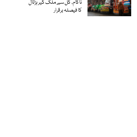
ناکام، کل سے ملک گیر ہڑتال
کا فیصلہ برقرار