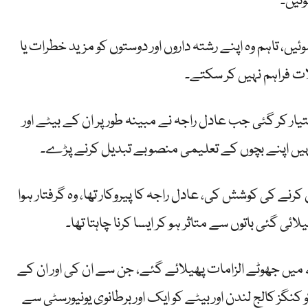
ئیں۔
ئیں، تاہم وہ اپنے رشتہ داروں اور دوستوں کو مزید خطرات یا
ات فراہم نہیں کر سکتے۔
یار کر گئی جب عادل راجہ نے مبینہ طور پر ان کے بیٹے اور
ہیں اپنے بچوں کے تعلیمی منصوبے تبدیل کرنے پڑے۔
نے کی کوشش کی، عادل راجہ کا پیروکار تھا، وہ گرفتار ہوا
ئی گئی باتوں سے متاثر ہو کر ایسا کرنا چاہتا تھا۔
ے میں جھوٹے الزامات پھیلائے گئے، جن سے ان کی اور ان کے
کنگز کالج لندن اور بیٹے کو ایک اور برطانوی یونیورسٹی سے