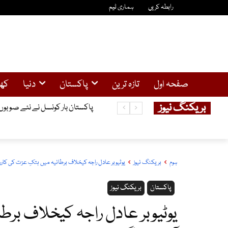
رابطہ کریں
ہماری ٹیم
صفحہ اول
تازہ ترین
پاکستان
دنیا
کھ
بریکنگ نیوز
عوام پر ایک اور بوجھ،ماہانہ فیول پرائس ایڈجسٹمن
پاکستان بار کونسل نے نئے صوبو
ہوم
بریکنگ نیوز
یوٹیوبر عادل راجہ کیخلاف برطانیہ میں ہتکِ عزت کی کارروائ
پاکستان
بریکنگ نیوز
یوٹیوبر عادل راجہ کیخلاف برطا