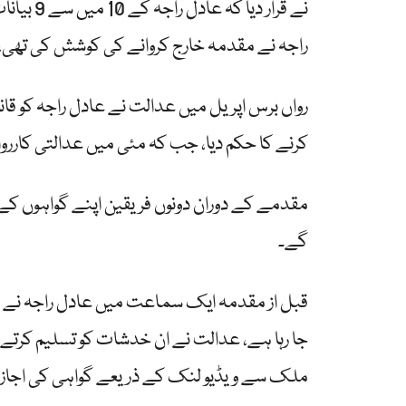
نے قرار 
راجہ نے مقدمہ خارج کروانے کی کوشش کی تھی،
کرنے کا حکم دیا، جب کہ مئی میں عدالتی کارروائی میں تاخیر پر مزید 6 ہزار 
مقدمے کے دوران دونوں فریقین اپنے گواہوں کے
گے۔
قبل از مقدمہ ایک سماعت میں عادل راجہ نے الزا
جا رہا ہے، عدالت نے ان خدشات کو تسلیم کرتے
ملک سے ویڈیو لنک کے ذریعے گواہی کی اجاز