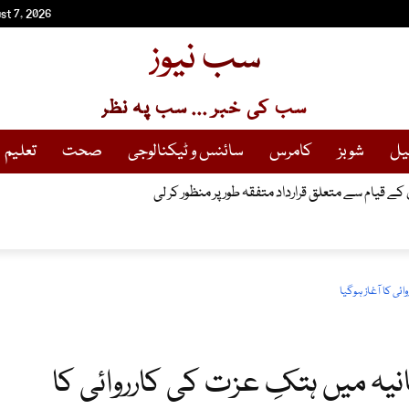
st 7, 2026
سب نیوز
سب کی خبر ... سب پہ نظر
یل
شوبز
کامرس
سائنس و ٹیکنالوجی
صحت
تعلیم
ٹ کی مد میں بجلی 75 پیسے فی یونٹ مہنگی کر دی گئی
ں کے قیام سے متعلق قرارداد متفقہ طور پر منظور کر لی
ی کا آغاز ہوگیا
نیہ میں ہتکِ عزت کی کارروائی کا