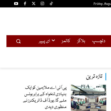
Friday, Augu
دلچسپ
بلاگز
کالمز
ای پیپر
تازہ ترین
پی آئی اے ملازمین کو ایک
بنیادی تنخواہ کے برابر بونس
ملے گا، بورڈ آف ڈائریکٹرز نے
منظوری دیدی