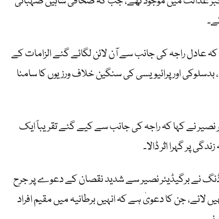
کبر عدالت میں موجود تھے، جب کہ صحافی شاہین صہبائی
ئے۔
ایا کہ عادل راجہ کی جانب سے آن لائن لگائے گئے الزامات کے
ی، بدسلوکی اور پرائیویسی کی سنگین خلاف ورزیوں کا سامنا
نصیر نے کہا کہ راجہ کی جانب سے کیے گئے تقریباً ایک
ندگی پر گہرا اثر ڈالا۔
ڈنگ نے برگیڈیئر نصیر سے شدید نقصان کے دعوے پر جرح
نہیں لائے، جن کا دعویٰ ہے کہ انہیں برطانیہ میں مقیم افراد