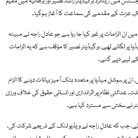
سٹس میں ریٹائرڈ برگیڈیئر راشد نصیر اور برطانیہ میں مقیم
تکِ عزت کے مقدمے کی سماعت کا آغاز ہوگیا۔
اور اس میں ان الزامات پر غور کیا جا رہا ہے جو عادل راجہ نے مبینہ
ا پر لگائے تھے، برگیڈیئر نصیر کا مؤقف ہے کہ یہ الزامات
 کے لیے دیے گئے۔
ان پر سوشل میڈیا پر متعدد ہتک آمیز بیانات دینے کا الزام
 عدالتی نظام پر اثراندازی اور انسانی حقوق کی خلاف ورزی
ئر نے سختی سے مسترد کیا ہے۔
ہوئے، جب کہ عادل راجہ نے ویڈیو لنک کے ذریعے شرکت کی،