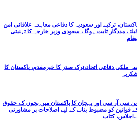
اکستان، ترکیے اور سعودیہ کا دفاعی معاہدہ علاقائی امن
یلئے مددگار ثابت ہوگا ، سعودی وزیر خارجہ کا تہنیتی
یغام
ہ ملکی دفاعی اتحاد،ترک صدر کا خیرمقدم، پاکستان کا
کریہ
ین سی آر سی اور پہچان کا پاکستان میں بچوں کے حقوق
ے قوانین کو مضبوط بنانے کے لیے اصلاحات پر مشاورتی
س، کتاب...