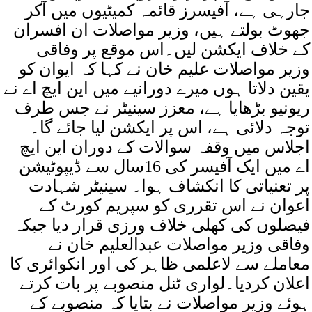
جارہی ہے، آفیسرز قائمہ کمیٹیوں میں آکر
جھوٹ بولتے ہیں، وزیر مواصلات ان افسران
کے خلاف ایکشن لیں۔اس موقع پر وفاقی
وزیر مواصلات علیم خان نے کہا کہ ایوان کو
یقین دلاتا ہوں میرے دورانیے میں این ایچ اے نے
ریونیو بڑھایا ہے، معزز سینیٹر نے جس طرف
توجہ دلائی ہے، اس پر ایکشن لیا جائے گا۔
اجلاس میں وقفہ سوالات کے دوران این ایچ
اے میں ایک آفیسر کی 16سال سے ڈیپوٹیشن
پر تعنیاتی کا انکشاف ہوا۔ سینیٹر شہادت
اعوان نے اس تقرری کو سپریم کورٹ کے
فیصلوں کی کھلی خلاف ورزی قرار دیا جبکہ
وفاقی وزیر مواصلات عبدالعلیم خان نے
معاملے سے لاعلمی ظاہر کی اور انکوائری کا
اعلان کردیا۔لواری ٹنل منصوبے پر بات کرتے
ہوئے وزیر مواصلات نے بتایا کہ منصوبے کے