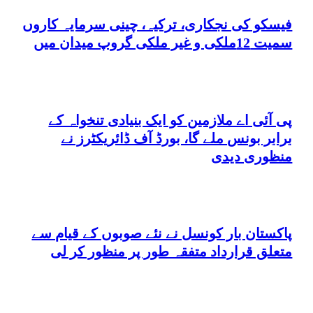
فیسکو کی نجکاری، ترکیہ، چینی سرمایہ کاروں
سمیت 12ملکی و غیر ملکی گروپ میدان میں
پی آئی اے ملازمین کو ایک بنیادی تنخواہ کے
برابر بونس ملے گا، بورڈ آف ڈائریکٹرز نے
منظوری دیدی
پاکستان بار کونسل نے نئے صوبوں کے قیام سے
متعلق قرارداد متفقہ طور پر منظور کر لی