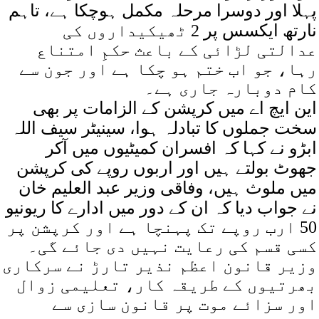
پہلا اور دوسرا مرحلہ مکمل ہوچکا ہے، تاہم
نارتھ ایکسس پر 2 ٹھیکیداروں کی
عدالتی لڑائی کے باعث حکمِ امتناع
رہا، جو اب ختم ہو چکا ہے اور جون سے
کام دوبارہ جاری ہے۔
این ایچ اے میں کرپشن کے الزامات پر بھی
سخت جملوں کا تبادلہ ہوا، سینیٹر سیف اللہ
ابڑو نے کہا کہ افسران کمیٹیوں میں آکر
جھوٹ بولتے ہیں اور اربوں روپے کی کرپشن
میں ملوث ہیں، وفاقی وزیر عبد العلیم خان
نے جواب دیا کہ ان کے دور میں ادارے کا ریونیو
50 ارب روپے تک پہنچا ہے اور کرپشن پر
کسی قسم کی رعایت نہیں دی جائے گی۔
وزیر قانون اعظم نذیر تارڑ نے سرکاری
بھرتیوں کے طریقہ کار، تعلیمی زوال
اور سزائے موت پر قانون سازی سے