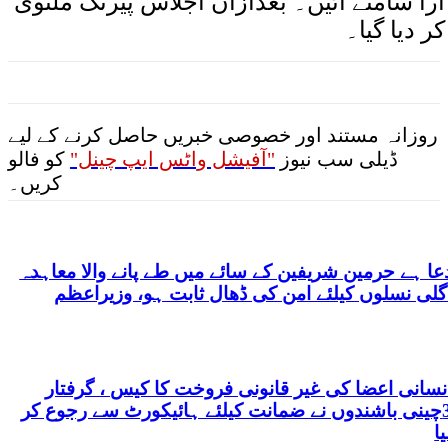
آرا سامنے آئیں۔ بعدازاں اجلاس پیرتک ملتوی
کر دیا گیا۔
روزانہ مستند اور خصوصی خبریں حاصل کرنے کے لیے
ڈیلی سب نیوز
"آفیشل واٹس ایپ چینل"
کو فالو
کریں۔
عا ہے حرمین شریفین کے سائے میں طے پانے والا معاہدہ
گلی نسلوں کیلئے امن کی ڈھال ثابت ہو، وزیراعظم
نسانی اعضا کی غیر قانونی فروخت کا کیس ، گرفتار
3چینی باشندوں نے ضمانت کیلئے ہائیکورٹ سے رجوع کر
یا