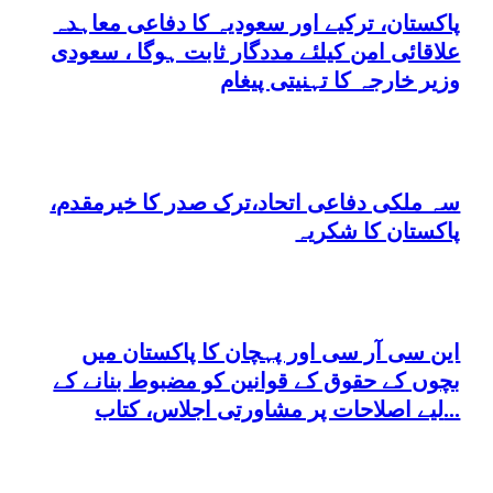
پاکستان، ترکیے اور سعودیہ کا دفاعی معاہدہ
علاقائی امن کیلئے مددگار ثابت ہوگا ، سعودی
وزیر خارجہ کا تہنیتی پیغام
سہ ملکی دفاعی اتحاد،ترک صدر کا خیرمقدم،
پاکستان کا شکریہ
این سی آر سی اور پہچان کا پاکستان میں
بچوں کے حقوق کے قوانین کو مضبوط بنانے کے
لیے اصلاحات پر مشاورتی اجلاس، کتاب...