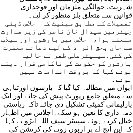
شہریت، حوالگی ملزمان اور فوجداری
قوانین سے متعلق بلز منظور کر لیے۔
تفصیلات کے مطابق سینیٹ کا اجلاس ڈپٹی
چیئرمین سیدال خان ناصر کی زیر صدارت
منعقد ہوا، اجلاس میں بارشوں اور سیلاب
سے جاں بحق افراد کے لیے دعائے مغفرت
کی گئی۔سینیٹرعلی ظفر نے حالیہ
بارشوں کو حکومت کی ناکامی قرار دیتے
ہوئے کہا کہ بروقت اقدامات نہیں
ہوئے۔
ایوان میں مطالبہ کیا گیا کہ بارشوں اورتباہی
سے متعلق جامع رپورٹ پیش کی جائے اور ایک
پارلیمانی کمیٹی تشکیل دی جائے تاکہ ریاستی
ذمہ داری کا تعین ہو سکے۔اجلاس میں اظہار
خیال کرتے ہوئے سینیٹر سیف اللہ ابڑو نے کہا
کہ این ایچ اے پر اربوں روپے کی کرپشن کی