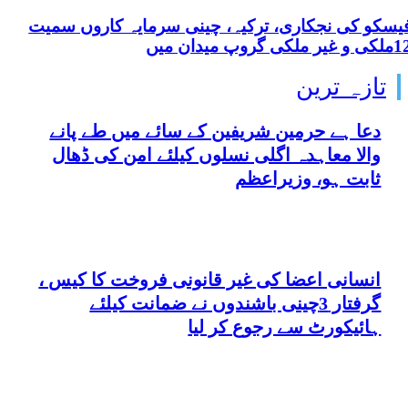
یسکو کی نجکاری، ترکیہ، چینی سرمایہ کاروں سمیت
و غیر ملکی گروپ میدان میں
تازہ ترین
دعا ہے حرمین شریفین کے سائے میں طے پانے
والا معاہدہ اگلی نسلوں کیلئے امن کی ڈھال
ثابت ہو، وزیراعظم
انسانی اعضا کی غیر قانونی فروخت کا کیس ،
گرفتار 3چینی باشندوں نے ضمانت کیلئے
ہائیکورٹ سے رجوع کر لیا