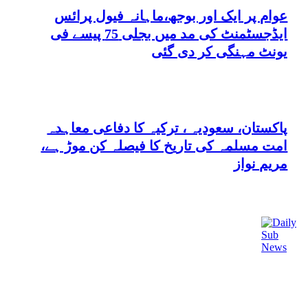
عوام پر ایک اور بوجھ،ماہانہ فیول پرائس
ایڈجسٹمنٹ کی مد میں بجلی 75 پیسے فی
یونٹ مہنگی کر دی گئی
پاکستان، سعودیہ ، ترکیہ کا دفاعی معاہدہ
امت مسلمہ کی تاریخ کا فیصلہ کن موڑ ہے،
مریم نواز
رابطہ کریں
ہماری ٹیم