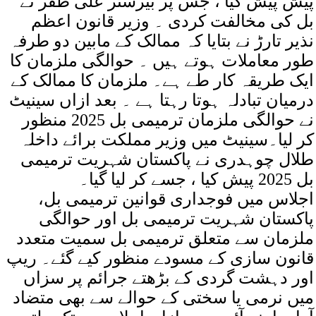
پیش پیش کیا ، جس پر بیرسٹر علی ظفر نے
بل کی مخالفت کردی ۔ وزیر قانون اعظم
نذیر تارڑ نے بتایا کہ ممالک کے مابین دو طرفہ
طور معاملات ہوتے ہیں ۔ حوالگی ملزمان کا
ایک طریقہ کار طے ہے۔ ملزمان کا ممالک کے
درمیان تبادلہ ہوتا رہتا ہے ۔ بعد ازاں سینیٹ
نے حوالگی ملزمان ترمیمی بل 2025 منظور
کر لیا۔سینیٹ میں وزیر مملکت برائے داخلہ
طلال چوہدری نے پاکستان شہریت ترمیمی
بل 2025 پیش کیا ، جسے کر لیا گیا۔
اجلاس میں فوجداری قوانین ترمیمی بل،
پاکستان شہریت ترمیمی بل اور حوالگی
ملزمان سے متعلق ترمیمی بل سمیت متعدد
قانون سازی کے مسودے منظور کیے گئے۔ ریپ
اور دہشت گردی کے بڑھتے جرائم پر سزاں
میں نرمی یا سختی کے حوالے سے بھی متضاد