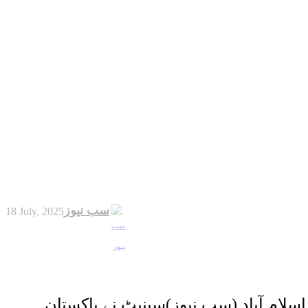
سب نیوز
18 July, 2025
اسلام آباد (سب نیوز)سینیٹ نے پاکستان