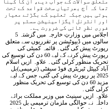
متعلق سوالات کے جواب دیے، ان کا کہنا
تھا کہ آج بھرتیاں سخت قواعد کے تحت
ہوتی ہیں جبکہ تعلیم کے بگڑتے معیار
اور انٹرنل ایگزامینیشن سسٹم پر
فوری نظرِ ثانی کی ضرورت ہے۔
اجلاس میں وزارتِ خارجہ میں گزشتہ 5
سالوں میں ڈیپوٹیشن پر تقرریوں سے متعلق
رپورٹ پیش کی گئی۔ قائمہ کمیٹی کی
رپورٹ پیش کرنے کے لیے 60 دن کی توسیع کی
تحریک منظور کرلی گئی۔ علاوہ ازیں اسلام
آباد کیپٹل ٹیریٹری فوڈ سیفٹی (ترمیمی)بل
2025 پر رپورٹ پیش کی گئی، جس کے لیے
مزید 60 دن کی توسیع کی تحریک منظور
کرلی گئی۔
علاوہ ازیں سینیٹ میں وزیر مملکت برائے
داخلہ نے حوالگی ملزمان ترمیمی بل 2025