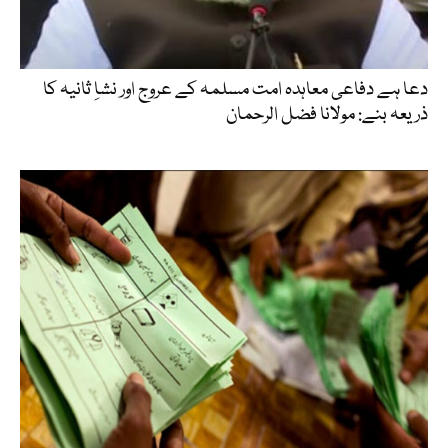
دعا ہے دفاعی معاہدہ امت مسلمہ کے عروج اور نشاِ ثانیہ کا
ذریعہ بنے: مولانا فضل الرحمان