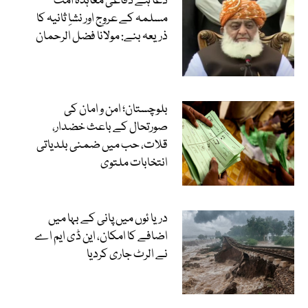
دعا ہے دفاعی معاہدہ امت
مسلمہ کے عروج اور نشاِ ثانیہ کا
ذریعہ بنے: مولانا فضل الرحمان
بلوچستان؛ امن و امان کی
صورتحال کے باعث خضدار،
قلات، حب میں ضمنی بلدیاتی
انتخابات ملتوی
دریا ئوں میں پانی کے بہا میں
اضافے کا امکان، این ڈی ایم اے
نے الرٹ جاری کردیا