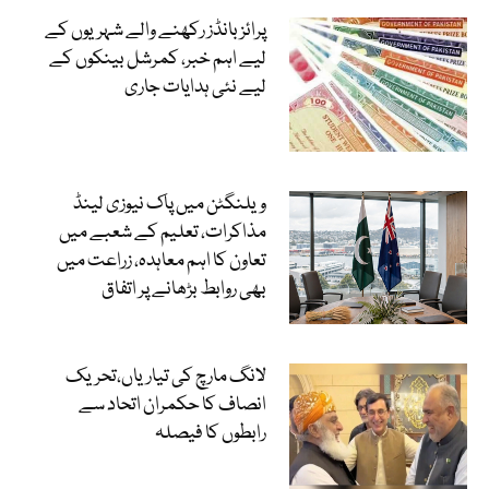
پرائز بانڈز رکھنے والے شہریوں کے
لیے اہم خبر، کمرشل بینکوں کے
لیے نئی ہدایات جاری
ویلنگٹن میں پاک نیوزی لینڈ
مذاکرات، تعلیم کے شعبے میں
تعاون کا اہم معاہدہ، زراعت میں
بھی روابط بڑھانے پر اتفاق
لانگ مارچ کی تیاریاں،تحریک
انصاف کا حکمران اتحاد سے
رابطوں کا فیصلہ