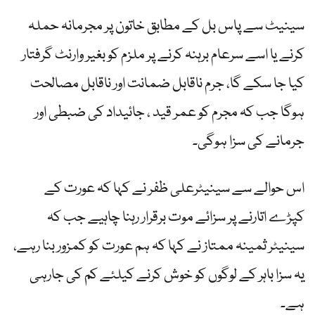
سینیٹ سے پاس بل کے مطابق خاتون پر مجرمانہ حملہ
کرنے یا اسے سرعام برہنہ کرنے پر ملزم کو بغیر وارنٹ گرفتار
کیا جا سکے گا، جرم ناقابل ضمانت اور ناقابل مصالحت
ہوگا جب کہ مجرم کو عمر قید ، جائیداد کی ضبطی اور
جرمانے کی سزا ہوگی۔
اس حوالے سے سینیٹرعلی ظفر نے کہا کہ عورت کے
کپڑے اتارنے پر سزائے موت برقرار رہنا چاہیے جب کہ
سینیٹر ثمینہ ممتاز نے کہا کہ ہم عورت کو کمزور بنا رہے،
یہ سزا باہر کے لوگوں کو خوش کرنے کیلئے کم کی جارہی
ہے۔