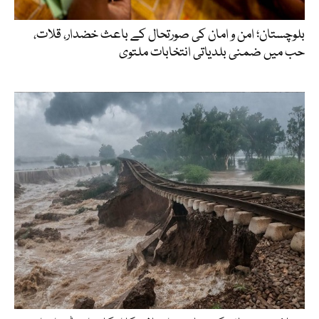
بلوچستان؛ امن و امان کی صورتحال کے باعث خضدار، قلات،
حب میں ضمنی بلدیاتی انتخابات ملتوی