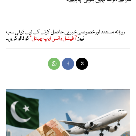
روزانہ مستند اور خصوصی خبریں حاصل کرنے کے لیے ڈیلی سب
نیوز
"آفیشل واٹس ایپ چینل"
کو فالو کریں۔