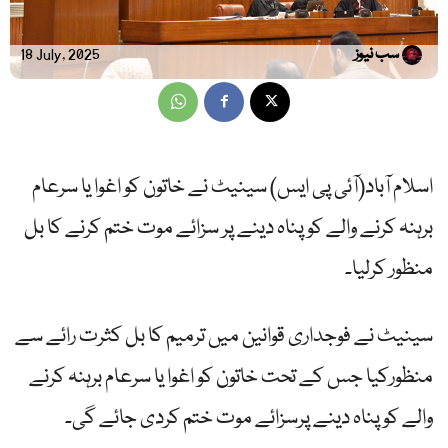
سب نیوز
18 July, 2025
اسلام آباد(آئی پی ایس) سینیٹ نے خاتون کو اغوا یا سرعام
برہنہ کرنے والے کو پناہ دینے پر سزائے موت ختم کرنے کا بل
منظور کرلیا۔
سینیٹ نے فوجداری قوانین میں ترمیم کا بل کثرت رائے سے
منظورکیا جس کے تحت خاتون کو اغوا یا سرعام برہنہ کرنے
والے کو پناہ دینے پرسزائے موت ختم کردی جائے گی۔