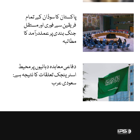
پاکستان کا سوڈان کے تمام
فریقین سے فوری اور مستقل
جنگ بندی پر عملدرآمد کا
مطالبہ
دفاعی معاہدہ دہائیوں پر محیط
اسٹریٹجک تعلقات کا نتیجہ ہے:
سعودی عرب