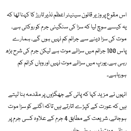
اس مقوع پر وزیر قانون سینیٹر اعظم نذیر تاررڑ کا کہنا تھا کہ
یہ کیسے سوچ لیا کہ سزا کی سنگینی جرم کو روکتی ہے،
موت کی سزا دینے سے جرائم کم نہیں ہوں گے، ہمارے
پاس 100 جرائم میں سزائے موت ہے لیکن جرم کی شرح بڑھ
رہی ہے، یورپ میں سزائے موت نہیں اور وہاں کرائم کم
ہورہاہے۔
انہوں نے مزید کہا کہ پانی کے جھگڑوں پر مقدمہ بنا لیتے
ہیں کہ عورت کے کپڑے اتارتے ہیں تاکہ اگلے کو سزا موت
ہوجائے، شریعت کے مطابق 4 جرم کے علاوہ کسی جرم پر
سزائے موت نہیں ہونی چاہیے۔