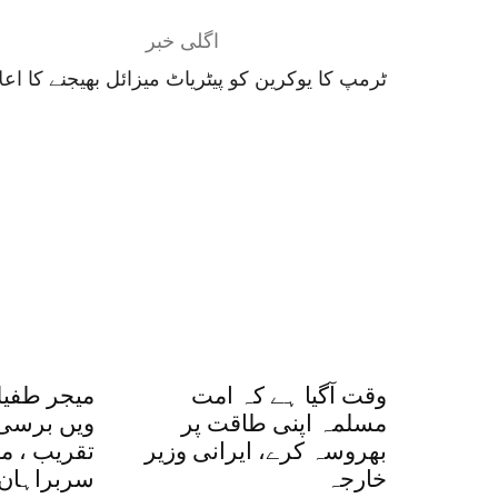
اگلی خبر
ٹرمپ کا یوکرین کو پیٹریاٹ میزائل بھیجنے کا اعل
وقت آگیا ہے کہ امت
مسلمہ اپنی طاقت پر
ویں برسی ،
بھروسہ کرے، ایرانی وزیر
تقریب ، م
خارجہ
سربراہان 