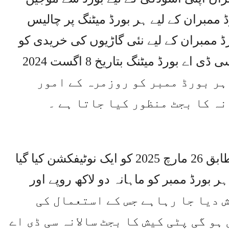
ڈ ممبران کے لیے ہر بورڈ میٹنگ پر چالیس
رڈ ممبران کے لیے نئی گاڑیوں کی خریدی کو
عمل میں لایا گیا جب دل نا بھرا تو سی ڈی اے بورڈ میٹنگ بتاریخ 8 اگست 2024
ہر بورڈ ممبر کو روزمرہ کے امور
انہ کا بجٹ منظور کیا جاتا ہے ۔
سب نیوز کو دستیاب دستاویز کے مطابق 26 مارچ 2025 کو ایک نوٹیفکشن کیا گیا
بورڈ ممبر کو ماہانہ دو لاکھ روپے اور
ٹی کیش دیا جا رہاہے جس کے استعمال کی
و گی پٹی کیش کا بجٹ سالانہ سی ڈی اے