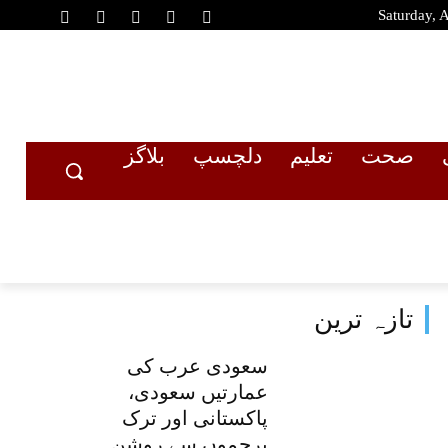
Saturday, 
صحت
تعلیم
دلچسپ
بلاگز
تازہ ترین
سعودی عرب کی
عمارتیں سعودی،
پاکستانی اور ترک
پرچموں سے روشن