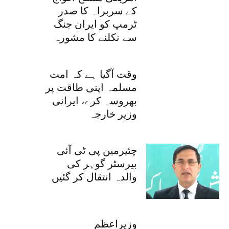
کے سربراہ کا صدر
ٹرمپ کو ایران جنگ
سے نکلنے کا مشورہ
وقت آگیا ہے کہ امت
مسلمہ اپنی طاقت پر
بھروسہ کرے، ایرانی
وزیر خارجہ
چئیرمین پی ٹی آئی
بیرسٹر گوہر کی
والدہ انتقال کر گئیں
وزیراعظم