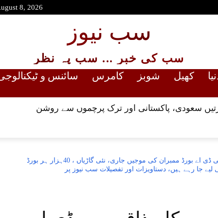
August 8, 2026
سب نیوز
سب کی خبر ... سب پہ نظر
نیا
کھیل
شوبز
کامرس
سائنس و ٹیکنالوجی
یں سعودی، پاکستانی اور ترک پرچموں سے روشن
وزیراعظم کی سادگی مہم کا مذاق، سی ڈی اے بورڈ ممبران کی موجیں جاری، نئی گاڑیاں ، 40ہزار ہر بورڈ