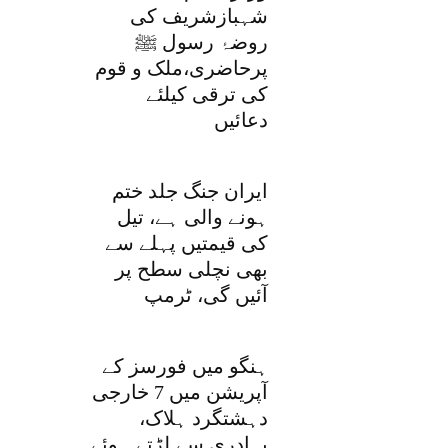
شہبازشریف کی
روضۂ رسول ﷺ
پرحاضری،ملک و قوم
کی ترقی کیلئے
دعائیں
ایران جنگ جلد ختم
ہونے والی ہے، تیل
کی قیمتیں پہلے سے
بھی نچلی سطح پر
آئیں گی، ٹرمپ
ہنگو میں فورسز کے
آپریشن میں 7 خارجی
دہشتگرد ہلاک،
بہادری سے لڑتے ہوئے