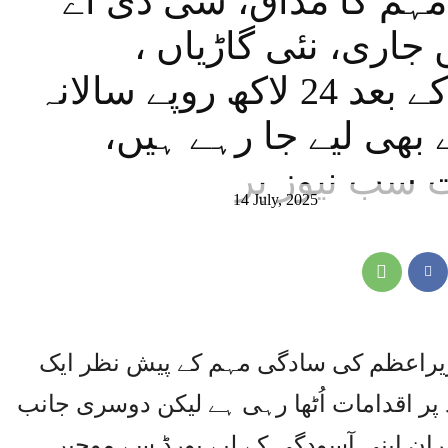
ہم کا مذاق، سی ڈی اے
جاری، نئی گاڑیاں ،
40ہزار ہر بورڈ میٹنگ کے بعد 24 لاکھ روپے سالانہ
بھی لیے جا رہے ہیں،
ت سب نیوز پر
14 July, 2025
 وزیراعظم کی سادگی مہم کے پیش نظر ایک
پر اقدامات اُٹھا رہی ہے لیکن دوسری جانب
بران اپنی آسودگی کے لیے بورڈ سے موجیں