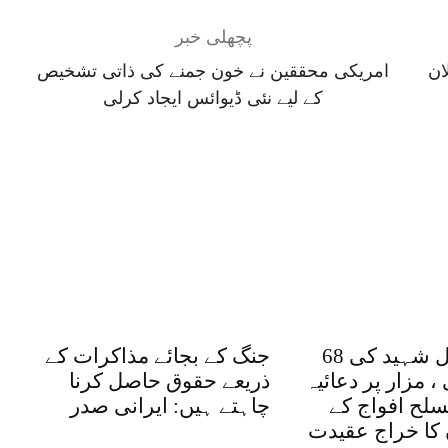
پچھلی خبر
ان
امریکی محققین نے خون جمنے کی ذاتی تشخیص
کے لیے نئی ڈیوائس ایجاد کرلی
میجر طفیل شہید کی 68
جنگ کے بجائے مذاکرات کے
 مزار پر دعائیہ
ذریعے حقوق حاصل کرنا
سلح افواج کے
چاہتے ہیں: ایرانی صدر
کا خراج عقیدت