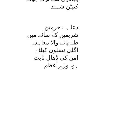
کیپٹن شہید
دعا ہے حرمین
شریفین کے سائے میں
طے پانے والا معاہدہ
اگلی نسلوں کیلئے
امن کی ڈھال ثابت
ہو، وزیراعظم