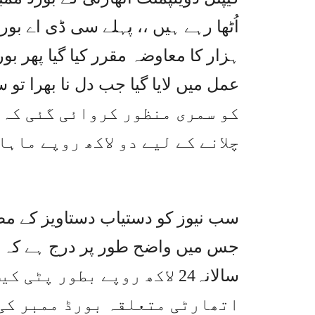
اُٹھا رہے ہیں ،، پہلے سی ڈی اے بور
ہزار کا معاوضہ مقرر کیا گیا پھر بو
کو سمری منظور کروائی گئی کہ 
چلانے کے لیے دو لاکھ روپے ماہ
جس میں واضح طور پر درج ہے کہ ہر 
سالانہ24 لاکھ روپے بطور پ
اتھارٹی متعلقہ بورڈ ممبر کی ہ