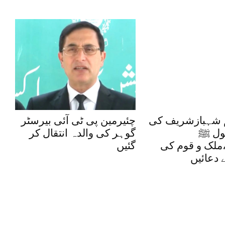
 شہبازشریف کی
چئیرمین پی ٹی آئی بیرسٹر
ول ﷺ
گوہر کی والدہ انتقال کر
ملک و قوم کی
گئیں
 دعائیں