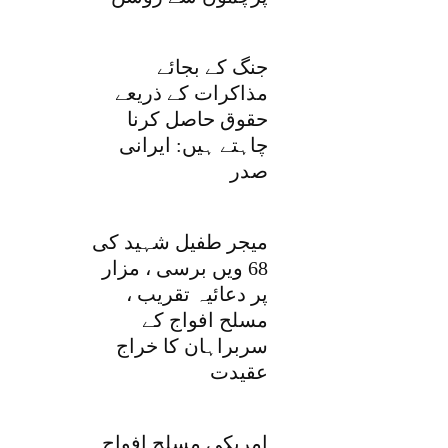
جنگ کے بجائے
مذاکرات کے ذریعے
حقوق حاصل کرنا
چاہتے ہیں: ایرانی
صدر
میجر طفیل شہید کی
68 ویں برسی ، مزار
پر دعائیہ تقریب ،
مسلح افواج کے
سربراہان کا خراج
عقیدت
امریکی مسلح افواج