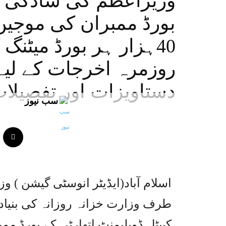
وزیراعظم کی سادگی م
بورڈ ممبران کی موجیں 
روزمرہ اخرجات کے لیے 
دستاویزات اور تفصیلا
سب نیوز
اسلام آباد(ایڈیٹر انوسٹی گیشن )
طرف وزارت خزانہ روزانہ کی بنیاد 
کیپٹل ڈویلپمنٹ اتھارٹی کے بورڈ مم