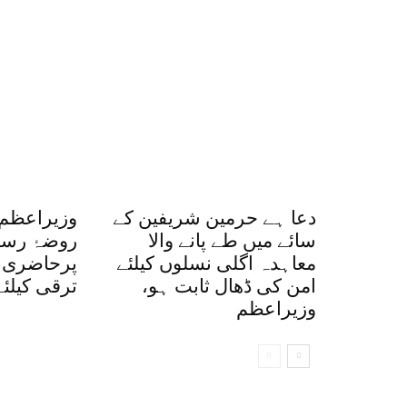
دعا ہے حرمین شریفین کے
وزیراعظم
سائے میں طے پانے والا
روضۂ رس
معاہدہ اگلی نسلوں کیلئے
پرحاضری،
امن کی ڈھال ثابت ہو،
ترقی کیلئے
وزیراعظم