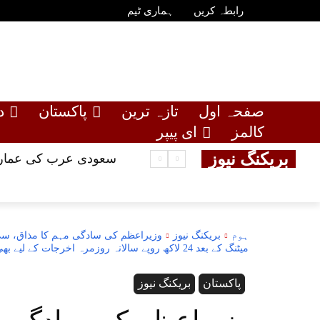
رابطہ کریں
ہماری ٹیم
صفحہ اول
تازہ ترین
پاکستان
د
کالمز
ای پیپر
بریکنگ نیوز
سعودی عرب کی عمارت
ہوم
بریکنگ نیوز
میٹنگ کے بعد 24 لاکھ روپے سالانہ روزمرہ اخرجات کے لیے بھی لیے جا رہے ہیں، دستاویزات اور تفصیلات سب نیوز پر
پاکستان
بریکنگ نیوز