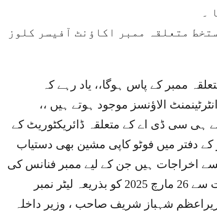
 ۔
تخط متعلقہ ممبر اکاؤنٹ آفیسر کلوز
متعلقہ ممبر کے پاس ہوگا،، یاد رہے کہ
ٹرٹینمنٹ الاؤنسز موجود ہوتے ہیں ،،
لے ہی سی ڈی اے کے متعلقہ ڈائریکٹوریٹ کے
 کے دفتر میں فوٹو کاپی مشین بھی دستیاب
ونسے اخراجات ہیں جن کے لیے ممبر فنانس کی
 وزیراعظم شہباز شریف صاحب ، وزیر داخلہ