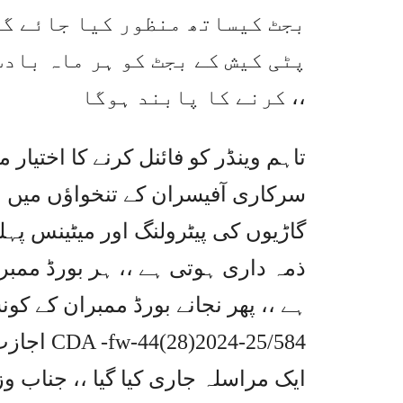
بجٹ کیساتھ منظور کیا جائے گا
پٹی کیش کے بجٹ کو ہر ماہ بادس
کرنے کا پابند ہوگا ،،
تاہم وینڈر کو فائنل کرنے کا اختیار 
سرکاری آفیسران کے تنخواؤں میں ان
گاڑیوں کی پیٹرولنگ اور میٹینس پہ
ذمہ داری ہوتی ہے ،، ہر بورڈ ممبر
ہے ،، پھر نجانے بورڈ ممبران کے ک
اجازت سے 26 مارچ 2025 کو بذریعہ لیٹر نمبر CDA -fw-44(28)2024-25/584
ایک مراسلہ جاری کیا گیا ،، جناب