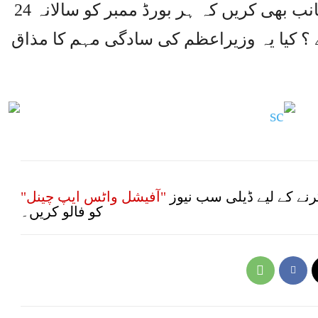
محسن نقوی صاحب اک نظر اس جانب بھی کریں کہ ہر بورڈ ممبر کو سالانہ 24
ے ؟ کیا یہ وزیراعظم کی سادگی مہم کا مذاق
نے کے لیے ڈیلی سب نیوز
"آفیشل واٹس ایپ چینل"
کو فالو کریں۔