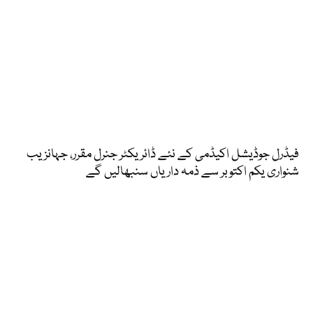
فیڈرل جوڈیشل اکیڈمی کے نئے ڈائریکٹر جنرل مقرر، جہانزیب
شنواری یکم اکتوبر سے ذمہ داریاں سنبھالیں گے