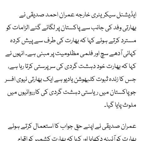
ایڈیشنل سیکریٹری خارجہ عمران احمد صدیقی نے
بھارتی وفد کی جانب سے پاکستان پر لگائے گئے الزامات کو
مسترد کرتے ہوئے کہا کہ بھارت کی طرف سے پیش کردہ
کہانی آدھے سچ اور فلمی مظلومیت پر مبنی ہے۔ انہوں نے
کہا کہ بھارت خود دہشت گردی کی سرپرستی کرتا رہا ہے،
جس کا زندہ ثبوت کلبھوشن یادیو ہے ایک بھارتی نیوی افسر
جو پاکستان میں ریاستی دہشت گردی کی کارروائیوں میں
ملوث پایا گیا۔
عمران صدیقی نے اپنے حقِ جواب کا استعمال کرتے ہوئے
بھارت کو آئینہ دکھایا اور کہا کہ بھارت کشمیر کو اقوام