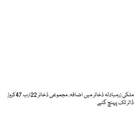
ملکی زرمبادلہ ذخائر میں اضافہ، مجموعی ذخائر 22ارب 47کروڑ
ڈالر تک پہنچ گئے