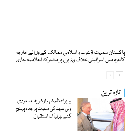
پاکستان سمیت 8عرب و اسلامی ممالک کے وزرائے خارجہ
کاغزہ میں اسرائیلی خلاف ورزیوں پر مشترکہ اعلامیہ جاری
تازہ ترین
وزیراعظم شہباز شریف سعودی
ولی عہد کی دعوت پر جدہ پہنچ
گئے ،پرتپاک استقبال