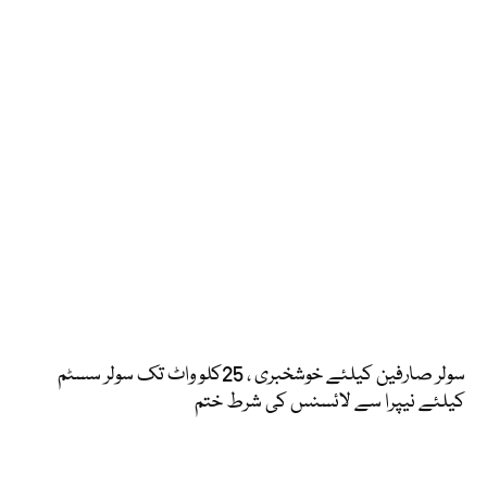
سولر صارفین کیلئے خوشخبری ، 25کلو واٹ تک سولر سسٹم
کیلئے نیپرا سے لائسنس کی شرط ختم