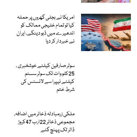
امریکا نے بجلی گھروں پر حملہ
کیا تو تمام خلیجی ممالک کو
اندھیرے میں ڈبو دینگے، ایران
نے خبردار کر دیا
سولر صارفین کیلئے خوشخبری ،
25کلو واٹ تک سولر سسٹم
کیلئے نیپرا سے لائسنس کی
شرط ختم
ملکی زرمبادلہ ذخائر میں اضافہ،
مجموعی ذخائر 22ارب 47کروڑ
ڈالر تک پہنچ گئے