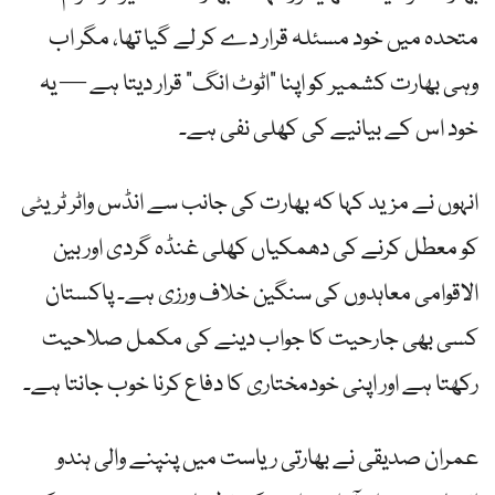
متحدہ میں خود مسئلہ قرار دے کر لے گیا تھا، مگر اب
وہی بھارت کشمیر کو اپنا ”اٹوٹ انگ“ قرار دیتا ہے — یہ
خود اس کے بیانیے کی کھلی نفی ہے۔
انہوں نے مزید کہا کہ بھارت کی جانب سے انڈس واٹر ٹریٹی
کو معطل کرنے کی دھمکیاں کھلی غنڈہ گردی اور بین
الاقوامی معاہدوں کی سنگین خلاف ورزی ہے۔ پاکستان
کسی بھی جارحیت کا جواب دینے کی مکمل صلاحیت
رکھتا ہے اور اپنی خودمختاری کا دفاع کرنا خوب جانتا ہے۔
عمران صدیقی نے بھارتی ریاست میں پنپنے والی ہندو