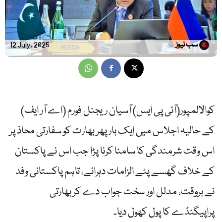
سب نیوز
12 July, 2025
کوالالمپور(آئی پی ایس) آسیان ریجنل فورم (اے آر ایف)
کے حالیہ اجلاس میں ایک بار پھر بھارت کو سفارتی محاذ پر
اس وقت شرمندگی کا سامنا کرنا پڑا جب اس نے پاکستان
کے خلاف گھسے پٹے الزامات دہرائے، تاہم پاکستانی وفد
نے بروقت، مدلل اور سخت جواب دے کر بھارتی
پراپیگنڈے کا پول کھول دیا۔