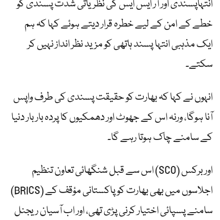
انتہاپسندی اور آر ایس ایس کی نظریاتی شدت پسندی کو
خطے کے امن کے لیے خطرہ قرار دیتے ہوئے کہا کہ ہم
ایک مذہبی انتہا پسند ہاتھی کو مزید نظر انداز نہیں کر
سکتے۔
انہوں نے کہا کہ بھارت کو حقیقت پسندی کی طرف واپس
آنا ہوگا، ورنہ اس کے جھوٹ اور دھمکیوں کا پردہ بار بار دنیا
کے سامنے چاک ہوتا رہے گا۔
اس سے قبل شنگھائی تعاون تنظیم (SCO) اور برکس
(BRICS) اجلاسوں میں بھی بھارت کو پاکستانی مؤقف کے
سامنے پسپائی اختیار کرنی پڑی تھی، اور اب آسیان ریجنل