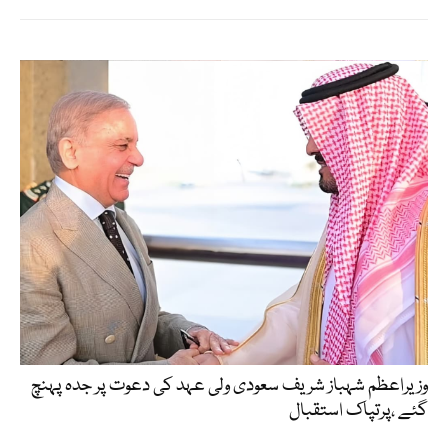
وزیراعظم شہباز شریف سعودی ولی عہد کی دعوت پر جدہ پہنچ
گئے ،پرتپاک استقبال