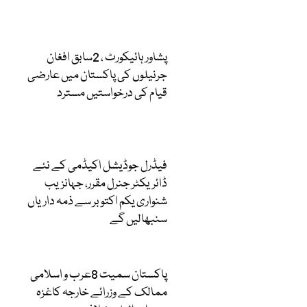
پشاور ہائیکورٹ ، 2سابق افغان
جرنیلوں کی پاکستان میں عارضی
قیام کی درخواستیں مسترد
فیڈرل جوڈیشل اکیڈمی کے نئے
ڈائریکٹر جنرل مقرر، جہانزیب
شنواری یکم اکتوبر سے ذمہ داریاں
سنبھالیں گے
پاکستان سمیت 8عرب و اسلامی
ممالک کے وزرائے خارجہ کاغزہ