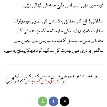
فورم میں بھی اسے اسی طرح منہ کی کھانی پڑی۔
سفارتی ذرائع کے مطابق پاکستان کی اصولی اور دوٹوک
سفارت کاری بھارت کی جارحانہ حکمتِ عملی کے
مقابلے میں مسلسل کامیاب ہو رہی ہے، جس سے
عالمی برادری میں بھارت کی ساکھ کو دھچکا پہنچ رہا ہے۔
روزانہ مستند اور خصوصی خبریں حاصل کرنے کے لیے ڈیلی سب
نیوز
"آفیشل واٹس ایپ چینل"
کو فالو کریں۔