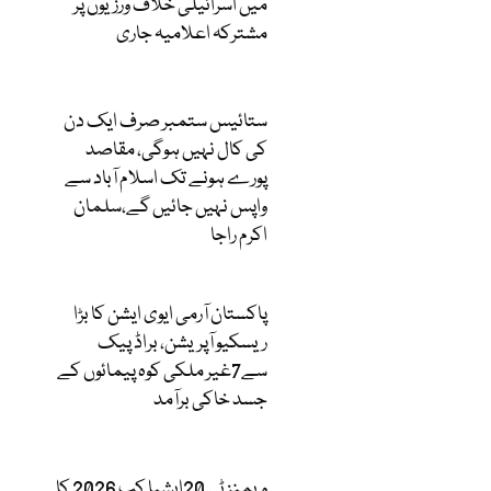
میں اسرائیلی خلاف ورزیوں پر
مشترکہ اعلامیہ جاری
ستائیس ستمبر صرف ایک دن
کی کال نہیں ہوگی، مقاصد
پورے ہونے تک اسلام آباد سے
واپس نہیں جائیں گے،سلمان
اکرم راجا
پاکستان آرمی ایوی ایشن کا بڑا
ریسکیو آپریشن، براڈ پیک
سے7غیر ملکی کوہ پیمائوں کے
جسد خاکی برآمد
ویمنز ٹی 20ایشیا کپ 2026 کا