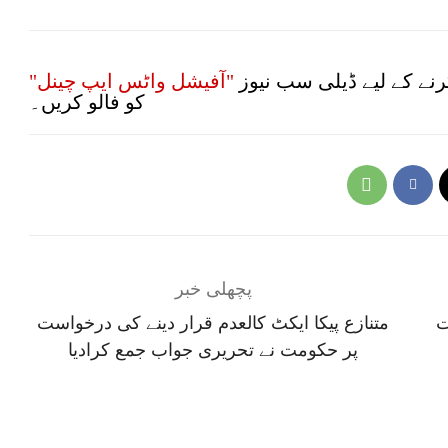
نے کے لیے ڈیلی سب نیوز
"آفیشل واٹس ایپ چینل"
کو فالو کریں۔
پچھلی خبر
ت
متنازع پیکا ایکٹ کالعدم قرار دینے کی درخواست
پر حکومت نے تحریری جواب جمع کرادیا