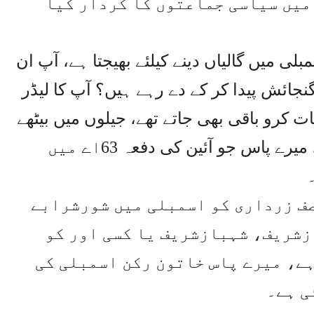
 میں سیاسی جماعتوں کا کردار کیا
مبلی میں گالیاں دینے کیلئے بھیجتا ہے، آپ ان
ائش پیدا کر کے دے رہے ہیں؟ آپ کا لیڈر
ات کرو باقی بھی جاتے تھے، جیلوں میں بیٹھے
لوگوں کی ماؤں کے جنازے اٹھے ہیں، میرے پاس جو آئین کی دفعہ 63اے میں
ٓصف زرداری کو اسمبلی میں شورشرابے
ازشریف، شہبازشریف یا کسی اور کو
ے، میرے پاس خاتون رکن اسمبلی کی
ی ہے۔