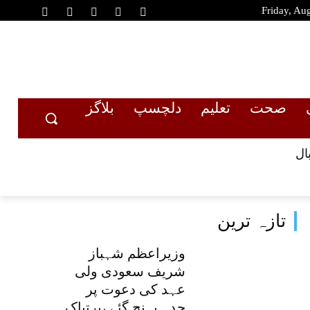
Friday, Au
صحت
تعلیم
دلچسپ
بلاگز
ال
تازہ ترین
وزیراعظم شہباز
شریف سعودی ولی
عہد کی دعوت پر
جدہ پہنچ گئے ،پرتپاک