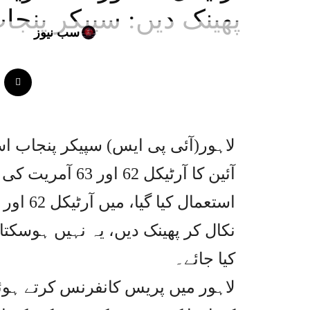
پھینک دیں: سپیکر پنج
سب نیوز
لاہور(آئی پی ایس) سپیکر پنجاب ا
آئین کا آرٹیکل
نکال کر پھینک دیں، یہ نہیں ہوسکتا
کیا جائے۔
لاہور میں پریس کانفرنس کرتے ہوئ