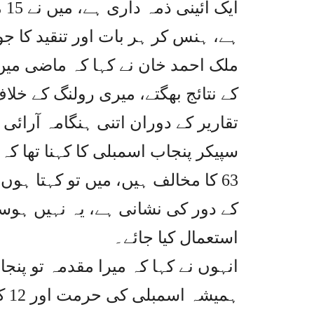
ای
ہے، ہنس کر ہر بات اور تنقید کا جو
ملک احمد خان نے کہا کہ ماضی می
کے نتائج بھگتے، میری رولنگ کے خلا
تقاریر کے دوران اتنی ہنگامہ آرا
63 کا مخالف ہیں، میں تو کہتا ہوں
کے دور کی نشانی ہے، یہ نہیں ہوسکت
استعمال کیا جائے۔
ہم