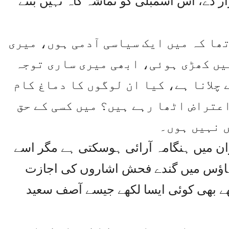
ر دے، اس اسمبلی کو تماشہ گاہ نہیں بننے
ھا کہ میں ایک سیاسی آدمی ہوں، میری
یں کھڑی ہوئی، ابھی میری ساری توجہ
 چلانا ہے، کیا ان لوگوں کا دماغ کام
اعتراض اٹھا رہے ہیں؟ میں کسی کے حق
 نہیں ہوں۔
یوان میں ہنگامہ آرائی ہوسکتی ہے مگر اسے
ا، ہاؤس میں گندے فحش اشاروں کی اجازت
ھے بھی کوئی ایسا لکھے جیسے آصف سعید