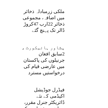
ملکی زرمبادلہ ذخائر
میں اضافہ، مجموعی
ذخائر 22ارب 47کروڑ
ڈالر تک پہنچ گئے
پشاور ہائیکورٹ ،
2سابق افغان
جرنیلوں کی پاکستان
میں عارضی قیام کی
درخواستیں مسترد
فیڈرل جوڈیشل
اکیڈمی کے نئے
ڈائریکٹر جنرل مقرر،