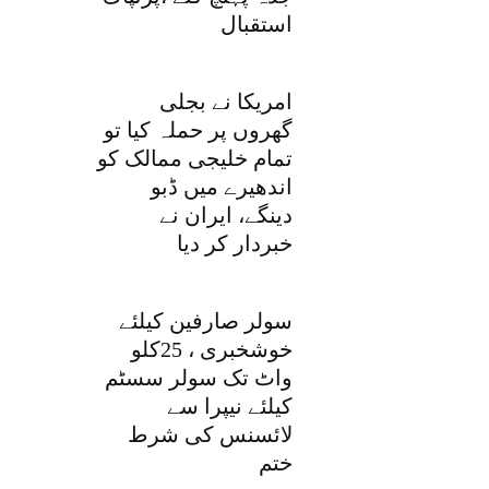
استقبال
امریکا نے بجلی
گھروں پر حملہ کیا تو
تمام خلیجی ممالک کو
اندھیرے میں ڈبو
دینگے، ایران نے
خبردار کر دیا
سولر صارفین کیلئے
خوشخبری ، 25کلو
واٹ تک سولر سسٹم
کیلئے نیپرا سے
لائسنس کی شرط
ختم