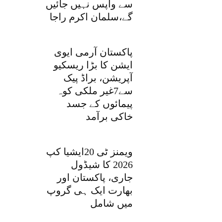
سے واپس نہیں جائیں
گے،سلمان اکرم راجا
پاکستان آرمی ایوی
ایشن کا بڑا ریسکیو
آپریشن، براڈ پیک
سے7غیر ملکی کوہ
پیمائوں کے جسد
خاکی برآمد
ویمنز ٹی 20ایشیا کپ
2026 کا شیڈول
جاری، پاکستان اور
بھارت ایک ہی گروپ
میں شامل