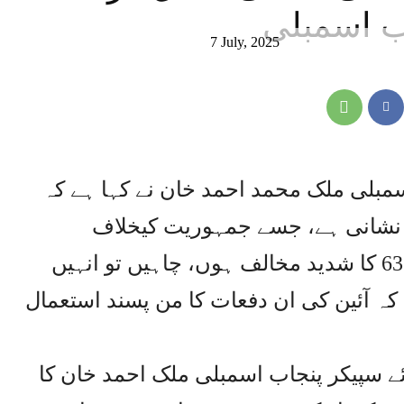
اب اسمبلی
7 July, 2025
سمبلی ملک محمد احمد خان نے کہا ہے کہ
 62 اور 63 آمریت کی نشانی ہے، جسے جمہوریت کیخلاف
استعمال کیا گیا، میں آرٹیکل 62 اور 63 کا شدید مخالف ہوں، چاہیں تو انہیں
 کہ آئین کی ان دفعات کا من پسند استعمال
ے سپیکر پنجاب اسمبلی ملک احمد خان کا