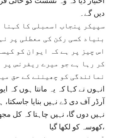
اختیار دیا کہ وہ نشست کو خالی قرا
دیں گے۔
سپیکر پنجاب اسمبلی کا کہنا ت
بنیاد کسی رکن کی معطلی پر نہ
اس چیز پر ہے کہ ایوان کو کیسے
کر رہا ہے جو میرے ریفرنس پر 
نمائندگی کو چھیننے کے حق میں
انہوں نے کہا کہ یہ مانتا ہوں کہ ا
آرڈر آف دی ڈے نہیں بنایا جاسکت
نہیں دوں گا، نہیں چاہتا کہ کل مج
کھوسہ کو لکھا گیا،