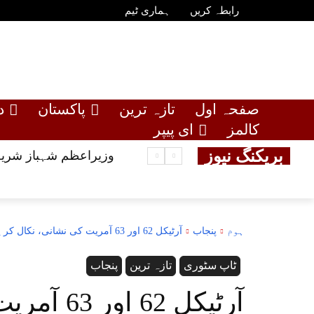
رابطہ کریں
ہماری ٹیم
صفحہ اول
تازہ ترین
پاکستان
د
کالمز
ای پیپر
بریکنگ نیوز
وزیراعظم شہباز شریف
ہوم
پنجاب
آرٹیکل 62 اور 63 آمریت کی نشانی، نکال کر پھینک دیں: سپیکر پنجاب اسمبلی
ٹاپ سٹوری
تازہ ترین
پنجاب
آرٹیکل 62