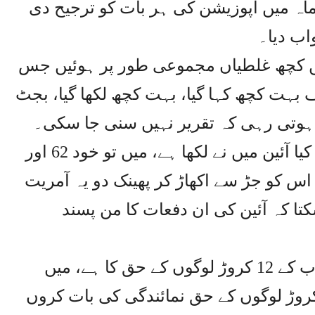
ک آئینی ذمہ داری ہے، میں نے 15 ماہ میں اپوزیشن کی ہر بات کو ترجیح دی
اب دیا۔
ں کچھ غلطیاں مجموعی طور پر ہوئیں جس
ف بہت کچھ کہا گیا، بہت کچھ لکھا گیا، بجٹ
ئی ہوتی رہی کہ تقریر نہیں سنی جا سکی۔
سپیکر پنجاب اسمبلی کا کہنا تھا کہ کیا آئین میں نے لکھا ہے، میں تو خود 62 اور
 اس کو جڑ سے اکھاڑ کر پھینک دو یہ آمریت
ا کہ آئین کی ان دفعات کا من پسند
انہوں نے کہا کہ میرا مقدمہ تو پنجاب کے 12 کروڑ لوگوں کے حق کا ہے، میں
یشہ اسمبلی کی حرمت اور 12 کروڑ لوگوں کے حق نمائندگی کی بات کروں