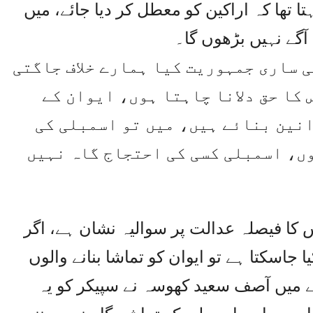
تا تھا کہ اراکین کو معطل کر دیا جائے، میں
 آگے نہیں بڑھوں گا۔
کی ساری جمہوریت کیا ہمارے خلاف جاگتی
 کا حق دلانا چاہتا ہوں، ایوان کے
نین بنائے ہیں، میں تو اسمبلی کی
وں، اسمبلی کسی کی احتجاج گاہ نہیں
 کا فیصلہ عدالت پر سوالیہ نشان ہے، اگر
 جاسکتا ہے تو ایوان کو تماشا بنانے والوں
ے میں آصف سعید کھوسہ نے سپیکر کو یہ