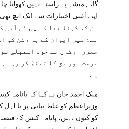
گا، ہمیشہ یہ راستہ نہیں کھولنا چاہ
اپنے آئینی اختیارات سے ایک انچ بھی
ان کا کہنا تھا کہ پی ٹی آئی 
ہے؟ میں ایوان کے ہر رکن کو اس
معزز ارکان نے خود اسمبلی قوا
حرمت اور حق کا تحفظ کر رہا ہ
ہے۔
ملک احمد خان نے کہا کہ پانامہ کیس
وزیراعظم کو غلط بیانی پر نا اہل کیا
کو کیوں نہیں، پانامہ کیس کے فیصل