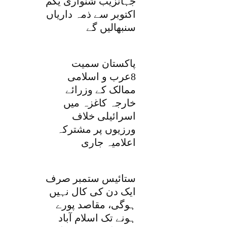
جہانزیب شنواری یکم
اکتوبر سے ذمہ داریاں
سنبھالیں گے
پاکستان سمیت
8عرب و اسلامی
ممالک کے وزرائے
خارجہ کاغزہ میں
اسرائیلی خلاف
ورزیوں پر مشترکہ
اعلامیہ جاری
ستائیس ستمبر صرف
ایک دن کی کال نہیں
ہوگی، مقاصد پورے
ہونے تک اسلام آباد