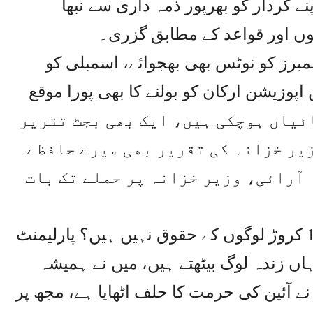
 کردار کو بھرپور ذمہ داری سے نبھا
ں اور قواعد کے مطابق گزری۔
مبرز کو نوٹس بھی بھجوائے، اسمبلی کو
اپوزیشن ارکان کو بولنے کا بھی پورا موقع
جھے اس ہاؤس میں آئے 2 دہائیاں ہوچکی ہیں، ایک بھی بجٹ تقریر
زیر خزانہ کی تقریر بھی میرے حافظے
آرائی، وزیر خزانہ پر حملے تک بات
ان کا کہنا تھا کہ کیا اس صوبے کے 12 کروڑ لوگوں کے حقوق نہیں ہیں؟ پارلیمنٹ
ہاں زندہ لوگ بیٹھتے ہیں، میں نے ہمیشہ
 نے آئین کی حرمت کا حلف اٹھایا ہے، مجھ پر