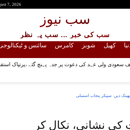
gust 7, 2026
سب نیوز
سب کی خبر ... سب پہ نظر
نیا
کھیل
شوبز
کامرس
سائنس و ٹیکنالوجی
 سعودی ولی عہد کی دعوت پر جدہ پہنچ گئے ،پرتپاک استقب
 اور 63 آمریت کی نشانی، نکال کر