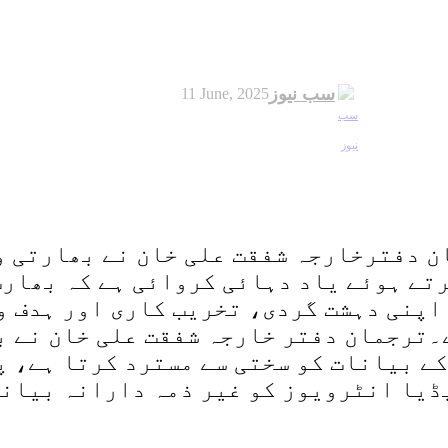
سب نیوز
11 June, 2025
مان دفترخارجہ شفقت علی خان نے بھارتی 
رتے ہوئے یاد دہائی کروائی ہے کہ بھارت
اپنی دہشت گردی، تخریب کاری اور ہدف و
۔ترجمان دفتر خارجہ شفقت علی خان نے ب
ے بیانات کو سختی سے مسترد کرتا ہے، 
ڈیا انٹرویوز کو غیر ذمہ دارانہ بیانا