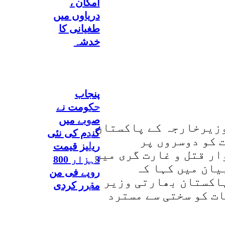
امکان ،
دریاوں میں
طغیانی کا
خدشہ
پنجاب
حکومت نے
صوبے میں
وزیرخارجہ کے پاکستان
گندم کی نئی
 کو دوسروں پر
ریلیز قیمت
ار قتل و غارت گری میں
3ہزار 800
یان میں کہا کہ
روپے فی من
پاکستان بھارتی وزیر
مقرر کردی
ت کو سختی سے مسترد