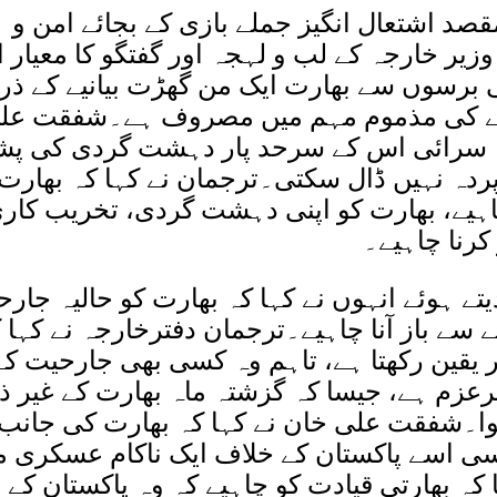
د اشتعال انگیز جملے بازی کے بجائے امن و ہ
زیر خارجہ کے لب و لہجہ اور گفتگو کا معیار 
ی برسوں سے بھارت ایک من گھڑت بیانیے کے ذر
رنے کی مذموم مہم میں مصروف ہے۔شفقت علی 
سرائی اس کے سرحد پار دہشت گردی کی پشت
ردہ نہیں ڈال سکتی۔ترجمان نے کہا کہ بھارت
 چاہیے، بھارت کو اپنی دہشت گردی، تخریب کار
رنا چاہیے۔
یتے ہوئے انہوں نے کہا کہ بھارت کو حالیہ جارح
نے سے باز آنا چاہیے۔ترجمان دفترخارجہ نے کہا 
 یقین رکھتا ہے، تاہم وہ کسی بھی جارحیت ک
رعزم ہے، جیسا کہ گزشتہ ماہ بھارت کے غیر ذم
ا۔شفقت علی خان نے کہا کہ بھارت کی جانب 
وسی اسے پاکستان کے خلاف ایک ناکام عسکری 
ا کہ بھارتی قیادت کو چاہیے کہ وہ پاکستان کے