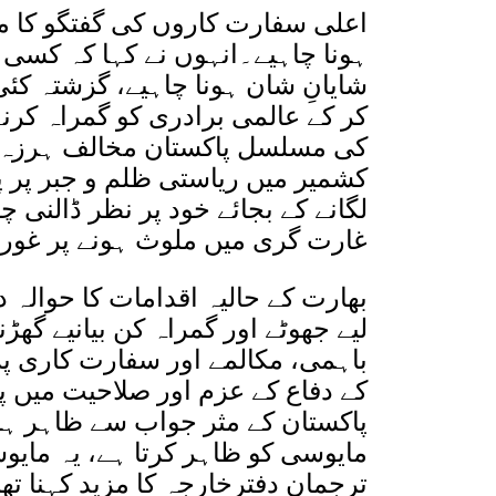
اعلی سفارت کاروں کی گفتگو کا مقص
ہونا چاہیے۔انہوں نے کہا کہ کسی و
شایانِ شان ہونا چاہیے، گزشتہ کئ
کر کے عالمی برادری کو گمراہ ک
کی مسلسل پاکستان مخالف ہرزہ 
کشمیر میں ریاستی ظلم و جبر پر پ
لگانے کے بجائے خود پر نظر ڈالنی
غارت گری میں ملوث ہونے پر غور ک
بھارت کے حالیہ اقدامات کا حوالہ د
لیے جھوٹے اور گمراہ کن بیانیے گھڑ
باہمی، مکالمے اور سفارت کاری پر
کے دفاع کے عزم اور صلاحیت میں پ
پاکستان کے مثر جواب سے ظاہر ہو
مایوسی کو ظاہر کرتا ہے، یہ مای
ترجمان دفترخارجہ کا مزید کہنا تھ