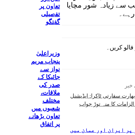
 سب سے زیادہ شور مچایا
تعاون پر
 رہے۔
تفصیلی
گفتگو
فالو کریں۔
وزیراعلیٰ
پنجاب مریم
نواز سے
جائیکا کے
صدر کی
خبر
ملاقات،
ھارت سفارتی ٹاکرا: ایڈیشنل
مختلف
لزامات کا منہ توڑ جواب
شعبوں میں
تعاون بڑھانے
پر اتفاق
پر ایران اور عمان میں