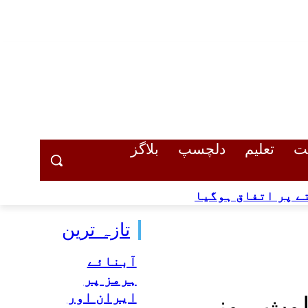
Thursday, August 6, 2026
ت
تعلیم
دلچسپ
بلاگز
ے پر اتفاق ہوگیا
تازہ ترین
آبنائے
ہرمز پر
ایران اور
لوث ہونے