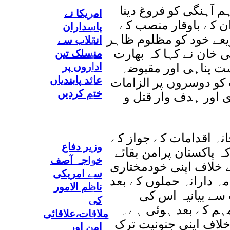
م آہنگی کو فروغ دینا
امریکا نے
ان کے باوقار منصب کے
پاسداران
یعے خود کو مظلوم ظاہر
انقلاب سے
خان نے کہا کہ بھارت
منسلک تین
اداروں پر
 پناہی اور مقبوضہ
عائد پابندیاں
 کو دوسروں پر الزامات
ختم کردیں
ی اور ہدف وار قتل و
انہ اقدامات کے جواز کے
وزیر دفاع
کہ پاکستان پرامن بقائے
خواجہ آصف
ے خلاف اپنی خودمختاری
سے امریکی
ہ دارانہ حملوں کے بعد
ناظم الامور
سے بیانیہ اس کی
کی
مہم کے بعد ہوئی ہے۔
ملاقات،علاقائی
 خلاف اپنی جنونیت ترک
امن اور