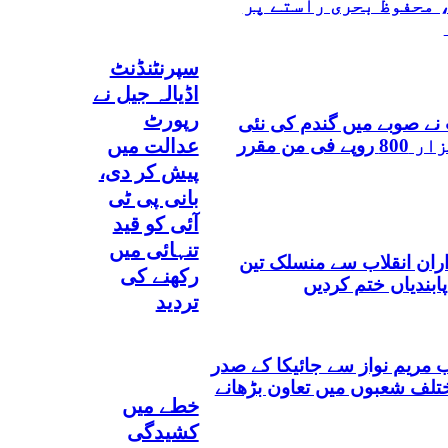
 محفوظ بحری راستے پر
سپرنٹنڈنٹ
اڈیالہ جیل نے
رپورٹ
ے صوبے میں گندم کی نئی
عدالت میں
ریلیز قیمت 3ہزار 800 روپے فی من مقرر
پیش کر دی،
بانی پی ٹی
آئی کو قید
تنہائی میں
اران انقلاب سے منسلک تین
رکھنے کی
پابندیاں ختم کردیں
تردید
ب مریم نواز سے جائیکا کے صدر
تلف شعبوں میں تعاون بڑھانے
خطے میں
کشیدگی