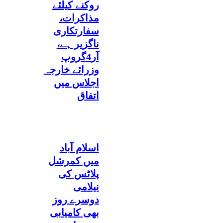
روکنے کیلئے
مذاکرات،
سفارتکاری
ناگزیر ہے،
آر4گروپ
وزرائے خارجہ
اجلاس میں
اتفاق
اسلام آباد
میں کمرشل
پلاٹس کی
نیلامی
دوسرے روز
بھی کامیابی