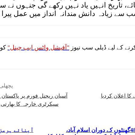
بنائے، تاریخ انہیں یاد نہیں رکھے گی جنہوں نے
سب سے زیادہ دانش مندانہ انداز میں عمل پیرا
نے کے لیے ڈیلی سب نیوز
"آفیشل واٹس ایپ چینل"
کو 
پچھلی 
کا اعلان کردیا
آسیان ریجنل فورم پر پاکستان ب
سیکرٹری خارجہ کا بھارتی ا
آئندہ 48گھنٹوں کے دوران اسلام آباد،
آبنائے ہرمز 