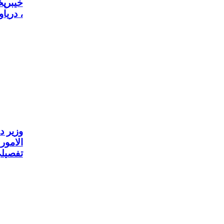
خیبرپخ
، دریا
وزیر 
الامور
تفصیل