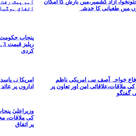
تونخوا، آزاد کشمیر،میں بارش کا امکان
اہم پیش رفت،
وں میں طغیانی کا خدشہ
اتفاق ہوگیا
پنجاب حکومت ن
کردی
دفاع خواجہ آصف سے امریکی ناظم
امریکا نے پاسد
 کی ملاقات،علاقائی امن اور تعاون پر
اداروں پر عائد 
ی گفتگو
وزیراعلیٰ پنجا
کی ملاقات، مخ
پر اتفاق