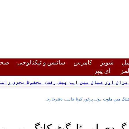
رابطہ کریں
ہماری ٹیم
یل
شوبز
کامرس
سائنس و ٹیکنالوجی
صح
لمز
ای پیپر
یران اور عمان میں اہم پیش رفت، محفوظ بحری راست
نگ میں ملوث ہونے پرغور کرنا چاہیے، دفترخارجہ
گردی اور ٹارگٹ کلنگ میں م