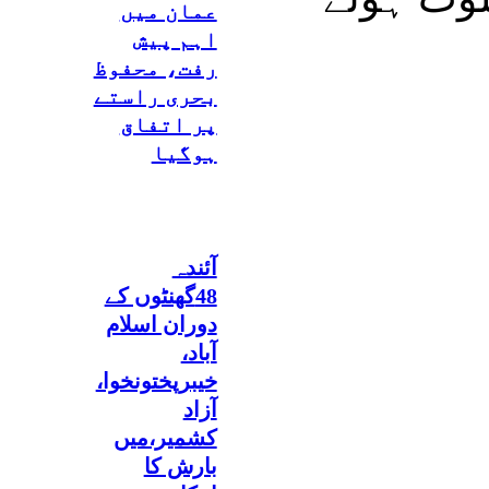
عمان میں
اہم پیش
رفت، محفوظ
بحری راستے
پر اتفاق
ہوگیا
آئندہ
48گھنٹوں کے
دوران اسلام
آباد،
خیبرپختونخوا،
آزاد
کشمیر،میں
بارش کا