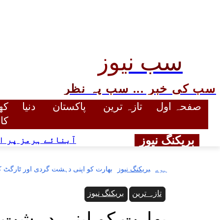
سب نیوز
سب کی خبر ... سب پہ نظر
صفحہ اول
تازہ ترین
پاکستان
دنیا
کھ
کا
بریکنگ نیوز
آبنائے ہرمز پر ا
ہوم
بریکنگ نیوز
بھارت کو اپنی دہشت گردی اور ٹارگٹ کل
تازہ ترین
بریکنگ نیوز
بھارت کو اپنی دہشت 