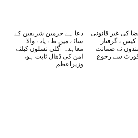
ضا کی غیر قانونی
دعا ہے حرمین شریفین کے
کیس ، گرفتار
سائے میں طے پانے والا
شندوں نے ضمانت
معاہدہ اگلی نسلوں کیلئے
یکورٹ سے رجوع
امن کی ڈھال ثابت ہو،
وزیراعظم