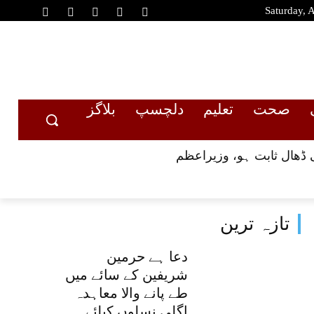
Saturday, 
صحت
تعلیم
دلچسپ
بلاگز
 ڈھال ثابت ہو، وزیراعظم
تازہ ترین
دعا ہے حرمین
شریفین کے سائے میں
طے پانے والا معاہدہ
اگلی نسلوں کیلئے