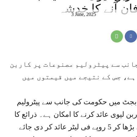
ان آنے کا خدشہ
3 June, 2025
جانب سے پیٹرولیم مصنوعات پر کاربن
ہے، جس کے نتیجے میں قیمتوں میں
 2025-26 کے وفاقی بجٹ میں حکومت کی جانب سے پیٹرولیم
ن لیوی عائد کرنے کا امکان ہے۔ ذرائع کا
کہنا ہے کہ دوسرے سال کاربن لیوی بڑھا کر 5 روپے فی لیٹر عائد کر دی جائے