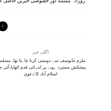
روزانہ مستند اور خصوصی خبریں حاصل کر
اگلی خبر
ملزم ثنایوسف سے دوستی کرنا چاہتا تھا، مسل
پیشکش مسترد ہونے پر انتہائی قدم اٹھایا،آئی 
اسلام آباد کا دعوی