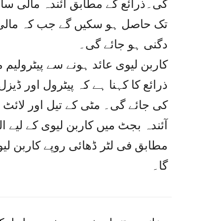
دگنی ہو جائے گی۔
کاربن لیوی عائد ہونے سے پیٹرولیم
ذرائع کا کہنا ہے کہ پیٹرول اور ڈیز
کی جائے گی۔ مٹی کے تیل اور لائٹ ڈ
آئندہ بجٹ میں کاربن لیوی کے لیے 
مطابق فی لٹر ڈھائی روپے کاربن لیو
گا۔