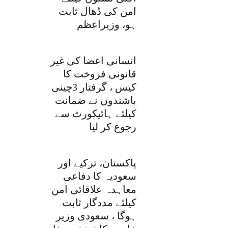
امن کی ڈھال ثابت
ہو، وزیراعظم
انسانی اعضا کی غیر
قانونی فروخت کا
کیس ، گرفتار 3چینی
باشندوں نے ضمانت
کیلئے ہائیکورٹ سے
رجوع کر لیا
پاکستان، ترکیے اور
سعودیہ کا دفاعی
معاہدہ علاقائی امن
کیلئے مددگار ثابت
ہوگا ، سعودی وزیر