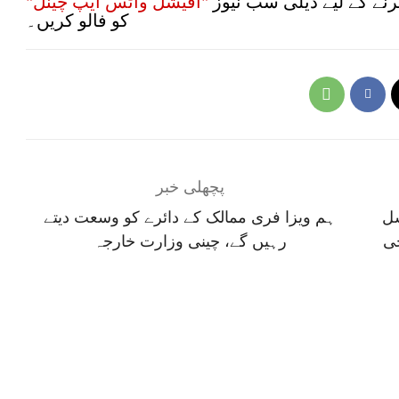
نے کے لیے ڈیلی سب نیوز
"آفیشل واٹس ایپ چینل"
کو فالو کریں۔
پچھلی خبر
سل
ہم ویزا فری ممالک کے دائرے کو وسعت دیتے
جی
رہیں گے، چینی وزارت خارجہ