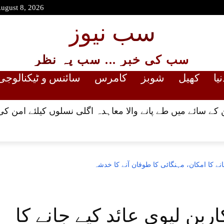
August 8, 2026
سب نیوز
سب کی خبر ... سب پہ نظر
نیا
کھیل
شوبز
کامرس
سائنس و ٹیکنالوجی
کے سائے میں طے پانے والا معاہدہ اگلی نسلوں کیلئے امن کی
انے کا امکان، مہنگائی کا طوفان آنے کا خدشہ
ربن لیوی عائد کیے جانے کا