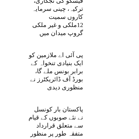
فیسکو کی نجکاری،
ترکیہ، چینی سرمایہ
کاروں سمیت
12ملکی و غیر ملکی
گروپ میدان میں
پی آئی اے ملازمین کو
ایک بنیادی تنخواہ کے
برابر بونس ملے گا،
بورڈ آف ڈائریکٹرز نے
منظوری دیدی
پاکستان بار کونسل
نے نئے صوبوں کے قیام
سے متعلق قرارداد
متفقہ طور پر منظور