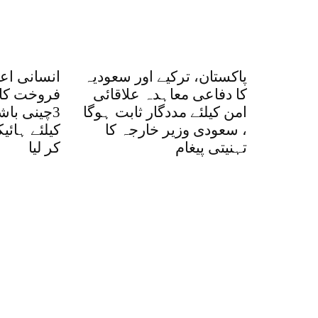
پاکستان، ترکیے اور سعودیہ
انسانی اع
کا دفاعی معاہدہ علاقائی
فروخت کا 
امن کیلئے مددگار ثابت ہوگا
3چینی با
، سعودی وزیر خارجہ کا
کیلئے ہائ
تہنیتی پیغام
کر لیا