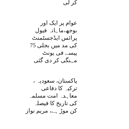
کر لی
عوام پر ایک اور
بوجھ،ماہانہ فیول
پرائس ایڈجسٹمنٹ
کی مد میں بجلی 75
پیسے فی یونٹ
مہنگی کر دی گئی
پاکستان، سعودیہ ،
ترکیہ کا دفاعی
معاہدہ امت مسلمہ
کی تاریخ کا فیصلہ
کن موڑ ہے، مریم نواز