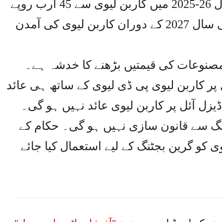
گی۔ذرائع کے مطابق آئندہ مالی سال 26-2025 میں کاربن لیوی سے 45 ارب روپے
تک حاصل ہو سکیں گے جب کہ مالی سال 2027 کے دوران کاربن لیوی کی آمدن
 مصنوعات کی قیمتیں بڑھنے کا خدشہ ہے۔
ل پر کاربن لیوی پی ڈی لیوی کے ساتھ ہی عائد
یزل آئل پر کاربن لیوی عائد نہیں ہو گی۔
الگ سے قانون سازی نہیں ہو گی۔ حکام کے
ی کو گرین بجٹنگ کے لیے استعمال کیا جائے