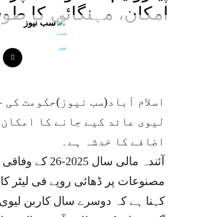
امکان، مہنگائی کا طوف
سب نیوز
اسلام آباد(سب نیوز)حکومت کی 
لیوی عائد کیے جانے کا امکان 
اضافے کا خدشہ ہے۔
آئندہ مالی سال
مصنوعات پر ڈھائی روپے فی لیٹر کارب