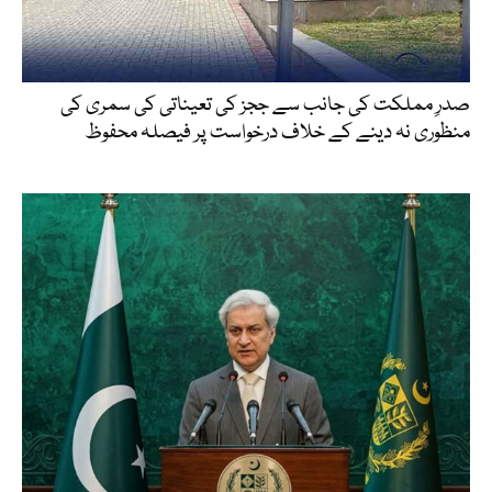
صدرِ مملکت کی جانب سے ججز کی تعیناتی کی سمری کی
منظوری نہ دینے کے خلاف درخواست پر فیصلہ محفوظ