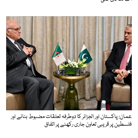
عمان: پاکستان اور الجزائر کا دوطرفہ تعلقات مضبوط بنانے اور
فلسطین پر قریبی تعاون جاری رکھنے پر اتفاق