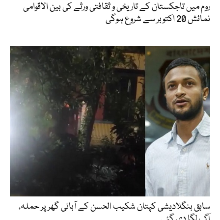
روم میں تاجکستان کے تاریخی و ثقافتی ورثے کی بین الاقوامی
نمائش 20 اکتوبر سے شروع ہوگی
سابق بنگلادیشی کپتان شکیب الحسن کے آبائی گھر پر حملہ،
آگ لگا دی گئی