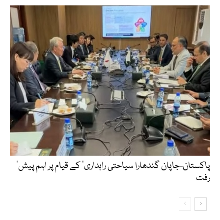
‘پاکستان-جاپان گندھارا سیاحتی راہداری’ کے قیام پر اہم پیش
رفت