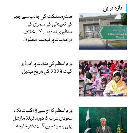
تازہ ترین
صدرِ مملکت کی جانب سے ججز
کی تعیناتی کی سمری کی
منظوری نہ دینے کے خلاف
درخواست پر فیصلہ محفوظ
وزیراعظم کی ہدایت پر ایم ڈی
کیٹ 2026 کی تاریخ تبدیل
وزیراعظم کا آج سے 8 اگست تک
سعودی عرب کا دورہ، فیلڈ مارشل
بھی ہمراہ ہوں گے: دفتر خارجہ