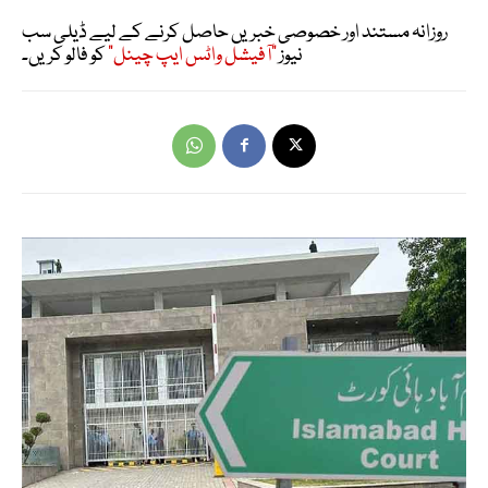
روزانہ مستند اور خصوصی خبریں حاصل کرنے کے لیے ڈیلی سب
نیوز
"آفیشل واٹس ایپ چینل"
کو فالو کریں۔