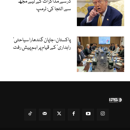
ڈر سے مذاکرات کے لیے مجھ
سے التجا کی: ٹرمپ
‘پاکستان-جاپان گندھارا سیاحتی
راہداری’ کے قیام پر اہم پیش رفت