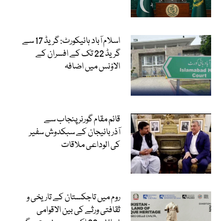
اسلام آباد ہائیکورٹ: گریڈ 17 سے
گریڈ 22 تک کے افسران کے
الاؤنس میں اضافہ
قائم مقام گورنر پنجاب سے
آذربائیجان کے سبکدوش سفیر
کی الوداعی ملاقات
روم میں تاجکستان کے تاریخی و
ثقافتی ورثے کی بین الاقوامی