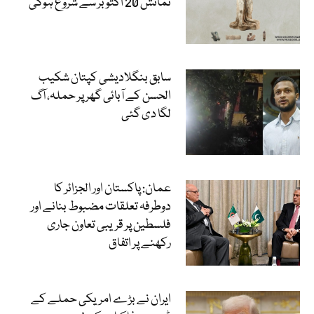
نمائش 20 اکتوبر سے شروع ہوگی
سابق بنگلادیشی کپتان شکیب
الحسن کے آبائی گھر پر حملہ، آگ
لگا دی گئی
عمان: پاکستان اور الجزائر کا
دوطرفہ تعلقات مضبوط بنانے اور
فلسطین پر قریبی تعاون جاری
رکھنے پر اتفاق
ایران نے بڑے امریکی حملے کے