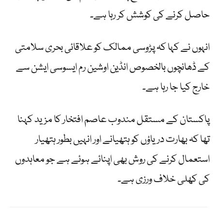
حاصل کرنے کی کوشش کر رہا ہے۔
انہوں نے کہا کہ پڑوسی ممالک کو علاقائی بحری سلامتی
کے ڈھانچوں بالخصوص انڈین اوشین رم ایسوسی ایشن سے
خارج کیا جا رہا ہے۔
پاکستان کے مستقل مندوب عاصم افتخار کا مزید کہنا
تھا کہ بھارت دریاؤں کو ہتھیانے اور انہیں بطور ہتھیار
استعمال کرنے کی روش بھی اپنائے ہوئے ہے جو معاہدوں
کی کھلی خلاف ورزی ہے۔