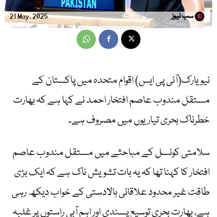
سب نیوز
21 May, 2025
نیویارک(آئی پی ایس) اقوام متحدہ میں پاکستان کے
مستقل مندوب عاصم افتخار احمد نے کہا ہے کہ بھارت
خطرناک بحری تیاریوں میں مصروف ہے۔
سلامتی کونسل کے مباحثے میں مستقل مندوب عاصم
افتخار کا کہنا تھا کہ یہ بات تشویش ناک ہے کہ ایک بڑی
طاقت غیر محدود علاقائی بالادستی کے خواب دیکھ رہی
ہے، بھارت بحری توسیع پسندی اور اہم آبی راستوں پر غلبہ