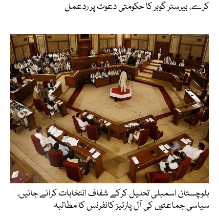
کرے، بیرسٹر گوہر کا حکومتی دعوت پر ردعمل
بلوچستان اسمبلی تحلیل کرکے شفاف انتخابات کرائے جائیں،
سیاسی جماعتوں کی آل پارٹیز کانفرنس کا مطالبہ