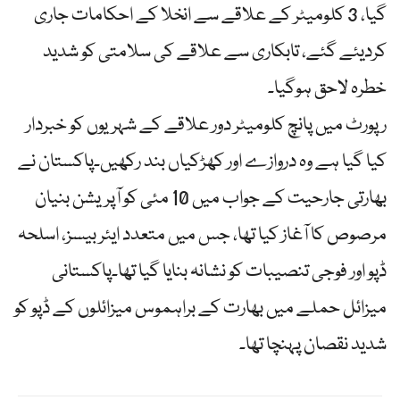
گیا، 3 کلومیٹر کے علاقے سے انخلا کے احکامات جاری
کردیئے گئے، تابکاری سے علاقے کی سلامتی کو شدید
خطرہ لاحق ہوگیا۔
رپورٹ میں پانچ کلومیٹر دور علاقے کے شہریوں کو خبردار
کیا گیا ہے وہ دروازے اور کھڑکیاں بند رکھیں۔پاکستان نے
بھارتی جارحیت کے جواب میں 10 مئی کو آپریشن بنیان
مرصوص کا آغاز کیا تھا، جس میں متعدد ایئر بیسز، اسلحہ
ڈپو اور فوجی تنصیبات کو نشانہ بنایا گیا تھا۔پاکستانی
میزائل حملے میں بھارت کے براہموس میزائلوں کے ڈپو کو
شدید نقصان پہنچا تھا۔