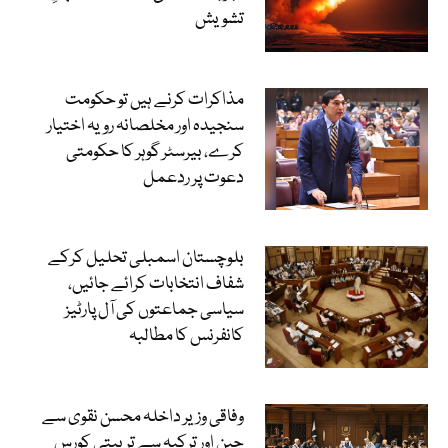
تشویش
مذاکرات کرنے ہیں تو حکومت
سنجیدہ اور مخلصانہ رویہ اختیار
کرے، بیرسٹر گوہر کا حکومتی
دعوت پر ردعمل
بلوچستان اسمبلی تحلیل کرکے
شفاف انتخابات کرائے جائیں،
سیاسی جماعتوں کی آل پارٹیز
کانفرنس کا مطالبہ
وفاقی وزیر داخلہ محسن نقوی سے
چین اور ترکیہ سے تربیتی کورس