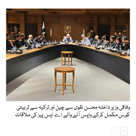
وفاقی وزیر داخلہ محسن نقوی سے چین اور ترکیہ سے تربیتی
کورس مکمل کرکے واپس آنے والے اے ایس پیز کی ملاقات