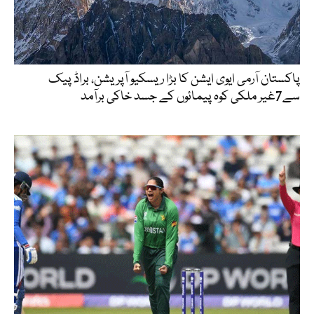
پاکستان آرمی ایوی ایشن کا بڑا ریسکیو آپریشن، براڈ پیک
سے7غیر ملکی کوہ پیمائوں کے جسد خاکی برآمد