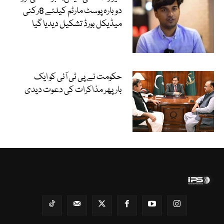
دوبارہ پوسٹ مارٹم کیلئے 8رکنی
میڈیکل بورڈ تشکیل دیدیا گیا
حکومت نے پی ٹی آئی کو ایک
بارپھر مذاکرات کی دعوت دیدی