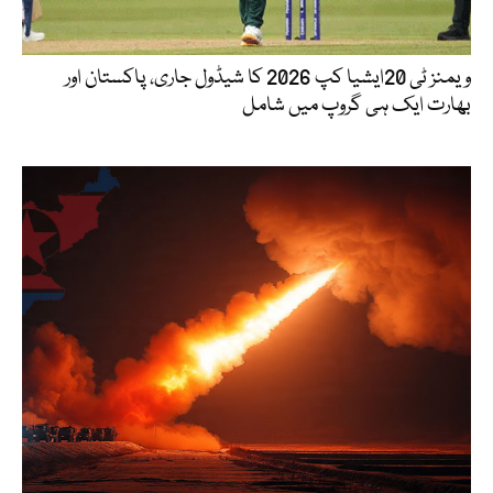
ویمنز ٹی 20ایشیا کپ 2026 کا شیڈول جاری، پاکستان اور
بھارت ایک ہی گروپ میں شامل