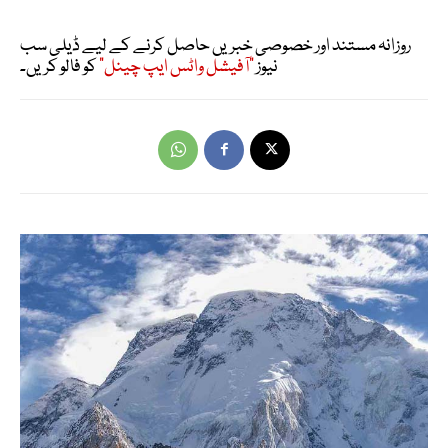
روزانہ مستند اور خصوصی خبریں حاصل کرنے کے لیے ڈیلی سب
نیوز
"آفیشل واٹس ایپ چینل"
کو فالو کریں۔