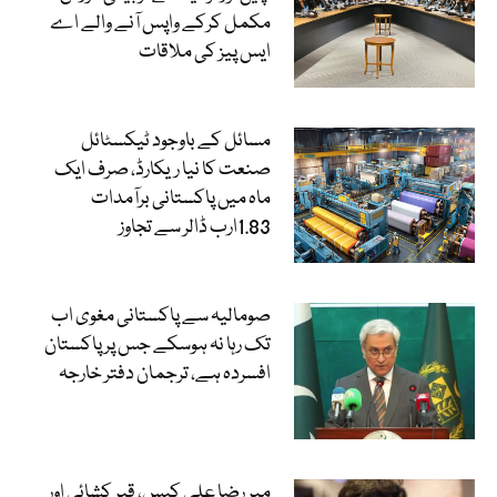
مکمل کرکے واپس آنے والے اے
ایس پیز کی ملاقات
مسائل کے باوجود ٹیکسٹائل
صنعت کا نیا ریکارڈ، صرف ایک
ماہ میں پاکستانی برآمدات
1.83ارب ڈالر سے تجاوز
صومالیہ سے پاکستانی مغوی اب
تک رہا نہ ہوسکے جس پر پاکستان
افسردہ ہے، ترجمان دفتر خارجہ
میر رضا علی کیس، قبر کشائی اور