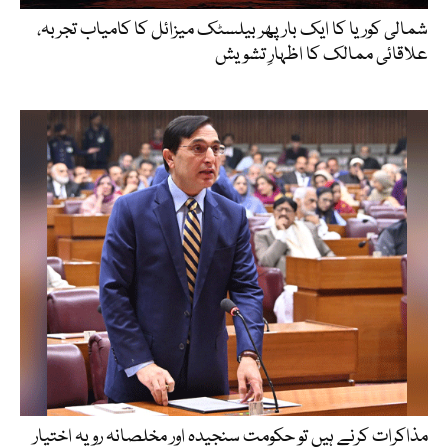
شمالی کوریا کا ایک بار پھر بیلسٹک میزائل کا کامیاب تجربہ،
علاقائی ممالک کا اظہارِ تشویش
مذاکرات کرنے ہیں تو حکومت سنجیدہ اور مخلصانہ رویہ اختیار