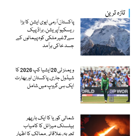
تازہ ترین
پاکستان آرمی ایوی ایشن کا بڑا
ریسکیو آپریشن، براڈ پیک
سے7غیر ملکی کوہ پیمائوں کے
جسد خاکی برآمد
ویمنز ٹی 20ایشیا کپ 2026 کا
شیڈول جاری، پاکستان اور بھارت
ایک ہی گروپ میں شامل
شمالی کوریا کا ایک بار پھر
بیلسٹک میزائل کا کامیاب
تجربہ، علاقائی ممالک کا اظہارِ