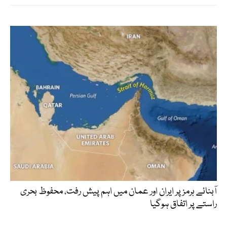
آبنائے ہرمز پر ایران اور عمان میں اہم پیش رفت، محفوظ بحری
راستے پر اتفاق ہوگیا