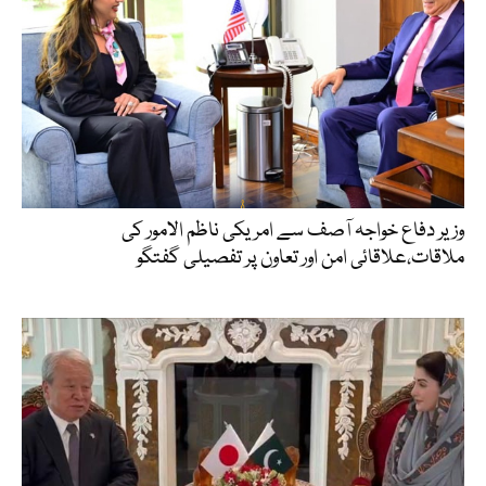
وزیر دفاع خواجہ آصف سے امریکی ناظم الامور کی
ملاقات،علاقائی امن اور تعاون پر تفصیلی گفتگو