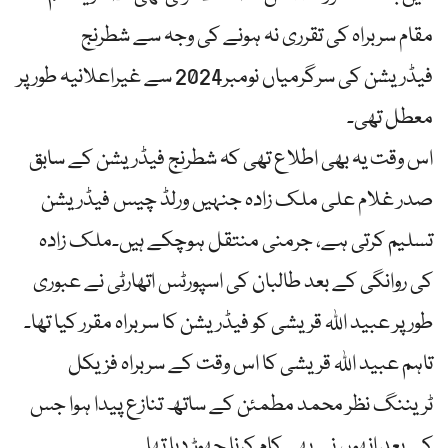
مقام سربراہ کی تقرری نہ ہونے کی وجہ سے شطرنج
فیڈریشن کی سرگرمیاں نومبر2024 سے غیراعلانیہ طور پر
معطل تھی۔
اس وقت یہ بھی اطلاع تھی کہ شطرنج فیڈریشن کے سابق
صدر غلام علی ملک زادہ جنہیں ورلڈ چیس فیڈریشن
تسلیم کرتی ہے، جرمنی منتقل ہوچکے ہیں۔ملک زادہ
کی روانگی کے بعد طالبان کی اسپورٹس اتھارٹی نے عبوری
طور پر عبید اللہ قریشی کو فیڈریشن کا سربراہ مقرر کیا تھا۔
تاہم عبید اللہ قریشی کا اس وقت کے سربراہ فزیکل
ٹریننگ نظر محمد مطمئن کے ساتھ تنازع پیدا ہوا جس
کے بعد انھوں نے بھی کام کرنا چھوڑ دیا تھا۔