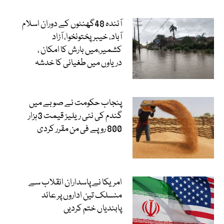
آئندہ 48گھنٹوں کے دوران اسلام
آباد، خیبرپختونخوا، آزاد
کشمیر،میں بارش کا امکان ،
دریاوں میں طغیانی کا خدشہ
پنجاب حکومت نے صوبے میں
گندم کی نئی ریلیز قیمت 3ہزار
800 روپے فی من مقرر کردی
امریکا نے پاسداران انقلاب سے
منسلک تین اداروں پر عائد
پابندیاں ختم کردیں