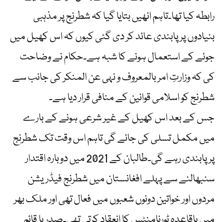
رابطہ کیا تھا۔تاہم انھیں بتایا گیا کہ شطرنج پر مذہبی
بنیادوں پر پابندی عائد کر دی گئی کیوں کہ اس کھیل میں
جوئے کے استعمال ہونے کا شبہ ہے۔حکام نے وضاحت
کی کہ وزارتِ امر بالمعروف و نہی عن المنکر کی جانب سے
شطرنج کو اسلامی قوانین کے منافی قرار دیا ہے۔
جس کے بعد اس کھیل کے غیر شرعی ہونے کے بارے
میں مکمل تسلی کی جائے گی تاہم اس وقت تک شطرنج
پر پابندی رہے گی۔طالبان کے 2021 میں دوبارہ اقتدار
سنبھالنے سے پہلے افغانستان میں شطرنج فیڈریشن
مردوں اور خواتین دونوں شعبوں میں فعال تھی اور ملک بھر
میں باقاعدہ ٹورنامنٹس کا انعقاد کرتی تھی۔صدر یا قائم