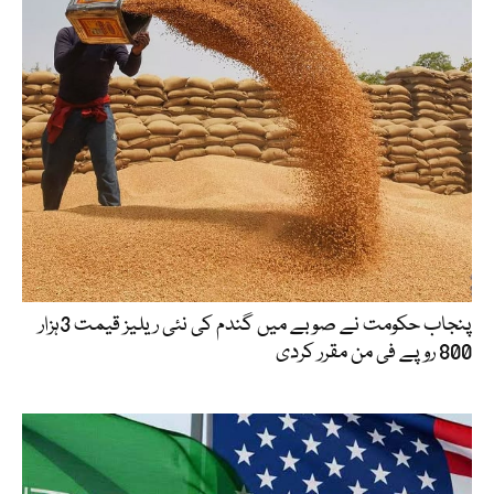
پنجاب حکومت نے صوبے میں گندم کی نئی ریلیز قیمت 3ہزار
800 روپے فی من مقرر کردی