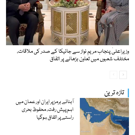
وزیراعلیٰ پنجاب مریم نواز سے جائیکا کے صدر کی ملاقات،
مختلف شعبوں میں تعاون بڑھانے پر اتفاق
تازہ ترین
آبنائے ہرمز پر ایران اور عمان میں
اہم پیش رفت، محفوظ بحری
راستے پر اتفاق ہوگیا