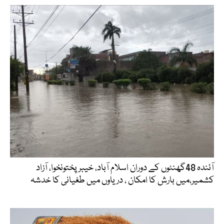
آئندہ 48گھنٹوں کے دوران اسلام آباد، خیبرپختونخوا، آزاد
کشمیر،میں بارش کا امکان ، دریاوں میں طغیانی کا خدشہ