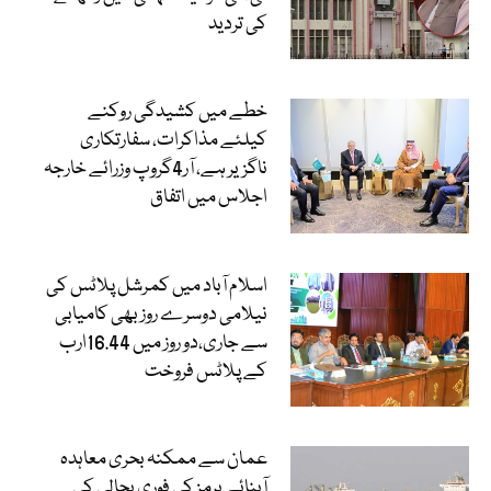
کی تردید
خطے میں کشیدگی روکنے
کیلئے مذاکرات، سفارتکاری
ناگزیر ہے، آر4گروپ وزرائے خارجہ
اجلاس میں اتفاق
اسلام آباد میں کمرشل پلاٹس کی
نیلامی دوسرے روز بھی کامیابی
سے جاری،دو روز میں 16.44ارب
کے پلاٹس فروخت
عمان سے ممکنہ بحری معاہدہ
آبنائے ہرمز کی فوری بحالی کی