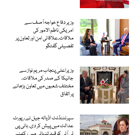
وزیر دفاع خواجہ آصف سے
امریکی ناظم الامور کی
ملاقات،علاقائی امن اور تعاون پر
تفصیلی گفتگو
وزیراعلیٰ پنجاب مریم نواز سے
جائیکا کے صدر کی ملاقات،
مختلف شعبوں میں تعاون بڑھانے
پر اتفاق
سپرنٹنڈنٹ اڈیالہ جیل نے رپورٹ
عدالت میں پیش کر دی، بانی پی
ٹی آئی کو قید تنہائی میں رکھنے