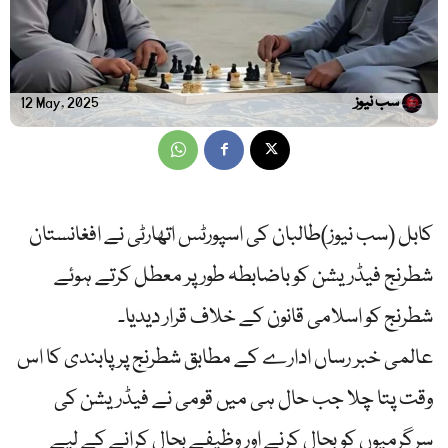
سب نیوز
12 May, 2025
کابل (سب نیوز)طالبان کی اسپورٹس اتھارٹی نے افغانستان
شطرنج فیڈریشن کو باضابطہ طور پر معطل کرتے ہوئے
شطرنج کو اسلامی قانون کے خلاف قرار دیدیا۔
عالمی خبر رساں ادارے کے مطابق شطرنج پر پابندی کا اس
وقت پتا چلا جب حال ہی میں قومی نے فیڈریشن کی
سرگرمیوں کو بحال کرنے اور وظیفے بحال کرانے کے لیے