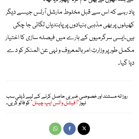
یاد رہے کہ اس سے قبل مخلوط مارشل آرٹس جیسے دیگر
کھیلوں پر بھی مذہبی بنیادوں پر پابندیاں لگائی جا چکی
ہیں۔ایسی سرگرمیوں کے بارے میں فیصلہ سازی کا اختیار
مکمل طور پر وزارتِ امر بالمعروف و نہی عن المنکر کو دے
دیا گیا۔
روزانہ مستند اور خصوصی خبریں حاصل کرنے کے لیے ڈیلی سب
نیوز
"آفیشل واٹس ایپ چینل"
کو فالو کریں۔