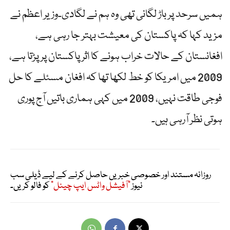
ہمیں سرحد پر باڑ لگانی تھی وہ ہم نے لگادی۔وزیر اعظم نے
مزید کہا کہ پاکستان کی معیشت بہتر جا رہی ہے،
افغانستان کے حالات خراب ہونے کا اثر پاکستان پر پڑتا ہے،
2009 میں امریکا کو خط لکھا تھا کہ افغان مسئلے کا حل
فوجی طاقت نہیں، 2009 میں کہی ہماری باتیں آج پوری
ہوتی نظر آرہی ہیں۔
روزانہ مستند اور خصوصی خبریں حاصل کرنے کے لیے ڈیلی سب
نیوز
"آفیشل واٹس ایپ چینل"
کو فالو کریں۔