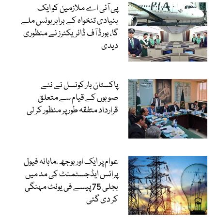
پی آئی اے ملازمین کو ایک
بنیادی تنخواہ کے برابر بونس ملے
گا، بورڈ آف ڈائریکٹرز نے منظوری
دیدی
پاکستان بار کونسل نے نئے
صوبوں کے قیام سے متعلق
قرارداد متفقہ طور پر منظور کر لی
عوام پر ایک اور بوجھ،ماہانہ فیول
پرائس ایڈجسٹمنٹ کی مد میں
بجلی 75 پیسے فی یونٹ مہنگی
کر دی گئی