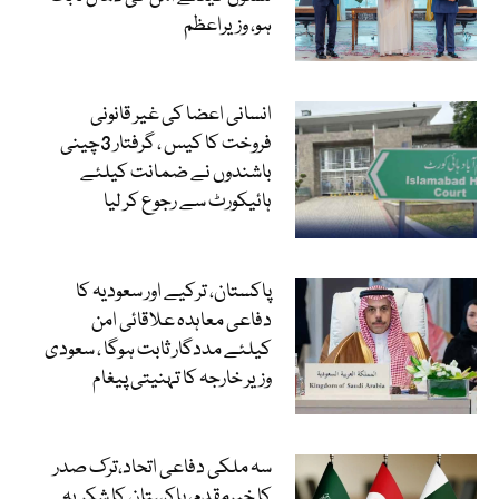
ہو، وزیراعظم
انسانی اعضا کی غیر قانونی
فروخت کا کیس ، گرفتار 3چینی
باشندوں نے ضمانت کیلئے
ہائیکورٹ سے رجوع کر لیا
پاکستان، ترکیے اور سعودیہ کا
دفاعی معاہدہ علاقائی امن
کیلئے مددگار ثابت ہوگا ، سعودی
وزیر خارجہ کا تہنیتی پیغام
سہ ملکی دفاعی اتحاد،ترک صدر
کا خیرمقدم، پاکستان کا شکریہ