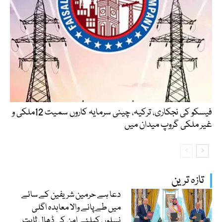
فیسکو کی نجکاری، ترکیہ، چینی سرمایہ کاروں سمیت 12ملکی و
غیر ملکی گروپ میدان میں
تازہ ترین
دعا ہے حرمین شریفین کے سائے
میں طے پانے والا معاہدہ اگلی
نسلوں کیلئے امن کی ڈھال ثابت