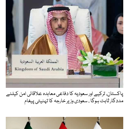
پاکستان، ترکیے اور سعودیہ کا دفاعی معاہدہ علاقائی امن کیلئے
مددگار ثابت ہوگا ، سعودی وزیر خارجہ کا تہنیتی پیغام