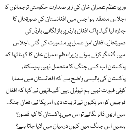
وزیراعظم عمران خان کی زیر صدارت حکومتی ترجمانوں کا
اجلاس منعقد ہوا جس میں افغانستان کی صورتحال کا
جائزہ لیا گیا۔ پاک افغان بارڈر پر باڑ لگانے، بارڈر کی
صورتحال، افغان امن عمل پر مشاورت کی گئی۔اجلاس
میں گفتگو کرتے ہوئے وزیراعظم عمران خان کا کہنا تھا کہ
پاکستان اب کسی جنگ کا متحمل نہیں ہوسکتا،
پاکستان کی پالیسی واضح ہے کہ افغانستان میں ہمارا
کوئی فیورٹ نہیں ہم نیوٹرل رہیں گے۔انہوں نے کہا کہ افغان
فوجیوں کو امریکیوں نے تربیت دی، امریکا نے افغان جنگ
میں اربوں ڈالر لگائے تو اس میں پاکستان کا کیا قصور؟
ہمیں اس جنگ میں کیوں درمیان میں لایا جاتا ہے؟