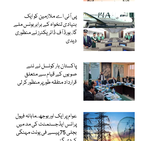
پی آئی اے ملازمین کو ایک
بنیادی تنخواہ کے برابر بونس ملے
گا، بورڈ آف ڈائریکٹرز نے منظوری
دیدی
پاکستان بار کونسل نے نئے
صوبوں کے قیام سے متعلق
قرارداد متفقہ طور پر منظور کر لی
عوام پر ایک اور بوجھ،ماہانہ فیول
پرائس ایڈجسٹمنٹ کی مد میں
بجلی 75 پیسے فی یونٹ مہنگی
کر دی گئی