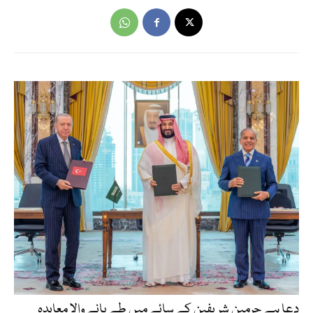
دعا ہے حرمین شریفین کے سائے میں طے پانے والا معاہدہ