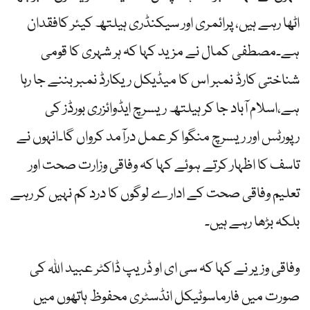
اٹھا رہے ہیں، پرائمری اور سیکنڈری ہیلتھ کیئر کافقدان
ہے۔مصطفی کمال نے مزید کہا کہ ہر شہری کا قومی
شناختی کارڈ نمبر اس کا میڈیکل ریکارڈ نمبر بننے جا رہا
ہے،اسلام آباد جا کر ہیلتھ ریسرچ ایڈوائزری بورڈز کی
رپورٹس اور ریسرچ منگوا کر عمل درآمد کرواں گا۔انہوں نے
تاسف کا اظہار کرتے ہوئے کہا کہ وفاقی وزارت صحت اور
تعلیم وفاقی صحت کے ادارے لوگوں کا درد کم نہیں کر رہے
بلکہ بڑھا رہے ہیں۔
وفاقی وزیر نے کہا کہ سی ای او ڈریپ ڈاکٹر عبید اللہ کی
صورت میں فارماسوٹیکل انڈسٹری محفوظ ہاتھوں میں