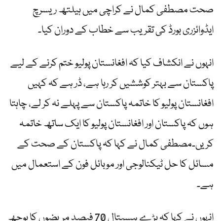
صحت مصطفی کمال نے کراچی میں ہیلتھ ریسرچ
ایڈوائزری بورڈ کی تقریب سے خطاب کے دوران کیا۔
انہوں نے انکشاف کیا کہ افغانستان پولیو ختم کرنے کے لیے
پاکستان سے بہتر کوششیں کر رہا ہے، ڈر ہے کہ کہیں
افغانستان پولیو کا خاتمہ پاکستان سے پہلے نہ کر لے، چاہتا
ہوں کہ پاکستان اور افغانستان پولیو کا ایک ساتھ خاتمہ
کریں۔مصطفی کمال نے کہا کہ پاکستان کے صحت کے
مسائل کا حل ٹیکنالوجی اور موبائل فون کے استعمال میں
ہے۔
انہوں نے کہا کہ بڑے ہسپتال 70 فیصد مریضوں کا بوجھ