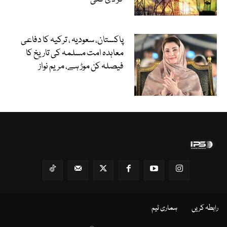
پاکستان، سعودیہ ، ترکیہ کا دفاعی
معاہدہ امت مسلمہ کی تاریخ کا
فیصلہ کن موڑ ہے، مریم نواز
رابطہ کریں
ہماری ٹیم