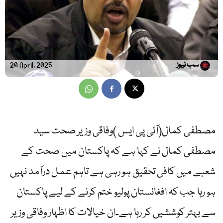
سب نیوز
20 April, 2025
مصطفی کمال(آئی پی ایس )وفاقی وزیر صحت سید
مصطفی کمال نے کہا ہے کہ پاکستان میں صحت کے
شعبے میں کافی تحقیق ہو رہی ہے تاہم عمل درآمد نہیں
ہو رہا جب کہ افغانستان پولیو ختم کرنے کے لیے پاکستان
سے بہتر کوششیں کر رہا ہے۔ان خیالات کا اظہار وفاقی وزیر