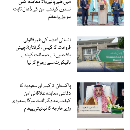
میں طے پانے والا معاہدہ اگلی
نسلوں کیلئے امن کی ڈھال ثابت
ہو، وزیراعظم
انسانی اعضا کی غیر قانونی
فروخت کا کیس ، گرفتار 3چینی
باشندوں نے ضمانت کیلئے
ہائیکورٹ سے رجوع کر لیا
پاکستان، ترکیے اور سعودیہ کا
دفاعی معاہدہ علاقائی امن
کیلئے مددگار ثابت ہوگا ، سعودی
وزیر خارجہ کا تہنیتی پیغام