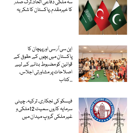
سہ ملکی دفاعی اتحاد،ترک صدر
کا خیرمقدم، پاکستان کا شکریہ
این سی آر سی اور پہچان کا
پاکستان میں بچوں کے حقوق کے
قوانین کو مضبوط بنانے کے لیے
اصلاحات پر مشاورتی اجلاس،
کتاب...
فیسکو کی نجکاری، ترکیہ، چینی
سرمایہ کاروں سمیت 12ملکی و
غیر ملکی گروپ میدان میں