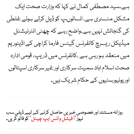
ہے۔سید مصطفی کمال نے کہا کہ وزارت صحت ایک
مشکل منسٹری ہے، انسانوںپ کو ڈیل کرتے ہوئے غلطی
کی گنجائش نہیں ہے۔واضح رہے کہ چھٹی انٹرنیشنل
میڈیکل ریسرچ کانفرنس گیٹس فارما کراچی کے اڈیٹوریم
میں منعقد ہو رہی ہے ،کانفرنس میں ڈریپ، قومی ادارہ
صحت اسلام اباد سمیت سرکاری اور غیر سرکاری اسپتالوں
اور یونیورسٹیوں کے حکام شریک ہیں۔
روزانہ مستند اور خصوصی خبریں حاصل کرنے کے لیے ڈیلی سب
نیوز
"آفیشل واٹس ایپ چینل"
کو فالو کریں۔