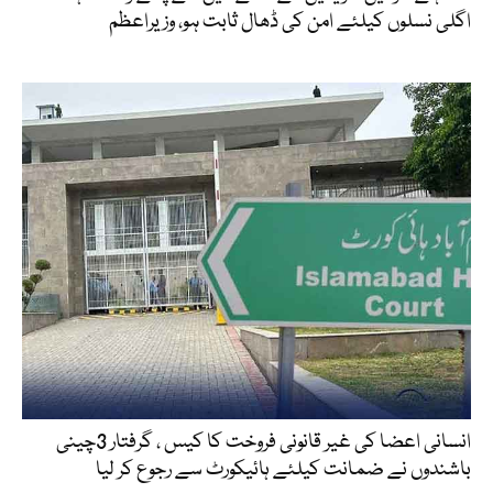
اگلی نسلوں کیلئے امن کی ڈھال ثابت ہو، وزیراعظم
انسانی اعضا کی غیر قانونی فروخت کا کیس ، گرفتار 3چینی
باشندوں نے ضمانت کیلئے ہائیکورٹ سے رجوع کر لیا