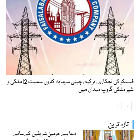
فیسکو کی نجکاری، ترکیہ، چینی سرمایہ کاروں سمیت 12ملکی و
غیر ملکی گروپ میدان میں
تازہ ترین
دعا ہے حرمین شریفین کے سائے