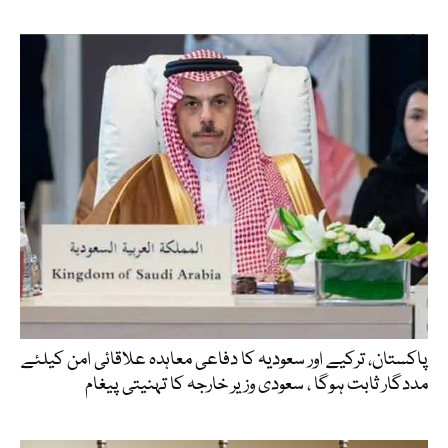
پاکستان، ترکیے اور سعودیہ کا دفاعی معاہدہ علاقائی امن کیلئے
مددگار ثابت ہوگا ، سعودی وزیر خارجہ کا تہنیتی پیغام