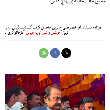
ٹیمیں جائے حادثہ پر پہنچ گئیں۔
روزانہ مستند اور خصوصی خبریں حاصل کرنے کے لیے ڈیلی سب
نیوز
"آفیشل واٹس ایپ چینل"
کو فالو کریں۔