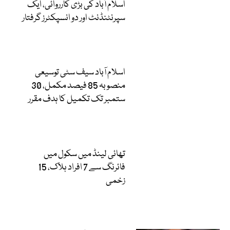
اسلام آباد کی بڑی کارروائی، ایک
سپرنٹنڈنٹ اور دو انسپکٹرز گرفتار
اسلام آباد سیف سٹی توسیعی
منصوبہ 85 فیصد مکمل، 30
ستمبر تک تکمیل کا ہدف مقرر
تھائی لینڈ میں سکول میں
فائرنگ سے 7 افراد ہلاک، 15
زخمی