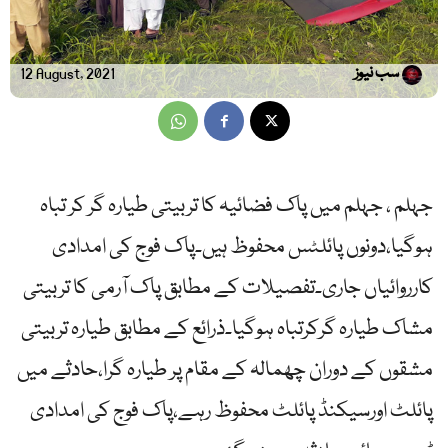
سب نیوز
12 August, 2021
جہلم ، جہلم میں پاک فضائیہ کا تربیتی طیارہ گر کر تباہ
ہوگیا،دونوں پائلٹس محفوظ ہیں۔پاک فوج کی امدادی
کارروائیاں جاری۔تفصیلات کے مطابق پاک آرمی کا تربیتی
مشاک طیارہ گرکرتباہ ہوگیا۔ذرائع کے مطابق طیارہ تربیتی
مشقوں کے دوران چھمالہ کے مقام پر طیارہ گرا،حادثے میں
پائلٹ اورسیکنڈ پائلٹ محفوظ رہے،پاک فوج کی امدادی