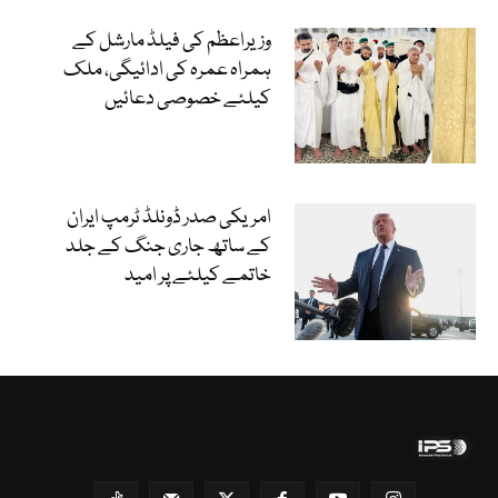
وزیراعظم کی فیلڈ مارشل کے
ہمراہ عمرہ کی ادائیگی، ملک
کیلئے خصوصی دعائیں
امریکی صدر ڈونلڈ ٹرمپ ایران
کے ساتھ جاری جنگ کے جلد
خاتمے کیلئے پر امید