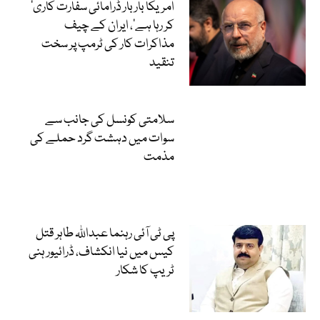
’امریکا بار بار ڈرامائی سفارت کاری
کر رہا ہے‘، ایران کے چیف
مذاکرات کار کی ٹرمپ پر سخت
تنقید
سلامتی کونسل کی جانب سے
سوات میں دہشت گرد حملے کی
مذمت
پی ٹی آئی رہنما عبداللہ طاہر قتل
کیس میں نیا انکشاف، ڈرائیور ہنی
ٹریپ کا شکار