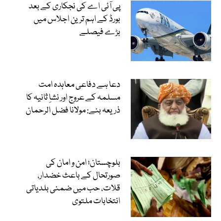
پی آئی اے کی نجکاری کے بعد
بورڈ کے اہم ترین اجلاس میں
بڑے فیصلے
دعا ہے دفاعی معاہدہ امت
مسلمہ کے عروج اور نشاِ ثانیہ کا
ذریعہ بنے: مولانا فضل الرحمان
بلوچستان؛ امن و امان کی
صورتحال کے باعث خضدار،
قلات، حب میں ضمنی بلدیاتی
انتخابات ملتوی