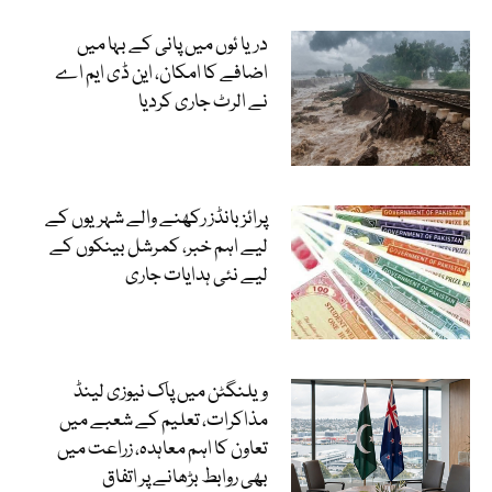
دریا ئوں میں پانی کے بہا میں
اضافے کا امکان، این ڈی ایم اے
نے الرٹ جاری کردیا
پرائز بانڈز رکھنے والے شہریوں کے
لیے اہم خبر، کمرشل بینکوں کے
لیے نئی ہدایات جاری
ویلنگٹن میں پاک نیوزی لینڈ
مذاکرات، تعلیم کے شعبے میں
تعاون کا اہم معاہدہ، زراعت میں
بھی روابط بڑھانے پر اتفاق