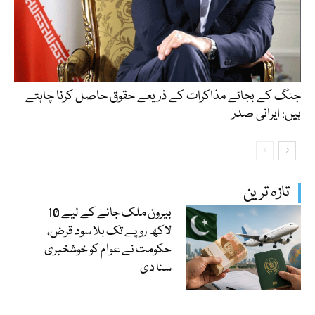
جنگ کے بجائے مذاکرات کے ذریعے حقوق حاصل کرنا چاہتے
ہیں: ایرانی صدر
تازہ ترین
بیرون ملک جانے کے لیے 10
لاکھ روپے تک بلا سود قرض،
حکومت نے عوام کو خوشخبری
سنا دی