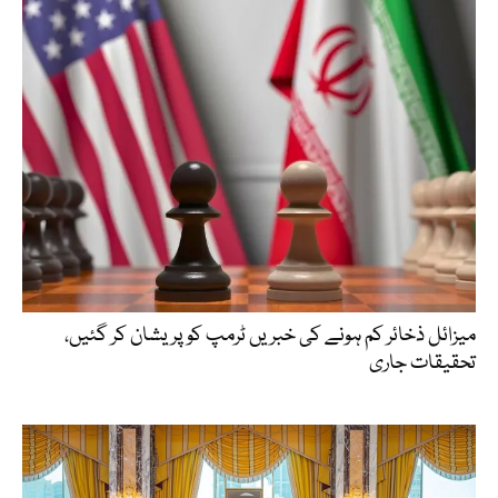
میزائل ذخائر کم ہونے کی خبریں ٹرمپ کو پریشان کر گئیں،
تحقیقات جاری