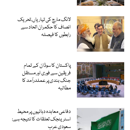
لانگ مارچ کی تیاریاں،تحریک
انصاف کا حکمران اتحاد سے
رابطوں کا فیصلہ
پاکستان کا سوڈان کے تمام
فریقین سے فوری اور مستقل
جنگ بندی پر عملدرآمد کا
مطالبہ
دفاعی معاہدہ دہائیوں پر محیط
اسٹریٹجک تعلقات کا نتیجہ ہے:
سعودی عرب