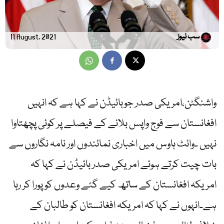
سب نیوز
11 August, 2021
واشنگٹن،امریکی صدر جوبائیڈن نے کہا ہے کہ انہیں
افغانستان سے فوج واپس بلانے کے فیصلے پر کوئی پچھتاوا
نہیں ۔وائٹ ہاوس میں اخباری نمائندوں اور نامہ نگاروں سے
بات چیت کرتے ہوئے امریکی صدر بائیڈن نے کہا کہ
امریکہ افغانستان کے ساتھ کیے گئے وعدوں کو پورا کر رہا
ہے۔انہوں نے کہا کہ امریکہ افغانستان کو طالبان کے