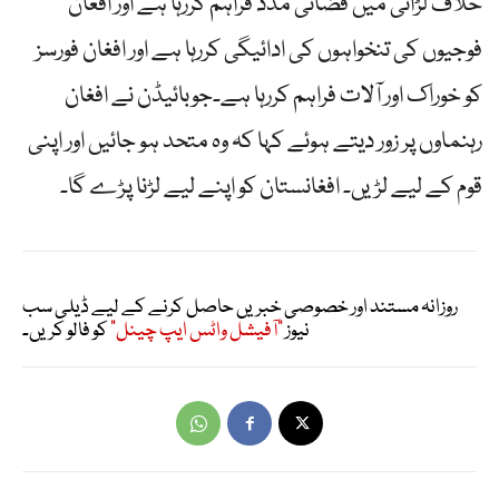
خلاف لڑائی میں فضائی مدد فراہم کررہا ہے اور افغان
فوجیوں کی تنخواہوں کی ادائیگی کررہا ہے اور افغان فورسز
کو خوراک اور آلات فراہم کررہا ہے۔جوبائیڈن نے افغان
رہنماوں پر زور دیتے ہوئے کہا کہ وہ متحد ہو جائیں اور اپنی
قوم کے لیے لڑیں۔ افغانستان کو اپنے لیے لڑنا پڑے گا۔
روزانہ مستند اور خصوصی خبریں حاصل کرنے کے لیے ڈیلی سب
نیوز
"آفیشل واٹس ایپ چینل"
کو فالو کریں۔