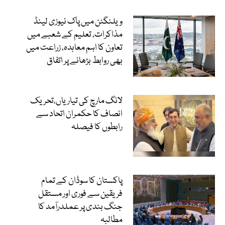
ویلنگٹن میں پاک نیوزی لینڈ
مذاکرات، تعلیم کے شعبے میں
تعاون کا اہم معاہدہ، زراعت میں
بھی روابط بڑھانے پر اتفاق
لانگ مارچ کی تیاریاں،تحریک
انصاف کا حکمران اتحاد سے
رابطوں کا فیصلہ
پاکستان کا سوڈان کے تمام
فریقین سے فوری اور مستقل
جنگ بندی پر عملدرآمد کا
مطالبہ