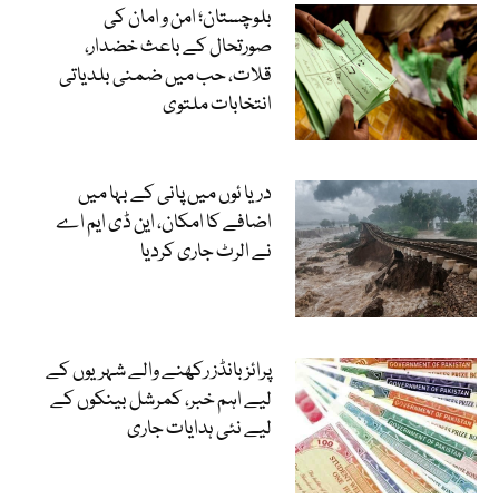
بلوچستان؛ امن و امان کی
صورتحال کے باعث خضدار،
قلات، حب میں ضمنی بلدیاتی
انتخابات ملتوی
دریا ئوں میں پانی کے بہا میں
اضافے کا امکان، این ڈی ایم اے
نے الرٹ جاری کردیا
پرائز بانڈز رکھنے والے شہریوں کے
لیے اہم خبر، کمرشل بینکوں کے
لیے نئی ہدایات جاری