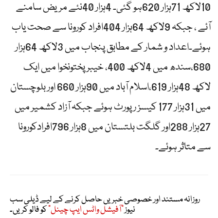
10لاکھ 71ہزار 620ہو گئی۔ 4ہزار 40نئے مریض سامنے
آئے ، جبکہ 9لاکھ 64ہزار 404افراد کورونا سے صحت یاب
ہوئے۔اعداد و شمار کے مطابق پنجاب میں 3لاکھ 64ہزار
680،سندھ میں 4لاکھ 400، خیبر پختونخوا میں ایک
لاکھ 48ہزار 619،اسلام آباد میں 90ہزار 660 اور بلوچستان
میں 31ہزار 177 کیسز رپورٹ ہوئے جبکہ آزاد کشمیر میں
27ہزار 288اور گلگت بلتستان میں 8ہزار 796افرادکورونا
سے متاثر ہوئے۔
روزانہ مستند اور خصوصی خبریں حاصل کرنے کے لیے ڈیلی سب
نیوز
"آفیشل واٹس ایپ چینل"
کو فالو کریں۔