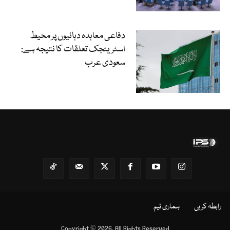
دفاعی معاہدہ دہائیوں پر محیط
اسٹریٹجک تعلقات کا نتیجہ ہے:
سعودی عرب
رابطہ کریں
ہماری ٹیم
Copyright © 2026, All Rights Reserved