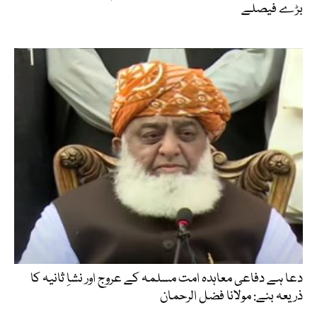
بڑے فیصلے
دعا ہے دفاعی معاہدہ امت مسلمہ کے عروج اور نشاِ ثانیہ کا
ذریعہ بنے: مولانا فضل الرحمان