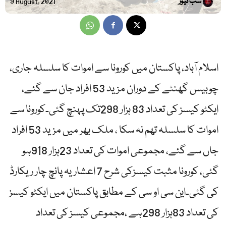
سب نیوز
9 August, 2021
اسلام آباد، پاکستان میں کورونا سے اموات کا سلسلہ جاری،
چوبیس گھنٹے کے دوران مزید 53 افراد جان سے گئے،
ایکٹو کیسز کی تعداد 83 ہزار 298تک پہنچ گئی۔کورونا سے
اموات کا سلسلہ تھم نہ سکا ، ملک بھر میں مزید 53 افراد
جاں سے گئے، مجموعی اموات کی تعداد 23ہزار 918ہو
گئی، کورونا مثبت کیسزکی شرح 7 اعشاریہ پانچ چار ریکارڈ
کی گئی۔این سی او سی کے مطابق پاکستان میں ایکٹو کیسز
کی تعداد 83ہزار 298ہے ،مجموعی کیسز کی تعداد