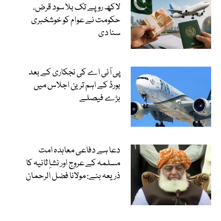
لاکھ روپے تک بلا سود قرض،
حکومت نے عوام کو خوشخبری
سنا دی
پی آئی اے کی نجکاری کے بعد
بورڈ کے اہم ترین اجلاس میں
بڑے فیصلے
دعا ہے دفاعی معاہدہ امت
مسلمہ کے عروج اور نشاِ ثانیہ کا
ذریعہ بنے: مولانا فضل الرحمان