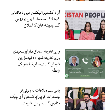
آزاد کشمیر الیکشن میں دھاندلی
کیخلاف خاموش نہیں بیٹھیں
گے، پلوشہ خان کا اعلان
وزیر خارجہ اسحاق ڈار اور سعودی
وزیر خارجہ شہزادہ فیصل بن
فرحان کے درمیان ٹیلیفونک
رابطہ
بانی سے ملاقات نہ ہوئی تو
جمعرات کو پورا پاکستان ڈی چوک
بنادیں گے، سہیل آفریدی