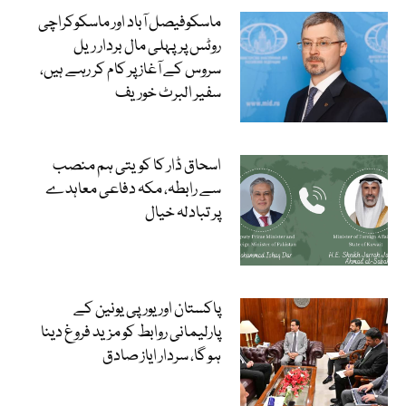
ماسکوفیصل آباد اور ماسکوکراچی
روٹس پرپہلی مال بردار ریل
سروس کے آغاز پر کام کر رہے ہیں،
سفیر البرٹ خوریف
اسحاق ڈار کا کویتی ہم منصب
سے رابطہ، مکہ دفاعی معاہدے
پر تبادلہ خیال
پاکستان اور یورپی یونین کے
پارلیمانی روابط کو مزید فروغ دینا
ہو گا، سردار ایاز صادق