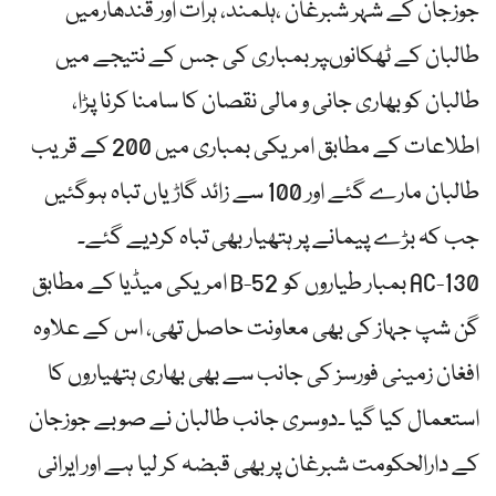
جوزجان کے شہر شبرغان ،ہلمند، ہرات اور قندھارمیں
طالبان کے ٹھکانوںپر بمباری کی جس کے نتیجے میں
طالبان کو بھاری جانی و مالی نقصان کا سامنا کرنا پڑا،
اطلاعات کے مطابق امریکی بمباری میں 200 کے قریب
طالبان مارے گئے اور 100 سے زائد گاڑیاں تباہ ہوگئیں
جب کہ بڑے پیمانے پر ہتھیار بھی تباہ کردیے گئے۔
امریکی میڈیا کے مطابق B-52 بمبار طیاروں کو AC-130
گن شپ جہاز کی بھی معاونت حاصل تھی، اس کے علاوہ
افغان زمینی فورسز کی جانب سے بھی بھاری ہتھیاروں کا
استعمال کیا گیا ۔دوسری جانب طالبان نے صوبے جوزجان
کے دارالحکومت شبرغان پر بھی قبضہ کر لیا ہے اور ایرانی