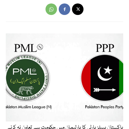
پاکستان پیپلزپارٹی کا پارلیمان میں حکومت سے تعاون نہ کرنے