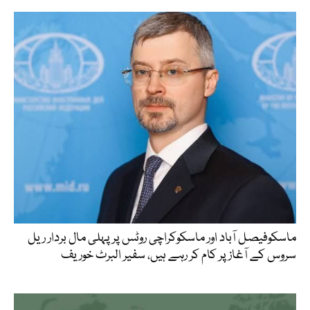
ماسکوفیصل آباد اور ماسکوکراچی روٹس پرپہلی مال بردار ریل
سروس کے آغاز پر کام کر رہے ہیں، سفیر البرٹ خوریف