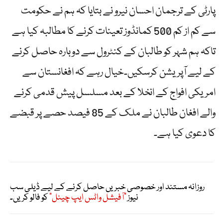
پارٹی کے ترجمان احسان نیرو نے بتایا کہ ہم نے حکومت
سے کم از کم 500 کمانڈوز تعینات کرنے کا مطالبہ کیا ہے
تاکہ ہم شہر کو طالبان کے کنٹرول سے دوبارہ حاصل کرنے
کے لیے آپریشن کرسکیں۔خیال رہے کہ افغانستان سے
امریکی افواج کے انخلا کے بعد مسلسل پیش قدمی کرنے
والے افغان طالبان نے ملک کے 85 فیصد حصے پر قبضے
کا دعوی کیا ہے۔
روزانہ مستند اور خصوصی خبریں حاصل کرنے کے لیے ڈیلی سب
نیوز
"آفیشل واٹس ایپ چینل"
کو فالو کریں۔