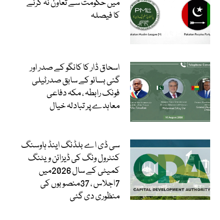
میں حکومت سے تعاون نہ کرنے
کا فیصلہ
اسحاق ڈار کا کانگو کے صدر اور
گنی بسائو کے سابق صدرٹیلی
فونک رابطہ ، مکہ دفاعی
معاہدے پر تبادلہ خیال
سی ڈی اے بلڈنگ اینڈ ہاوسنگ
کنٹرول ونگ کی ڈیزائن ویٹنگ
کمیٹی کے سال 2026میں
7اجلاس ، 37منصوبوں کی
منظوری دی گئی