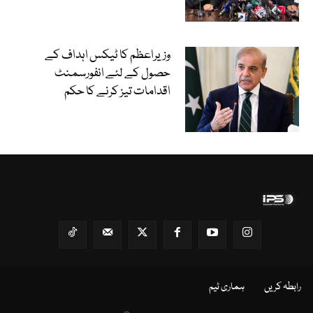
وزیراعظم کا ٹیکس اہداف کے
حصول کے لئے انفورسمنٹ
اقدامات تیز کرنے کا حکم
رابطہ کریں
ہماری ٹیم