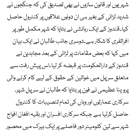
شہریوں اور قانون سازوں نے بھی تصدیق کی کہ جنگجوں نے
شدید لڑائی کے بغیر ہی ان دونوں علاقوں پر کنٹرول حاصل
کیا۔قندوز کے ایک رہائشی نے بتایا کہ شہر مکمل طور پر
افراتفری کا شکار ہے۔دوسری جانب طالبان نے ایک بیان
میں کہا کہ بعض مقامات پر لڑائی کے بعد مجاہدین نے
قندوز کے دارالحکومت پر قبضہ کر لیا۔اس پیش رفت سے
متعلق سرپل میں خواتین کے حقوق کے لیے کام کرنے والی
پروینا عظیمی نے فون پر بتایا کہ طالبان نے سرپل شہر،
سرکاری عمارتوں اور وہاں کی تمام تنصیبات کا کنٹرول
حاصل کرلیا ہے جبکہ سرکاری افسران اور بقیہ افغان افواج
شہر سے تین کلومیٹر دور فاصلے پر ایک بیرک میں محصور