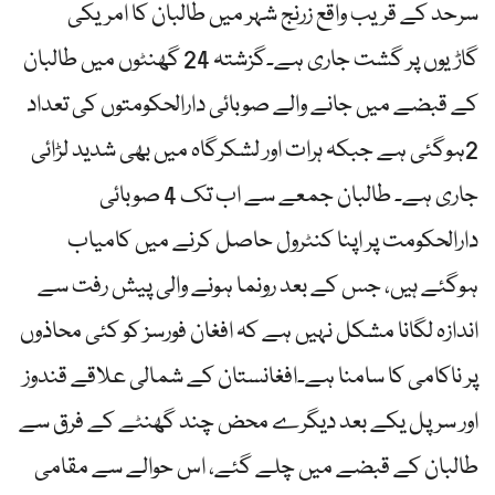
سرحد کے قریب واقع زرنج شہر میں طالبان کا امریکی
گاڑیوں پر گشت جاری ہے۔گزشتہ 24 گھنٹوں میں طالبان
کے قبضے میں جانے والے صوبائی دارالحکومتوں کی تعداد
2ہوگئی ہے جبکہ ہرات اور لشکرگاہ میں بھی شدید لڑائی
جاری ہے۔ طالبان جمعے سے اب تک 4 صوبائی
دارالحکومت پر اپنا کنٹرول حاصل کرنے میں کامیاب
ہوگئے ہیں، جس کے بعد رونما ہونے والی پیش رفت سے
اندازہ لگانا مشکل نہیں ہے کہ افغان فورسز کو کئی محاذوں
پر ناکامی کا سامنا ہے۔افغانستان کے شمالی علاقے قندوز
اور سر پل یکے بعد دیگرے محض چند گھنٹے کے فرق سے
طالبان کے قبضے میں چلے گئے، اس حوالے سے مقامی