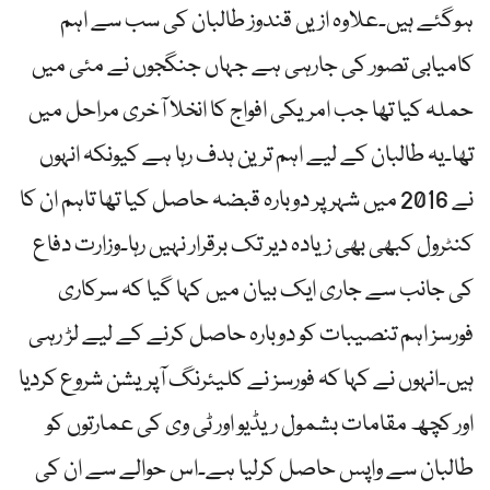
ہوگئے ہیں۔علاوہ ازیں قندوز طالبان کی سب سے اہم
کامیابی تصور کی جارہی ہے جہاں جنگجوں نے مئی میں
حملہ کیا تھا جب امریکی افواج کا انخلا آخری مراحل میں
تھا۔یہ طالبان کے لیے اہم ترین ہدف رہا ہے کیونکہ انہوں
نے 2016 میں شہر پر دوبارہ قبضہ حاصل کیا تھا تاہم ان کا
کنٹرول کبھی بھی زیادہ دیر تک برقرار نہیں رہا۔وزارت دفاع
کی جانب سے جاری ایک بیان میں کہا گیا کہ سرکاری
فورسز اہم تنصیبات کو دوبارہ حاصل کرنے کے لیے لڑ رہی
ہیں۔انہوں نے کہا کہ فورسز نے کلیئرنگ آپریشن شروع کردیا
اور کچھ مقامات بشمول ریڈیو اور ٹی وی کی عمارتوں کو
طالبان سے واپس حاصل کرلیا ہے۔اس حوالے سے ان کی