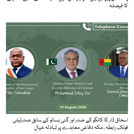
کا فیصلہ
اسحاق ڈار کا کانگو کے صدر اور گنی بسائو کے سابق صدرٹیلی
فونک رابطہ ، مکہ دفاعی معاہدے پر تبادلہ خیال