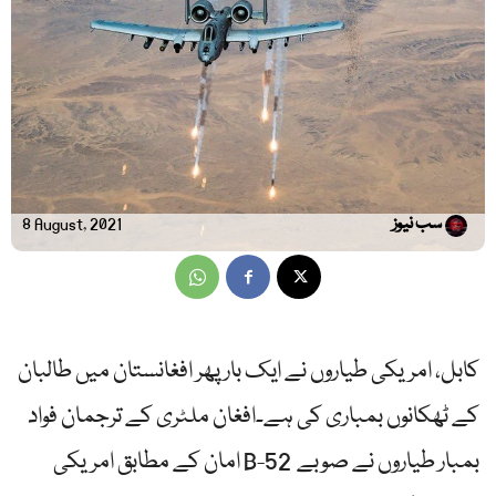
سب نیوز
8 August, 2021
کابل، امریکی طیاروں نے ایک بار پھر افغانستان میں طالبان
کے ٹھکانوں بمباری کی ہے۔افغان ملٹری کے ترجمان فواد
امان کے مطابق امریکی B-52 بمبار طیاروں نے صوبے