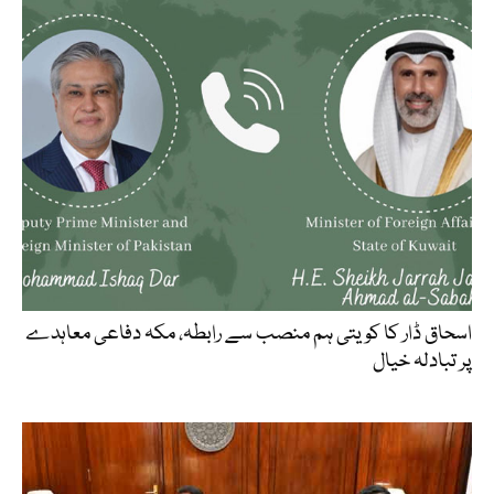
اسحاق ڈار کا کویتی ہم منصب سے رابطہ، مکہ دفاعی معاہدے
پر تبادلہ خیال