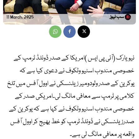
سب نیوز
11 March, 2025
نیویارک (آئی پی ایس )امریکا کے صدر ڈونلڈ ٹرمپ کے
خصوصی مندوب اسٹیو وٹکوف نے دعوی کیا ہے کہ
یوکرین کے صدر ولودومیر زیلنسکی نے اوول آفس میں تلخ
کلامی پر ٹرمپ سے معافی مانگ لی۔امریکی صدر کے
خصوصی مندوب اسٹیو وٹکوف نے کہا ہے کہ یوکرین کے
صدرزیلنسکی نے ڈونلڈ ٹرمپ کو خط بھیج کر اوول آفس
واقعہ پر معافی مانگ لی ہے۔