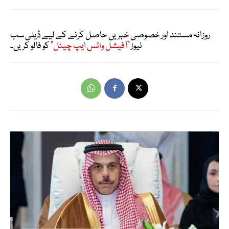
روزانہ مستند اور خصوصی خبریں حاصل کرنے کے لیے ڈیلی سب
نیوز
"آفیشل واٹس ایپ چینل"
کو فالو کریں۔