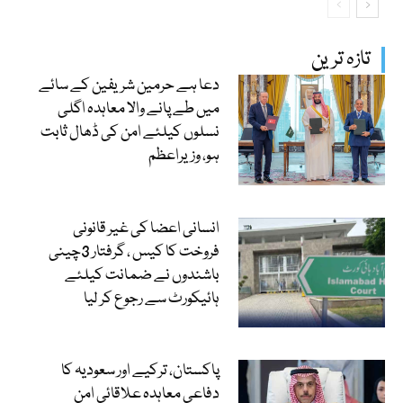
تازہ ترین
دعا ہے حرمین شریفین کے سائے
میں طے پانے والا معاہدہ اگلی
نسلوں کیلئے امن کی ڈھال ثابت
ہو، وزیراعظم
انسانی اعضا کی غیر قانونی
فروخت کا کیس ، گرفتار 3چینی
باشندوں نے ضمانت کیلئے
ہائیکورٹ سے رجوع کر لیا
پاکستان، ترکیے اور سعودیہ کا
دفاعی معاہدہ علاقائی امن