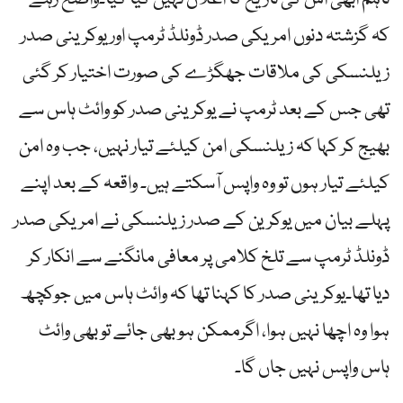
کہ گزشتہ دنوں امریکی صدر ڈونلڈ ٹرمپ اور یوکرینی صدر
زیلنسکی کی ملاقات جھگڑے کی صورت اختیار کر گئی
تھی جس کے بعد ٹرمپ نے یوکرینی صدر کو وائٹ ہاس سے
بھیج کر کہا کہ زیلنسکی امن کیلئے تیار نہیں، جب وہ امن
کیلئے تیار ہوں تو وہ واپس آسکتے ہیں۔ واقعہ کے بعد اپنے
پہلے بیان میں یوکرین کے صدر زیلنسکی نے امریکی صدر
ڈونلڈ ٹرمپ سے تلخ کلامی پر معافی مانگنے سے انکار کر
دیا تھا۔یوکرینی صدر کا کہنا تھا کہ وائٹ ہاس میں جوکچھ
ہوا وہ اچھا نہیں ہوا، اگرممکن ہو بھی جائے تو بھی وائٹ
ہاس واپس نہیں جاں گا۔