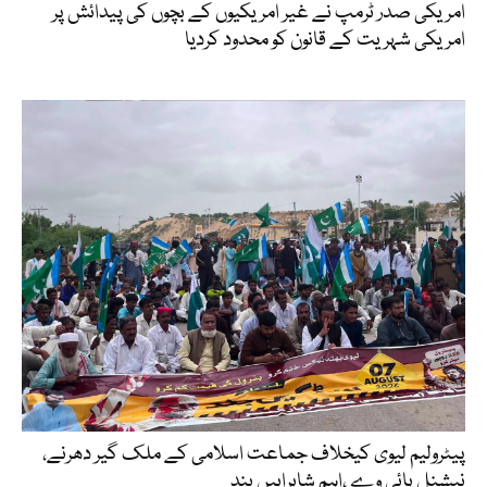
امریکی صدر ٹرمپ نے غیر امریکیوں کے بچوں کی پیدائش پر
امریکی شہریت کے قانون کو محدود کردیا
پیٹرولیم لیوی کیخلاف جماعت اسلامی کے ملک گیر دھرنے،
نیشنل ہائی وے ،اہم شاہراہیں بند