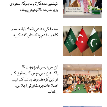
کیلئے مددگار ثابت ہوگا ، سعودی
وزیر خارجہ کا تہنیتی پیغام
سہ ملکی دفاعی اتحاد،ترک صدر
کا خیرمقدم، پاکستان کا شکریہ
این سی آر سی اور پہچان کا
پاکستان میں بچوں کے حقوق کے
قوانین کو مضبوط بنانے کے لیے
اصلاحات پر مشاورتی اجلاس،
کتاب...