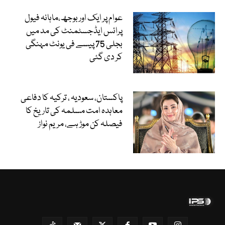
عوام پر ایک اور بوجھ،ماہانہ فیول
پرائس ایڈجسٹمنٹ کی مد میں
بجلی 75 پیسے فی یونٹ مہنگی
کر دی گئی
پاکستان، سعودیہ ، ترکیہ کا دفاعی
معاہدہ امت مسلمہ کی تاریخ کا
فیصلہ کن موڑ ہے، مریم نواز