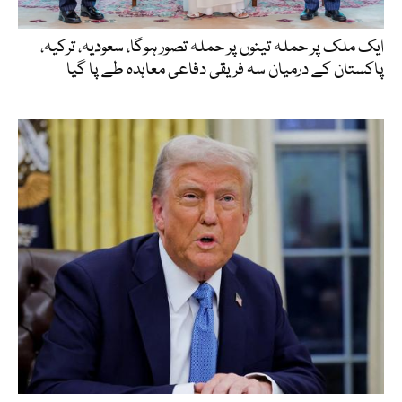
ایک ملک پر حملہ تینوں پر حملہ تصور ہوگا، سعودیہ، ترکیہ،
پاکستان کے درمیان سہ فریقی دفاعی معاہدہ طے پا گیا