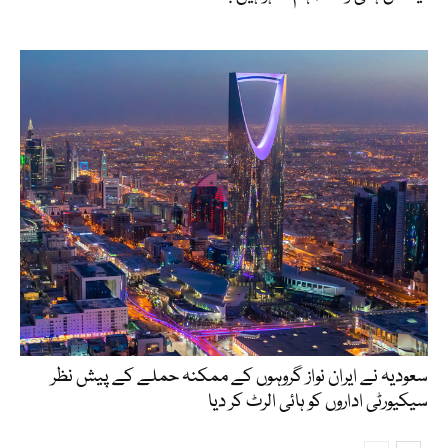
سعودیہ نے ایران نواز گروہوں کے ممکنہ حملے کے پیش نظر
سیکیورٹی اداروں کو ہائی الرٹ کر دیا