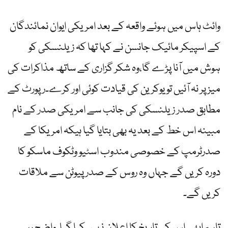
وائٹ ہاس میں ہوئے واقعہ کے بعد امریکی ایوان نمائندگان
کے اسپیکر مائیک جانسن نے کہا تھا کہ زیلنسکی کو
ہوش میں آنا پڑے گا،وہ شکر گزاری کے ساتھ مذاکرات کی
میز پر نہ آئیں تو یوکرین کی قیادت کوئی اور کرے۔رپورٹ کے
مطابق صدر زیلنسکی کی جانب سے امریکی صدر کے نام
مبینہ اس خط کے بعد یہ بھی بتایا گیا ہیکہ امریکا کے
صدرٹرمپ کے خصوصی مندوب اسٹیو وٹکوف ماسکو کا
دورہ کریں گے جہاں وہ روس کے صدر پیوٹن سے ملاقات
کریں گے۔
تاہم ابھی اس کی تاریخ کا اعلان نہیں کیا گیا۔واضح رہے