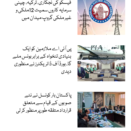
فیسکو کی نجکاری، ترکیہ، چینی
سرمایہ کاروں سمیت 12ملکی و
غیر ملکی گروپ میدان میں
پی آئی اے ملازمین کو ایک
بنیادی تنخواہ کے برابر بونس ملے
گا، بورڈ آف ڈائریکٹرز نے منظوری
دیدی
پاکستان بار کونسل نے نئے
صوبوں کے قیام سے متعلق
قرارداد متفقہ طور پر منظور کر لی