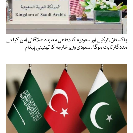
پاکستان، ترکیے اور سعودیہ کا دفاعی معاہدہ علاقائی امن کیلئے
مددگار ثابت ہوگا ، سعودی وزیر خارجہ کا تہنیتی پیغام