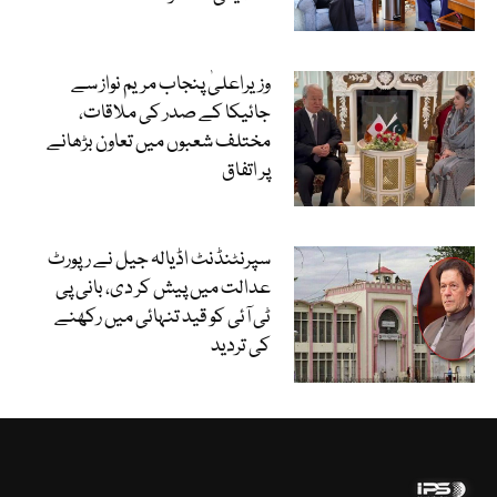
وزیراعلیٰ پنجاب مریم نواز سے
جائیکا کے صدر کی ملاقات،
مختلف شعبوں میں تعاون بڑھانے
پر اتفاق
سپرنٹنڈنٹ اڈیالہ جیل نے رپورٹ
عدالت میں پیش کر دی، بانی پی
ٹی آئی کو قید تنہائی میں رکھنے
کی تردید