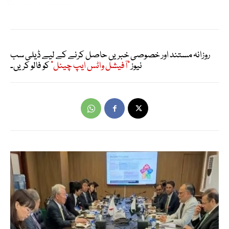
روزانہ مستند اور خصوصی خبریں حاصل کرنے کے لیے ڈیلی سب
نیوز
"آفیشل واٹس ایپ چینل"
کو فالو کریں۔