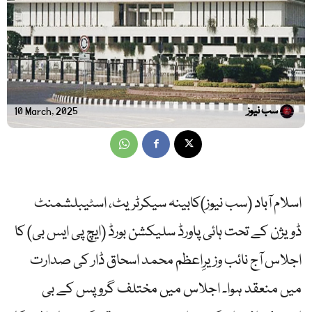
سب نیوز
10 March, 2025
اسلام آباد (سب نیوز)کابینہ سیکرٹریٹ، اسٹیبلشمنٹ
ڈویژن کے تحت ہائی پاورڈ سلیکشن بورڈ (ایچ پی ایس بی) کا
اجلاس آج نائب وزیرِاعظم محمد اسحاق ڈار کی صدارت
میں منعقد ہوا۔ اجلاس میں مختلف گروپس کے بی