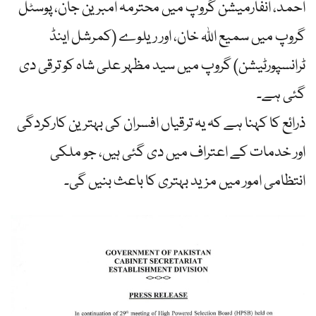
احمد، انفارمیشن گروپ میں محترمہ امبرین جان، پوسٹل
گروپ میں سمیع اللہ خان، اور ریلوے (کمرشل اینڈ
ٹرانسپورٹیشن) گروپ میں سید مظہر علی شاہ کو ترقی دی
گئی ہے۔
ذرائع کا کہنا ہے کہ یہ ترقیاں افسران کی بہترین کارکردگی
اور خدمات کے اعتراف میں دی گئی ہیں، جو ملکی
انتظامی امور میں مزید بہتری کا باعث بنیں گی۔