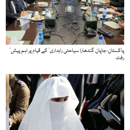
‘پاکستان-جاپان گندھارا سیاحتی راہداری’ کے قیام پر اہم پیش
رفت