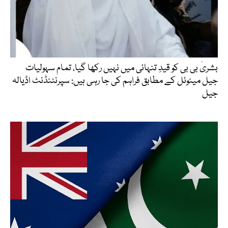
بشریٰ بی بی کو قیدِ تنہائی میں نہیں رکھا گیا، تمام سہولیات
جیل مینوئل کے مطابق فراہم کی جا رہی ہیں: سپرنٹنڈنٹ اڈیالہ
جیل