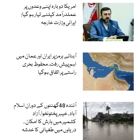
امریکا دوبارہ اپنے وعدوں پر
عملدرآمد کیلئے تیار ہو گیا:
ایرانی وزارت خارجہ
آبنائے ہرمز پر ایران اور عمان میں
اہم پیش رفت، محفوظ بحری
راستے پر اتفاق ہوگیا
آئندہ 48گھنٹوں کے دوران اسلام
آباد، خیبرپختونخوا، آزاد
کشمیر،میں بارش کا امکان ،
دریاوں میں طغیانی کا خدشہ