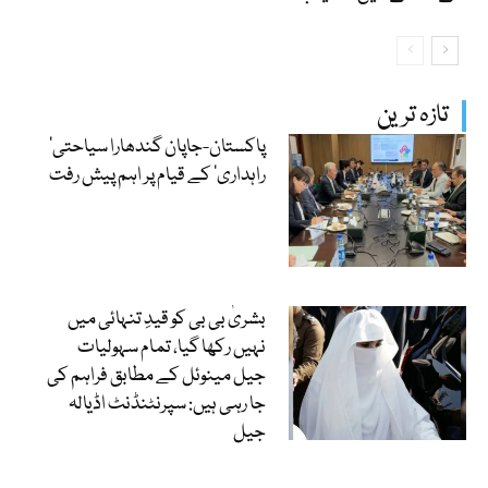
تازہ ترین
‘پاکستان-جاپان گندھارا سیاحتی
راہداری’ کے قیام پر اہم پیش رفت
بشریٰ بی بی کو قیدِ تنہائی میں
نہیں رکھا گیا، تمام سہولیات
جیل مینوئل کے مطابق فراہم کی
جا رہی ہیں: سپرنٹنڈنٹ اڈیالہ
جیل