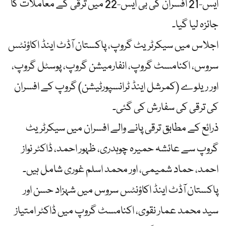
ایس-21 افسران کی بی ایس-22 میں ترقی کے معاملات کا
جائزہ لیا گیا۔
اجلاس میں سیکرٹریٹ گروپ، پاکستان آڈٹ اینڈ اکاؤنٹس
سروس، اکنامسٹ گروپ، انفارمیشن گروپ، پوسٹل گروپ،
اور ریلوے (کمرشل اینڈ ٹرانسپورٹیشن) گروپ کے افسران
کی ترقی کی سفارش کی گئی۔
ذرائع کے مطابق ترقی پانے والے افسران میں سیکرٹریٹ
گروپ سے عائشہ حمیرہ چوہدری، ظہور احمد، ڈاکٹر نواز
احمد، حماد شمیمی، اور محمد اسلم غوری شامل ہیں۔
پاکستان آڈٹ اینڈ اکاؤنٹس سروس میں شہزاد حسن اور
سید محمد عمار نقوی، اکنامسٹ گروپ میں ڈاکٹر امتیاز