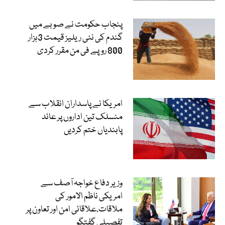
پنجاب حکومت نے صوبے میں
گندم کی نئی ریلیز قیمت 3ہزار
800 روپے فی من مقرر کردی
امریکا نے پاسداران انقلاب سے
منسلک تین اداروں پر عائد
پابندیاں ختم کردیں
وزیر دفاع خواجہ آصف سے
امریکی ناظم الامور کی
ملاقات،علاقائی امن اور تعاون پر
تفصیلی گفتگو