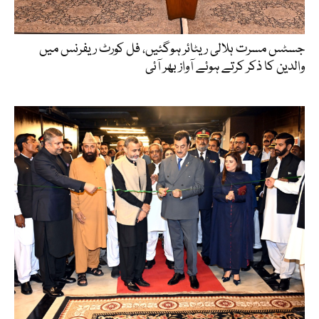
جسٹس مسرت ہلالی ریٹائر ہوگئیں، فل کورٹ ریفرنس میں
والدین کا ذکر کرتے ہوئے آواز بھر آئی