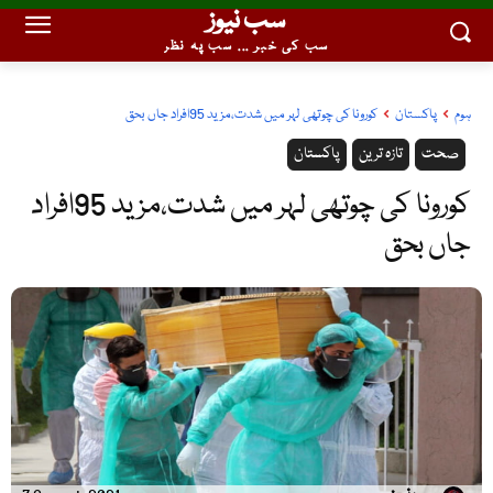
سب نیوز
سب کی خبر ... سب پہ نظر
ہوم
پاکستان
کورونا کی چوتھی لہر میں شدت،مزید 95افراد جاں بحق
صحت
تازہ ترین
پاکستان
کورونا کی چوتھی لہر میں شدت،مزید 95افراد
جاں بحق