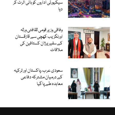
سیکیورٹی اداروں کو ہائی الرٹ کر
دیا
وفاقی وزیر قومی ثقافتی ورثہ
اورنگزیب کھچی سے قازقستان
کے سفیر یرژان کستافین کی
ملاقات
سعودی عرب، پاکستان اور ترکیہ
کے درمیان مشترکہ دفاعی
معاہدہ طے پا گیا