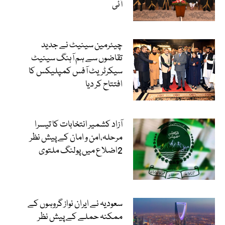
آئی
چیئرمین سینیٹ نے جدید
تقاضوں سے ہم آہنگ سینیٹ
سیکرٹریٹ آفس کمپلیکس کا
افتتاح کر دیا
آزاد کشمیر انتخابات کا تیسرا
مرحلہ،امن و امان کے پیش نظر
2اضلاع میں پولنگ ملتوی
سعودیہ نے ایران نواز گروہوں کے
ممکنہ حملے کے پیش نظر