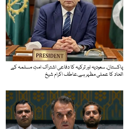
پاکستان، سعودیہ اور ترکیہ کا دفاعی اشتراک امتِ مسلمہ کے
اتحاد کا عملی مظہر ہے،عاطف اکرام شیخ