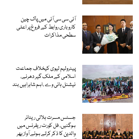
آئی سی سی آئی میں پاک چین
کاروباری روابط کے فروغ پر اعلی
سطحی مذاکرات
پیٹرولیم لیوی کیخلاف جماعت
اسلامی کے ملک گیر دھرنے،
نیشنل ہائی وے ،اہم شاہراہیں بند
جسٹس مسرت ہلالی ریٹائر
ہوگئیں، فل کورٹ ریفرنس میں
والدین کا ذکر کرتے ہوئے آواز بھر