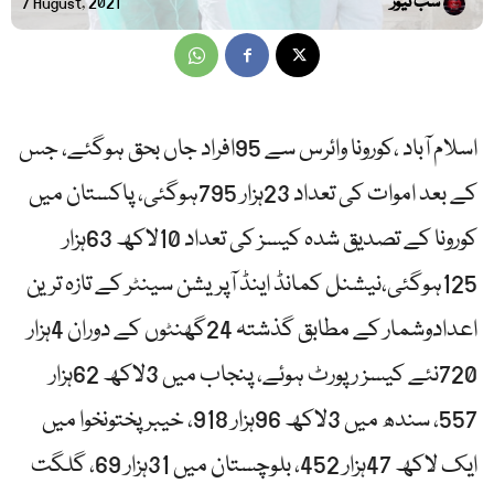
سب نیوز
7 August, 2021
اسلام آباد ،کورونا وائرس سے 95افراد جاں بحق ہوگئے، جس
کے بعد اموات کی تعداد 23ہزار 795ہوگئی، پاکستان میں
کورونا کے تصدیق شدہ کیسز کی تعداد 10لاکھ 63ہزار
125ہوگئی،نیشنل کمانڈ اینڈ آپریشن سینٹر کے تازہ ترین
اعدادوشمار کے مطابق گذشتہ 24گھنٹوں کے دوران 4ہزار
720نئے کیسز رپورٹ ہوئے، پنجاب میں 3لاکھ 62ہزار
557، سندھ میں 3لاکھ 96ہزار 918، خیبر پختونخوا میں
ایک لاکھ 47ہزار 452، بلوچستان میں 31ہزار 69، گلگت