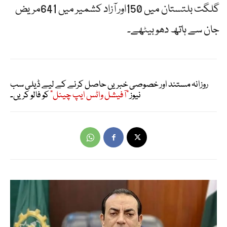
گلگت بلتستان میں 150اور آزاد کشمیر میں 641مریض
جان سے ہاتھ دھو بیٹھے۔
روزانہ مستند اور خصوصی خبریں حاصل کرنے کے لیے ڈیلی سب
نیوز
"آفیشل واٹس ایپ چینل"
کو فالو کریں۔