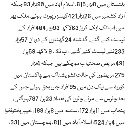
بلتستان میں 8ہزار 615، اسلام آباد میں 90ہزار 93جبکہ
آزاد کشمیر میں 26ہزار 421کیسز رپورٹ ہوئے،ملک بھر
میں اب تک ایک کروڑ 63لاکھ 93ہزار 404افراد کے
ٹیسٹ کئے گئے، گذشتہ 24گھنٹوں کے دوران 57ہزار
233نئے ٹیسٹ کئے گئے، اب تک 9 لاکھ 59ہزار
491مریض صحتیاب ہوچکے ہیں جبکہ 4ہزار
275مریضوں کی حالت تشویشناک ہے،پاکستان میں
کورونا سے ایک دن میں 95افراد جاں بحق ہوئے جس کے
بعد وائرس سے مرنے والوں کی تعداد 23ہزار 797ہوگئی،
پنجاب میں 11ہزار 172، سندھ میں 6ہزار 168، خیبرپختونخوا
میں 4ہزار 524، اسلام آباد میں 811، بلوچستان میں 331،