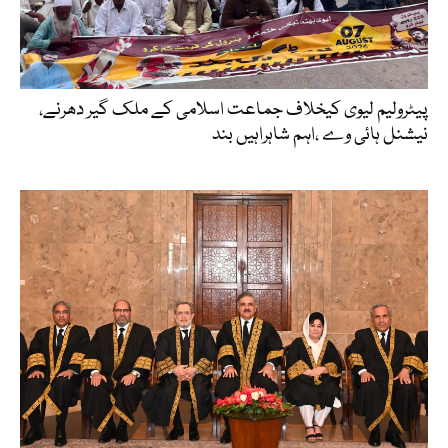
پیٹرولیم لیوی کیخلاف جماعت اسلامی کے ملک گیر دھرنے،
نیشنل ہائی وے ،اہم شاہراہیں بند