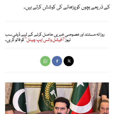
کے ذریعے بچوں کو پڑھانے کی کوشش کرتے ہیں۔
روزانہ مستند اور خصوصی خبریں حاصل کرنے کے لیے ڈیلی سب
نیوز
"آفیشل واٹس ایپ چینل"
کو فالو کریں۔