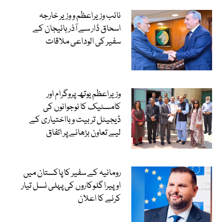
نائب وزیراعظم و وزیر خارجہ
اسحاق ڈار سے آذربائیجان کے
سفیر کی الوداعی ملاقات
وزیراعظم یوتھ پروگرام اور
کامسٹیک کا نوجوانوں کی
ڈیجیٹل تربیت و بااختیاری کے
لیے تعاون بڑھانے پر اتفاق
رومانیہ کے سفیر کا پاکستان میں
اوپیرا گلوکاروں کی پہلی نسل تیار
کرنے کا اعلان