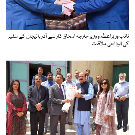
نائب وزیراعظم و وزیر خارجہ اسحاق ڈار سے آذربائیجان کے سفیر
کی الوداعی ملاقات