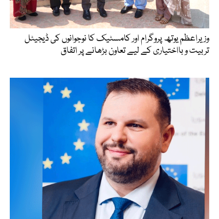
وزیراعظم یوتھ پروگرام اور کامسٹیک کا نوجوانوں کی ڈیجیٹل
تربیت و بااختیاری کے لیے تعاون بڑھانے پر اتفاق