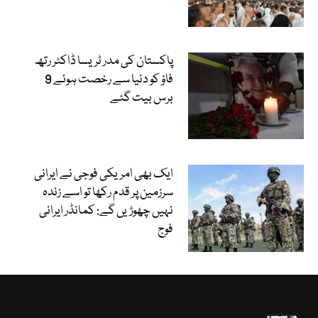
پاکستان کی مدر ٹریسا ڈاکٹر رتھ
فاؤ کو دنیا سے رخصت ہوئے 9
برس بیت گئے
ایک بھی امریکی فوجی نے ایرانی
سرزمین پر قدم رکھا تو اسے زندہ
نہیں چھوڑیں گے: کمانڈر ایرانی
فوج