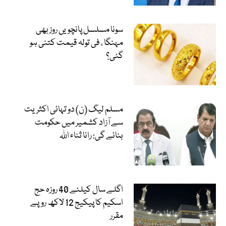
سونا مسلسل پانچویں روز بھی
مہنگا ، فی تولہ قیمت کتنی ہو
گئی؟
مسلم لیگ (ن) دو تہائی اکثریت
سے آزاد کشمیر میں حکومت
بنائے گی: رانا ثناء اللہ
اگلے سال کیلئے 40 روزہ حج
اسکیم کا پیکیج 12 لاکھ روپے
مقرر