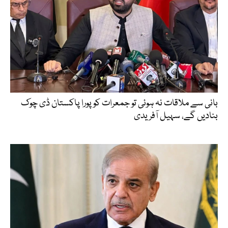
بانی سے ملاقات نہ ہوئی تو جمعرات کو پورا پاکستان ڈی چوک
بنادیں گے، سہیل آفریدی