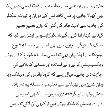
جاری ہے، وزیر اعلی سے مطالبہ ہے کہ تعلیمی اداروں کو
بھی کھولا جائے۔ پریس کانفرنس کے دوران پرائیوٹ اسکولز
کی جانب سے امید ظاہر کی گئی کہ وزیر تعلیم تعلیم
کیلئے کردار ادا کریں گے۔اسکولز ایسوسی ایشن نے کہا کہ
ملک کے دیگر صوبوں میں بھی تعلیمی سلسلہ شروع
ہوچکا ہے لہذا یہاں بھی تعلیمی سلسلہ شروع کرتے ہوئے
ویکسینیشن کرانے والے اساتذہ اور عملے کو بلانے کی
اجازت دی جائے۔خیال رہے کہ کرونا وائرس کی مہلک وبا
وطن عزیز میں پھیلنے سے تعلیمی سلسلہ بہت زیادہ
متاثر ہوا ہے اور گزشتہ ڈیڑھ برس سے کبھی تعلیمی
ادارے بندش کا شکار ہوتے ہیں تو کبھی آن لائن تدریس