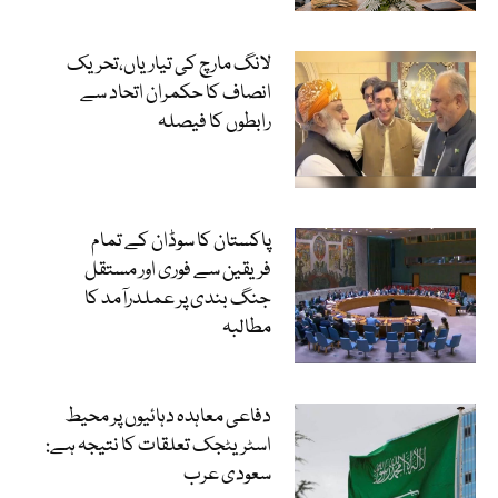
لانگ مارچ کی تیاریاں،تحریک
انصاف کا حکمران اتحاد سے
رابطوں کا فیصلہ
پاکستان کا سوڈان کے تمام
فریقین سے فوری اور مستقل
جنگ بندی پر عملدرآمد کا
مطالبہ
دفاعی معاہدہ دہائیوں پر محیط
اسٹریٹجک تعلقات کا نتیجہ ہے:
سعودی عرب