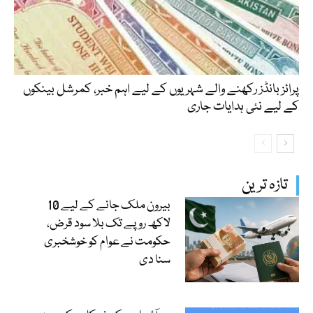
پرائز بانڈز رکھنے والے شہریوں کے لیے اہم خبر، کمرشل بینکوں
کے لیے نئی ہدایات جاری
تازہ ترین
بیرون ملک جانے کے لیے 10
لاکھ روپے تک بلا سود قرض،
حکومت نے عوام کو خوشخبری
سنا دی