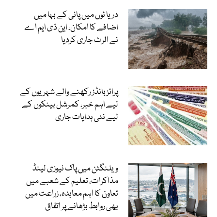
دریا ئوں میں پانی کے بہا میں
اضافے کا امکان، این ڈی ایم اے
نے الرٹ جاری کردیا
پرائز بانڈز رکھنے والے شہریوں کے
لیے اہم خبر، کمرشل بینکوں کے
لیے نئی ہدایات جاری
ویلنگٹن میں پاک نیوزی لینڈ
مذاکرات، تعلیم کے شعبے میں
تعاون کا اہم معاہدہ، زراعت میں
بھی روابط بڑھانے پر اتفاق