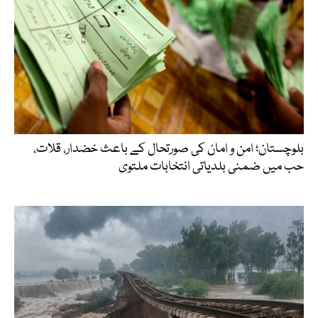
بلوچستان؛ امن و امان کی صورتحال کے باعث خضدار، قلات،
حب میں ضمنی بلدیاتی انتخابات ملتوی