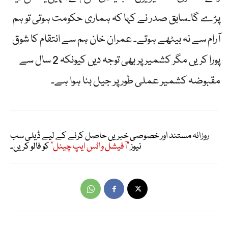
پڑے گا۔سابق صدر نے کہا کہ ہماری حکومت ہوتی تو ہم
آرام سے نہ بیٹھے ہوتے۔ عمران خان ہم سے انتقام کا شوق
پورا کریں مگر کشمیر پر بھی توجہ دیں کیونکہ 2 سال سے
مقبوضہ کشمیر عملی طور پر جیل بنا ہوا ہے۔
روزانہ مستند اور خصوصی خبریں حاصل کرنے کے لیے ڈیلی سب
نیوز
"آفیشل واٹس ایپ چینل"
کو فالو کریں۔