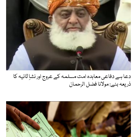
دعا ہے دفاعی معاہدہ امت مسلمہ کے عروج اور نشاِ ثانیہ کا
ذریعہ بنے: مولانا فضل الرحمان