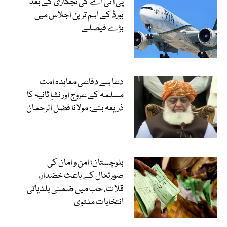
پی آئی اے کی نجکاری کے بعد
بورڈ کے اہم ترین اجلاس میں
بڑے فیصلے
دعا ہے دفاعی معاہدہ امت
مسلمہ کے عروج اور نشاِ ثانیہ کا
ذریعہ بنے: مولانا فضل الرحمان
بلوچستان؛ امن و امان کی
صورتحال کے باعث خضدار،
قلات، حب میں ضمنی بلدیاتی
انتخابات ملتوی