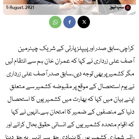
سب نیوز
5 August, 2021
کراچی،سابق صدر اور پیپلز پارٹی کے شریک چیئرمین
آصف علی زرداری نے کہا کہ عمران خان ہم سے انتقام لیں
مگر کشمیر پر بھی توجہ دیں۔سابق صدر آصف علی زرداری
نے یوم استحصال کے موقع پر مقبوضہ کشمیر سے متعلق
اپنے بیان میں کہا کہ بھارت میں کشمیریوں کا استحصال
دنیا کے منصفوں کے ضمیر کا امتحان ہے۔انہوں نے کہا
کہ اقوام متحدہ کشمیریوں کے انسانی حقوق بحال کرائے اور
رائے شماری کشمیریوں کا بنیادی حق ہے انہیں یہ حق دینا