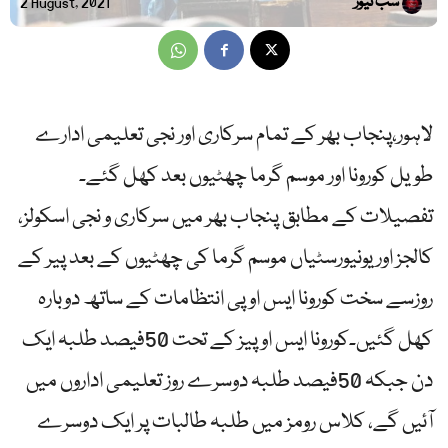
سب نیوز
2 August, 2021
لاہور،پنجاب بھر کے تمام سرکاری اور نجی تعلیمی ادارے
طویل کورونا اور موسم گرما چھٹیوں بعد کھل گئے۔
تفصیلات کے مطابق پنجاب بھر میں سرکاری و نجی اسکولز،
کالجز اور یونیورسٹیاں موسم گرما کی چھٹیوں کے بعد پیر کے
روزسے سخت کورونا ایس او پی انتظامات کے ساتھ دوبارہ
کھل گئیں۔کورونا ایس او پیز کے تحت 50فیصد طلبہ ایک
دن جبکہ 50فیصد طلبہ دوسرے روز تعلیمی اداروں میں
آئیں گے، کلاس رومز میں طلبہ طالبات پر ایک دوسرے