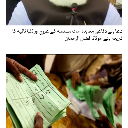
دعا ہے دفاعی معاہدہ امت مسلمہ کے عروج اور نشاِ ثانیہ کا
ذریعہ بنے: مولانا فضل الرحمان