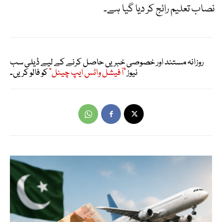
نصاب تعلیم رائج کر دیا گیا ہے۔
روزانہ مستند اور خصوصی خبریں حاصل کرنے کے لیے ڈیلی سب
نیوز
"آفیشل واٹس ایپ چینل"
کو فالو کریں۔