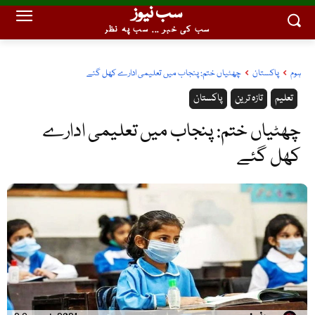
سب نیوز
سب کی خبر ... سب پہ نظر
ہوم
پاکستان
چھٹیاں ختم: پنجاب میں تعلیمی ادارے کھل گئے
تعلیم
تازہ ترین
پاکستان
چھٹیاں ختم: پنجاب میں تعلیمی ادارے
کھل گئے