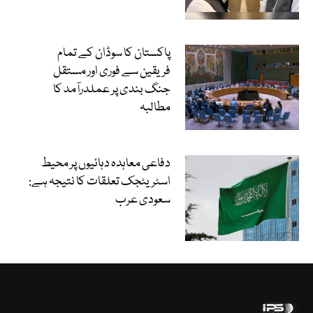
پاکستان کا سوڈان کے تمام
فریقین سے فوری اور مستقل
جنگ بندی پر عملدرآمد کا
مطالبہ
دفاعی معاہدہ دہائیوں پر محیط
اسٹریٹجک تعلقات کا نتیجہ ہے:
سعودی عرب