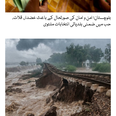
بلوچستان؛ امن و امان کی صورتحال کے باعث خضدار، قلات،
حب میں ضمنی بلدیاتی انتخابات ملتوی