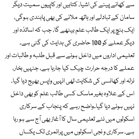
سے کھانے پینے کی اشیا، کتابیں اور کاپیوں سمیت دیگر
سامان کے تبادلے اور ہاتھ ملانے کی بھی پابندی ہوگی،
ایک بنچ پر ایک طالب علم بیٹھے گا، جب کہ اساتذہ اور
دیگر عملے کو 100 حاضری کی ہدایت کی گئی ہے۔
تعلیمی اداروں میں داخل ہونے سے قبل طلبہ و طالبات اور
عملے کا درجہ حرارت چیک کیا جارہا ہے، جنہیں بخار،
نزلہ اور کھانسی کی شکایت تھی انہیں واپس بھیج دیا گیا،
اس کے علاوہ بغیر ماسک کسی طالب علم کو بھی داخل
نہیں ہونے دیا گیا۔واضح رہے کہ پنجاب کے سرکاری
اسکولوں میں نئے تعلیمی سال کا آغاز بھی آج سے ہو رہا
ہے، سرکاری و نجی اسکولوں میں پرائمری تک یکساں