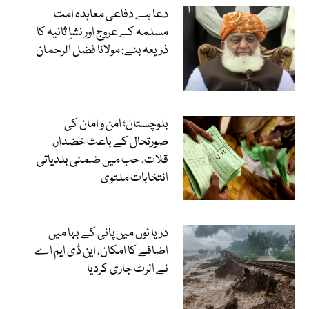
دعا ہے دفاعی معاہدہ امت
مسلمہ کے عروج اور نشاِ ثانیہ کا
ذریعہ بنے: مولانا فضل الرحمان
بلوچستان؛ امن و امان کی
صورتحال کے باعث خضدار،
قلات، حب میں ضمنی بلدیاتی
انتخابات ملتوی
دریا ئوں میں پانی کے بہا میں
اضافے کا امکان، این ڈی ایم اے
نے الرٹ جاری کردیا