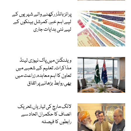
پرائز بانڈز رکھنے والے شہریوں کے
لیے اہم خبر، کمرشل بینکوں کے
لیے نئی ہدایات جاری
ویلنگٹن میں پاک نیوزی لینڈ
مذاکرات، تعلیم کے شعبے میں
تعاون کا اہم معاہدہ، زراعت میں
بھی روابط بڑھانے پر اتفاق
لانگ مارچ کی تیاریاں،تحریک
انصاف کا حکمران اتحاد سے
رابطوں کا فیصلہ