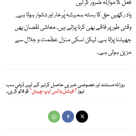
فعل کا موازنہ ضرور کر لیں
یاد رکھیں حق کا رستہ ہمیشہ پُرخار اور دشوار ہوتا ہے,
وقتی طور پر فاقے بھی کرنا پڑتے ہیں، معاشی نقصان بھی
جھیلنا پڑتا ہے، لیکن اسکی منزل عظمت و جلال سے
مزین ہوتی ہے۔
روزانہ مستند اور خصوصی خبریں حاصل کرنے کے لیے ڈیلی سب
نیوز
"آفیشل واٹس ایپ چینل"
کو فالو کریں۔