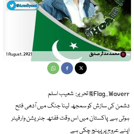
محمد مد ثر صدیق
1 August, 2021
تحریر: شعیب اسلم @Flag_Waverr
‏دشمن کی سازش کو سمجھ لینا جنگ میں آدھی فتح
ہوتی ہے پاکستان میں اس وقت ففتھ جنریشن وارفیئر
اپنے عروج پر پہنچ چکی ہے