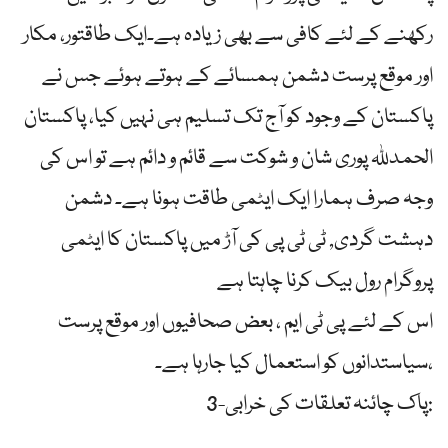
رکھنے کے لئے کافی سے بھی زیادہ ہے۔ایک طاقتور، مکار
اور موقع پرست دشمن ہمسائے کے ہوتے ہوئے جس نے
پاکستان کے وجود کو آج تک تسلیم ہی نہیں کیا، پاکستان
الحمدللہ پوری شان و شوکت سے قائم و دائم ہے تو اس کی
وجہ صرف ہمارا ایک ایٹمی طاقت ہونا ہے۔ دشمن
دہشت گردی, ٹی ٹی پی کی آڑ میں پاکستان کا ایٹمی
پروگرام رول بیک کرنا چاہتا ہے
اس کے لئے پی ٹی ایم ، بعض صحافیوں اور موقع پرست
سیاستدانوں کو استعمال کیا جارہا ہے۔،
3-پاک چائنہ تعلقات کی خرابی: