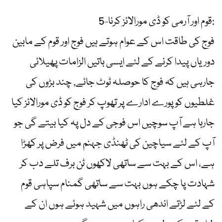
5-قوم اور آرمی کو ڈی مورالائز کرنا:
فوج کی طاقت اس کے عوام ہوتے ہیں فوج اور قوم کے مابین
دوریاں ‏پیدا کرنے کے لئے ایسی باتیں الزامات پھیلائی
جارہی ہیں کہ فوج کا حوصلہ ٹوٹ جائے, چند بڑوں کی
غلطیوں کو پورے ادارے پر تھوپ کر فوج کو ڈی مورالائز کیا
جارہا ہے آپ سوچیں اس فوجی کے دل پہ کیا بیتے گی جو
آپ کے لئے سیاچین کی ٹھنڈی جہنم میں فرض پر کھڑا
‏ہے، اس کے بہت سے ساتھی لاکھوں ٹن برف تلے دب کر
شہادت پا چکے ہوں بہت سے ساتھی گمنام سپاہی قوم
کے لئے لڑتے اندھی راہوں میں شہید ہوئے ہوں ان کے