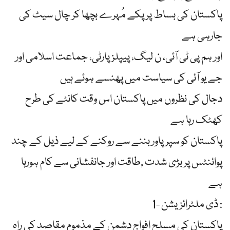
پاکستان کی بساط پر پکے مُہرے بچھا کر چال سیٹ کی
جارہی ہے
اور ہم پی ٹی آئی، ن لیگ، پیپلزپارٹی، جماعت اسلامی اور
جے یو آئی کی سیاست میں پھنسے ہوئے ہیں
‏دجال کی نظروں میں پاکستان اس وقت کانٹے کی طرح
کھٹک رہا ہے
پاکستان کو سپر پاور بننے سے روکنے کے لیے ذیل کے چند
پوائنٹس پر بڑی شدت ,طاقت اور جانفشانی سے کام ہورہا
ہے
1- ڈی ملٹرائزیشن :
پاکستان کی مسلح افواج دشمن کے مذموم مقاصد کی راہ