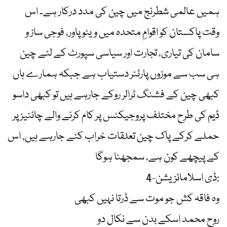
ہمیں عالمی شطرنج میں چین کی مدد درکار ہے۔ اس
وقت پاکستان کو اقوامِ متحدہ میں ویٹو پاور، فوجی ساز و
سامان کی تیاری، تجارت اور سیاسی سپورٹ کے لئے ‏چین
ہی سب سے موزوں پارٹنر دستیاب ہے جبکہ ہمارے ہاں
کبھی چین کے فشنگ ٹرالر روکے جارہے ہیں تو کبھی داسو
ڈیم کی طرح مختلف پروجیکٹس پر کام کرنے والے چائنیز پر
حملے کرکے پاک چین تعلقات خراب کئے جارہے ہیں, اس
کے پیچھے کون ہے، سمجھنا ہوگا
4-ڈی اسلامائزیشن:
‏وہ فاقہ کش جو موت سے ڈرتا نہیں کبھی
روحِ محمد اسکے بدن سے نکال دو