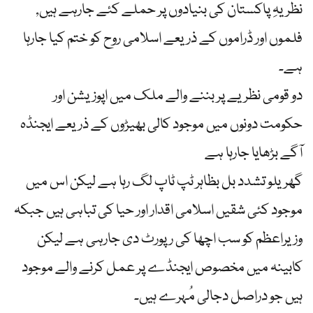
نظریہِ پاکستان کی بنیادوں پر حملے کئے جارہے ہیں,
فلموں اور ڈراموں کے ذریعے اسلامی روح کو ختم کیا جارہا
ہے۔
دو قومی نظریے پر بننے والے ملک میں اپوزیشن اور
حکومت دونوں میں موجود کالی بھیڑوں کے ذریعے ایجنڈہ
آگے بڑھایا جارہا ہے
گھریلو تشدد بل بظاہر ٹپ ٹاپ لگ رہا ہے لیکن اس میں
موجود کئی شقیں اسلامی اقدار اور حیا ‏کی تباہی ہیں جبکہ
وزیراعظم کو سب اچھا کی رپورٹ دی جارہی ہے لیکن
کابینہ میں مخصوص ایجنڈے پر عمل کرنے والے موجود
ہیں جو دراصل دجالی مُہرے ہیں۔