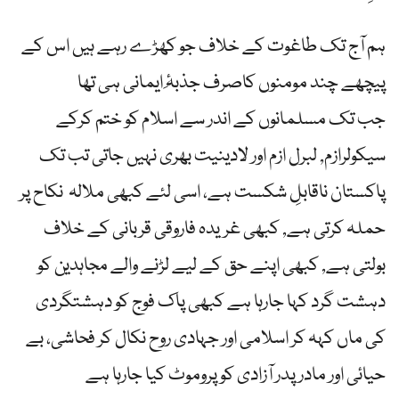
ہم آج تک طاغوت کے خلاف جو کھڑے رہے ہیں اس کے
پیچھے چند مومنوں کاصرف جذبۂِ ایمانی ہی تھا
جب تک مسلمانوں کے اندر سے اسلام کو ختم کرکے
سیکولرازم, لبرل ازم اور لادینیت بھری نہیں جاتی تب تک
پاکستان ناقابلِ شکست ‏ہے، اسی لئے کبھی ملالہ نکاح پر
حملہ کرتی ہے, کبھی غریدہ فاروقی قربانی کے خلاف
بولتی ہے, کبھی اپنے حق کے لیے لڑنے والے مجاہدین کو
دہشت گرد کہا جارہا ہے کبھی پاک فوج کو دہشتگردی
کی ماں کہہ کر اسلامی اور جہادی روح نکال کر فحاشی، بے
حیائی اور مادر پدر آزادی کو پروموٹ ‏کیا جارہا ہے