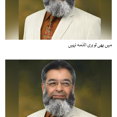
میں بھی تو بری الذمہ نہیں