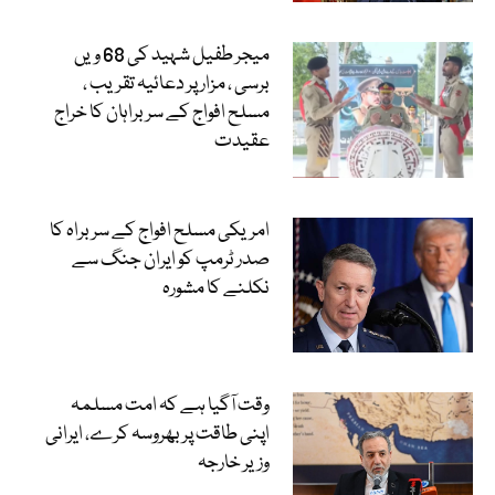
میجر طفیل شہید کی 68 ویں
برسی ، مزار پر دعائیہ تقریب ،
مسلح افواج کے سربراہان کا خراج
عقیدت
امریکی مسلح افواج کے سربراہ کا
صدر ٹرمپ کو ایران جنگ سے
نکلنے کا مشورہ
وقت آگیا ہے کہ امت مسلمہ
اپنی طاقت پر بھروسہ کرے، ایرانی
وزیر خارجہ