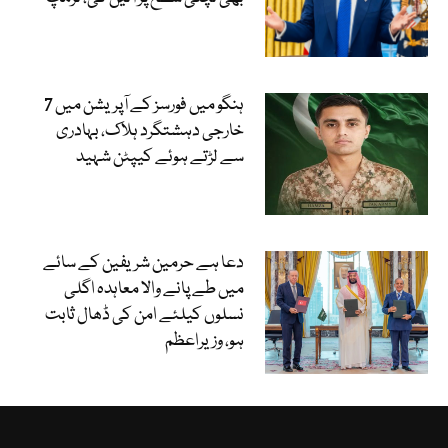
ہنگو میں فورسز کے آپریشن میں 7
خارجی دہشتگرد ہلاک، بہادری
سے لڑتے ہوئے کیپٹن شہید
دعا ہے حرمین شریفین کے سائے
میں طے پانے والا معاہدہ اگلی
نسلوں کیلئے امن کی ڈھال ثابت
ہو، وزیراعظم