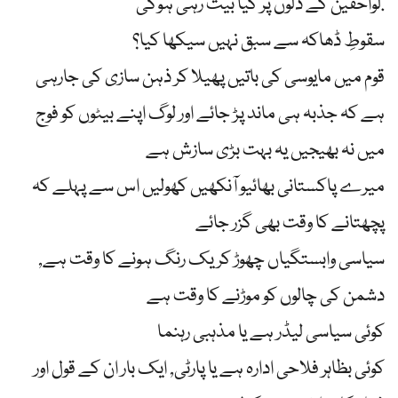
لواحقین کے دلوں پر کیا بیت رہی ہوگی.
سقوطِ ڈھاکہ سے سبق نہیں سیکھا کیا؟
قوم میں مایوسی کی باتیں پھیلا کر ذہن سازی کی جارہی
ہے کہ جذبہ ہی ماند پڑ جائے اور لوگ اپنے بیٹوں کو فوج
میں نہ بھیجیں یہ بہت بڑی سازش ہے
میرے پاکستانی بھائیو آنکھیں کھولیں ‏اس سے پہلے کہ
پچھتانے کا وقت بھی گزر جائے
سیاسی وابستگیاں چھوڑ کر یک رنگ ہونے کا وقت ہے,
دشمن کی چالوں کو موڑنے کا وقت ہے
کوئی سیاسی لیڈر ہے یا مذہبی رہنما
کوئی بظاہر فلاحی ادارہ ہے یا پارٹی, ایک بار ان کے قول اور