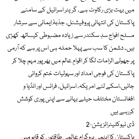
میں بہت بڑی رکاوٹ ہے، گریٹر اسرائیل کے سامنے
پاکستان کی انتہائی پروفیشنل، جذبۂِ ایمانی سے سرشار
مسلح افواج سدِ سکندر سے زیادہ مضبوطی کیساتھ کھڑی
ہیں۔ دشمن کا سب سے پہلا حملہ ہی اس پر ہے کہ آرمی
پر جھوٹے الزامات لگا کر ‏اقوامِ عالم میں بھرپور مہم چلا کر
پاکستان کی فوجی امداد اور سہولیات ختم کروائی
جائیں،اسکے لئے امریکہ، اسرائیل، فرانس اور انڈیا و
افغانستان مختلف حیلے بہانے سے اپنی پوری کوشش
کررہے ہیں
2-ڈی نیوکلیئرائزیشن
پاکستان کا ایٹمی پروگرام عالمی طاقتوں کو قابو میں