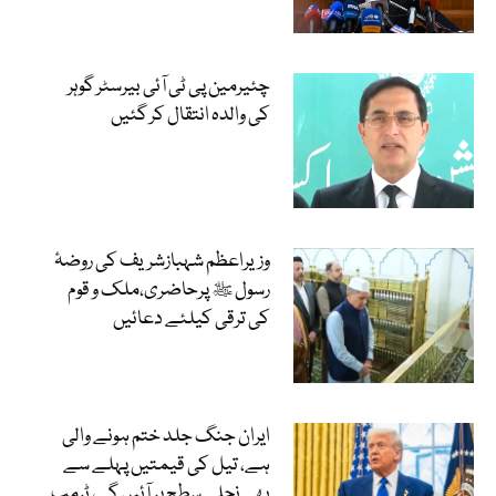
چئیرمین پی ٹی آئی بیرسٹر گوہر
کی والدہ انتقال کر گئیں
وزیراعظم شہبازشریف کی روضۂ
رسول ﷺ پرحاضری،ملک و قوم
کی ترقی کیلئے دعائیں
ایران جنگ جلد ختم ہونے والی
ہے، تیل کی قیمتیں پہلے سے
بھی نچلی سطح پر آئیں گی، ٹرمپ