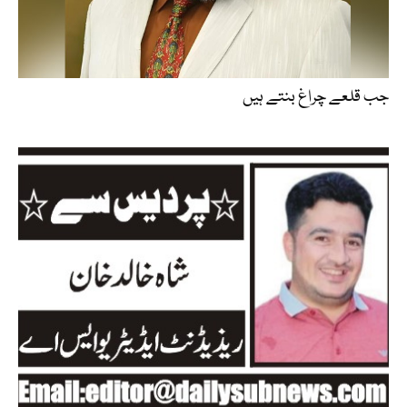
جب قلعے چراغ بنتے ہیں