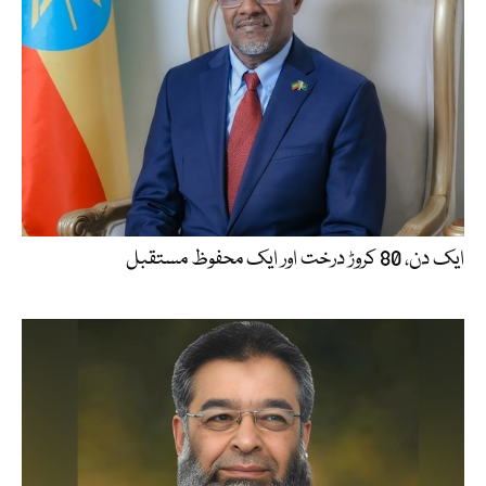
ایک دن، 80 کروڑ درخت اور ایک محفوظ مستقبل