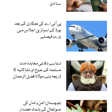
سنا دی
پی آئی اے کی نجکاری کے بعد
بورڈ کے اہم ترین اجلاس میں
بڑے فیصلے
دعا ہے دفاعی معاہدہ امت
مسلمہ کے عروج اور نشاِ ثانیہ کا
ذریعہ بنے: مولانا فضل الرحمان
بلوچستان؛ امن و امان کی
صورتحال کے باعث خضدار،