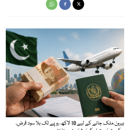
بیرون ملک جانے کے لیے 10 لاکھ روپے تک بلا سود قرض،