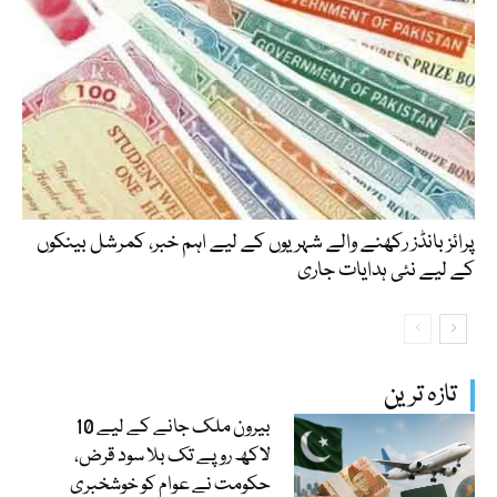
پرائز بانڈز رکھنے والے شہریوں کے لیے اہم خبر، کمرشل بینکوں
کے لیے نئی ہدایات جاری
تازہ ترین
بیرون ملک جانے کے لیے 10
لاکھ روپے تک بلا سود قرض،
حکومت نے عوام کو خوشخبری