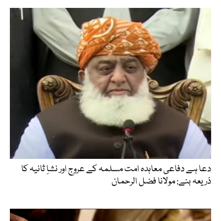
دعا ہے دفاعی معاہدہ امت مسلمہ کے عروج اور نشاِ ثانیہ کا
ذریعہ بنے: مولانا فضل الرحمان