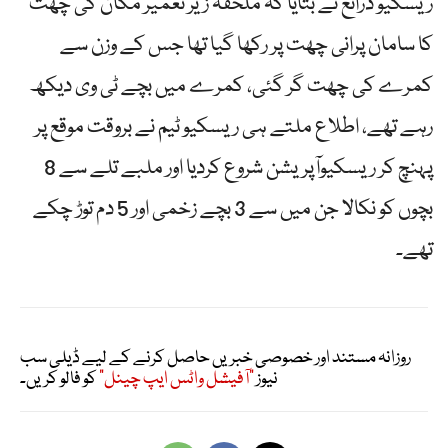
ریسکیو ذرائع نے بتایا کہ ملحقہ زیر تعمیر مکان کی چھت
کا سامان پرانی چھت پر رکھا گیا تھا جس کے وزن سے
کمرے کی چھت گر گئی، کمرے میں بچے ٹی وی دیکھ
رہے تھے، اطلاع ملتے ہی ریسکیو ٹیم نے بروقت موقع پر
پہنچ کر ریسکیوآپریشن شروع کردیا اور ملبے تلے سے 8
بچوں کو نکالا جن میں سے 3 بچے زخمی اور 5 دم توڑ چکے
تھے۔
روزانہ مستند اور خصوصی خبریں حاصل کرنے کے لیے ڈیلی سب
نیوز
"آفیشل واٹس ایپ چینل"
کو فالو کریں۔