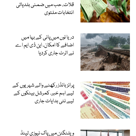
قلات، حب میں ضمنی بلدیاتی
انتخابات ملتوی
دریا ئوں میں پانی کے بہا میں
اضافے کا امکان، این ڈی ایم اے
نے الرٹ جاری کردیا
پرائز بانڈز رکھنے والے شہریوں کے
لیے اہم خبر، کمرشل بینکوں کے
لیے نئی ہدایات جاری
ویلنگٹن میں پاک نیوزی لینڈ