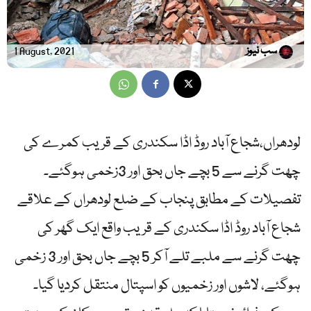
سب نیوز
1 August, 2021
لودھراں،شجاع آباد روڈ اڈا سکندری کے قریب کمرے کی
چھت گرنے سے 5 بچے جاں بحق اور 3زخمی ہوگئے۔
تفصیلات کے مطابق پنجاب کے ضلع لودھراں کے علاقے
شجاع آباد روڈ اڈا سکندری کے قریب واقع ایک گھر کی
چھت گرنے سے ملبے تلے آکر 5 بچے جاں بحق اور 3 زخمی
ہوگئے، لاشوں اور زخمیوں کو اسپتال منتقل کردیا گیا۔