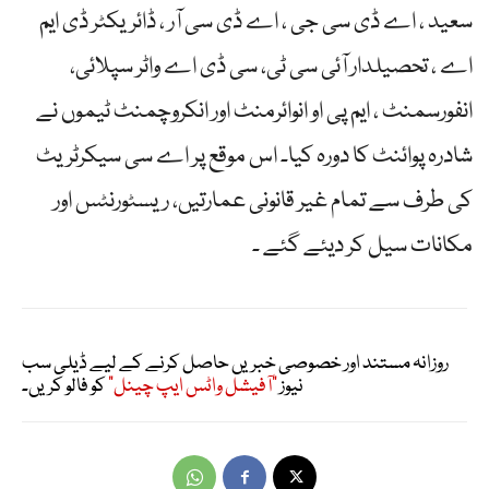
سعید ، اے ڈی سی جی ، اے ڈی سی آر ، ڈائریکٹر ڈی ایم
اے ، تحصیلدار آئی سی ٹی، سی ڈی اے واٹر سپلائی،
انفورسمنٹ ، ایم پی او انوائرمنٹ اور انکروچمنٹ ٹیموں نے
شادرہ پوائنٹ کا دورہ کیا۔ اس موقع پر اے سی سیکرٹریٹ
کی طرف سے تمام غیر قانونی عمارتیں، ریسٹورنٹس اور
مکانات سیل کر دیئے گئے ۔
روزانہ مستند اور خصوصی خبریں حاصل کرنے کے لیے ڈیلی سب
نیوز
"آفیشل واٹس ایپ چینل"
کو فالو کریں۔