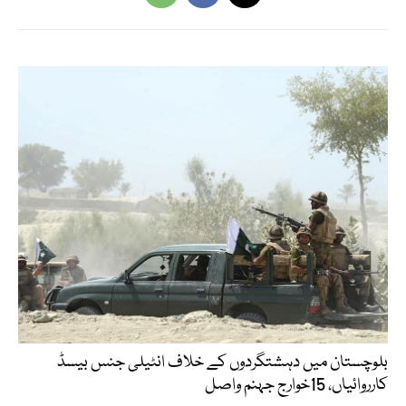
بلوچستان میں دہشتگردوں کے خلاف انٹیلی جنس بیسڈ
کارروائیاں، 15خوارج جہنم واصل