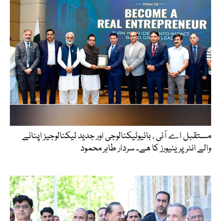
مستقبل اے آئی ، بائیوٹیکنالوجی اور جدید ٹیکنالوجیز اپنانے
والے انٹرپرینیورز کا ھے۔ سردار طاہر محمود