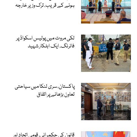
ہونے کے قریب، ترک وزیر خارجہ
لکی مروت میں پولیس اسکواڈ پر
فائرنگ، ایک اہلکار شہید
پاکستان، سری لنکا میں سیاحتی
تعاون بڑھانے پر اتفاق
قانون کی حکمرانی، قومی اتحاد اور