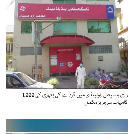
رازی ہسپتال راولپنڈی میں گردے کی پتھری کی 1,000
کامیاب سرجریز مکمل