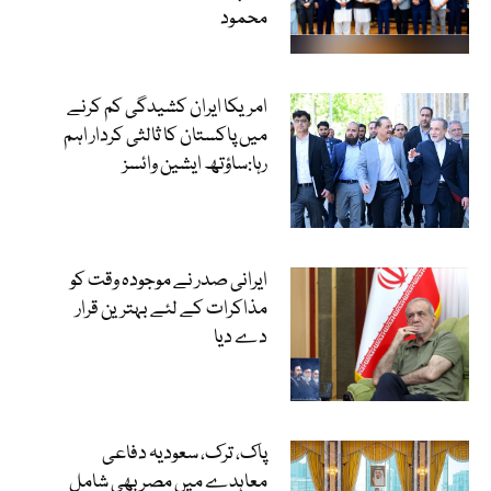
محمود
امریکا ایران کشیدگی کم کرنے
میں پاکستان کا ثالثی کردار اہم
رہا:ساؤتھ ایشین وائسز
ایرانی صدر نے موجودہ وقت کو
مذاکرات کے لئے بہترین قرار
دے دیا
پاک، ترک، سعودیہ دفاعی
معاہدے میں مصر بھی شامل