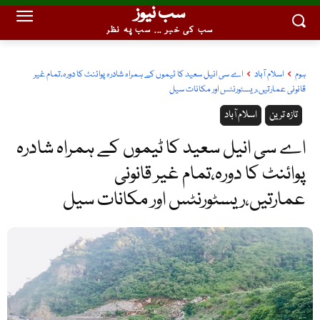
سب نیوز
سب کی خبر ... سب پہ نظر
ہوم
اسلام آباد
اے سی انیل سعید کا ٹیموں کے ہمراہ شادرہ پوائنٹ کا دورہ،تمام غیر
قانونی عمارتیں،ریسٹورنٹس اور مکانات سیل
تازہ ترین
اسلام آباد
اے سی انیل سعید کا ٹیموں کے ہمراہ شادرہ
پوائنٹ کا دورہ،تمام غیر قانونی
عمارتیں،ریسٹورنٹس اور مکانات سیل