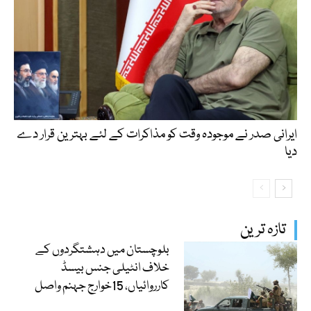
ایرانی صدر نے موجودہ وقت کو مذاکرات کے لئے بہترین قرار دے
دیا
تازہ ترین
بلوچستان میں دہشتگردوں کے
خلاف انٹیلی جنس بیسڈ
کارروائیاں، 15خوارج جہنم واصل