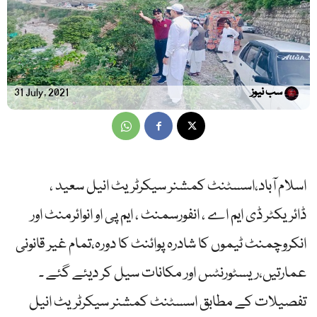
سب نیوز
31 July, 2021
اسلام آباد،اسسٹنٹ کمشنر سیکرٹریٹ انیل سعید ،
ڈائریکٹر ڈی ایم اے ، انفورسمنٹ ، ایم پی او انوائرمنٹ اور
انکروچمنٹ ٹیموں کا شادرہ پوائنٹ کا دورہ،تمام غیر قانونی
عمارتیں،ریسٹورنٹس اور مکانات سیل کر دیئے گئے ۔
تفصیلات کے مطابق اسسٹنٹ کمشنر سیکرٹریٹ انیل