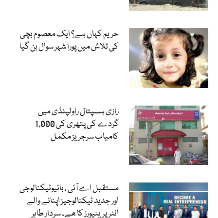
حریم کہاں ہے؟ ایک معصوم بچی
کی تلاش میں پورا شہر سوال بن گیا
رازی ہسپتال راولپنڈی میں
گردے کی پتھری کی 1,000
کامیاب سرجریز مکمل
مستقبل اے آئی ، بائیوٹیکنالوجی
اور جدید ٹیکنالوجیز اپنانے والے
انٹرپرینیورز کا ھے۔ سردار طاہر