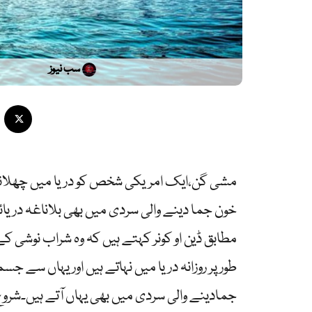
سب نیوز
مشی گن،ایک امریکی شخص کو دریا میں چھلانگ
خون جما دینے والی سردی میں بھی بلاناغہ دری
مطابق ڈین او کونر کہتے ہیں کہ وہ شراب نوشی کے
طور پر روزانہ دریا میں نہاتے ہیں اور یہاں سے جسم