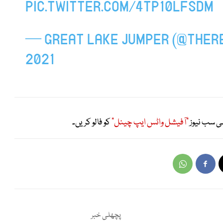
PIC.TWITTER.COM/4TP10LFSDM
— GREAT LAKE JUMPER (@THER
2021
ی سب نیوز
"آفیشل واٹس ایپ چینل"
کو فالو کریں۔
پچھلی خبر