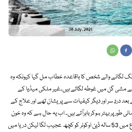
30 July, 2021
 لگانے والے شخص کا باقاعدہ خطاب مل گیا کیونکہ وہ
ائے مشی گن میں غوطہ لگاتے ہیں۔غیر ملکی میڈیا کے
 بعد دردِ سر اور دیگر کیفیات سے پریشان تھے اور علاج کے
انی طور پر بہتر ہوکر باہرآتے ہیں۔ اب یہ حال ہے کہ وہ خون
جمادینے والی سردی میں بھی یہاں آتے ہیں۔شروع میں 53 سالہ ڈین اوکونر کو کچھ عجیب لگا لیکن دریا میں