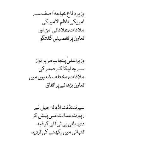
وزیر دفاع خواجہ آصف سے
امریکی ناظم الامور کی
ملاقات،علاقائی امن اور
تعاون پر تفصیلی گفتگو
وزیراعلیٰ پنجاب مریم نواز
سے جائیکا کے صدر کی
ملاقات، مختلف شعبوں میں
تعاون بڑھانے پر اتفاق
سپرنٹنڈنٹ اڈیالہ جیل نے
رپورٹ عدالت میں پیش کر
دی، بانی پی ٹی آئی کو قید
تنہائی میں رکھنے کی تردید