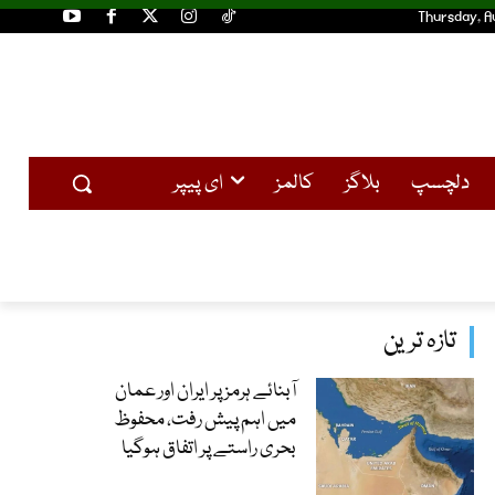
Thursday, A
دلچسپ
بلاگز
کالمز
ای پیپر
تازہ ترین
آبنائے ہرمز پر ایران اور عمان
میں اہم پیش رفت، محفوظ
بحری راستے پر اتفاق ہوگیا