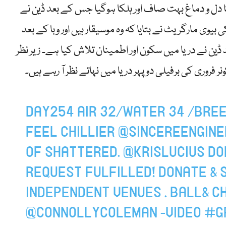
ا دل و دماغ بہت صاف اور ہلکا ہوگیا جس کے بعد ڈین نے
 بیوی مارگریٹ نے بتایا کہ وہ موسیقار ہیں اور وبا کے بعد
ڈین نے دریا میں سکون اور اطمینان تلاش کیا ہے۔ زیر نظر
 فروری کی برفیلی دوپہر دریا میں نہاتے نظر آ رہے ہیں۔
DAY254 AIR 32/WATER 34 /BREE
FEEL CHILLIER
@SINCEREENGINE
OF SHATTERED.
@KRISLUCIUS
DO
REQUEST FULFILLED! DONATE & 
INDEPENDENT VENUES . BALL& C
@CONNOLLYCOLEMAN
-VIDEO
#G