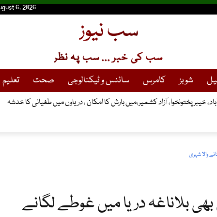
ugust 6, 2026
سب نیوز
سب کی خبر ... سب پہ نظر
یل
شوبز
کامرس
سائنس و ٹیکنالوجی
صحت
تعلیم
نے والا شہری
بھی بلاناغہ دریا میں غوطے لگانے