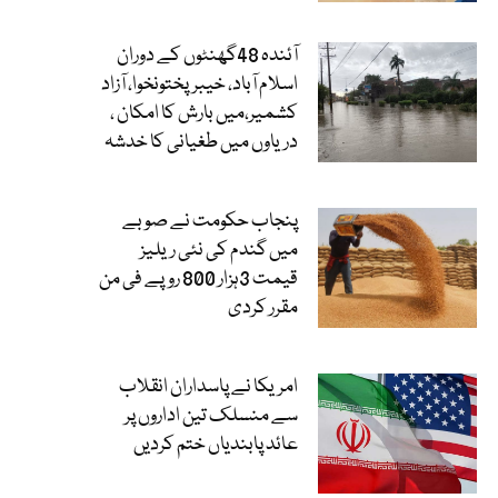
آئندہ 48گھنٹوں کے دوران
اسلام آباد، خیبرپختونخوا، آزاد
کشمیر،میں بارش کا امکان ،
دریاوں میں طغیانی کا خدشہ
پنجاب حکومت نے صوبے
میں گندم کی نئی ریلیز
قیمت 3ہزار 800 روپے فی من
مقرر کردی
امریکا نے پاسداران انقلاب
سے منسلک تین اداروں پر
عائد پابندیاں ختم کردیں