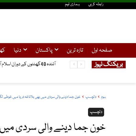
رابطہ کریں
ہماری ٹیم
صفحہ اول
تازہ ترین
پاکستان
دنیا
کھ
بریکنگ نیوز
آئندہ 48گھنٹوں کے دوران اسلام آباد، خیبرپختونخوا، آزاد کشمیر،میں بارش کا امکان ، دریاوں میں طغیانی کا خدشہ
ہوم
دلچسپ
خون جما دینے والی سردی میں بھی بلاناغہ دریا میں غوطے لگا
دلچسپ
خون جما دینے والی سردی میں 