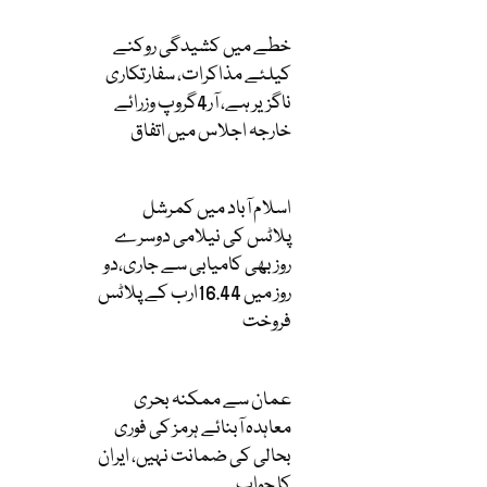
خطے میں کشیدگی روکنے
کیلئے مذاکرات، سفارتکاری
ناگزیر ہے، آر4گروپ وزرائے
خارجہ اجلاس میں اتفاق
اسلام آباد میں کمرشل
پلاٹس کی نیلامی دوسرے
روز بھی کامیابی سے جاری،دو
روز میں 16.44ارب کے پلاٹس
فروخت
عمان سے ممکنہ بحری
معاہدہ آبنائے ہرمز کی فوری
بحالی کی ضمانت نہیں، ایران
کا جواب