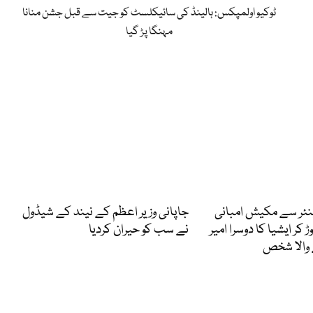
ٹوکیو اولمپکس: ہالینڈ کی سائیکلسٹ کو جیت سے قبل جشن منانا
مہنگا پڑ گیا
نئر سے مکیش امبانی
جاپانی وزیر اعظم کے نیند کے شیڈول
کر ایشیا کا دوسرا امیر
نے سب کو حیران کردیا
ے والا شخص