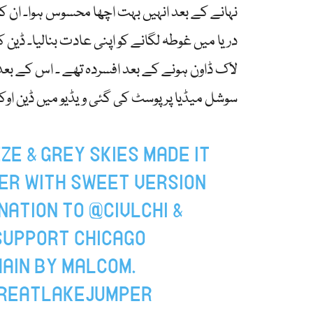
نہانے کے بعد انہیں بہت اچھا محسوس ہوا۔ ان ک
دریا میں غوطہ لگانے کو اپنی عادت بنالیا۔ ڈین کی
لاک ڈاون ہونے کے بعد افسردہ تھے ۔ اس کے بعد 
سوشل میڈیا پر پوسٹ کی گئی ویڈیو میں ڈین اوکونر
ZE & GREY SKIES MADE IT
ER
WITH SWEET VERSION
NATION TO
@CIVLCHI
&
SUPPORT CHICAGO
HAIN BY MALCOM.
REATLAKEJUMPER