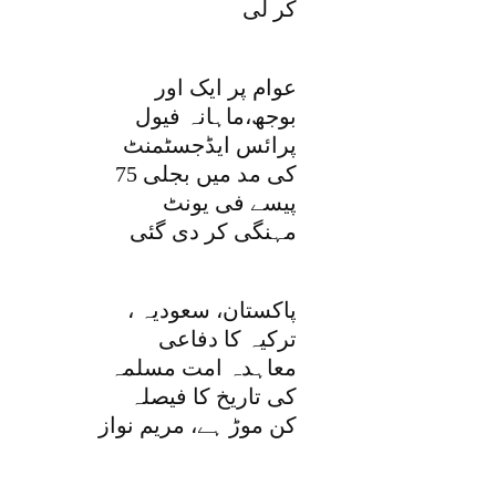
کر لی
عوام پر ایک اور
بوجھ،ماہانہ فیول
پرائس ایڈجسٹمنٹ
کی مد میں بجلی 75
پیسے فی یونٹ
مہنگی کر دی گئی
پاکستان، سعودیہ ،
ترکیہ کا دفاعی
معاہدہ امت مسلمہ
کی تاریخ کا فیصلہ
کن موڑ ہے، مریم نواز