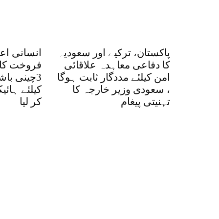
پاکستان، ترکیے اور سعودیہ
انسانی اع
کا دفاعی معاہدہ علاقائی
فروخت کا 
امن کیلئے مددگار ثابت ہوگا
3چینی با
، سعودی وزیر خارجہ کا
کیلئے ہائ
تہنیتی پیغام
کر لیا