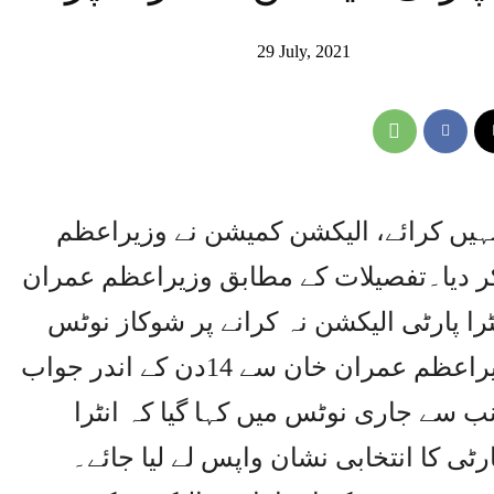
29 July, 2021
 نہیں کرائے، الیکشن کمیشن نے وزیراعظم
ر دیا۔تفصیلات کے مطابق وزیراعظم عمران
را پارٹی الیکشن نہ کرانے پر شوکاز نوٹس
جاری کیا گیا۔الیکشن کمیشن نے وزیراعظم عمران خان سے 14دن کے اندر جواب
 سے جاری نوٹس میں کہا گیا کہ انٹرا
ارٹی کا انتخابی نشان واپس لے لیا جائے۔