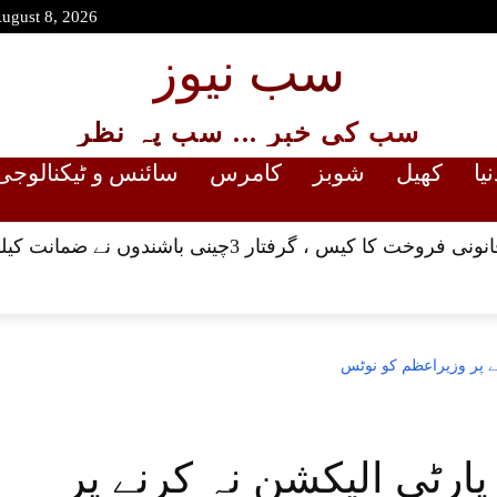
August 8, 2026
سب نیوز
سب کی خبر ... سب پہ نظر
نیا
کھیل
شوبز
کامرس
سائنس و ٹیکنالوجی
رفتار 3چینی باشندوں نے ضمانت کیلئے ہائیکورٹ سے رجوع کر لیا
نے پر وزیراعظم کو نوٹس
پارٹی الیکشن نہ کرنے پر