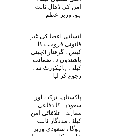
امن کی ڈھال ثابت
ہو، وزیراعظم
انسانی اعضا کی غیر
قانونی فروخت کا
کیس ، گرفتار 3چینی
باشندوں نے ضمانت
کیلئے ہائیکورٹ سے
رجوع کر لیا
پاکستان، ترکیے اور
سعودیہ کا دفاعی
معاہدہ علاقائی امن
کیلئے مددگار ثابت
ہوگا ، سعودی وزیر