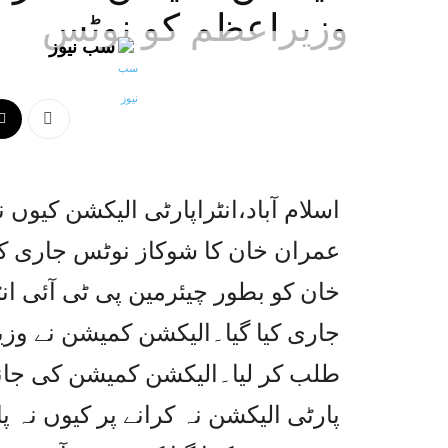
وزیراعظم کو نوٹس
سب نیوز
اسلام آباد،انٹراپارٹی الیکشن کیوں
عمران خان کا شوکاز نوٹس جاری ک
خان کو بطور چیئرمین پی ٹی آئی انٹ
طلب کر لیا۔الیکشن کمیشن کی جانب
پارٹی الیکشن نہ کرانے پر کیوں نہ پ