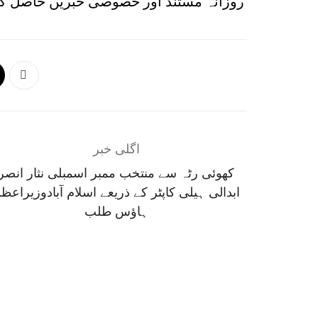
روزانہ مستند اور خصوصی خبریں حاصل کر
اگلی خبر
کھوئی رٹہ سے منتخب ممبر اسمبلی نثار انصر
ابدالی ہیلی کاپٹر کے ذریعے اسلام آبادوزیراعظ
ہاؤس طلب