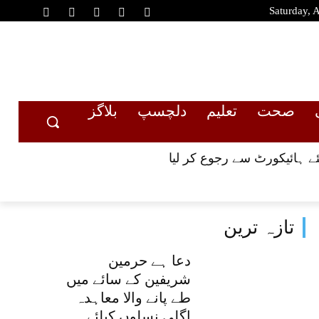
Saturday, 
صحت
تعلیم
دلچسپ
بلاگز
تازہ ترین
دعا ہے حرمین
شریفین کے سائے میں
طے پانے والا معاہدہ
اگلی نسلوں کیلئے