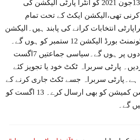
نوٹس میں کہا گیا کہ پی ٹی آئی نے 13جون 2021 کو انٹرا پارٹی الیکشن کی
کرنی تھی،الیکشن ایکٹ کے تحت تمام
پارٹی انتخابات کرانے کی پابند ہیں۔الیکشن
کمیشن کے مطابق ملک بھر میں کینٹونمنٹ بورڈ الیکشن 12 ستمبر کو ہوں گے۔
کینٹونمنٹ بورڈ الیکشن جماعتی بنیادوں پر ہوں گے۔سیاسی جماعتیں 7اگست
دیں۔ پارٹی سربراہ ٹکٹ خود یا تجویز کئے
تا ہے۔پارٹی سربراہ جسے ٹکٹ جاری کرنے کے
لئے نامزد کرے اسکی تفصیلات الیکشن کمیشن کو بھی ارسال کرے۔ 13 اگست کو
یں گے۔