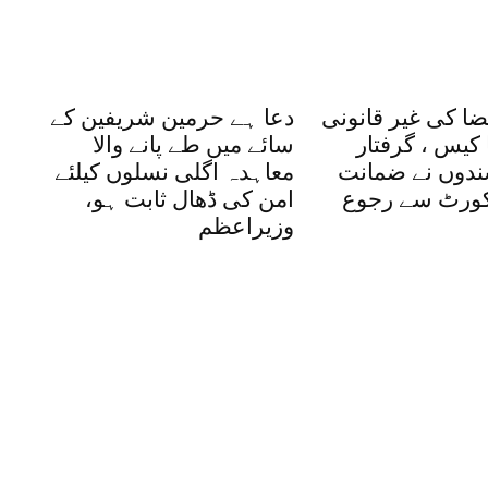
ضا کی غیر قانونی
دعا ہے حرمین شریفین کے
کیس ، گرفتار
سائے میں طے پانے والا
شندوں نے ضمانت
معاہدہ اگلی نسلوں کیلئے
یکورٹ سے رجوع
امن کی ڈھال ثابت ہو،
وزیراعظم