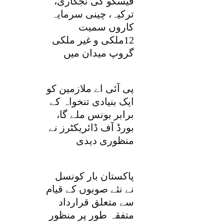
فیسکو کی نجکاری،
ترکیہ، چینی سرمایہ
کاروں سمیت
12ملکی و غیر ملکی
گروپ میدان میں
پی آئی اے ملازمین کو
ایک بنیادی تنخواہ کے
برابر بونس ملے گا،
بورڈ آف ڈائریکٹرز نے
منظوری دیدی
پاکستان بار کونسل
نے نئے صوبوں کے قیام
سے متعلق قرارداد
متفقہ طور پر منظور