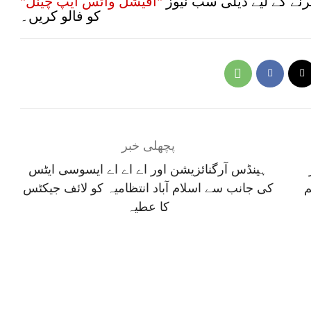
نے کے لیے ڈیلی سب نیوز
"آفیشل واٹس ایپ چینل"
کو فالو کریں۔
پچھلی خبر
ہینڈس آرگنائزیشن اور اے اے اے ایسوسی ایٹس
م
کی جانب سے اسلام آباد انتظامیہ کو لائف جیکٹس
کا عطیہ