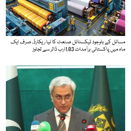
مسائل کے باوجود ٹیکسٹائل صنعت کا نیا ریکارڈ، صرف ایک
ماہ میں پاکستانی برآمدات 1.83ارب ڈالر سے تجاوز