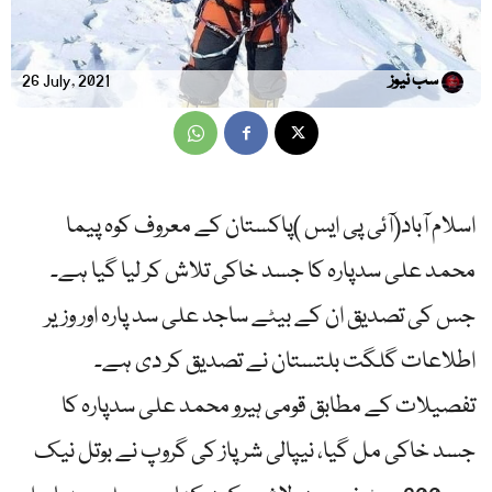
سب نیوز
26 July, 2021
اسلام آباد(آئی پی ایس )پاکستان کے معروف کوہ پیما
محمد علی سدپارہ کا جسد خاکی تلاش کر لیا گیا ہے۔
جس کی تصدیق ان کے بیٹے ساجد علی سد پارہ اور وزیر
اطلاعات گلگت بلتستان نے تصدیق کر دی ہے۔
تفصیلات کے مطابق قومی ہیرو محمد علی سدپارہ کا
جسد خاکی مل گیا، نیپالی شرپاز کی گروپ نے بوتل نیک