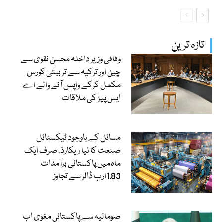
تازہ ترین
وفاقی وزیر داخلہ محسن نقوی سے
چین اور ترکیہ سے تربیتی کورس
مکمل کرکے واپس آنے والے اے
ایس پیز کی ملاقات
مسائل کے باوجود ٹیکسٹائل
صنعت کا نیا ریکارڈ، صرف ایک
ماہ میں پاکستانی برآمدات
1.83ارب ڈالر سے تجاوز
صومالیہ سے پاکستانی مغوی اب