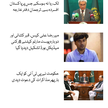
تک رہا نہ ہوسکے جس پر پاکستان
افسردہ ہے، ترجمان دفتر خارجہ
میر رضا علی کیس، قبر کشائی اور
دوبارہ پوسٹ مارٹم کیلئے 8رکنی
میڈیکل بورڈ تشکیل دیدیا گیا
حکومت نے پی ٹی آئی کو ایک
بارپھر مذاکرات کی دعوت دیدی