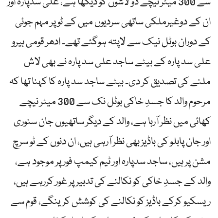
سے 300 میٹر نیچے دو لاشوں کو دیکھا ہے، علی سدپارہ اور
ان کے دوغیرملکی ساتھی سردیوں میں کے ٹو پر مہم جوئی
کے دوران بوٹل نیک سے لاپتہ ہوگئے تھے۔ ادھر قومی ہیرو
علی سد پارہ کے بیٹے ساجد علی سد پارہ نے بھی لاش
ملنے کی تصدیق کر دی۔ بیٹے ساجد سد پارہ کا کہنا تھا کہ
مرحوم والد کا جسدِ خاکی بوٹل نک سے 300 میٹر نیچے
کھائی میں نظر آرہا ہے، والد کے دیگر ساتھیوں جان سنوری
اور جان پابلو کی باڈیز بھی نظر آرہی ہیں، ان دنوں کے ٹو سرچ
مشن پر ہیں، ساجد سدپارہ اور ٹیم کیمپ فور پر موجود ہے،
والد کے جسدِ خاکی کو نکالنے کی تدبیر پر غور کررہے ہیں،
ریسکیو کرکے باڈیز کو نکالنے کی کوشش کرینگے، قوم سے