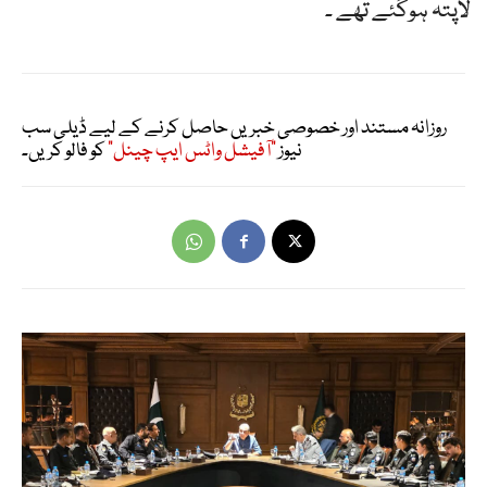
لاپتہ ہوگئے تھے ۔
روزانہ مستند اور خصوصی خبریں حاصل کرنے کے لیے ڈیلی سب
نیوز
"آفیشل واٹس ایپ چینل"
کو فالو کریں۔