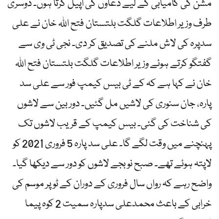
مشن کی کامیابی کے لیے دعاوں کی اپیل کرتا ہوں۔ دوسری
طرف وزیر اطلاعات گلگت بلتستان فتح اللہ خان نے علی
سدپرہ کی لاش ملنے کی تصدیق کر دی۔ نجی ٹی وی سے
گفتگو کرتے ہوئے وزیر اطلاعات گلگت بلتستان فتح اللہ
خان نے کہا ہے کہ کے ٹی بیس کیمپ فور سے علی سد
پارہ، جان سنوری کی لاشیں مل گئیں۔ دور بین سے لاشوں
کی شناخت کی گئی۔ بیس کیمپ کے قریب لاشوں تک
پہنچنے میں وقت لگے گا۔ علی سد پارہ 5 فروری 2021 کو
لاپتہ ہوئے تھے۔ صبح نو بجے لاشوں کو دور سے دیکھا گیا۔
واضح رہے کہ رواں سال فروری کے دوران کے ٹو پر موسم کی
خرابی کے باعث محمدعلی سدپارہ سمیت 2 کوہ پیما