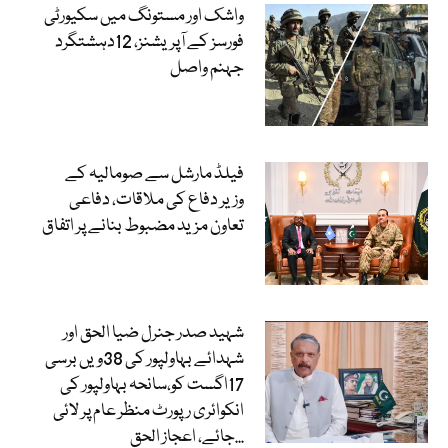
واشک اور مستونگ میں سکیورٹی
فورسز کے آپریشنز، 12دہشتگرد
جہنم واصل
فیلڈ مارشل سے صومالیہ کے
وزیر دفاع کی ملاقات، دفاعی
تعاون مزید مضبوط بنانے پر اتفاق
شہید صدر جنرل ضیا الحق اور
شہدائے بہاولپور کی 38ویں برسی
17اگست کو،سانحہ بہاولپور کی
انکوائری رپورٹ منظر عام پر لائی
جائے، اعجاز الحق...