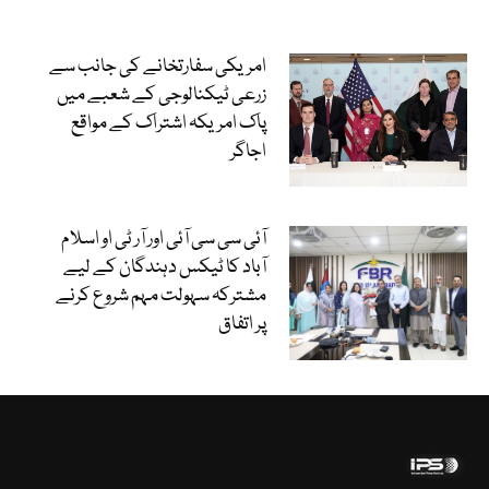
امریکی سفارتخانے کی جانب سے
زرعی ٹیکنالوجی کے شعبے میں
پاک امریکہ اشتراک کے مواقع
اجاگر
آئی سی سی آئی اور آر ٹی او اسلام
آباد کا ٹیکس دہندگان کے لیے
مشترکہ سہولت مہم شروع کرنے
پر اتفاق