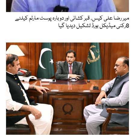
میر رضا علی کیس، قبر کشائی اور دوبارہ پوسٹ مارٹم کیلئے
8رکنی میڈیکل بورڈ تشکیل دیدیا گیا