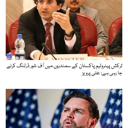
ترکش پیٹرولیم پاکستان کے سمندروں میں آف شور ڈرلنگ کرنے
جا رہی ہے: علی پرویز