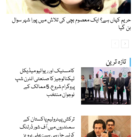
حریم کہاں ہے؟ ایک معصوم بچی کی تلاش میں پورا شہر سوال
بن گیا
تازہ ترین
کامسٹیک اور ریوائیو میڈیکل
ٹیکنالوجیز کا صنعتی انٹرن شپ
پروگرام شروع، 5 ممالک کے
نوجوان منتخب
ترکش پیٹرولیم پاکستان کے
سمندروں میں آف شور ڈرلنگ
کرنے جا رہی ہے: علی پرویز