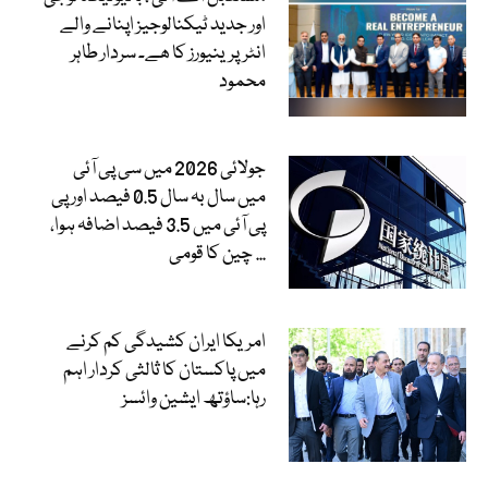
اور جدید ٹیکنالوجیز اپنانے والے
انٹرپرینیورز کا ھے۔ سردار طاہر
محمود
جولائی 2026 میں سی پی آئی
میں سال بہ سال 0.5 فیصد اور پی
پی آئی میں 3.5 فیصد اضافہ ہوا،
چین کا قومی...
امریکا ایران کشیدگی کم کرنے
میں پاکستان کا ثالثی کردار اہم
رہا:ساؤتھ ایشین وائسز