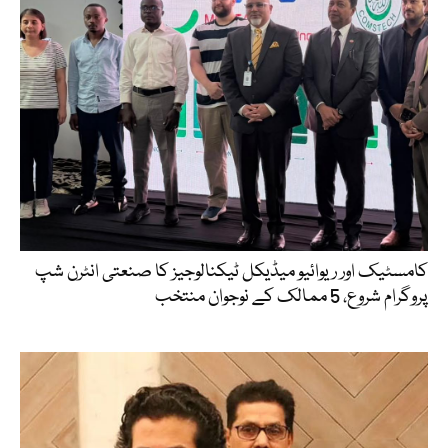
کامسٹیک اور ریوائیو میڈیکل ٹیکنالوجیز کا صنعتی انٹرن شپ
پروگرام شروع، 5 ممالک کے نوجوان منتخب