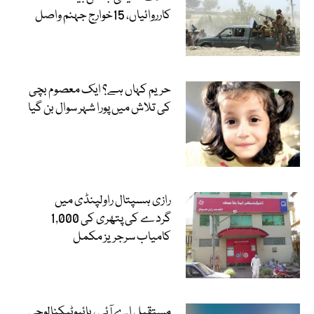
کارروائیاں، 15خوارج جہنم واصل
حریم کہاں ہے؟ ایک معصوم بچی
کی تلاش میں پورا شہر سوال بن گیا
رازی ہسپتال راولپنڈی میں
گردے کی پتھری کی 1,000
کامیاب سرجریز مکمل
مستقبل اے آئی ، بائیوٹیکنالوجی