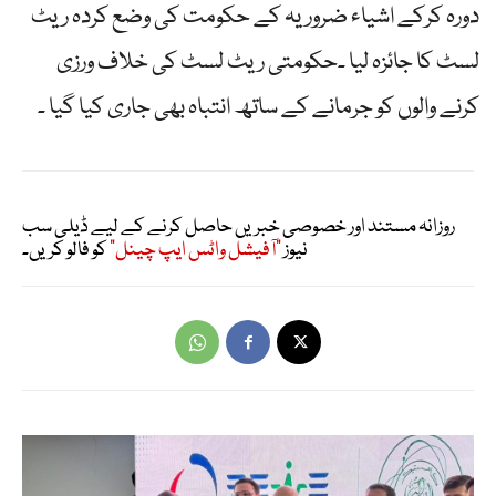
دورہ کرکے اشیاء ضروریہ کے حکومت کی وضع کردہ ریٹ
لسٹ کا جائزہ لیا ۔حکومتی ریٹ لسٹ کی خلاف ورزی
کرنے والوں کو جرمانے کے ساتھ انتباہ بھی جاری کیا گیا ۔
روزانہ مستند اور خصوصی خبریں حاصل کرنے کے لیے ڈیلی سب
نیوز
"آفیشل واٹس ایپ چینل"
کو فالو کریں۔