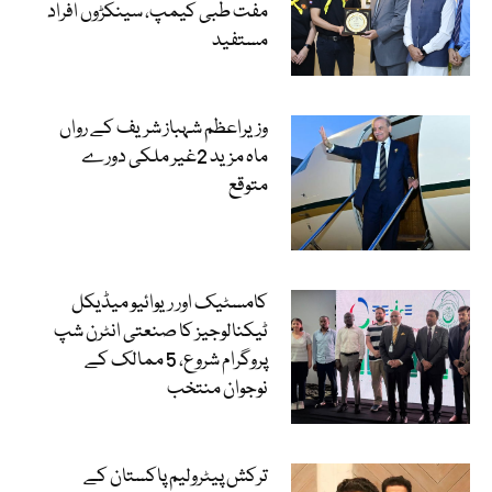
مفت طبی کیمپ، سینکڑوں افراد
مستفید
وزیراعظم شہباز شریف کے رواں
ماہ مزید 2غیر ملکی دورے
متوقع
کامسٹیک اور ریوائیو میڈیکل
ٹیکنالوجیز کا صنعتی انٹرن شپ
پروگرام شروع، 5 ممالک کے
نوجوان منتخب
ترکش پیٹرولیم پاکستان کے