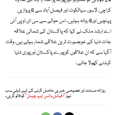
24 جولائی کو اسکردو ائیر پورٹ پر اسلام آباد کے علاوہ
کراچی، لاہور، سیالکوٹ اور فیصل آباد سے 6 پروازیں
پہنچیں اور6 روانہ ہوئیں۔ اس حوالے سے سی ای او پی آئی
اے ارشد ملک نے کہا کہ پاکستان کے شمالی علاقہ
جات دنیا کے خوبصورت ترین علاقے شمار ہوتے ہیں، وقت
آگیا ہے کہ ان علاقوں کو پورے پاکستان اور پوری دنیا
کیلئے کھولا جائے۔
روزانہ مستند اور خصوصی خبریں حاصل کرنے کے لیے ڈیلی سب
نیوز
"آفیشل واٹس ایپ چینل"
کو فالو کریں۔