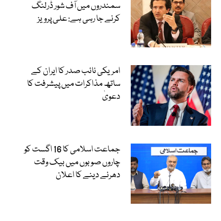
سمندروں میں آف شور ڈرلنگ
کرنے جا رہی ہے: علی پرویز
امریکی نائب صدر کا ایران کے
ساتھ مذاکرات میں پیشرفت کا
دعویٰ
جماعت اسلامی کا 16 اگست کو
چاروں صوبوں میں بیک وقت
دھرنے دینے کا اعلان