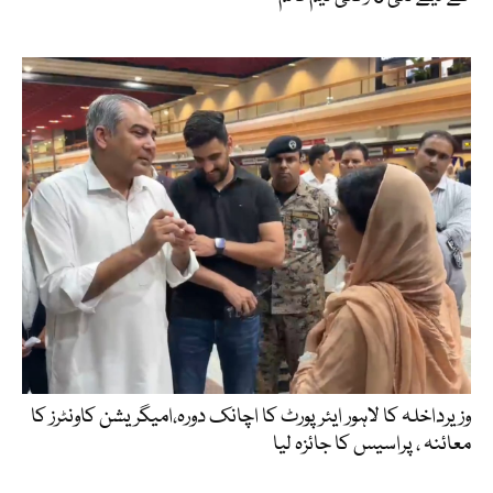
وزیرداخلہ کا لاہور ایئرپورٹ کا اچانک دورہ،امیگریشن کاونٹرز کا
معائنہ ، پراسیس کا جائزہ لیا