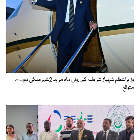
وزیراعظم شہباز شریف کے رواں ماہ مزید 2غیر ملکی دورے
متوقع