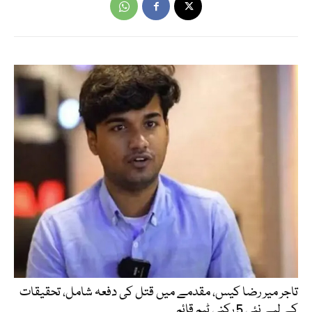
تاجر میر رضا کیس، مقدمے میں قتل کی دفعہ شامل، تحقیقات
کے لیے نئی 5 رکنی ٹیم قائم