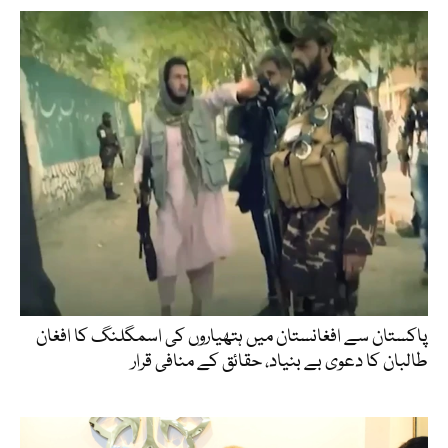
پاکستان سے افغانستان میں ہتھیاروں کی اسمگلنگ کا افغان
طالبان کا دعوی بے بنیاد، حقائق کے منافی قرار