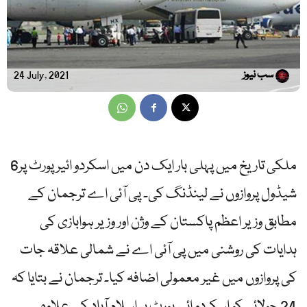
سب نیوز
24 July, 2021
ملکی تاریخ میں پہلی بار ایک دن میں اسکردو ائیرپورٹ پر6
شیڈول پروازوں نے لینڈنگ کی۔ پی آئی اے ترجمان کے
مطابق وزیر اعظم پاکستان کے وژن اور وزیر ہوابازی کی
ہدایات کی روشنی میں پی آئی اے نے شمالی علاقہ جات
کی پروازوں میں غیر معمولی اضافہ کیا۔ ترجمان نے بتایا کہ