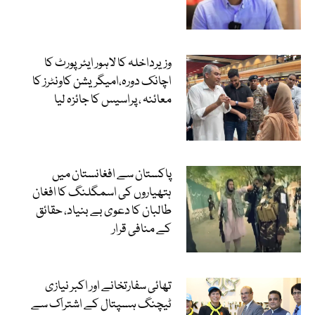
وزیرداخلہ کا لاہور ایئرپورٹ کا
اچانک دورہ،امیگریشن کاونٹرز کا
معائنہ ، پراسیس کا جائزہ لیا
پاکستان سے افغانستان میں
ہتھیاروں کی اسمگلنگ کا افغان
طالبان کا دعوی بے بنیاد، حقائق
کے منافی قرار
تھائی سفارتخانے اور اکبر نیازی
ٹیچنگ ہسپتال کے اشتراک سے