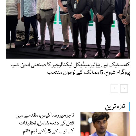
کامسٹیک اور ریوائیو میڈیکل ٹیکنالوجیز کا صنعتی انٹرن شپ
پروگرام شروع، 5 ممالک کے نوجوان منتخب
تازہ ترین
تاجر میر رضا کیس، مقدمے میں
قتل کی دفعہ شامل، تحقیقات
کے لیے نئی 5 رکنی ٹیم قائم