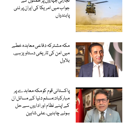
تجارتی جہازوں پر حملوں کے
جواب میں امریکا کی ایران پر نئی
پابندیاں
مکہ مشترکہ دفاعی معاہدہ خطے
میں امن کی تاریخی دستاویز ہے،
بلاول
پاکستانی قوم کو مکہ معاہدے پر
مبارکباد:مسلم دنیا کے مسائل ان
کے اپنے نظام اور اداروں سے حل
ہونے چاہئیں، علی شاہین