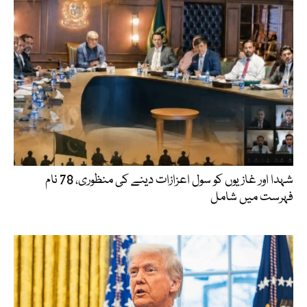
شہدا اور غازیوں کو سول اعزازات دینے کی منظوری، 78 نام
فہرست میں شامل