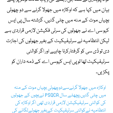
بیان میں کہا ہے کہ اوکاڑہ میں جھولا گرنے سے دو چھوٹی
بچیاں موت کے منہ میں چلی گئیں، گزشتہ سال پی ایس
کیو سی اے نے جھولوں کی سرٹی فکیشن لازمی قراردی ہے
لیکن انتظامیہ نے سرٹیفیکیٹ کے بغیر جھولوں کی اجازت
دی تو ڈی سی کو گرفتارکرنا چاہیے اور اگر کوالٹی
سرٹیفیکیٹ تھا توپی ایس کیوسی اے کے ذمہ داران کو
پکڑیں۔
اوکاڑہ میں جھولا گرنےسےدوچھوٹی بچیاں موت کے منہ
میں چلی گئیں،پچھلے سال PSQCA نےبچوں کے جھولوں
کی کوالٹی سرٹیفیکیشن لازمی قراردی تھی اگر اوکاڑہ کی
انتظامیہ نےکوالٹی سرٹیفیکیٹ کےبغیر جھولےلگانے کی