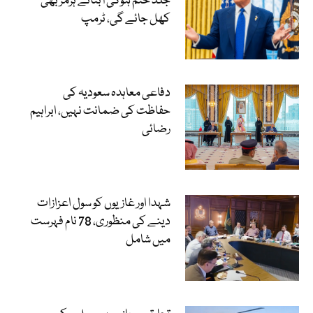
جلد ختم ہوگی آبنائے ہرمز بھی
کھل جائے گی، ٹرمپ
دفاعی معاہدہ سعودیہ کی
حفاظت کی ضمانت نہیں، ابراہیم
رضائی
شہدا اور غازیوں کو سول اعزازات
دینے کی منظوری، 78 نام فہرست
میں شامل