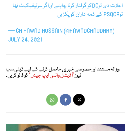
اجازت دی توDCکو گرفتار کرنا چاہئے اوراگر سرٹیفیکیٹ تھا
توPSQCA کے ذمہ داران کو پکڑیں
— CH FAWAD HUSSAIN (@FAWADCHAUDHRY)
JULY 24, 2021
روزانہ مستند اور خصوصی خبریں حاصل کرنے کے لیے ڈیلی سب
نیوز
"آفیشل واٹس ایپ چینل"
کو فالو کریں۔