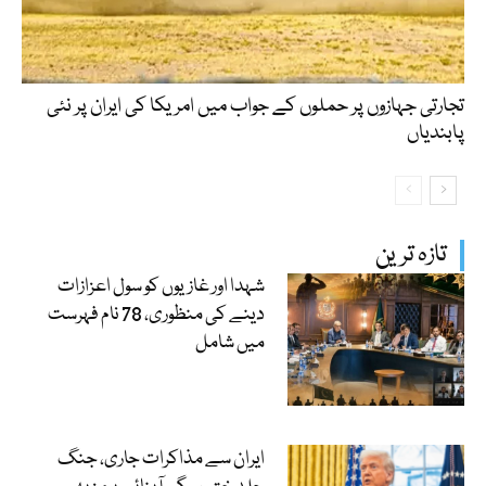
تجارتی جہازوں پر حملوں کے جواب میں امریکا کی ایران پر نئی
پابندیاں
تازہ ترین
شہدا اور غازیوں کو سول اعزازات
دینے کی منظوری، 78 نام فہرست
میں شامل
ایران سے مذاکرات جاری، جنگ