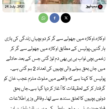
سب نیوز
24 July, 2021
اوکاڑہ،اوکاڑہ میں جھولے سے گر کر دو بچیاں زندگی کی بازی
ہار گئیں۔پولیس کے مطابق اوکاڑہ میں جھولے سے گر کر
زخمی بچی نواب بی بی بھی دم توڑ گئی جس کے بعد حادثے
میں جاں بحق ہونے والی بچیوں کی تعداد 2 ہو گئی ہے۔
پولیس کا کہنا ہے کہ واقعے میں ملوث ملزم عجب خان کو
گرفتار کر کے تحقیقات کا آغاز کر دیا گیا ہے۔جاں بحق
دونوں بچیوں کا تعلق سندھ سے تھا۔ وفاقی وزیر اطلاعات
فوادچوہدری نے سماجی رابطے کی ویب سائٹ ٹوئٹر پر اپنے