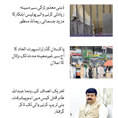
ذہنی معذور لڑکی سے مبینہ
زیادتی کرنے والے پولیس اہلکارکا
مزید جسمانی ریمانڈ منظور
پاکستان گڈز ٹرانسپورٹ اتحاد کا
آج سے غیرمعینہ مدت تک ہڑتال
کا اعلان
تحریک انصاف کے رہنما عبداللہ
طاہر قتل کیس میں اہم پیشرفت،
ہنی ٹریپ کرنے والی ٹک ٹاکر
گرفتار