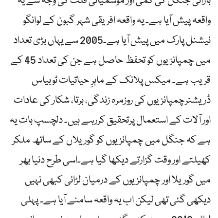
بارانی جنگل کی کمی اور موسمیاتی قلت کی وجہ سے یہ
واقعہ پیش آیا ہے۔ یہ واقعہ افریقی شہر گبون کے لوانگو
نیشنل پارک میں پیش آیا ہے۔2005 سے یہاں بڑی تعداد
میں چمپانزیوں کو تحفظ حاصل ہے جن کی تعداد 45 کے
قریب ہے۔ میکس پلانک کے ماہرِ حیاتیات ٹوبیاس
ڈریشنرچمپانزیوں کی روزمرہ زندگی، برتا، شکار کی عادات
اور آلات کے استعمال پرتحقیق کررہے ہیں۔ دلچسپ بات یہ
ہے کہ جنگل میں چمپانزیوں کو گوریلاں کے ساتھ ملکر
کھیلتے اور وقت گزارتے دیکھا گیا ہے۔اسی طرح دنیا بھر
میں گوریلا اور چمپانزیوں کے درمیان لڑائی کبھی نہیں
دیکھی گئی تھی لیکن اب یہ واقعہ سامنے آیا ہے۔ پہلی