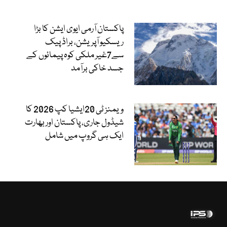
پاکستان آرمی ایوی ایشن کا بڑا
ریسکیو آپریشن، براڈ پیک
سے7غیر ملکی کوہ پیمائوں کے
جسد خاکی برآمد
ویمنز ٹی 20ایشیا کپ 2026 کا
شیڈول جاری، پاکستان اور بھارت
ایک ہی گروپ میں شامل