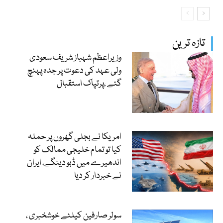
تازہ ترین
وزیراعظم شہباز شریف سعودی
ولی عہد کی دعوت پر جدہ پہنچ
گئے ،پرتپاک استقبال
امریکا نے بجلی گھروں پر حملہ
کیا تو تمام خلیجی ممالک کو
اندھیرے میں ڈبو دینگے، ایران
نے خبردار کر دیا
سولر صارفین کیلئے خوشخبری ،