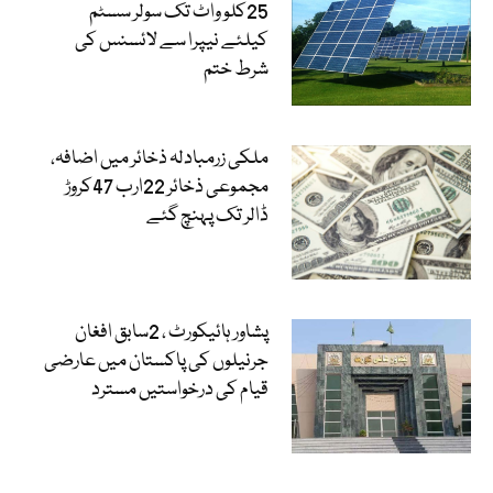
25کلو واٹ تک سولر سسٹم
کیلئے نیپرا سے لائسنس کی
شرط ختم
ملکی زرمبادلہ ذخائر میں اضافہ،
مجموعی ذخائر 22ارب 47کروڑ
ڈالر تک پہنچ گئے
پشاور ہائیکورٹ ، 2سابق افغان
جرنیلوں کی پاکستان میں عارضی
قیام کی درخواستیں مسترد