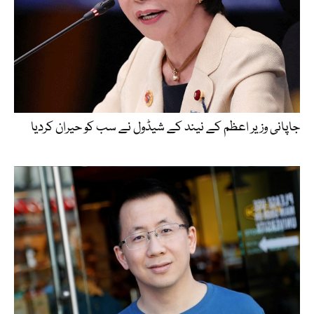
جاپانی وزیر اعظم کے نیند کے شیڈول نے سب کو حیران کردیا