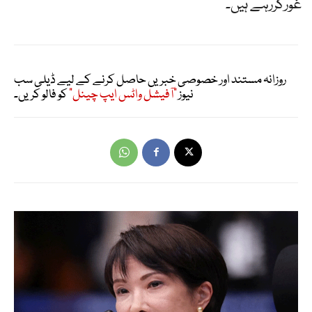
غورکررہے ہیں۔
روزانہ مستند اور خصوصی خبریں حاصل کرنے کے لیے ڈیلی سب
نیوز
"آفیشل واٹس ایپ چینل"
کو فالو کریں۔