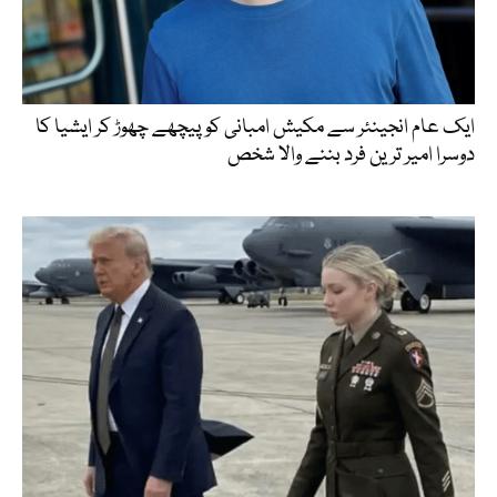
ایک عام انجینئر سے مکیش امبانی کو پیچھے چھوڑ کر ایشیا کا
دوسرا امیر ترین فرد بننے والا شخص