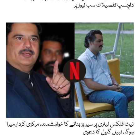
دلچسپ تفصیلات سب نیوز پر
نیٹ فلکس لیاری پر سیریز بنانے کا خواہشمند، مرکزی کردار میرا
ہوگا، نبیل گبول کا دعویٰ