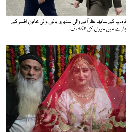
ٹرمپ کے ساتھ نظر آنے والی سنہری بالوں والی خاتون افسر کے
بارے میں حیران کن انکشاف