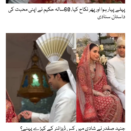
پہلے پیار ہوا اور پھر نکاح کیا، 60سالہ حکیم نے اپنی محبت کی
داستان سنادی
جنید صفدر نے شادی میں کس ڈیزائنر کے کپڑے پہنے؟