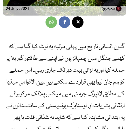
سب نیوز
24 July, 2021
گبون،انسانی تاریخ میں پہلی مرتبہ یہ نوٹ کیا گیا ہے کہ
کھلے جنگل میں چمپانزیوں نے اپنے سے طاقتور گوریلا پر
حملہ کیا اور یہ لڑائی بہت دیر تک جاری رہی۔ اس حملے
کو ہم جان لیوا بھی قرار دے سکتے ہیں۔بین الاقوامی میڈیا
کے مطابق لائپزگ جرمنی میں میکس پلانک مرکز برائے
ارتقائی بشریات اور اوسنابرک یونیورسٹی کے سائنسدانوں نے
یہ ابتدائی مشاہدہ کیا ہے کہ شاید یہ غذائی قلت یا پھر