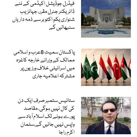
فیڈرل جوڈیشل اکیڈمی کے نئے
ڈائریکٹر جنرل مقرر، جہانزیب
شنواری یکم اکتوبر سے ذمہ داریاں
سنبھالیں گے
پاکستان سمیت 8عرب و اسلامی
ممالک کے وزرائے خارجہ کاغزہ
میں اسرائیلی خلاف ورزیوں پر
مشترکہ اعلامیہ جاری
ستائیس ستمبر صرف ایک دن
کی کال نہیں ہوگی، مقاصد
پورے ہونے تک اسلام آباد سے
واپس نہیں جائیں گے،سلمان
اکرم راجا