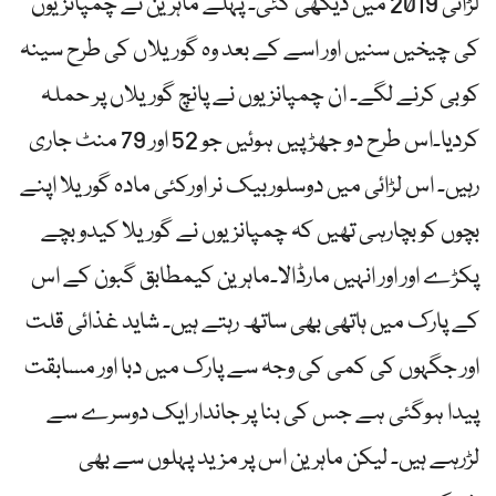
لڑائی 2019 میں دیکھی گئی۔ پہلے ماہرین نے چمپانزیوں
کی چیخیں سنیں اور اسے کے بعد وہ گوریلاں کی طرح سینہ
کوبی کرنے لگے۔ ان چمپانزیوں نے پانچ گوریلاں پر حملہ
کردیا۔اس طرح دو جھڑپیں ہوئیں جو 52 اور 79 منٹ جاری
رہیں۔ اس لڑائی میں دوسلوربیک نر اورکئی مادہ گوریلا اپنے
بچوں کو بچارہی تھیں کہ چمپانزیوں نے گوریلا کیدو بچے
پکڑے اور اور انہیں مارڈالا۔ماہرین کیمطابق گبون کے اس
کے پارک میں ہاتھی بھی ساتھ رہتے ہیں۔ شاید غذائی قلت
اور جگہوں کی کمی کی وجہ سے پارک میں دبا اور مسابقت
پیدا ہوگئی ہے جس کی بنا پر جاندار ایک دوسرے سے
لڑرہے ہیں۔ لیکن ماہرین اس پر مزید پہلوں سے بھی