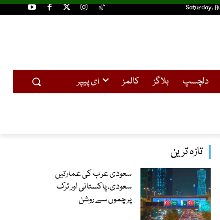
Saturday, A
دلچسپ
بلاگز
کالمز
ای پیپر
تازہ ترین
سعودی عرب کی عمارتیں
سعودی، پاکستانی اور ترک
پرچموں سے روشن