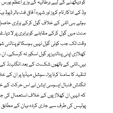
کو دیکھنے کے لیے برطانیہ کے وزیر اعظم بورس 
وڈ کے اداکار ٹام کروز اور شہرہ آفاق فٹ بالر ڈیو
وقت تک جب کوئی گول نہیں ہوسکا تو پنالٹی شوٹ
کھلاڑی اپنی پنالٹیز پر گول اسکور نہ کرسکے۔ ان
ہیں۔اٹلی کے ہاتھوں شکست کے بعد انگلینڈ کے م
تنقید کا سامنا کرنا پڑا۔ سوشل میڈیا پر ان کے 
انگلش فٹبال ایسوسی ایشن نے اس حرکت کے خلا
کہ انہیں ان کھلاڑیوں کے خلاف استعمال کی جانے
پولیس کی طرف سے جاری کردہ بیان کے مطابق اٹل