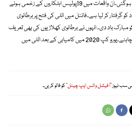
اسٹیڈیم کے قریب موجود مداحوں میں ہاتھا پائی ہوگئی۔ان واقعات میں 19پولیس اہلکاروں کے زخمی ہونے
یق کی گئی ہے جبکہ پولیس نے 45 افراد کو گرفتار کر لیا ہے۔فائنل میں اٹلی کی فتح پر برطانوی
و مبارک باد دی۔ انہوں نے برطانوی کھلاڑیوں کی بھی تعریف
کرتے ہوئے کہا کہ انہیں اپنی کوشش پر ‘فخر ہونا چاہئے۔یورو کپ 2020 میں کامیابی کے بعد اٹلی میں
ی سب نیوز
"آفیشل واٹس ایپ چینل"
کو فالو کریں۔