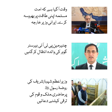
وقت آگیا ہے کہ امت
مسلمہ اپنی طاقت پر بھروسہ
کرے، ایرانی وزیر خارجہ
چئیرمین پی ٹی آئی بیرسٹر
گوہر کی والدہ انتقال کر گئیں
وزیراعظم شہبازشریف کی
روضۂ رسول ﷺ
پرحاضری،ملک و قوم کی
ترقی کیلئے دعائیں