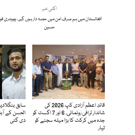
اگلی خبر
افغانستان میں ہم صرف امن میں حصہ دار ہوں گے، چوہدری فوا
حسین
قائدِ اعظم آزادی کپ 2026 کی
سابق بنگلاد
شاندار ٹرافی رونمائی، 6 اور 7 اگست کو
الحسن کے آبا
جدہ میں کرکٹ کا بڑا میلہ سجنے کو
دی گئی
تیار