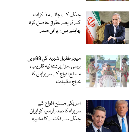
جنگ کے بجائے مذاکرات
کے ذریعے حقوق حاصل کرنا
چاہتے ہیں: ایرانی صدر
میجر طفیل شہید کی 68 ویں
برسی ، مزار پر دعائیہ تقریب ،
مسلح افواج کے سربراہان کا
خراج عقیدت
امریکی مسلح افواج کے
سربراہ کا صدر ٹرمپ کو ایران
جنگ سے نکلنے کا مشورہ