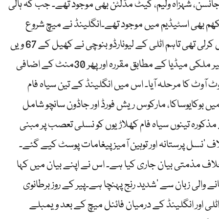
جانسن، شہزاہ ولیم، کیٹ مڈلٹن بھی موجود تھے۔ جب کہ ہالی
ڈ بیکھم بھی اسٹیڈیم میں موجود تھے۔انگلینڈ نے میچ شروع
ہوتے ہی اٹلی کے خلاف گول کرکے برتری حاصل کرلی تھی تاہم اٹلی کے لیونارڈو بنوچی نے کھیل کے 67 ویں
منٹ میں گول کرکے مقابلے کو برابری پر لا دیا۔غیر ملکی میڈیا کے مطابق مقررہ اور پھر 30منٹ کے اضافی
 آوٹ کا مرحلہ آیا۔ اس میں انگلینڈ کے تین سیاہ فام
 میں بوکایوساکا، مارکوس ریش فورڈ اور جاڈون سانچو شامل
ذکورہ تینوں سیاہ فام کھلاڑیوں کو نسلی تعصب پر مبنی
خلاف ‘نسل پرستانہ اور توہین آمیز پیغامات پوسٹ کیے گئے۔
ف مذمتی بیان جاری کیا ہے۔ اس نے اپنے بیان میں کہا
 والی زبان سے ‘شدید رنج پہنچا ہے۔پیر کے روز برطانوی
ی اور انگلینڈ کے درمیان فائنل میچ کے بعد ویمبلے