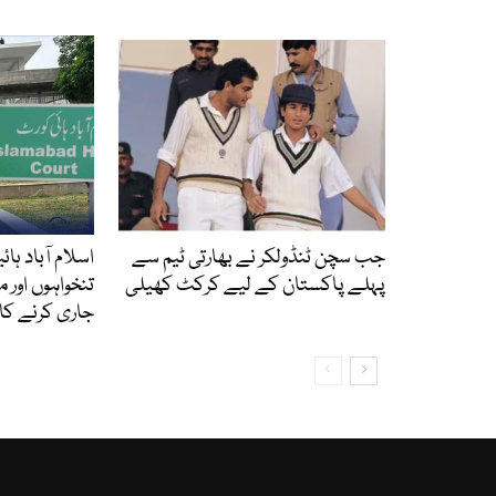
جب سچن ٹنڈولکر نے بھارتی ٹیم سے
اسلام آباد ہا
پہلے پاکستان کے لیے کرکٹ کھیلی
تنخواہوں اور
جاری کرنے ک