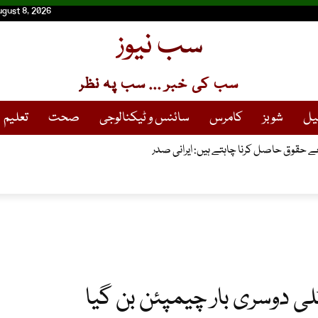
ugust 8, 2026
سب نیوز
سب کی خبر ... سب پہ نظر
یل
شوبز
کامرس
سائنس و ٹیکنالوجی
صحت
تعلیم
 حقوق حاصل کرنا چاہتے ہیں: ایرانی صدر
لی دوسری بار چیمپئن بن گیا