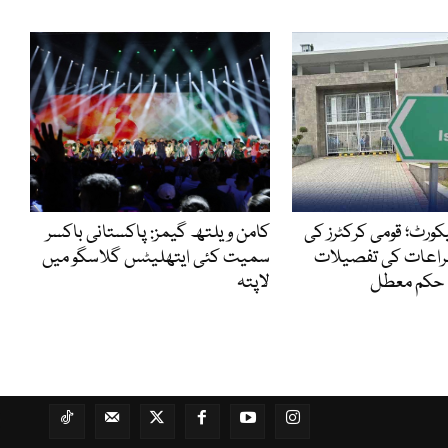
ئیکورٹ؛ قومی کرکٹرز کی
کامن ویلتھ گیمز: پاکستانی باکسر
 مراعات کی تفصیلات
سمیت کئی ایتھلیٹس گلاسگو میں
ا حکم معطل
لاپتہ