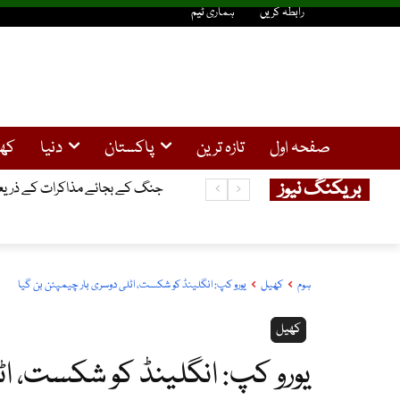
رابطہ کریں
ہماری ٹیم
صفحہ اول
تازہ ترین
پاکستان
دنیا
کھ
بریکنگ نیوز
میجر طفیل شہید کی 68 ویں برسی ، مزار پر دعائیہ تقریب ، مسلح افواج کے سربراہان کا خراج عقیدت
جنگ کے بجائے مذاکرات کے ذریعے
ہوم
کھیل
یورو کپ: انگلینڈ کو شکست، اٹلی دوسری بار چیمپئن بن گیا
کھیل
یورو کپ: انگلینڈ کو شکست، اٹ