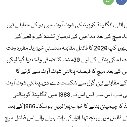
اٹلی، انگلینڈ کو پینالٹی شوٹ آوٹ میں دو کے مقابلے تین
 میچ کے بعد مداحوں کے درمیان تشدد کے واقعے کے
سلسلے میں 45 افراد کو حراست میں لیا گیا ہے۔یورو کپ 2020 کا فائنل مقابلہ سنسنی خیز رہا۔ مقررہ وقت
میں میچ ایک ایک گول سے برابر رہنے کے بعد فیصلہ کن بنانے کے لیے 30منٹ کا اضافی وقت دیا گیا لیکن
س کے بعد میچ کا فیصلہ پنالٹی شوٹ آوٹ سے کرنے کا
ر دو کے مقابلے تین گول سے شکست دے دی۔پنالٹی شوٹ آوٹ
سے انگلینڈ کے خلاف اٹلی کی یہ دوسری کامیابی ہے۔ اس سے قبل اس نے 1968 میں انگلینڈ کو پنالٹی
شوٹ سے ہرایا تھا۔ اس طرح اس مرتبہ بھی انگلینڈ کا چیمپئن بننے کا خواب پورا نہیں ہو سکا۔ 1966کے بعد
فائنل میں پہنچا تھا۔اتوار کی رات ہونے والے اس فائنل میچ