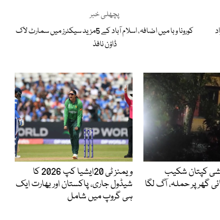
پچھلی خبر
د
کورونا وبا میں اضافہ، اسلام آباد کے 5مزید سیکٹرز میں سمارٹ لاک
ڈاؤن نافذ
یشی کپتان شکیب
ویمنز ٹی 20ایشیا کپ 2026 کا
ئی گھر پر حملہ، آگ لگا
شیڈول جاری، پاکستان اور بھارت ایک
ہی گروپ میں شامل