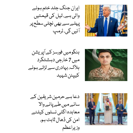
ایران جنگ جلد ختم ہونے
والی ہے، تیل کی قیمتیں
پہلے سے بھی نچلی سطح پر
آئیں گی، ٹرمپ
ہنگو میں فورسز کے آپریشن
میں 7 خارجی دہشتگرد
ہلاک، بہادری سے لڑتے ہوئے
کیپٹن شہید
دعا ہے حرمین شریفین کے
سائے میں طے پانے والا
معاہدہ اگلی نسلوں کیلئے
امن کی ڈھال ثابت ہو،
وزیراعظم