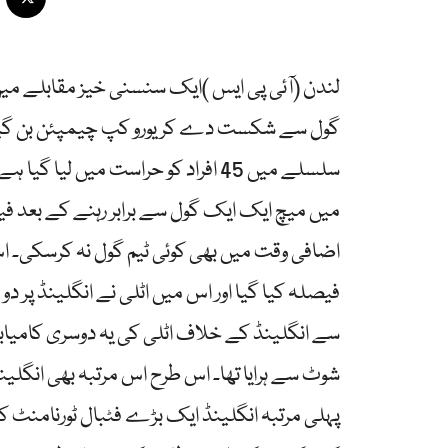
لندن (آئی پی ایس )ایک سنسنی خیز مقابلے میں 
گول سے شکست دے کر یورو کپ چیمپئن بن گیا۔
اضافی وقت میں بھی کوئی ٹیم گول نہ کرسکی۔ ا
فیصلہ کیا گیا اور اس میں اٹلی نے انگلینڈ پ
پہلی مرتبہ انگلینڈ ایک بڑے فٹبال ٹورنامنٹ کے 