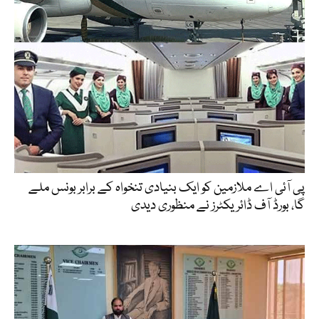
پی آئی اے ملازمین کو ایک بنیادی تنخواہ کے برابر بونس ملے
گا، بورڈ آف ڈائریکٹرز نے منظوری دیدی