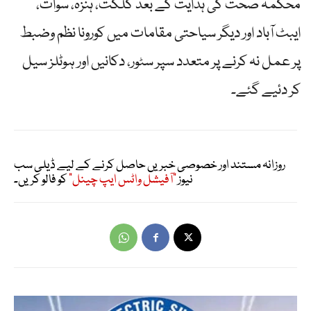
محکمہ صحت کی ہدایت کے بعد گلگت، ہنزہ، سوات،
ایبٹ آباد اور دیگر سیاحتی مقامات میں کورونا نظم وضبط
پر عمل نہ کرنے پر متعدد سپر سٹور، دکانیں اور ہوٹلز سیل
کر دئیے گئے۔
روزانہ مستند اور خصوصی خبریں حاصل کرنے کے لیے ڈیلی سب
نیوز
"آفیشل واٹس ایپ چینل"
کو فالو کریں۔