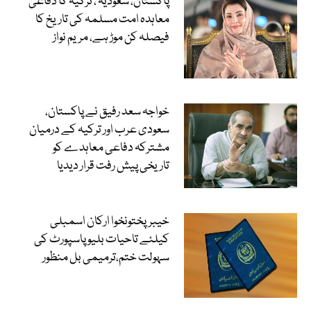
پاکستان، سعودیہ ، ترکیہ کا دفاعی
معاہدہ امت مسلمہ کی تاریخ کا
فیصلہ کن موڑ ہے، مریم نواز
خواجہ سعد رفیق نے پاکستان،
سعودی عرب اور ترکیہ کے درمیان
مشترکہ دفاعی معاہدے کو
تاریخی پیش رفت قرار دیدیا
خیبرپختونخوا ارکان اسمبلی
کیلئے تاحیات بلیو پاسپورٹ کی
سہولت ختم،ترمیمی بل منظور