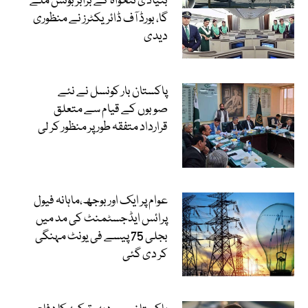
بنیادی تنخواہ کے برابر بونس ملے
گا، بورڈ آف ڈائریکٹرز نے منظوری
دیدی
پاکستان بار کونسل نے نئے
صوبوں کے قیام سے متعلق
قرارداد متفقہ طور پر منظور کر لی
عوام پر ایک اور بوجھ،ماہانہ فیول
پرائس ایڈجسٹمنٹ کی مد میں
بجلی 75 پیسے فی یونٹ مہنگی
کر دی گئی