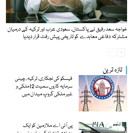
خواجہ سعد رفیق نے پاکستان، سعودی عرب اور ترکیہ کے درمیان
مشترکہ دفاعی معاہدے کو تاریخی پیش رفت قرار دیدیا
تازہ ترین
فیسکو کی نجکاری، ترکیہ، چینی
سرمایہ کاروں سمیت 12ملکی و
غیر ملکی گروپ میدان میں
پی آئی اے ملازمین کو ایک