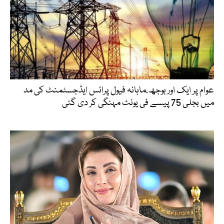
عوام پر ایک اور بوجھ،ماہانہ فیول پرائس ایڈجسٹمنٹ کی مد
میں بجلی 75 پیسے فی یونٹ مہنگی کر دی گئی