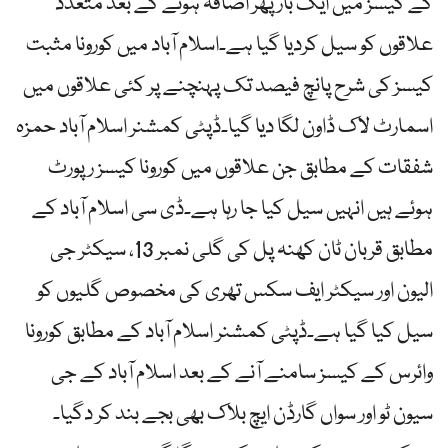
کے کیسز میں ایک بار پھر اضافہ ہونے کے بعد متعدد
علاقوں کو سیل کردیا گیا ہے۔اسلام آباد میں کورونا مثبت
کیسز کی شرح پانچ فیصد تک پہنچنے پر کئی علاقوں میں
اسمارٹ لاک ڈاون لگا دیا گیا۔ڈپٹی کمشنر اسلام آباد حمزہ
شفقات کے مطابق جن علاقوں میں کورونا کیسز رپورٹ
ہوئے ہیں انہیں سیل کیا جا رہا ہے۔ڈی سی اسلام آباد کے
مطابق قربان ٹان کھنہ پل کی گلی نمبر 13، سیکٹر جی
الیون اور سیکٹر ایف سکس تھری کی مخصوص گلیوں کو
سیل کیا گیا ہے۔ڈپٹی کمشنر اسلام آباد کے مطابق کورونا
وائرس کے کیسز سامنے آنے کے بعد اسلام آباد کے جی
سیون ٹو اور سواں گارڈن ایچ بلاک بھی بجے بند کر دگیا۔