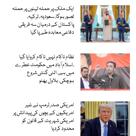
ایک ملک پر حملہ تینوں پر حملہ
تصور ہوگا، سعودیہ، ترکیہ،
پاکستان کے درمیان سہ فریقی
دفاعی معاہدہ طے پا گیا
نظام ناکام نہیں ناکام کروایا گیا
،اسلام آباد میں حکومت خطرے
میں ہے، الٹی گنتی شروع
ہوچکی، بلاول بھٹو
امریکی صدر ٹرمپ نے غیر
امریکیوں کے بچوں کی پیدائش پر
امریکی شہریت کے قانون کو
محدود کردیا