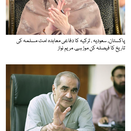
پاکستان، سعودیہ ، ترکیہ کا دفاعی معاہدہ امت مسلمہ کی
تاریخ کا فیصلہ کن موڑ ہے، مریم نواز