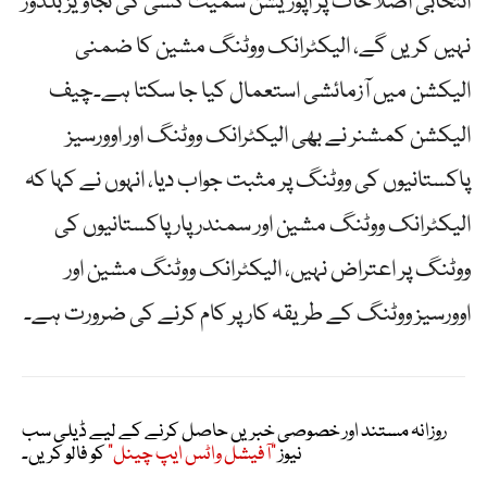
انتخابی اصلاحات پر اپوزیشن سمیت کسی کی تجاویز بلڈوز
نہیں کریں گے، الیکٹرانک ووٹنگ مشین کا ضمنی
الیکشن میں آزمائشی استعمال کیا جا سکتا ہے۔چیف
الیکشن کمشنر نے بھی الیکٹرانک ووٹنگ اور اوورسیز
پاکستانیوں کی ووٹنگ پر مثبت جواب دیا، انہوں نے کہا کہ
الیکٹرانک ووٹنگ مشین اور سمندر پار پاکستانیوں کی
ووٹنگ پر اعتراض نہیں، الیکٹرانک ووٹنگ مشین اور
اوورسیز ووٹنگ کے طریقہ کار پر کام کرنے کی ضرورت ہے۔
روزانہ مستند اور خصوصی خبریں حاصل کرنے کے لیے ڈیلی سب
نیوز
"آفیشل واٹس ایپ چینل"
کو فالو کریں۔