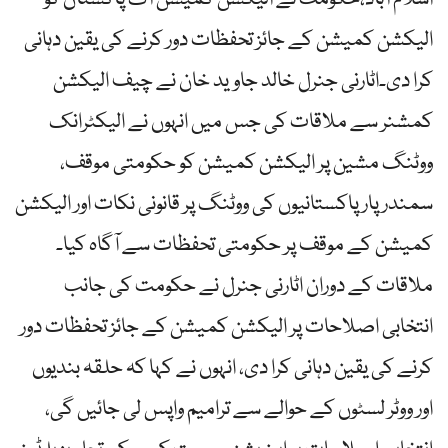
اسلام آباد،حکومت نے الیکشن کمیشن آف پاکستان کو
الیکشن کمیشن کے جائز تحفظات دور کرنے کی یقین دہانی
کرا دی۔اٹارنی جنرل خالد جاوید خان نے چیف الیکشن
کمشنر سے ملاقات کی جس میں انہوں نے الیکٹرانک
ووٹنگ مشین پر الیکشن کمیشن کو حکومتی موقف،
سمندر پار پاکستانیوں کی ووٹنگ پر قانونی نکات اور الیکشن
کمیشن کے موقف پر حکومتی تحفظات سے آگاہ کیا۔
ملاقات کے دوران اٹارنی جنرل نے حکومت کی جانب
انتخابی اصلاحات پر الیکشن کمیشن کے جائز تحفظات دور
کرنے کی یقین دہانی کرا دی، انہوں نے کہا کہ حلقہ بندیوں
اور ووٹر لسٹوں کے حوالے سے ترامیم واپس لی جائیں گی،