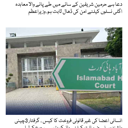
دعا ہے حرمین شریفین کے سائے میں طے پانے والا معاہدہ
اگلی نسلوں کیلئے امن کی ڈھال ثابت ہو، وزیراعظم
انسانی اعضا کی غیر قانونی فروخت کا کیس ، گرفتار 3چینی
باشندوں نے ضمانت کیلئے ہائیکورٹ سے رجوع کر لیا