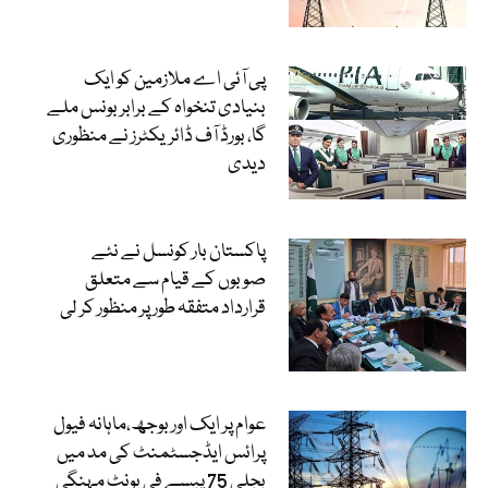
پی آئی اے ملازمین کو ایک
بنیادی تنخواہ کے برابر بونس ملے
گا، بورڈ آف ڈائریکٹرز نے منظوری
دیدی
پاکستان بار کونسل نے نئے
صوبوں کے قیام سے متعلق
قرارداد متفقہ طور پر منظور کر لی
عوام پر ایک اور بوجھ،ماہانہ فیول
پرائس ایڈجسٹمنٹ کی مد میں
بجلی 75 پیسے فی یونٹ مہنگی