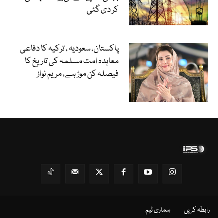
کر دی گئی
پاکستان، سعودیہ ، ترکیہ کا دفاعی
معاہدہ امت مسلمہ کی تاریخ کا
فیصلہ کن موڑ ہے، مریم نواز
رابطہ کریں
ہماری ٹیم