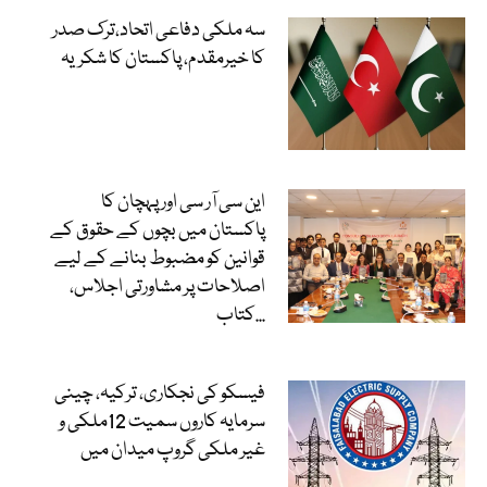
سہ ملکی دفاعی اتحاد،ترک صدر
کا خیرمقدم، پاکستان کا شکریہ
این سی آر سی اور پہچان کا
پاکستان میں بچوں کے حقوق کے
قوانین کو مضبوط بنانے کے لیے
اصلاحات پر مشاورتی اجلاس،
کتاب...
فیسکو کی نجکاری، ترکیہ، چینی
سرمایہ کاروں سمیت 12ملکی و
غیر ملکی گروپ میدان میں