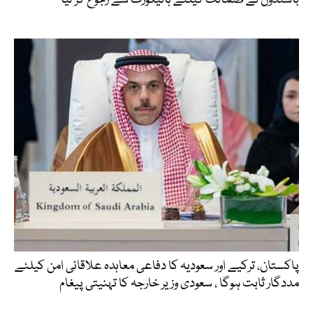
پاکستان، ترکیے اور سعودیہ کا دفاعی معاہدہ علاقائی امن کیلئے
مددگار ثابت ہوگا ، سعودی وزیر خارجہ کا تہنیتی پیغام