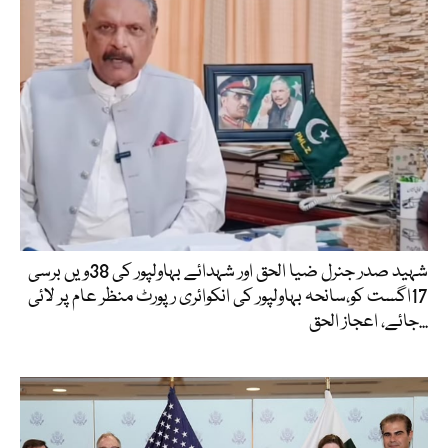
شہید صدر جنرل ضیا الحق اور شہدائے بہاولپور کی 38ویں برسی
17اگست کو،سانحہ بہاولپور کی انکوائری رپورٹ منظر عام پر لائی
جائے، اعجاز الحق...