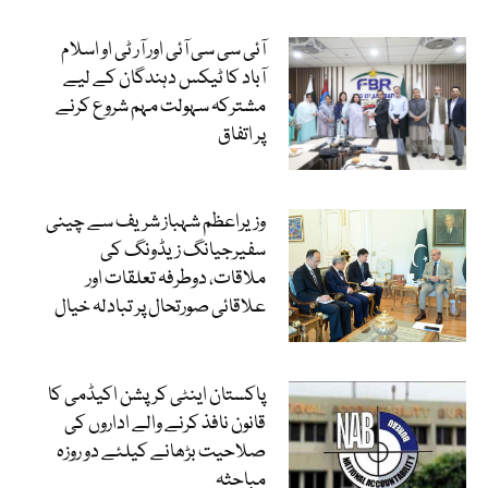
آئی سی سی آئی اور آر ٹی او اسلام
آباد کا ٹیکس دہندگان کے لیے
مشترکہ سہولت مہم شروع کرنے
پر اتفاق
وزیراعظم شہباز شریف سے چینی
سفیرجیانگ زیڈونگ کی
ملاقات، دوطرفہ تعلقات اور
علاقائی صورتحال پر تبادلہ خیال
پاکستان اینٹی کرپشن اکیڈمی کا
قانون نافذ کرنے والے اداروں کی
صلاحیت بڑھانے کیلئے دو روزہ
مباحثہ