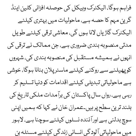
فراہم ہوگا، الیکٹرک وہیکل کی حوصلہ افزائی کلین اینڈ
گرین مہم کا حصہ ہے، ماحولیات میں بہتری کیلئے
الیکٹرک گاڑیاں لانا ہوں گی، معاشی ترقی کیلئے طویل
مدتی منصوبہ بندی ضروری ہے، جن ممالک نے ترقی کی
انہوں نے ہمیشہ مستقبل کی منصوبہ بندی کی، شہروں
کو پھیلنے سے روکنے کیلئے ماسٹر پلان بنانا ہوگا، خوشی
ہے ماحولیاتی تبدیلی کیلئے اقدامات کو دنیا تسلیم کر
رہی ہے، رواں سال پاکستان کی برآمدات ملکی تاریخ کی
بلند ترین سطح پر ہیں۔عمران خان نے کہا کہ ہمیں اپنی
سوچ بدلنی ہے اور آئندہ نسلوں کیلئے سوچنا ہے، لاہور
میں ماحولیاتی آلودگی انسانی زندگی کیلئے مسئلہ بن