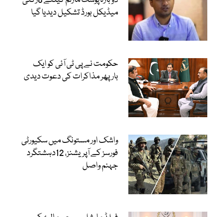
دوبارہ پوسٹ مارٹم کیلئے 8رکنی
میڈیکل بورڈ تشکیل دیدیا گیا
حکومت نے پی ٹی آئی کو ایک
بارپھر مذاکرات کی دعوت دیدی
واشک اور مستونگ میں سکیورٹی
فورسز کے آپریشنز، 12دہشتگرد
جہنم واصل