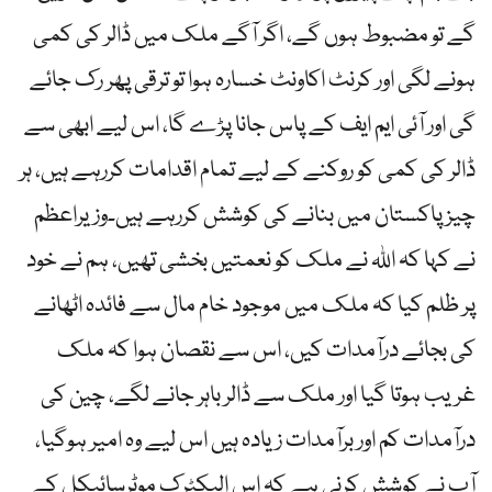
گے تو مضبوط ہوں گے، اگر آگے ملک میں ڈالر کی کمی
ہونے لگی اور کرنٹ اکاونٹ خسارہ ہوا تو ترقی پھر رک جائے
گی اور آئی ایم ایف کے پاس جانا پڑے گا، اس لیے ابھی سے
ڈالر کی کمی کو روکنے کے لیے تمام اقدامات کررہے ہیں، ہر
چیز پاکستان میں بنانے کی کوشش کررہے ہیں۔وزیراعظم
نے کہا کہ اللہ نے ملک کو نعمتیں بخشی تھیں، ہم نے خود
پر ظلم کیا کہ ملک میں موجود خام مال سے فائدہ اٹھانے
کی بجائے درآمدات کیں، اس سے نقصان ہوا کہ ملک
غریب ہوتا گیا اور ملک سے ڈالر باہر جانے لگے، چین کی
درآمدات کم اور برآمدات زیادہ ہیں اس لیے وہ امیر ہوگیا،
آپ نے کوشش کرنی ہے کہ اس الیکٹرک موٹرسائیکل کے