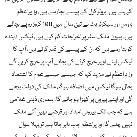
کررہے ہیں، پروٹوکول کے پیسے بچارہے ہیں، وزیراعظم
ہاوس اور سیکرٹریٹ نے تین سال میں 108 کروڑ روپے بچائے
ہیں، بیرون ملک سفر پر اخراجات کم کیے ہیں، ٹیکس دہندہ
کو بتا رہے ہیں کہ ان کے پیسے کی قدر کرتے ہیں، آپ کا
ٹیکس اپنے اوپر خرچ کرنے کی بجائے آپ پر خرچ کریں گے۔
وزیراعظم نے مزید کہا کہ جیسے جیسے عوام کا اعتماد
بحال ہوگا ٹیکس میں اضافہ ہوگا، ملک کی دولت بڑھے
گی اور اپنے پیروں پر کھڑا ہوجائے گا، ہماری ذہنی غلامی
ہے کہ جب تک بیرونی امداد اور قرضے نہیں آتے ملک
نہیں چلے گا، وزیراعظم جب باہر جاتا ہے تو پہلا سوال