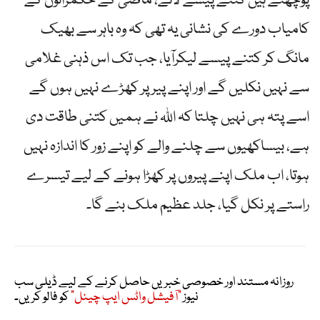
پوچھتے ہیں کتنے پیسے لائے، ماضی کے حکمرانوں کے
کامیاب دورے کی نشانی یہ تھی کہ وہ باہر سے بھیک
مانگ کر کتنے پیسے لیکرآیا، جب تک اس ذہنی غلامی
سے نہیں نکلیں گے اور اپنے پیر پر کھڑے نہیں ہوں گے
اسے پتہ ہی نہیں چلتا کہ اللہ نے ہمیں کتنی طاقت دی
ہے، بیساکھیوں سے چلنے والے کو اپنے زور کا اندازہ نہیں
ہوتا، اب ملک اپنے پیروں پر کھڑا ہونے کے لیے تیسرے
راستے پر نکل گیا، جلد عظیم ملک بنے گا۔
روزانہ مستند اور خصوصی خبریں حاصل کرنے کے لیے ڈیلی سب
نیوز
"آفیشل واٹس ایپ چینل"
کو فالو کریں۔