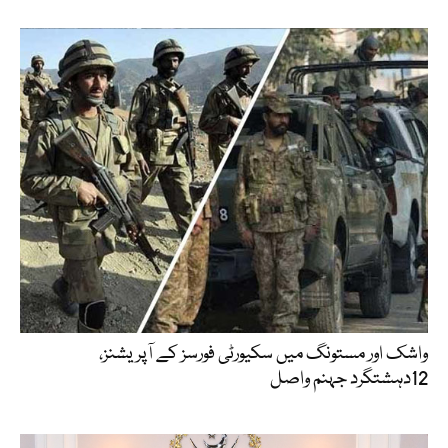
واشک اور مستونگ میں سکیورٹی فورسز کے آپریشنز،
12دہشتگرد جہنم واصل