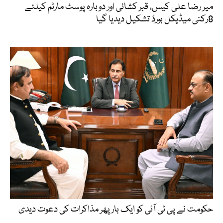
میر رضا علی کیس، قبر کشائی اور دوبارہ پوسٹ مارٹم کیلئے
8رکنی میڈیکل بورڈ تشکیل دیدیا گیا
حکومت نے پی ٹی آئی کو ایک بارپھر مذاکرات کی دعوت دیدی