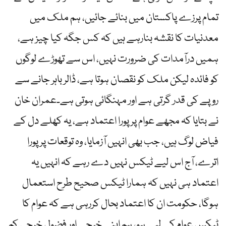
تمام پرزے پاکستان میں بنائے جائیں، ہم ملک میں
معدنیات کا نقشہ بنارہے ہیں کہ کس جگہ کیا چیز ہے،
ہمیں درآمدات کی ضرورت نہیں، اس سے تھوڑے لوگوں
کو فائدہ لیکن ملک کو نقصان ہوتا ہے، ڈالر باہر جانے سے
روپے کی قدر گرتی ہے اور مہنگائی ہوتی ہے۔عمران خان
نے بتایا کہ مجھے عوام پر پورا اعتماد ہے، یہ کھلے دل کے
فیاض لوگ ہیں، جب بھی انہیں آزمایا، وہ توقعات پر پورا
اترے، آج اس لیے ٹیکس نہیں دے رہے کہ انہیں یہ
اعتماد ہی نہیں کہ ہمارا ٹیکس صحیح طرح استعمال
ہوگا، حکومت ان کا اعتماد بحال کررہی ہے کہ عوام کا
ٹیکس عوام کے لیے ہو، ہم اپنے خرچے اور فضول خرچی کم