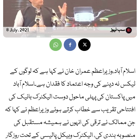
سب نیوز
8 July, 2021
اسلام آباد،وزیراعظم عمران خان نے کہا ہے کہ لوگوں کے
ٹیکس نہ دینے کی وجہ اعتماد کا فقدان ہے۔اسلام آباد
میں پاکستان کی پہلی ماحول دوست الیکٹرک بائیک کی
افتتاحی تقریب سے خطاب کرتے ہوئے وزیراعظم نے کہا کہ
جن ممالک نے ترقی کی انہوں نے ہمیشہ مستقبل کی
منصوبہ بندی کی، الیکٹرک وہیکل پالیسی کے تحت روزگار