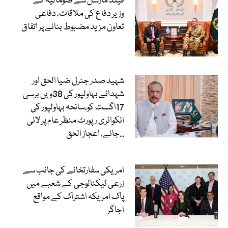
فیلڈ مارشل سے صومالیہ کے
وزیر دفاع کی ملاقات، دفاعی
تعاون مزید مضبوط بنانے پر اتفاق
شہید صدر جنرل ضیا الحق اور
شہدائے بہاولپور کی 38ویں برسی
17اگست کو،سانحہ بہاولپور کی
انکوائری رپورٹ منظر عام پر لائی
جائے، اعجاز الحق...
امریکی سفارتخانے کی جانب سے
زرعی ٹیکنالوجی کے شعبے میں
پاک امریکہ اشتراک کے مواقع
اجاگر