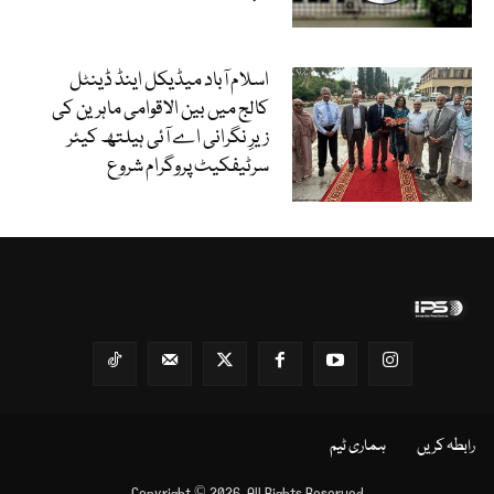
اسلام آباد میڈیکل اینڈ ڈینٹل
کالج میں بین الاقوامی ماہرین کی
زیرِ نگرانی اے آئی ہیلتھ کیئر
سرٹیفکیٹ پروگرام شروع
رابطہ کریں
ہماری ٹیم
Copyright © 2026, All Rights Reserved