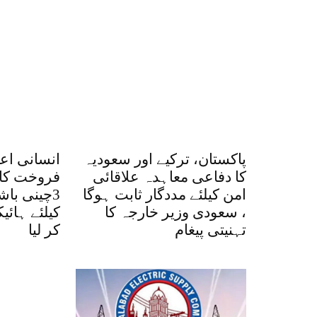
پاکستان، ترکیے اور سعودیہ
انسانی اع
کا دفاعی معاہدہ علاقائی
فروخت کا 
امن کیلئے مددگار ثابت ہوگا
3چینی با
، سعودی وزیر خارجہ کا
کیلئے ہائ
تہنیتی پیغام
کر لیا