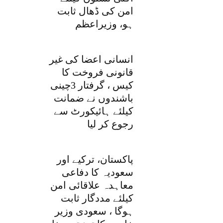
امن کی ڈھال ثابت
ہو، وزیراعظم
انسانی اعضا کی غیر
قانونی فروخت کا
کیس ، گرفتار 3چینی
باشندوں نے ضمانت
کیلئے ہائیکورٹ سے
رجوع کر لیا
پاکستان، ترکیے اور
سعودیہ کا دفاعی
معاہدہ علاقائی امن
کیلئے مددگار ثابت
ہوگا ، سعودی وزیر