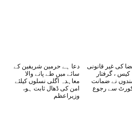
ضا کی غیر قانونی
دعا ہے حرمین شریفین کے
کیس ، گرفتار
سائے میں طے پانے والا
شندوں نے ضمانت
معاہدہ اگلی نسلوں کیلئے
یکورٹ سے رجوع
امن کی ڈھال ثابت ہو،
وزیراعظم