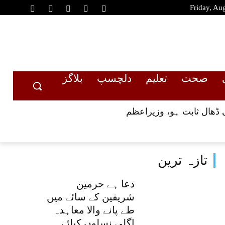
Friday, Au
صحت
تعلیم
دلچسپ
بلاگز
 ڈھال ثابت ہو، وزیراعظم
تازہ ترین
دعا ہے حرمین
شریفین کے سائے میں
طے پانے والا معاہدہ
اگلی نسلوں کیلئے