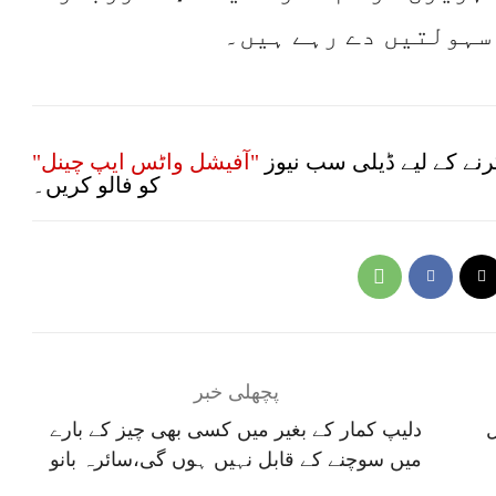
سہولتیں دے رہے ہیں۔
نے کے لیے ڈیلی سب نیوز
"آفیشل واٹس ایپ چینل"
کو فالو کریں۔
پچھلی خبر
ل
دلیپ کمار کے بغیر میں کسی بھی چیز کے بارے
میں سوچنے کے قابل نہیں ہوں گی،سائرہ بانو