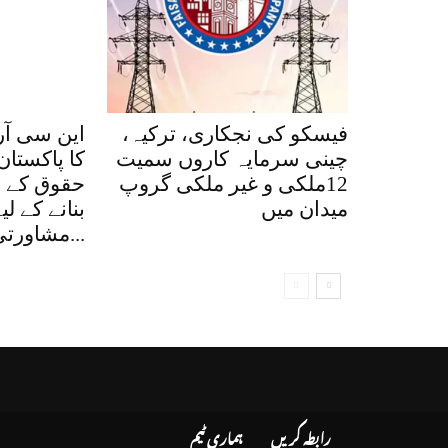
فیسکو کی نجکاری، ترکیہ،
این سی آر
چینی سرمایہ کاروں سمیت
کا پاکستان
12ملکی و غیر ملکی گروپ
حقوق کے ق
میدان میں
بنانے کے ل
مشاورتی اجلاس، کتاب...
رابطہ کریں
ہماری ٹیم