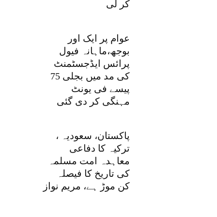
کر لی
عوام پر ایک اور
بوجھ،ماہانہ فیول
پرائس ایڈجسٹمنٹ
کی مد میں بجلی 75
پیسے فی یونٹ
مہنگی کر دی گئی
پاکستان، سعودیہ ،
ترکیہ کا دفاعی
معاہدہ امت مسلمہ
کی تاریخ کا فیصلہ
کن موڑ ہے، مریم نواز