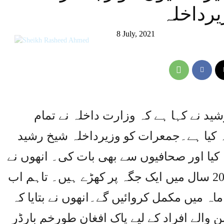
یرداخلہ
8 July, 2021
شید نے کہا ہے کہ وزارت داخلہ نے تمام
ہ کیا ہے۔جمعرات کو وزیرداخلہ شیخ رشید
 کیا اور صحافیوں سے بھی بات کی۔ انھوں نے
کہا کہ فرانزک لیب کے معاملے میں 20 سال میں ایک جگہ پر کھڑے ہیں۔ تاہم اب
 ماہ میں مکمل کروائیں گے۔انھوں نے بتایا کہ
والے افراد کے لیے پاک افغان طورخم بارڈر