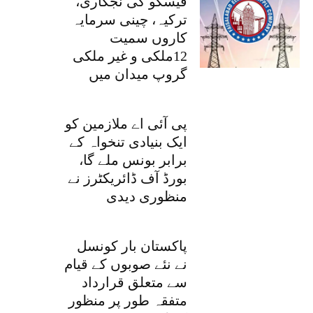
فیسکو کی نجکاری،
ترکیہ، چینی سرمایہ
کاروں سمیت
12ملکی و غیر ملکی
گروپ میدان میں
پی آئی اے ملازمین کو
ایک بنیادی تنخواہ کے
برابر بونس ملے گا،
بورڈ آف ڈائریکٹرز نے
منظوری دیدی
پاکستان بار کونسل
نے نئے صوبوں کے قیام
سے متعلق قرارداد
متفقہ طور پر منظور