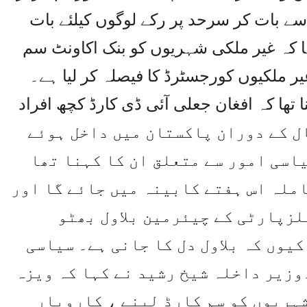
ے بات کر سرحد پر رکے لوگوں کیلئے بات
 کہ غیر ملکی شہریوں کو بنک اکاونٹ سم
یر ملکیوں کورجسٹرڈ کا فیصلہ کر لیا ہے۔
تھا کہ افغان جعلی آئی ڈی کارڈ کچھ افراد
نائے۔40 سے 50 ہزار افراد 70 سال کے دوران پاکستان میں داخل ہوئے
اسی امور سے متعلق ان کا کہنا تھا
ملہ اس ہفتے کابینہ میں جائے گا اور
لزپارٹی کے چیئرمین بلاول بھٹو
کیوں کہ بلاول دل کا جانی ہے۔ سیاسی
زیر داخلہ شیخ رشید نے کہا کہ ویزہ
شہریوں کو سم کارڈ لینے ، کاروبار