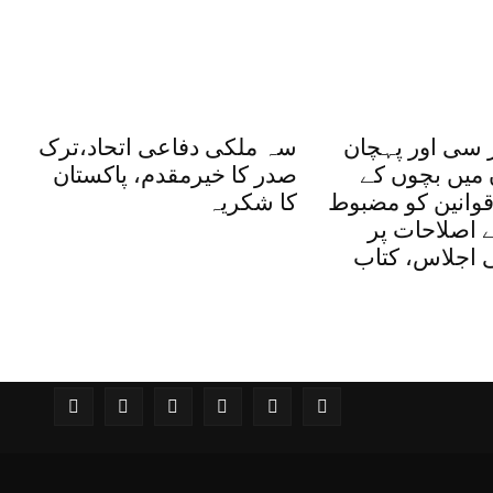
 سی اور پہچان
سہ ملکی دفاعی اتحاد،ترک
 میں بچوں کے
صدر کا خیرمقدم، پاکستان
وانین کو مضبوط
کا شکریہ
یے اصلاحات پر