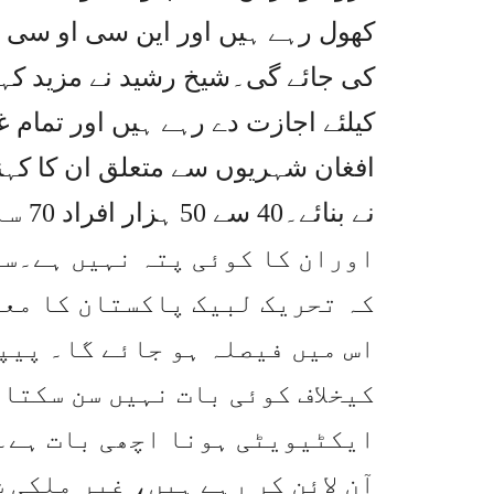
کھول رہے ہیں اور این سی او سی س
کی جائے گی۔شیخ رشید نے مزید کہا
کیلئے اجازت دے رہے ہیں اور تمام غ
افغان شہریوں سے متعلق ان کا کہنا 
نے ب
اوران کا کوئی پتہ نہیں ہے۔سی
کہ تحریک لبیک پاکستان کا معا
اس میں فیصلہ ہو جائے گا۔ پیپ
کیخلاف کوئی بات نہیں سن سکتا 
ایکٹیویٹی ہونا اچھی بات ہے۔و
آن لائن کر رہے ہیں، غیر ملکی 