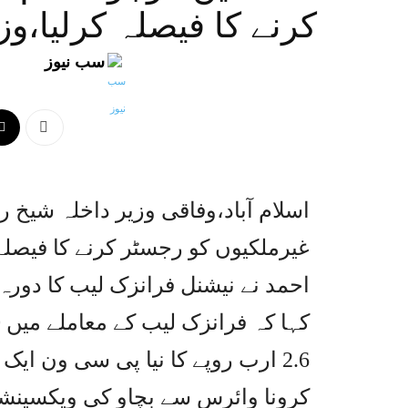
کرنے کا فیصلہ کرلیا،وز
سب نیوز
اسلام آباد،وفاقی وزیر داخلہ شیخ ر
غیرملکیوں کو رجسٹر کرنے کا فیصل
احمد نے نیشنل فرانزک لیب کا دورہ
2.6 ارب روپے کا نیا پی سی ون ایک
کرونا وائرس سے بچاو کی ویکسینشن 