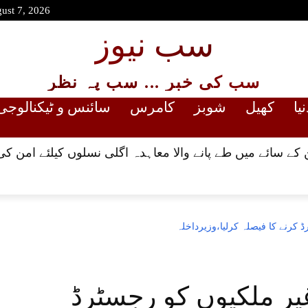
gust 7, 2026
سب نیوز
سب کی خبر ... سب پہ نظر
نیا
کھیل
شوبز
کامرس
سائنس و ٹیکنالوجی
کے سائے میں طے پانے والا معاہدہ اگلی نسلوں کیلئے امن کی
کرنے کا فیصلہ کرلیا،وزیرداخلہ
یر ملکیوں کو رجسٹرڈ