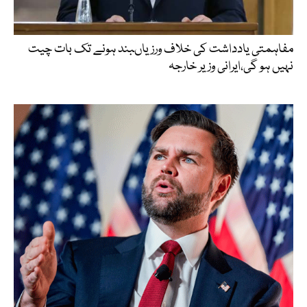
مفاہمتی یادداشت کی خلاف ورزیاںبند ہونے تک بات چیت
نہیں ہو گی،ایرانی وزیر خارجہ