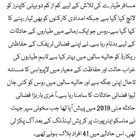
مسافر طیارے کی تلاش کے لیے کم از کم دو ہیلی کاپٹرز کو
لانچ کیا گیا ہے جبکہ امدادی کارکنوں کو بھی تیار رہنے کا
کہا گیا ہے۔روس جو ایک زمانے میں طیاروں کے حادثات
کے لیے بدنام رہا ہے، نے اپنے فضائی ٹریفک کے حفاظتی
ریکارڈ کو حالیہ سالوں میں بہتر کیا ہے تاہم طیاروں کی
خراب حالت اور حفاظت کے معیار میں لاپرواہی کا مسئلہ
تاحال اپنی جگہ ہے اور حالیہ سالوں میں روس کو کئی جان
لیوا فضائی حادثات کا سامنا رہا ہے۔آخری بار بڑا فضائی
حادثہ مئی 2019 میں پیش آیا تھا جب سخوئی سپر جیٹ
نے ماسکو ایئرپورٹ پر کریش لینڈنگ کے بعد آگ پکڑ لی
تھی، اس حادثے میں 41 افراد ہلاک ہوئے تھے۔