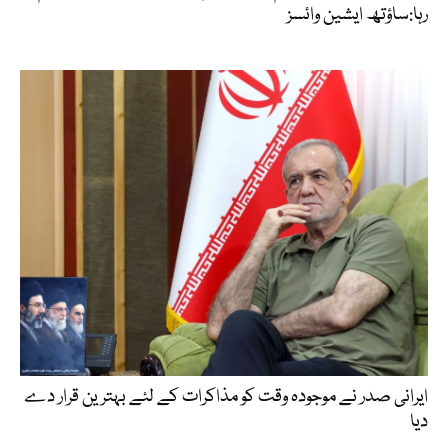
رہا:ساؤتھ ایشین وائسز
ایرانی صدر نے موجودہ وقت کو مذاکرات کے لئے بہترین قرار دے
دیا