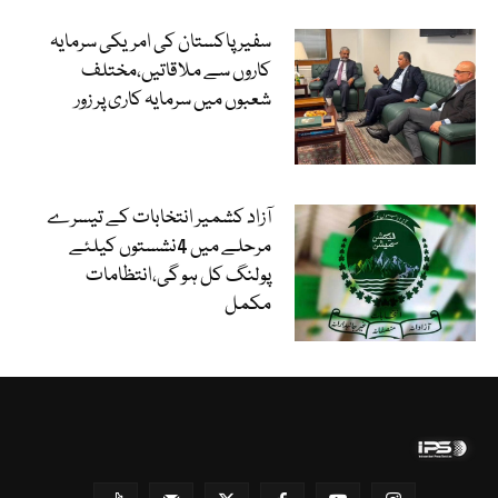
سفیر پاکستان کی امریکی سرمایہ
کاروں سے ملاقاتیں،مختلف
شعبوں میں سرمایہ کاری پر زور
آزاد کشمیر انتخابات کے تیسرے
مرحلے میں 4نشستوں کیلئے
پولنگ کل ہو گی،انتظامات
مکمل