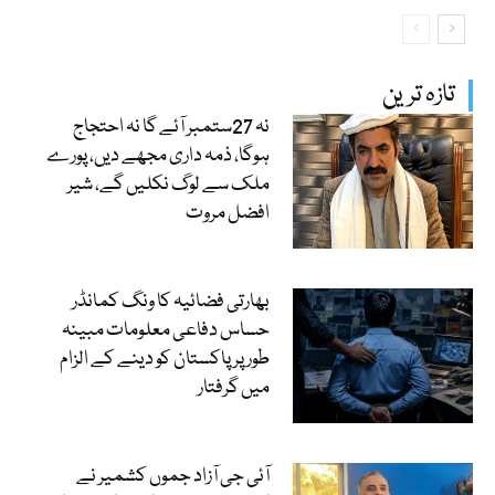
تازہ ترین
نہ 27ستمبر آئے گا نہ احتجاج
ہوگا، ذمہ داری مجھے دیں، پورے
ملک سے لوگ نکلیں گے، شیر
افضل مروت
بھارتی فضائیہ کا ونگ کمانڈر
حساس دفاعی معلومات مبینہ
طور پر پاکستان کو دینے کے الزام
میں گرفتار
آئی جی آزاد جموں کشمیر نے