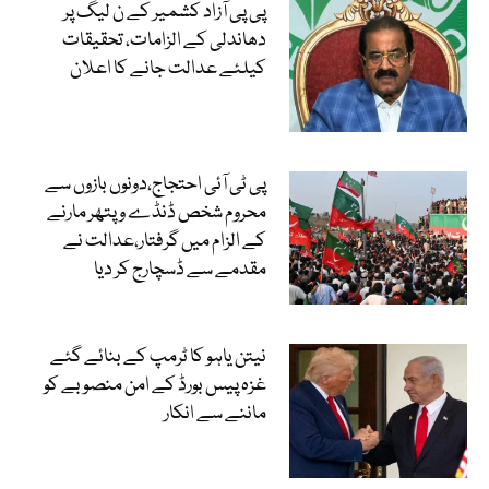
پی پی آزاد کشمیر کے ن لیگ پر
دھاندلی کے الزامات، تحقیقات
کیلئے عدالت جانے کا اعلان
پی ٹی آئی احتجاج،دونوں بازوں سے
محروم شخص ڈنڈے و پتھر مارنے
کے الزام میں گرفتار،عدالت نے
مقدمے سے ڈسچارج کر دیا
نیتن یاہو کا ٹرمپ کے بنائے گئے
غزہ پیس بورڈ کے امن منصوبے کو
ماننے سے انکار