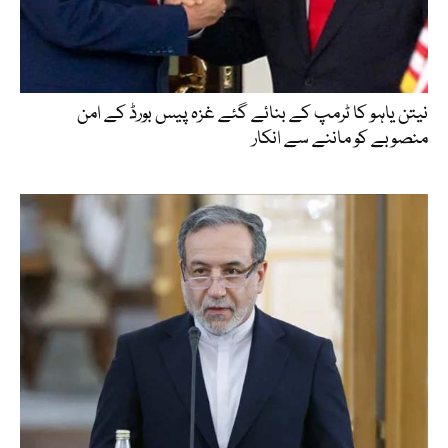
نیتن یاہو کا ٹرمپ کے بنائے گئے غزہ پیس بورڈ کے امن
منصوبے کو ماننے سے انکار