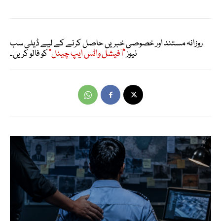
روزانہ مستند اور خصوصی خبریں حاصل کرنے کے لیے ڈیلی سب
نیوز
"آفیشل واٹس ایپ چینل"
کو فالو کریں۔