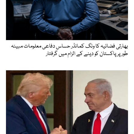
بھارتی فضائیہ کا ونگ کمانڈر حساس دفاعی معلومات مبینہ
طور پر پاکستان کو دینے کے الزام میں گرفتار