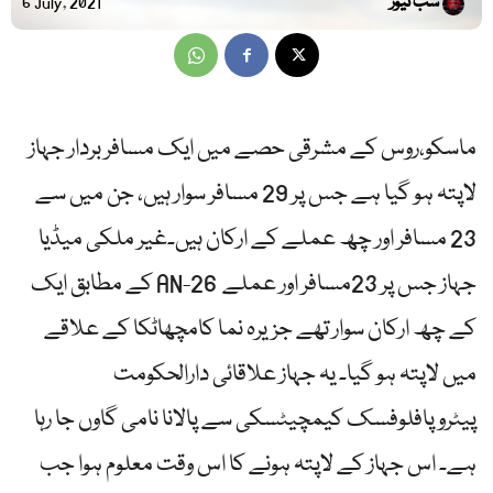
سب نیوز
6 July, 2021
ماسکو،روس کے مشرقی حصے میں ایک مسافر بردار جہاز
لاپتہ ہو گیا ہے جس پر 29 مسافر سوار ہیں، جن میں سے
23 مسافر اور چھ عملے کے ارکان ہیں۔غیر ملکی میڈیا
کے مطابق ایک AN-26 جہاز جس پر 23مسافر اور عملے
کے چھ ارکان سوار تھے جزیرہ نما کامچھاٹکا کے علاقے
میں لاپتہ ہو گیا۔ یہ جہاز علاقائی دارالحکومت
پیٹروپافلوفسک کیمچیٹسکی سے پالانا نامی گاوں جا رہا
ہے۔ اس جہاز کے لاپتہ ہونے کا اس وقت معلوم ہوا جب