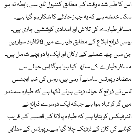
اس کا طے شدہ وقت کے مطابق کنٹرول ٹاور سے رابطہ نہ ہو
سکا۔ خدشہ ہے کہ یہ جہاز حادثے کا شکار ہو گیا ہے۔
مسافر طیارے کی تلاش اور امدادی کوششیں جاری ہیں۔
روسی ذرائع ابلاغ کے مطابق طیارے میں 29افراد سوار ہیں
جن میں چھ عملے کے ارکان اور ایک یا دو بچے شامل ہیں۔
مسافر طیارے کے ساتھ کیا ہوا ہوگا اس حوالے سے
متضاد رپورٹس سامنے آ رہی ہیں، روس کی خبر ایجنسی
تاس نے ذرائع کا حوالہ دیتے ہوئے لکھا ہے کہ طیارہ سمندر
میں گر کر تباہ ہوا ہے جبکہ ایک دوسرے ذرائع نے
انٹرفیکس کو بتایا ہے کہ طیارہ پالانا کے قصبے کے قریب
کوئلے کی کان کے نزدیک چلا گیا ہے۔رپورٹس کے مطابق