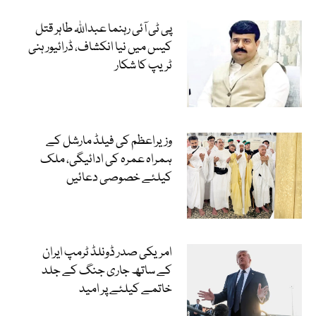
پی ٹی آئی رہنما عبداللہ طاہر قتل
کیس میں نیا انکشاف، ڈرائیور ہنی
ٹریپ کا شکار
وزیراعظم کی فیلڈ مارشل کے
ہمراہ عمرہ کی ادائیگی، ملک
کیلئے خصوصی دعائیں
امریکی صدر ڈونلڈ ٹرمپ ایران
کے ساتھ جاری جنگ کے جلد
خاتمے کیلئے پر امید