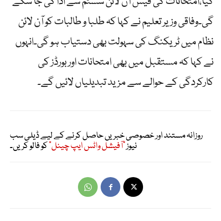
گیا،امتحانات کی فیس آن لائن سسٹم سے ادا کی جا سکے
گی۔وفاقی وزیر تعلیم نے کہا کہ طلبا و طالبات کو آن لائن
نظام میں ٹریکنگ کی سہولت بھی دستیاب ہو گی۔انہوں
نے کہا کہ مستقبل میں بھی امتحانات اور بورڈز کی
کارکردگی کے حوالے سے مزید تبدیلیاں لائیں گے۔
روزانہ مستند اور خصوصی خبریں حاصل کرنے کے لیے ڈیلی سب
نیوز
"آفیشل واٹس ایپ چینل"
کو فالو کریں۔