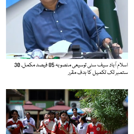
اسلام آباد سیف سٹی توسیعی منصوبہ 85 فیصد مکمل، 30
ستمبر تک تکمیل کا ہدف مقرر