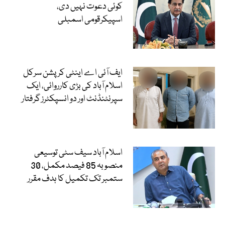
کوئی دعوت نہیں دی،
اسپیکرقومی اسمبلی
ایف آئی اے اینٹی کرپشن سرکل
اسلام آباد کی بڑی کارروائی، ایک
سپرنٹنڈنٹ اور دو انسپکٹرز گرفتار
اسلام آباد سیف سٹی توسیعی
منصوبہ 85 فیصد مکمل، 30
ستمبر تک تکمیل کا ہدف مقرر