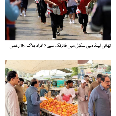
تھائی لینڈ میں سکول میں فائرنگ سے 7 افراد ہلاک، 15 زخمی