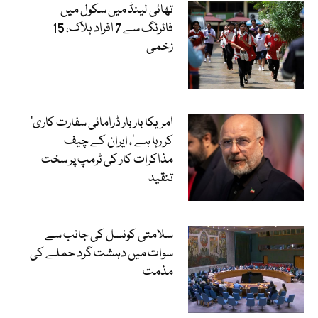
تھائی لینڈ میں سکول میں
فائرنگ سے 7 افراد ہلاک، 15
زخمی
’امریکا بار بار ڈرامائی سفارت کاری
کر رہا ہے‘، ایران کے چیف
مذاکرات کار کی ٹرمپ پر سخت
تنقید
سلامتی کونسل کی جانب سے
سوات میں دہشت گرد حملے کی
مذمت