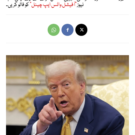
نیوز
"آفیشل واٹس ایپ چینل"
کو فالو کریں۔