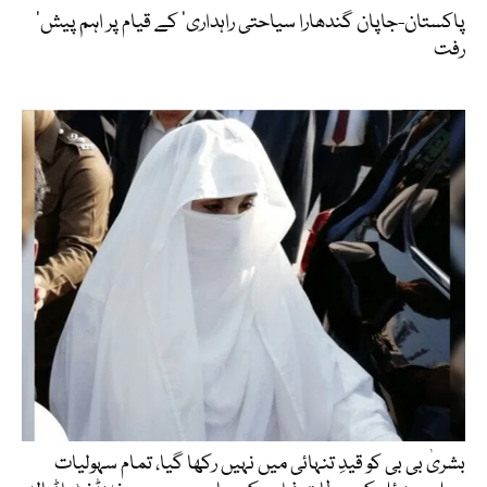
‘پاکستان-جاپان گندھارا سیاحتی راہداری’ کے قیام پر اہم پیش
رفت
بشریٰ بی بی کو قیدِ تنہائی میں نہیں رکھا گیا، تمام سہولیات