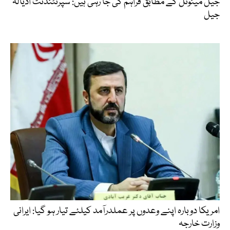
جیل مینوئل کے مطابق فراہم کی جا رہی ہیں: سپرنٹنڈنٹ اڈیالہ
جیل
امریکا دوبارہ اپنے وعدوں پر عملدرآمد کیلئے تیار ہو گیا: ایرانی
وزارت خارجہ