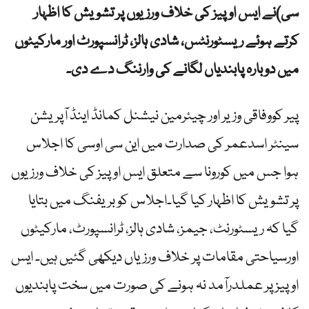
سی)نے ایس او پیز کی خلاف ورزیوں پر تشویش کا اظہار
کرتے ہوئے ریسٹورنٹس، شادی ہالز، ٹرانسپورٹ اور مارکیٹوں
میں دوبارہ پابندیاں لگانے کی وارننگ دے دی۔
پیر کووفاقی وزیر اور چیئرمین نیشنل کمانڈ اینڈ آپریشن
سینٹر اسدعمر کی صدارت میں این سی اوسی کا اجلاس
ہوا جس میں کورونا سے متعلق ایس او پیز کی خلاف ورزیوں
پر تشویش کا اظہار کیا گیا۔اجلاس کو بریفنگ میں بتایا
گیا کہ ریسٹورنٹ، جیمز، شادی ہالز، ٹرانسپورٹ، مارکیٹوں
اورسیاحتی مقامات پر خلاف ورزیاں دیکھی گئیں ہیں۔ ایس
او پیز پر عملدرآمد نہ ہونے کی صورت میں سخت پابندیوں