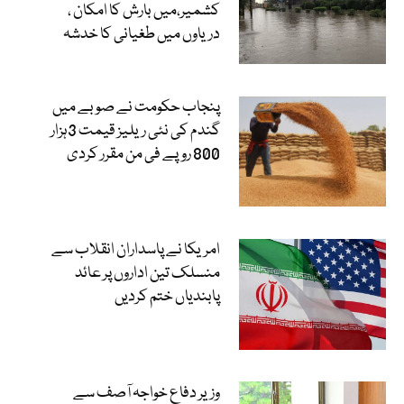
کشمیر،میں بارش کا امکان ،
دریاوں میں طغیانی کا خدشہ
پنجاب حکومت نے صوبے میں
گندم کی نئی ریلیز قیمت 3ہزار
800 روپے فی من مقرر کردی
امریکا نے پاسداران انقلاب سے
منسلک تین اداروں پر عائد
پابندیاں ختم کردیں
وزیر دفاع خواجہ آصف سے