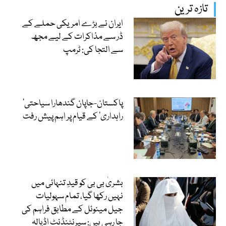
تازہ ترین
ایران نے بڑے امریکی حملے کے
ڈر سے مذاکرات کے لیے مجھ
سے التجا کی: ٹرمپ
‘پاکستان-جاپان گندھارا سیاحتی
راہداری’ کے قیام پر اہم پیش رفت
بشریٰ بی بی کو قیدِ تنہائی میں
نہیں رکھا گیا، تمام سہولیات
جیل مینوئل کے مطابق فراہم کی
جا رہی ہیں: سپرنٹنڈنٹ اڈیالہ