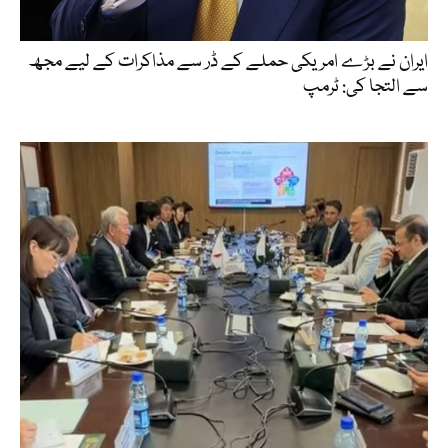
ایران نے بڑے امریکی حملے کے ڈر سے مذاکرات کے لیے مجھ
سے التجا کی: ٹرمپ