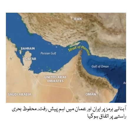
آبنائے ہرمز پر ایران اور عمان میں اہم پیش رفت، محفوظ بحری
راستے پر اتفاق ہوگیا