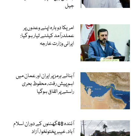
جیل
امریکا دوبارہ اپنے وعدوں پر
عملدرآمد کیلئے تیار ہو گیا:
ایرانی وزارت خارجہ
آبنائے ہرمز پر ایران اور عمان میں
اہم پیش رفت، محفوظ بحری
راستے پر اتفاق ہوگیا
آئندہ 48گھنٹوں کے دوران اسلام
آباد، خیبرپختونخوا، آزاد