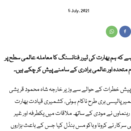
5 July, 2021
اہے کہ ہم بھارت کی ٹیرر فنانسنگ کا معاملہ عالمی سطح پر
م متحدہ اور عالمی برادری کے سامنے پیش کر چکے ہیں۔
درپیش خطرات کے حوالے سے وزیر خارجہ شاہ محمود قریشی
میر پالیسی بری طرح ناکام ہوئی، کشمیری قیادت بھارت
ہنماوں نے مودی کے ساتھ ملاقات میں یکطرفہ اور غیر
 پی سرکار نے کرونا وباکو مس ہنڈل کیا جس کے باعث ہزاروں