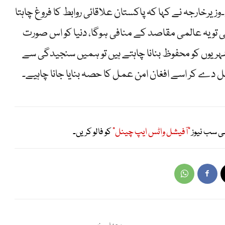
یرخارجہ نے کہا کہ پاکستان علاقائی روابط کا فروغ چاہتا
ی تو یہ عالمی مقاصد کے منافی ہوگا، دنیا کو اس صورت
ر شہریوں کو محفوظ بنانا چاہتے ہیں تو ہمیں سنجیدگی سے
 دے کر اسے افغان امن عمل کا حصہ بنایا جانا چاہیے۔
ی سب نیوز
"آفیشل واٹس ایپ چینل"
کو فالو کریں۔