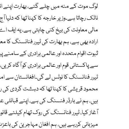
لوگ موت کے منہ میں چلے گئے، بھارت اپنے ا
ناٹک رچاتا ہے۔وزیر خارجہ کا کہنا تھا کہ دن
مالی معاونت کی بیخ کنی چاہتی ہے، یہ ایف اے
ارادہ بھی ہے، ہم بھارت کی ٹیرر فنانسنگ کا م
ثبوت اقوام متحدہ اور عالمی برادری کے سامنے 
سے پاکستانی قوم اور عالمی برادری کو آگاہ کریں،
ٹیرر فنانسنگ کا نوٹس لے گی۔افغانستان سے امری
محمود قریشی کا کہنا تھا کہ دہشت گردی کی رو
ہیں، ہم نے بارڈر فنسنگ کی ہے، اپنے قبائلی ع
آغاز کیا، ٹیرر فنانسنگ کی روک تھام کیلئے ق
میزبانی کررہے ہیں، ہم افغان مہاجرین کی باع