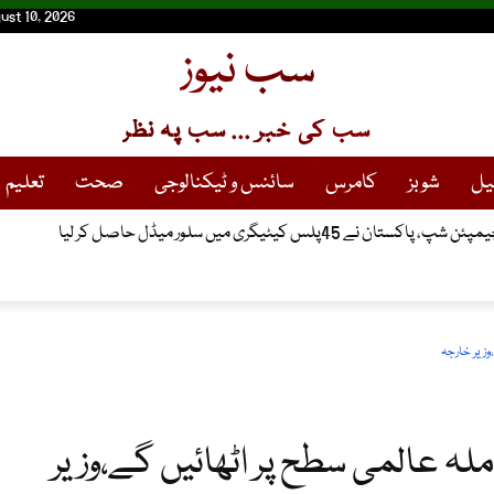
ust 10, 2026
سب نیوز
سب کی خبر ... سب پہ نظر
یل
شوبز
کامرس
سائنس و ٹیکنالوجی
صحت
تعلیم
 45پلس کیٹیگری میں سلور میڈل حاصل کر لیا
وزیر خارجہ
لہ عالمی سطح پر اٹھائیں گے،وزیر