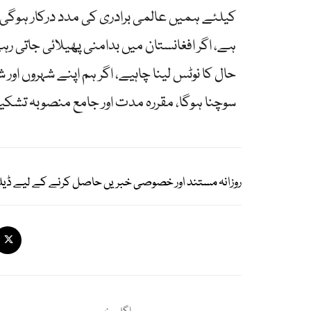
کیلئے ہمیں عالمی برادری کی مدد درکار ہوگی۔وز
ہے، اگر افغانستان میں بدامنی پھیلائی جاتی رہ
حال کا نوٹس لینا چاہیے، اگر ہم اپنے شہروں او
سوچنا ہوگا، مقررہ مدت اور جامع منصوبہ تشکیل
روزانہ مستند اور خصوصی خبریں حاصل کرنے کے لیے ڈیل