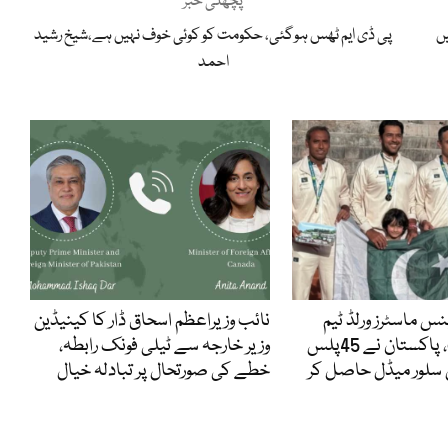
پچھلی خبر
یں
پی ڈی ایم ٹھس ہوگئی، حکومت کو کوئی خوف نہیں ہے،شیخ رشید
احمد
نس ماسٹرز ورلڈ ٹیم
نائب وزیراعظم اسحاق ڈار کا کینیڈین
چیمپئن شپ، پاکستان نے 45پلس
وزیر خارجہ سے ٹیلی فونک رابطہ،
 سلور میڈل حاصل کر
خطے کی صورتحال پر تبادلہ خیال