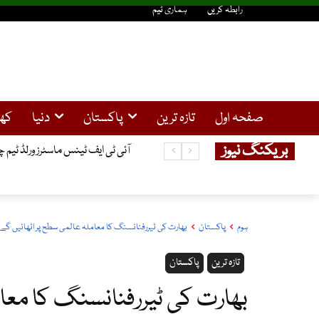
رابطہ کریں
ہماری ٹیم
صفحہ اول
تازہ ترین
پاکستان
دنیا
کھ
بریکنگ نیوز
آئی ٹی ایف ٹینس ماسٹرز ورلڈ ٹیم چیمپئن شپ، پاکستان نے
ہوم
پاکستان
بھارت کی ٹیررفنانسنگ کا معاملہ عالمی سطح پر اٹھائیں گے،
تازہ ترین
پاکستان
بھارت کی ٹیررفنانسنگ کا معام