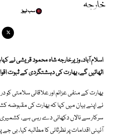
خارجہ
سب نیوز
اسلام آباد، وزیرخارجہ شاہ محمود قریشی نے کہ
اٹھائیں گے، بھارت کی دہشتگردی کے ثبوت اقوا
بھارت کے منفی عزائم اور علاقائی سلامتی کو 
نے اپنے بیان میں کہا کہ بھارت کی مقبوضہ کش
سرکار سے نالاں دکھائی دے رہی ہے، کشمیری ر
آئینی اقدامات پر نظرثانی کا مطالبہ کیا، بی جے