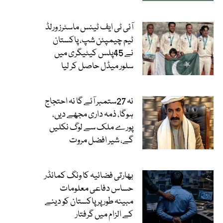
آئی ٹی ایف ٹینس ماسٹرز ورلڈ
ٹیم چیمپئن شپ، پاکستان
نے 45پلس کیٹیگری میں
سلور میڈل حاصل کر لیا
نہ 27ستمبر آئے گا نہ احتجاج
ہوگا، ذمہ داری مجھے دیں،
پورے ملک سے لوگ نکلیں
گے، شیر افضل مروت
بھارتی فضائیہ کا ونگ کمانڈر
حساس دفاعی معلومات
مبینہ طور پر پاکستان کو دینے
کے الزام میں گرفتار