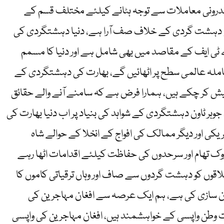
ندرونی معاملات سے توجہ ہٹانے کیلئے مختلف قسم کے
یا آج دہشت گردی کے خلاف صف آرا ہے، دنیا دہشتگردی کی
 ٹی ایف کے مقاصد میں بھی شامل ہے اور دنیا کا مسمم
عاملہ عالمی سطح پر اٹھائیں گے، بھارت کی دہشتگردی کے
پیش کر چکے ہیں، ہمارا فرض ہے کہ سامنے آنے والے حقائق
 جوہر ٹاون دہشتگردی کے شواہد کی بنیاد پر اب دنیا بھارت کی
کی اور دیگر ممالک کی افواج کے انخلا کے حوالے شاہ
ک تھام اور سرحدوں کی حفاظت کیلئے اقدامات اٹھا رہے
لاقوں کو دہشت گردوں سے صاف اور وہاں ترقیاتی کاموں کا
انون سازی کی ہے، ہم ایک عرصہ سے افغان مہاجرین کی
زت وطن واپسی کے خواہشمند ہیں، افغان مہاجرین کی واپسی