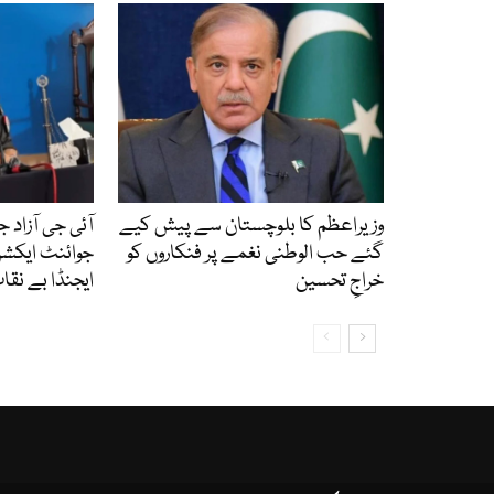
وزیراعظم کا بلوچستان سے پیش کیے
آئی جی آزاد 
گئے حب الوطنی نغمے پر فنکاروں کو
جوائنٹ ایکشن
خراجِ تحسین
ایجنڈا بے نقا