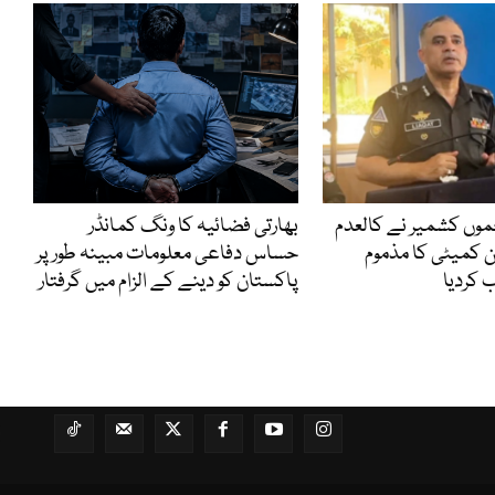
جموں کشمیر نے کالعدم
بھارتی فضائیہ کا ونگ کمانڈر
 کمیٹی کا مذموم
حساس دفاعی معلومات مبینہ طور پر
ب کردیا
پاکستان کو دینے کے الزام میں گرفتار