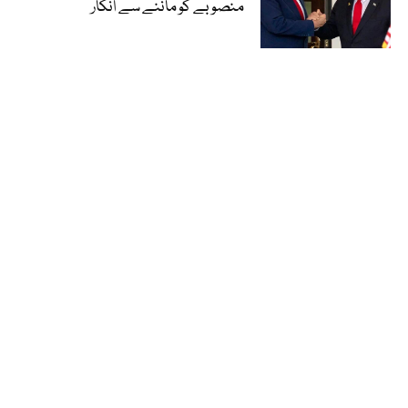
منصوبے کو ماننے سے انکار