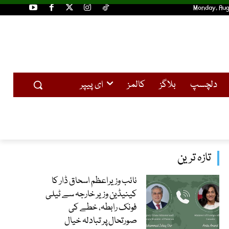
Monday, Aug
دلچسپ
بلاگز
کالمز
ای پیپر
تازہ ترین
نائب وزیراعظم اسحاق ڈار کا
کینیڈین وزیر خارجہ سے ٹیلی
فونک رابطہ، خطے کی
صورتحال پر تبادلہ خیال