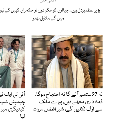
اگلی خبر
وزیراعظم بزدل ہیں ، جیالوں کو حکم دوں تو حکمران کہیں کے نہ
رہیں گے، بلاول بھٹو
نہ 27ستمبر آئے گا نہ احتجاج ہوگا،
آئی ٹی ایف ٹی
ذمہ داری مجھے دیں، پورے ملک
سے لوگ نکلیں گے، شیر افضل مروت
کیٹیگری میں
لیا