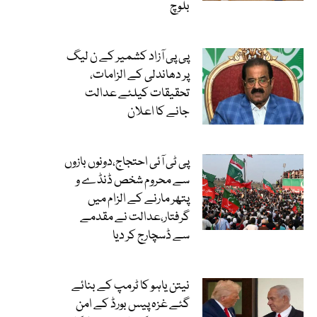
بلوچ
پی پی آزاد کشمیر کے ن لیگ
پر دھاندلی کے الزامات،
تحقیقات کیلئے عدالت
جانے کا اعلان
پی ٹی آئی احتجاج،دونوں بازوں
سے محروم شخص ڈنڈے و
پتھر مارنے کے الزام میں
گرفتار،عدالت نے مقدمے
سے ڈسچارج کر دیا
نیتن یاہو کا ٹرمپ کے بنائے
گئے غزہ پیس بورڈ کے امن