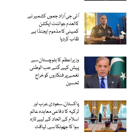
آئی جی آزاد جموں کشمیر نے
کالعدم جوائنٹ ایکشن
کمیٹی کا مذموم ایجنڈا بے
نقاب کردیا
وزیراعظم کا بلوچستان سے
پیش کیے گئے حب الوطنی
نغمے پر فنکاروں کو خراجِ
تحسین
پاکستان، سعودی عرب اور
ترکیہ کا دفاعی معاہدہ عالم
اسلام کے اتحاد کے لیے تازہ
ہوا کا جھونکا ہے، لیاقت