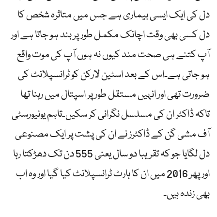
دل کی ایک ایسی بیماری ہے جس میں متاثرہ شخص کا
دل کسی بھی وقت اچانک مکمل طور پر بند ہو جاتا ہے اور
آپ کتنے ہی صحت مند کیوں نہ ہوں آپ کی موت واقع
ہو جاتی ہے۔اس کے بعد اسٹین لارکن کو ٹرانسپلانٹ کی
ضرورت تھی اور انہیں مستقل طور پر اسپتال میں رہنا تھا
تاکہ ڈاکٹر ان کی مسلسل نگرانی کر سکیں۔تاہم یونیورسٹی
آف مشی گن کے ڈاکٹرز نے ان کی پشت پر ایک مصنوعی
دل لگایا جو کہ تقریبا دو سال یعنی 555 دن تک دھڑکتا رہا
اور پھر 2016 میں ان کا ہارٹ ٹرانسپلانٹ کیا گیا اور وہ اب
بھی زندہ ہیں۔