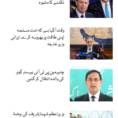
نکلنے کا مشورہ
وقت آگیا ہے کہ امت مسلمہ
اپنی طاقت پر بھروسہ کرے، ایرانی
وزیر خارجہ
چئیرمین پی ٹی آئی بیرسٹر گوہر
کی والدہ انتقال کر گئیں
وزیراعظم شہبازشریف کی روضۂ