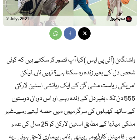
سب نیوز
2 July, 2021
واشنگٹن (آئی پی ایس )کیا آپ تصور کر سکتے ہیں کہ کوئی
شخص دل کے بغیر زندہ رہ سکتا ہے؟ نہیں ناں۔لیکن
امریکی ریاست مشی گن کے ایک رہائشی اسٹین لارکن
555 دن تک بغیر دل کے زندہ رہے اور اس دوران دوستوں
کے ساتھ کھیلوں کی سرگرمیوں میں حصہ لیتے رہے۔غیر
ملکی میڈیا کے مطابق اسٹین لارکن کو 25 سال کی عمر
میں فامیئل کارڈیومی پیتھی نامی بیماری لاحق ہوئی ۔ یہ