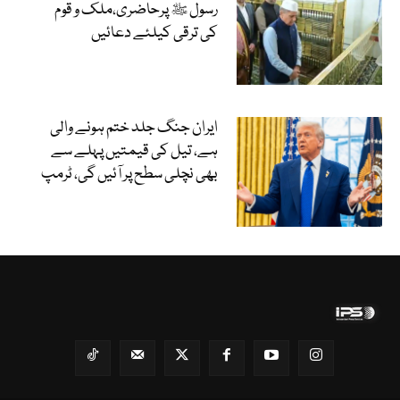
رسول ﷺ پرحاضری،ملک و قوم
کی ترقی کیلئے دعائیں
ایران جنگ جلد ختم ہونے والی
ہے، تیل کی قیمتیں پہلے سے
بھی نچلی سطح پر آئیں گی، ٹرمپ