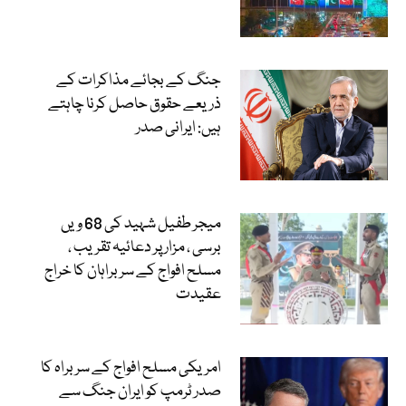
جنگ کے بجائے مذاکرات کے
ذریعے حقوق حاصل کرنا چاہتے
ہیں: ایرانی صدر
میجر طفیل شہید کی 68 ویں
برسی ، مزار پر دعائیہ تقریب ،
مسلح افواج کے سربراہان کا خراج
عقیدت
امریکی مسلح افواج کے سربراہ کا
صدر ٹرمپ کو ایران جنگ سے