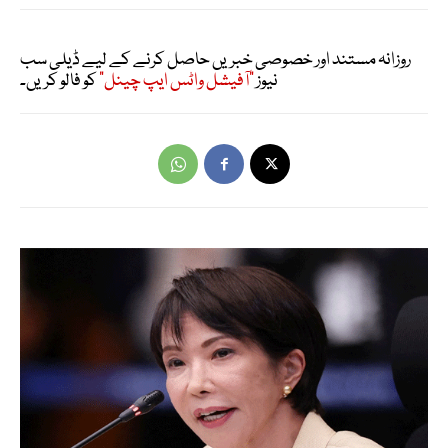
روزانہ مستند اور خصوصی خبریں حاصل کرنے کے لیے ڈیلی سب
نیوز
"آفیشل واٹس ایپ چینل"
کو فالو کریں۔