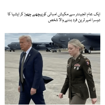
ایک عام انجینئر سے مکیش امبانی کو پیچھے چھوڑ کر ایشیا کا
دوسرا امیر ترین فرد بننے والا شخص