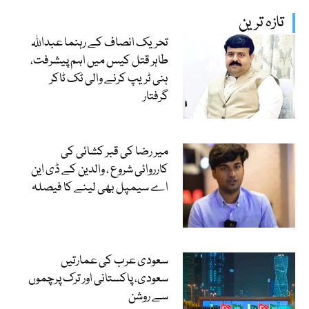
تازہ ترین
تحریک انصاف کے رہنما عبداللہ
طاہر قتل کیس میں اہم پیشرفت،
ہنی ٹریپ کرنے والی ٹک ٹاکر
گرفتار
میر رضا کی قبر کشائی کی
کارروائی شروع ، والدین کے ڈی این
اے سیمپل بھی لینے کا فیصلہ
سعودی عرب کی عمارتیں
سعودی، پاکستانی اور ترک پرچموں
سے روشن