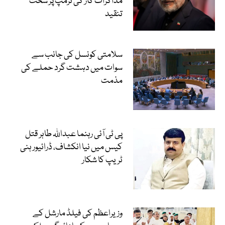
مذاکرات کار کی ٹرمپ پر سخت
تنقید
سلامتی کونسل کی جانب سے
سوات میں دہشت گرد حملے کی
مذمت
پی ٹی آئی رہنما عبداللہ طاہر قتل
کیس میں نیا انکشاف، ڈرائیور ہنی
ٹریپ کا شکار
وزیراعظم کی فیلڈ مارشل کے