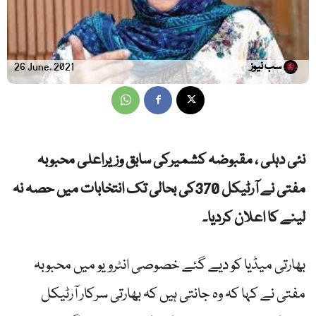
سب نیوز
26 June, 2021
نئی دہلی ، مقبوضہ کشمیرکی سابق وزیراعلی محبوبہ
مفتی نے آرٹیکل 370کی بحالی تک انتخابات میں حصہ نہ
لینے کا اعلان کردیا۔
بھارتی میڈیا کو دیے گئے خصوصی انٹرویو میں محبوبہ
مفتی نے کہا کہ وہ جانتی ہیں کہ بھارتی سرکار آرٹیکل