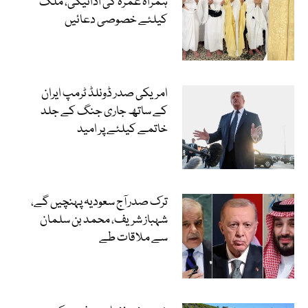
ہمراہ عمرہ کی ادائیگی، ملک
کیلئے خصوصی دعائیں
امریکی صدر ڈونلڈ ٹرمپ ایران
کے ساتھ جاری جنگ کے جلد
خاتمے کیلئے پر امید
ترک صدر آج سعودیہ پہنچیں گے،
شہباز شریف، محمد بن سلمان
سے ملاقات طے