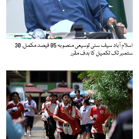
اسلام آباد سیف سٹی توسیعی منصوبہ 85 فیصد مکمل، 30
ستمبر تک تکمیل کا ہدف مقرر