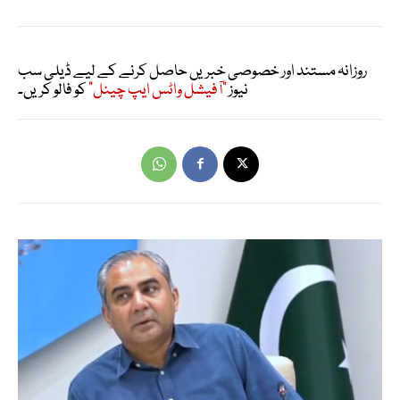
روزانہ مستند اور خصوصی خبریں حاصل کرنے کے لیے ڈیلی سب
نیوز
"آفیشل واٹس ایپ چینل"
کو فالو کریں۔