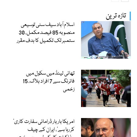
تازہ ترین
اسلام آباد سیف سٹی توسیعی
منصوبہ 85 فیصد مکمل، 30
ستمبر تک تکمیل کا ہدف مقرر
تھائی لینڈ میں سکول میں
فائرنگ سے 7 افراد ہلاک، 15
زخمی
’امریکا بار بار ڈرامائی سفارت کاری
کر رہا ہے‘، ایران کے چیف