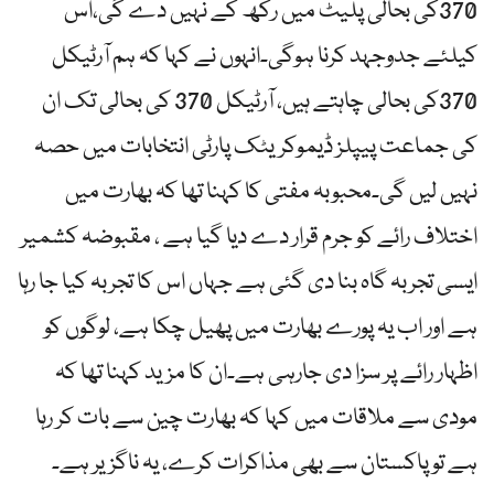
370کی بحالی پلیٹ میں رکھ کے نہیں دے گی،اس
کیلئے جدوجہد کرنا ہوگی۔انہوں نے کہا کہ ہم آرٹیکل
370کی بحالی چاہتے ہیں، آرٹیکل 370 کی بحالی تک ان
کی جماعت پیپلز ڈیموکریٹک پارٹی انتخابات میں حصہ
نہیں لیں گی۔محبوبہ مفتی کا کہنا تھا کہ بھارت میں
اختلاف رائے کو جرم قرار دے دیا گیا ہے ، مقبوضہ کشمیر
ایسی تجربہ گاہ بنا دی گئی ہے جہاں اس کا تجربہ کیا جا رہا
ہے اور اب یہ پورے بھارت میں پھیل چکا ہے، لوگوں کو
اظہار رائے پر سزا دی جارہی ہے۔ان کا مزید کہنا تھا کہ
مودی سے ملاقات میں کہا کہ بھارت چین سے بات کر رہا
ہے تو پاکستان سے بھی مذاکرات کرے، یہ ناگزیر ہے۔