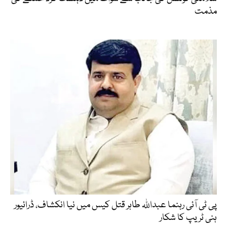
مذمت
پی ٹی آئی رہنما عبداللہ طاہر قتل کیس میں نیا انکشاف، ڈرائیور
ہنی ٹریپ کا شکار