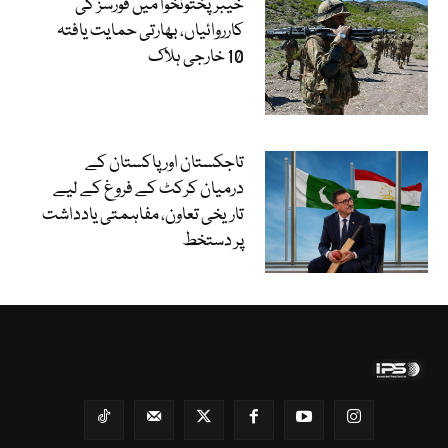
خیبرپختونخوا میں فورسز کی
کارروائیاں، بھارتی حمایت یافتہ
10 خارجی ہلاک
تاجکستان اور پاکستان کے
درمیان کرکٹ کے فروغ کے لیے
تاریخی تعاون، مفاہمتی یادداشت
پر دستخط