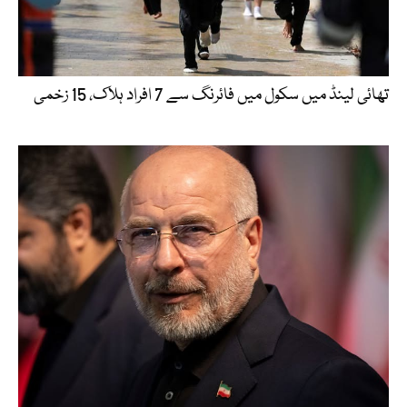
تھائی لینڈ میں سکول میں فائرنگ سے 7 افراد ہلاک، 15 زخمی