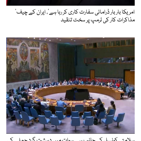
’امریکا بار بار ڈرامائی سفارت کاری کر رہا ہے‘، ایران کے چیف
مذاکرات کار کی ٹرمپ پر سخت تنقید
سلامتی کونسل کی جانب سے سوات میں دہشت گرد حملے کی