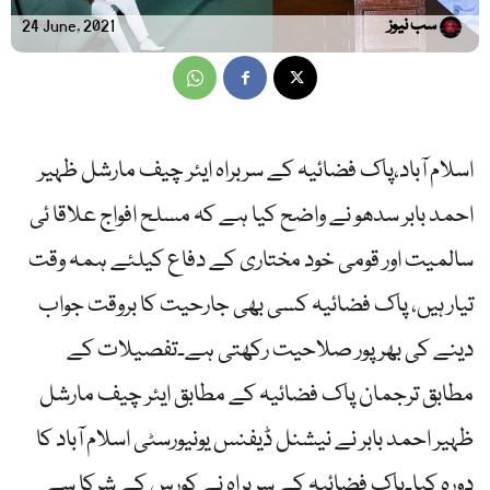
سب نیوز
24 June, 2021
اسلام آباد،پاک فضائیہ کے سربراہ ایئر چیف مارشل ظہیر
احمد بابر سدھو نے واضح کیا ہے کہ مسلح افواج علاقا ئی
سالمیت اور قومی خود مختاری کے دفاع کیلئے ہمہ وقت
تیار ہیں، پاک فضائیہ کسی بھی جارحیت کا بروقت جواب
دینے کی بھرپور صلاحیت رکھتی ہے۔تفصیلات کے
مطابق ترجمان پاک فضائیہ کے مطابق ایئر چیف مارشل
ظہیر احمد بابر نے نیشنل ڈیفنس یونیورسٹی اسلام آباد کا
دورہ کیا۔پاک فضائیہ کے سربراہ نے کورس کے شرکا سے