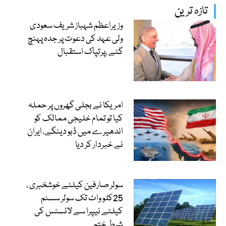
تازہ ترین
وزیراعظم شہباز شریف سعودی
ولی عہد کی دعوت پر جدہ پہنچ
گئے ،پرتپاک استقبال
امریکا نے بجلی گھروں پر حملہ
کیا تو تمام خلیجی ممالک کو
اندھیرے میں ڈبو دینگے، ایران
نے خبردار کر دیا
سولر صارفین کیلئے خوشخبری ،
25کلو واٹ تک سولر سسٹم
کیلئے نیپرا سے لائسنس کی
شرط ختم