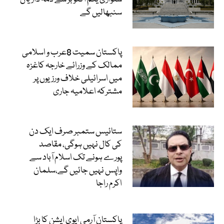
سنبھالیں گے
پاکستان سمیت 8عرب و اسلامی
ممالک کے وزرائے خارجہ کاغزہ
میں اسرائیلی خلاف ورزیوں پر
مشترکہ اعلامیہ جاری
ستائیس ستمبر صرف ایک دن
کی کال نہیں ہوگی، مقاصد
پورے ہونے تک اسلام آباد سے
واپس نہیں جائیں گے،سلمان
اکرم راجا
پاکستان آرمی ایوی ایشن کا بڑا