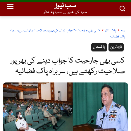
سب نیوز
سب کی خبر ... سب پہ نظر
ہوم
پاکستان
کسی بھی جارحیت کا جواب دینے کی بھرپور صلاحیت رکھتے ہیں، سربراہ
پاک فضائیہ
تازہ ترین
پاکستان
کسی بھی جارحیت کا جواب دینے کی بھرپور
صلاحیت رکھتے ہیں، سربراہ پاک فضائیہ