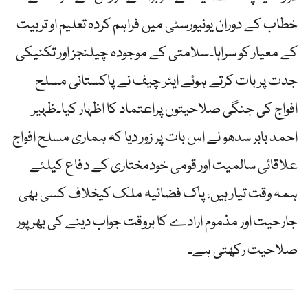
خطاب کے دوران یونیورسٹی میں فراہم کردہ تعلیم او تربیت
کے معیار کو سراہا۔سلامتی کے موجودہ چیلنجز اور تکنیکی
جدت پر بات کرتے ہوئے ایئر چیف نے پاکستانی مسلح
افواج کی جنگی صلاحیتوں پراعتماد کا اظہار کیا۔ظہیر
احمد بابر سدھو نے اس بات پر زور دیا کہ ہماری مسلح افواج
علاقائی سالمیت اور قومی خودمختاری کے دفاع کیلئے
ہمہ وقت تیار ہیں، پاک فضائیہ ملک کیخلاف کسی بھی
جارحیت اور مذموم ارادے کا بروقت جواب دینے کی بھرپور
صلاحیت رکھتی ہے۔