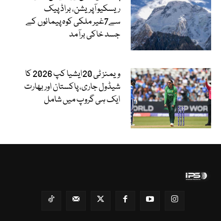
ریسکیو آپریشن، براڈ پیک
سے7غیر ملکی کوہ پیمائوں کے
جسد خاکی برآمد
ویمنز ٹی 20ایشیا کپ 2026 کا
شیڈول جاری، پاکستان اور بھارت
ایک ہی گروپ میں شامل