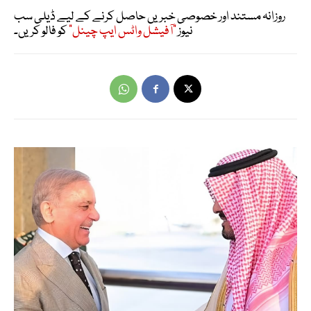
روزانہ مستند اور خصوصی خبریں حاصل کرنے کے لیے ڈیلی سب
نیوز
"آفیشل واٹس ایپ چینل"
کو فالو کریں۔