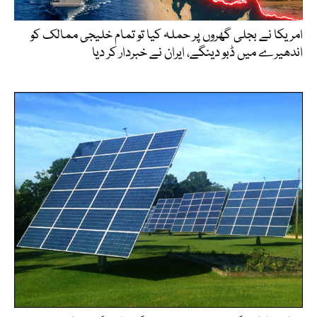
امریکا نے بجلی گھروں پر حملہ کیا تو تمام خلیجی ممالک کو
اندھیرے میں ڈبو دینگے، ایران نے خبردار کر دیا