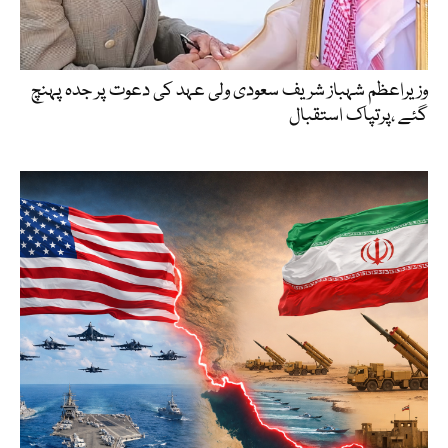
وزیراعظم شہباز شریف سعودی ولی عہد کی دعوت پر جدہ پہنچ
گئے ،پرتپاک استقبال