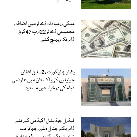
ملکی زرمبادلہ ذخائر میں اضافہ،
مجموعی ذخائر 22ارب 47کروڑ
ڈالر تک پہنچ گئے
پشاور ہائیکورٹ ، 2سابق افغان
جرنیلوں کی پاکستان میں عارضی
قیام کی درخواستیں مسترد
فیڈرل جوڈیشل اکیڈمی کے نئے
ڈائریکٹر جنرل مقرر، جہانزیب
شنواری یکم اکتوبر سے ذمہ داریاں