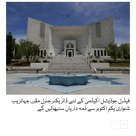
فیڈرل جوڈیشل اکیڈمی کے نئے ڈائریکٹر جنرل مقرر، جہانزیب
شنواری یکم اکتوبر سے ذمہ داریاں سنبھالیں گے