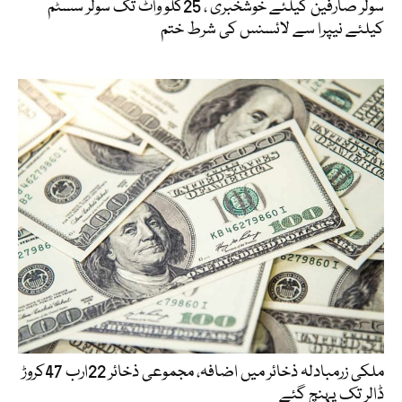
سولر صارفین کیلئے خوشخبری ، 25کلو واٹ تک سولر سسٹم
کیلئے نیپرا سے لائسنس کی شرط ختم
ملکی زرمبادلہ ذخائر میں اضافہ، مجموعی ذخائر 22ارب 47کروڑ
ڈالر تک پہنچ گئے