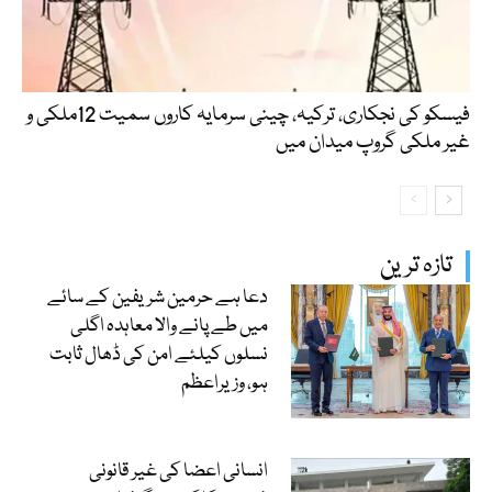
فیسکو کی نجکاری، ترکیہ، چینی سرمایہ کاروں سمیت 12ملکی و
غیر ملکی گروپ میدان میں
تازہ ترین
دعا ہے حرمین شریفین کے سائے
میں طے پانے والا معاہدہ اگلی
نسلوں کیلئے امن کی ڈھال ثابت
ہو، وزیراعظم
انسانی اعضا کی غیر قانونی