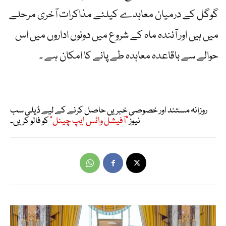
گوگل کے درمیان معاہدے کیلئے مذاکرات آخری مرحلے
میں ہیں اور آئندہ ماہ کے شروع میں دونوں اداروں میں اس
حوالے سے باقاعدہ معاہدہ طے پانے کا امکان ہے ۔
روزانہ مستند اور خصوصی خبریں حاصل کرنے کے لیے ڈیلی سب
نیوز
"آفیشل واٹس ایپ چینل"
کو فالو کریں۔