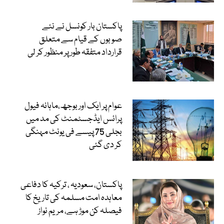
پاکستان بار کونسل نے نئے
صوبوں کے قیام سے متعلق
قرارداد متفقہ طور پر منظور کر لی
عوام پر ایک اور بوجھ،ماہانہ فیول
پرائس ایڈجسٹمنٹ کی مد میں
بجلی 75 پیسے فی یونٹ مہنگی
کر دی گئی
پاکستان، سعودیہ ، ترکیہ کا دفاعی
معاہدہ امت مسلمہ کی تاریخ کا
فیصلہ کن موڑ ہے، مریم نواز