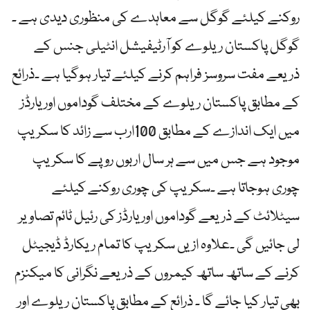
روکنے کیلئے گوگل سے معاہدے کی منظوری دیدی ہے ۔
گوگل پاکستان ریلوے کو آرٹیفیشل انٹیلی جنس کے
ذریعے مفت سروسز فراہم کرنے کیلئے تیار ہوگیا ہے ۔ذرائع
کے مطابق پاکستان ریلوے کے مختلف گوداموں اور یارڈز
میں ایک اندازے کے مطابق 100ارب سے زائد کا سکریپ
موجود ہے جس میں سے ہر سال اربوں روپے کا سکریپ
چوری ہوجاتا ہے ۔سکریپ کی چوری روکنے کیلئے
سیٹلائٹ کے ذریعے گوداموں اور یارڈز کی رئیل ٹائم تصاویر
لی جائیں گی ۔علاوہ ازیں سکریپ کا تمام ریکارڈ ڈیجیٹل
کرنے کے ساتھ ساتھ کیمروں کے ذریعے نگرانی کا میکنزم
بھی تیار کیا جائے گا ۔ ذرائع کے مطابق پاکستان ریلوے اور