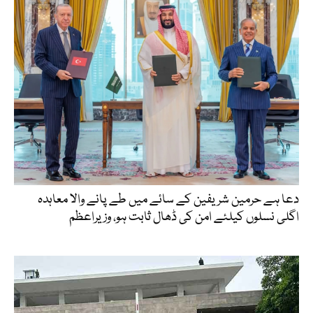
دعا ہے حرمین شریفین کے سائے میں طے پانے والا معاہدہ
اگلی نسلوں کیلئے امن کی ڈھال ثابت ہو، وزیراعظم