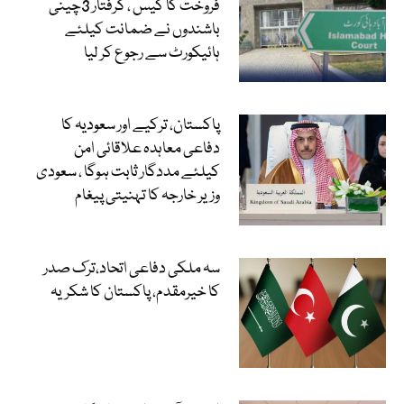
فروخت کا کیس ، گرفتار 3چینی
باشندوں نے ضمانت کیلئے
ہائیکورٹ سے رجوع کر لیا
پاکستان، ترکیے اور سعودیہ کا
دفاعی معاہدہ علاقائی امن
کیلئے مددگار ثابت ہوگا ، سعودی
وزیر خارجہ کا تہنیتی پیغام
سہ ملکی دفاعی اتحاد،ترک صدر
کا خیرمقدم، پاکستان کا شکریہ