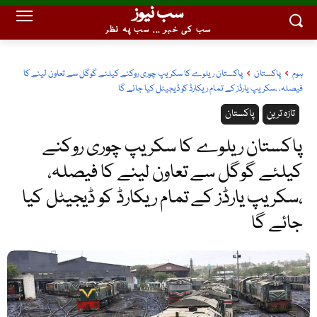
سب نیوز
سب کی خبر ... سب پہ نظر
ہوم
پاکستان
پاکستان ریلوے کا سکریپ چوری روکنے کیلئے گوگل سے تعاون لینے کا
فیصلہ، ،سکریپ یارڈز کے تمام ریکارڈ کو ڈیجیٹل کیا جائے گا
تازہ ترین
پاکستان
پاکستان ریلوے کا سکریپ چوری روکنے
کیلئے گوگل سے تعاون لینے کا فیصلہ،
،سکریپ یارڈز کے تمام ریکارڈ کو ڈیجیٹل کیا
جائے گا