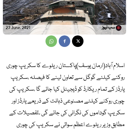
سب نیوز
23 June, 2021
اسلام آباد(ارمان یوسف)پاکستان ریلوے کا سکریپ چوری
روکنے کیلئے گوگل سے تعاون لینے کا فیصلہ ،سکریپ
یارڈز کے تمام ریکارڈ کو ڈیجیٹل کیا جائے گا ،سکریپ کی
چوری روکنے کیلئے مصنوعی ذہانت کے ذریعے یارڈز اور
سکریپ گوداموں کی نگرانی کی جائے گی ۔تفصیلات کے
مطابق وزیر ریلوے اعظم سواتی نے سکریپ کی چوری