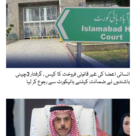
انسانی اعضا کی غیر قانونی فروخت کا کیس ، گرفتار 3چینی
باشندوں نے ضمانت کیلئے ہائیکورٹ سے رجوع کر لیا