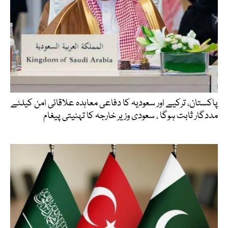
پاکستان، ترکیے اور سعودیہ کا دفاعی معاہدہ علاقائی امن کیلئے
مددگار ثابت ہوگا ، سعودی وزیر خارجہ کا تہنیتی پیغام