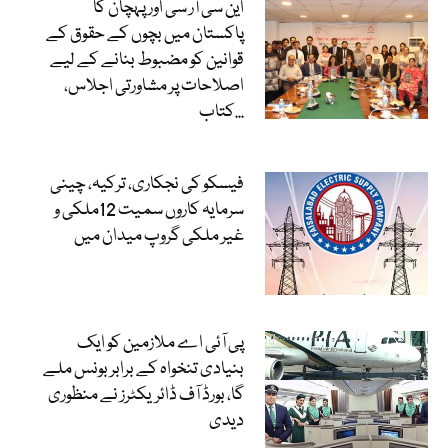
این سی آر سی اور پہچان کا
پاکستان میں بچوں کے حقوق کے
قوانین کو مضبوط بنانے کے لیے
اصلاحات پر مشاورتی اجلاس،
کتاب...
فیسکو کی نجکاری، ترکیہ، چینی
سرمایہ کاروں سمیت 12ملکی و
غیر ملکی گروپ میدان میں
پی آئی اے ملازمین کو ایک
بنیادی تنخواہ کے برابر بونس ملے
گا، بورڈ آف ڈائریکٹرز نے منظوری
دیدی