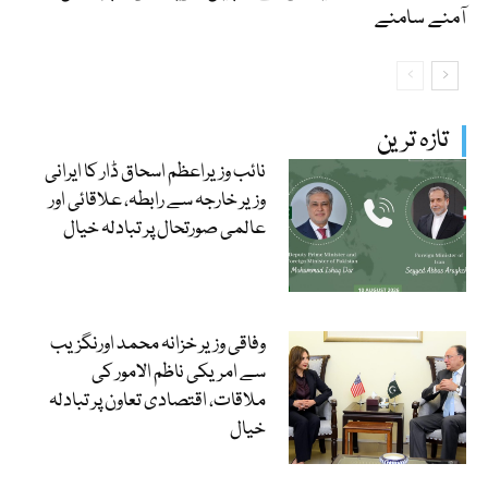
آمنے سامنے
تازہ ترین
نائب وزیراعظم اسحاق ڈار کا ایرانی
وزیر خارجہ سے رابطہ، علاقائی اور
عالمی صورتحال پر تبادلہ خیال
وفاقی وزیر خزانہ محمد اورنگزیب
سے امریکی ناظم الامور کی
ملاقات، اقتصادی تعاون پر تبادلہ
خیال