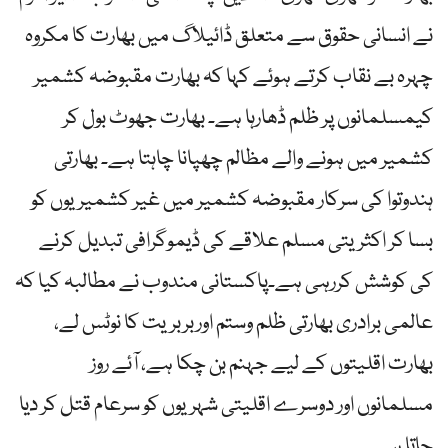
نے انسانی حقوق سے متعلق ڈائیلاگ میں بھارت کا مکروہ
چہرہ بے نقاب کرتے ہوئے کہا کہ بھارت مقبوضہ کشمیر
کیمسلمانوں پر ظلم ڈھارہا ہے۔ بھارت جھوٹ بول کر
کشمیر میں ہونے والے مظالم چھپانا چاہتا ہے۔ بھارتی
ہندوتوا کی سرکار مقبوضہ کشمیر میں غیر کشمیریوں کو
بسا کر اکثریتی مسلم علاقے کی ڈیموگرافی تبدیل کرنے
کی کوشش کررہی ہے۔پاکستانی مندوب نے مطالبہ کیا کہ
عالمی برادری بھارتی ظلم وستم اوربربریت کا نوٹس لے،
بھارت اقلیتوں کے لیے جہنم بن چکا ہے، آئے روز
مسلمانوں اور دوسرے اقلیتی شہریوں کو سرعام قتل کر دیا
جاتا ہے۔