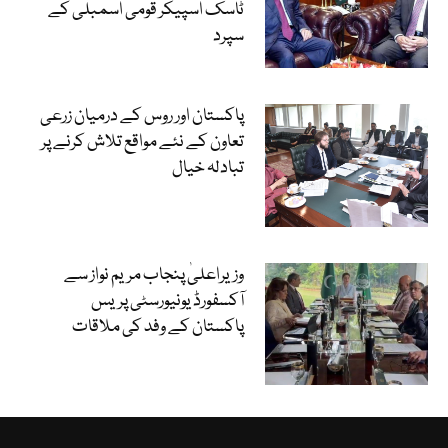
ٹاسک اسپیکر قومی اسمبلی کے
سپرد
پاکستان اور روس کے درمیان زرعی
تعاون کے نئے مواقع تلاش کرنے پر
تبادلہ خیال
وزیراعلیٰ پنجاب مریم نواز سے
آکسفورڈ یونیورسٹی پریس
پاکستان کے وفد کی ملاقات