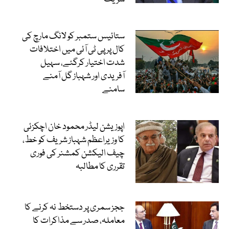
ستائیس ستمبر کو لانگ مارچ کی
کال پر پی ٹی آئی میں اختلافات
شدت اختیار کرگئے، سہیل
آفریدی اور شہباز گل آمنے
سامنے
اپوزیشن لیڈر محمود خان اچکزئی
کا وزیراعظم شہباز شریف کو خط،
چیف الیکشن کمشنر کی فوری
تقرری کا مطالبہ
ججز سمری پر دستخط نہ کرنے کا
معاملہ، صدر سے مذاکرات کا