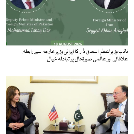
نائب وزیراعظم اسحاق ڈار کا ایرانی وزیر خارجہ سے رابطہ،
علاقائی اور عالمی صورتحال پر تبادلہ خیال