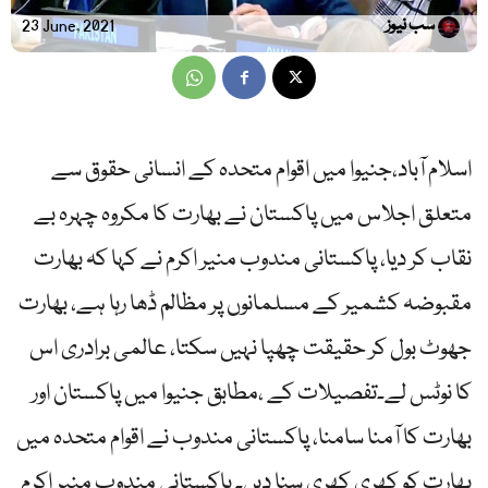
سب نیوز
23 June, 2021
اسلام آباد،جنیوا میں اقوام متحدہ کے انسانی حقوق سے
متعلق اجلاس میں پاکستان نے بھارت کا مکروہ چہرہ بے
نقاب کر دیا، پاکستانی مندوب منیر اکرم نے کہا کہ بھارت
مقبوضہ کشمیر کے مسلمانوں پر مظالم ڈھا رہا ہے، بھارت
جھوٹ بول کر حقیقت چھپا نہیں سکتا، عالمی برادری اس
کا نوٹس لے۔تفصیلات کے ،مطابق جنیوا میں پاکستان اور
بھارت کا آمنا سامنا، پاکستانی مندوب نے اقوام متحدہ میں
بھارت کو کھری کھری سنا دیں۔ پاکستانی مندوب منیر اکرم