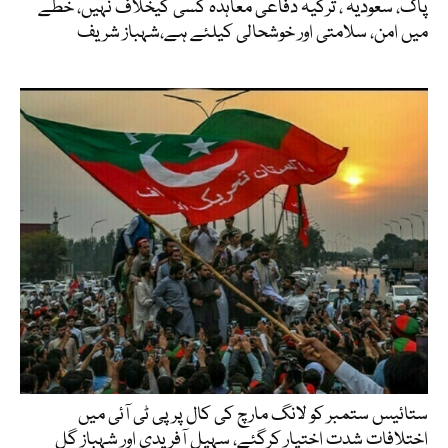
پاک، سعودیہ ، ترکیہ دفاعی معاہدہ کسی کیخلاف نہیں، خطے
میں امن، سلامتی اور خوشحالی کیلئے ہے،شہباز شریف
ستائیس ستمبر کو لانگ مارچ کی کال پر پی ٹی آئی میں
اختلافات شدت اختیار کرگئے، سہیل آفریدی اور شہباز گل