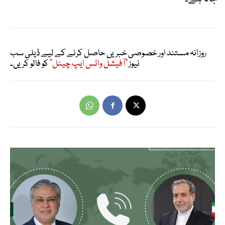
روزانہ مستند اور خصوصی خبریں حاصل کرنے کے لیے ڈیلی سب
نیوز
"آفیشل واٹس ایپ چینل"
کو فالو کریں۔