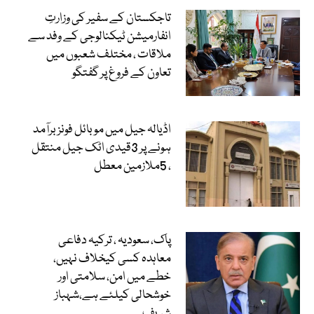
تاجکستان کے سفیر کی وزارتِ
انفارمیشن ٹیکنالوجی کے وفد سے
ملاقات ، مختلف شعبوں میں
تعاون کے فروغ پر گفتگو
اڈیالہ جیل میں موبائل فونز برآمد
ہونے پر 3قیدی اٹک جیل منتقل
، 5ملازمین معطل
پاک، سعودیہ ، ترکیہ دفاعی
معاہدہ کسی کیخلاف نہیں،
خطے میں امن، سلامتی اور
خوشحالی کیلئے ہے،شہباز
شریف