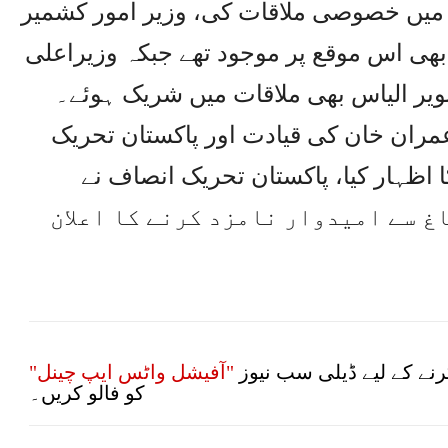
د میں خصوصی ملاقات کی، وزیر امور کشمیر
 بھی اس موقع پر موجود تھے جبکہ وزیراعلی
یر الیاس بھی ملاقات میں شریک ہوئے۔
عمران خان کی قیادت اور پاکستان تحریک
 اظہار کیا، پاکستان تحریک انصاف نے
ر میر اکبر خان کو ایل اے-16 باغ سے امیدوار نامزد کرنے کا اعلان
نے کے لیے ڈیلی سب نیوز
"آفیشل واٹس ایپ چینل"
کو فالو کریں۔