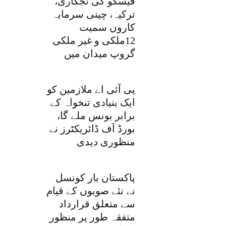
فیسکو کی نجکاری،
ترکیہ، چینی سرمایہ
کاروں سمیت
12ملکی و غیر ملکی
گروپ میدان میں
پی آئی اے ملازمین کو
ایک بنیادی تنخواہ کے
برابر بونس ملے گا،
بورڈ آف ڈائریکٹرز نے
منظوری دیدی
پاکستان بار کونسل
نے نئے صوبوں کے قیام
سے متعلق قرارداد
متفقہ طور پر منظور