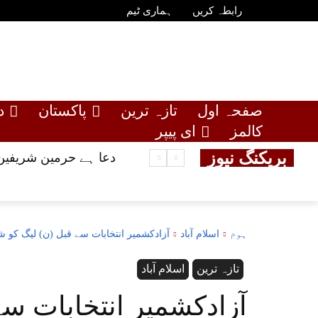
رابطہ کریں
ہماری ٹیم
صفحہ اول
تازہ ترین
پاکستان
د
کالمز
ای پیپر
بریکنگ نیوز
دعا ہے حرمین شریفین 
ہوم
اسلام آباد
آزادکشمیر انتخابات سے قبل (ن) لیگ کو ش
تازہ ترین
اسلام آباد
آزادکشمیر انتخابات سے