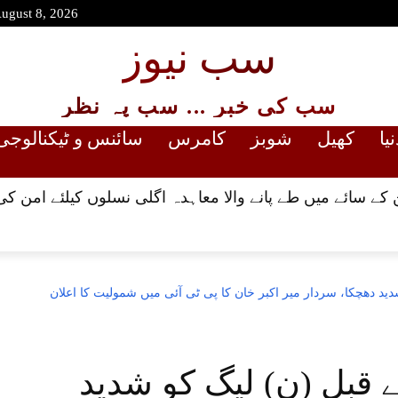
August 8, 2026
سب نیوز
سب کی خبر ... سب پہ نظر
نیا
کھیل
شوبز
کامرس
سائنس و ٹیکنالوجی
کے سائے میں طے پانے والا معاہدہ اگلی نسلوں کیلئے امن کی
دید دھچکا، سردار میر اکبر خان کا پی ٹی آئی میں شمولیت کا اعلان
 قبل (ن) لیگ کو شدید