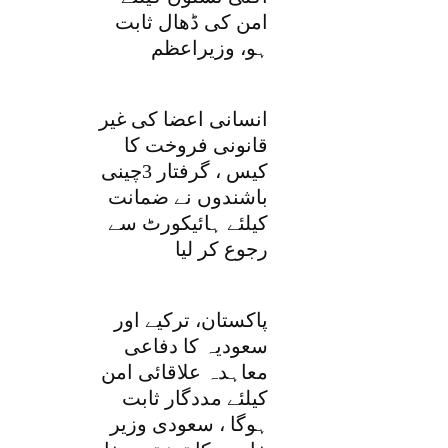
امن کی ڈھال ثابت
ہو، وزیراعظم
انسانی اعضا کی غیر
قانونی فروخت کا
کیس ، گرفتار 3چینی
باشندوں نے ضمانت
کیلئے ہائیکورٹ سے
رجوع کر لیا
پاکستان، ترکیے اور
سعودیہ کا دفاعی
معاہدہ علاقائی امن
کیلئے مددگار ثابت
ہوگا ، سعودی وزیر