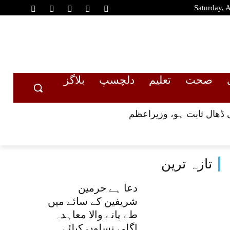
Saturday, 
صحت
تعلیم
دلچسپ
بلاگز
 ڈھال ثابت ہو، وزیراعظم
تازہ ترین
دعا ہے حرمین
شریفین کے سائے میں
طے پانے والا معاہدہ
اگلی نسلوں کیلئے