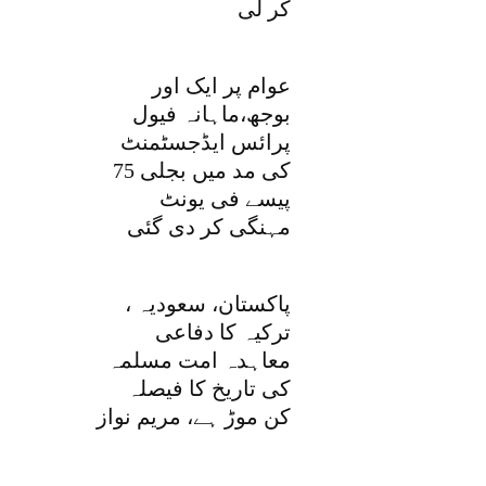
کر لی
عوام پر ایک اور
بوجھ،ماہانہ فیول
پرائس ایڈجسٹمنٹ
کی مد میں بجلی 75
پیسے فی یونٹ
مہنگی کر دی گئی
پاکستان، سعودیہ ،
ترکیہ کا دفاعی
معاہدہ امت مسلمہ
کی تاریخ کا فیصلہ
کن موڑ ہے، مریم نواز