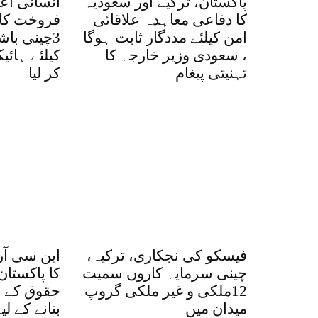
پاکستان، ترکیے اور سعودیہ
انسانی اع
کا دفاعی معاہدہ علاقائی
فروخت کا 
امن کیلئے مددگار ثابت ہوگا
3چینی با
، سعودی وزیر خارجہ کا
کیلئے ہائ
تہنیتی پیغام
کر لیا
فیسکو کی نجکاری، ترکیہ،
این سی آر
چینی سرمایہ کاروں سمیت
کا پاکستان
12ملکی و غیر ملکی گروپ
حقوق کے ق
میدان میں
بنانے کے ل