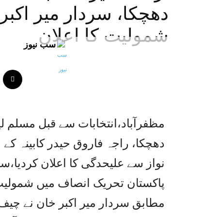
دھچکا، سردار میر اکبر
شمولیت کا اعلان
سب نیوز
مظفرآباد،انتخابات سے قبل مسلم ل
دھچکا، راجہ فاروق حیدر کابینہ کے 
نواز سے علیحدگی کا اعلان کردیا،س
پاکستان تحریک انصاف میں شمولیت 
مطابق سردار میر اکبر خان نے چیف 