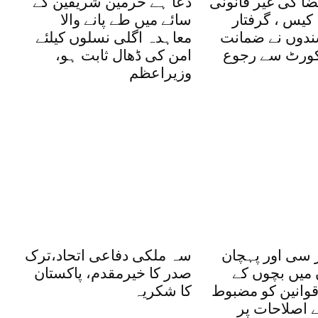
ضا کی غیر قانونی
دعا ہے حرمین شریفین کے
کیس ، گرفتار
سائے میں طے پانے والا
شندوں نے ضمانت
معاہدہ اگلی نسلوں کیلئے
یکورٹ سے رجوع
امن کی ڈھال ثابت ہو،
وزیراعظم
 سی اور پہچان
سہ ملکی دفاعی اتحاد،ترک
 میں بچوں کے
صدر کا خیرمقدم، پاکستان
وانین کو مضبوط
کا شکریہ
یے اصلاحات پر